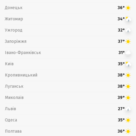
Донецьк
36°
Житомир
34°
Ужгород
32°
Запоріжжя
37°
Івано-Франківськ
31°
Київ
35°
Кропивницький
38°
Луганськ
38°
Миколаїв
39°
Львів
27°
Одеса
35°
Полтава
36°