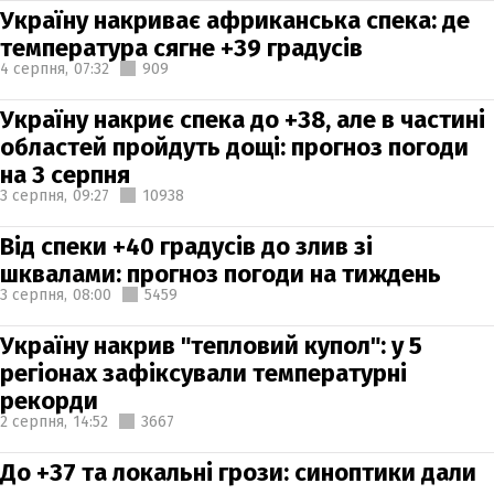
Україну накриває африканська спека: де
температура сягне +39 градусів
4 серпня,
07:32
909
Україну накриє спека до +38, але в частині
областей пройдуть дощі: прогноз погоди
на 3 серпня
3 серпня,
09:27
10938
Від спеки +40 градусів до злив зі
шквалами: прогноз погоди на тиждень
3 серпня,
08:00
5459
Україну накрив "тепловий купол": у 5
регіонах зафіксували температурні
рекорди
2 серпня,
14:52
3667
До +37 та локальні грози: синоптики дали