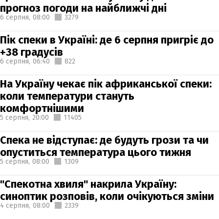
прогноз погоди на найближчі дні
6 серпня,
08:00
3279
Пік спеки в Україні: де 6 серпня пригріє до
+38 градусів
6 серпня,
06:40
822
На Україну чекає пік африканської спеки:
коли температури стануть
комфортнішими
5 серпня,
20:00
11405
Спека не відступає: де будуть грози та чи
опуститься температура цього тижня
5 серпня,
08:00
1309
"Спекотна хвиля" накрила Україну:
синоптик розповів, коли очікуються зміни
4 серпня,
08:00
2339