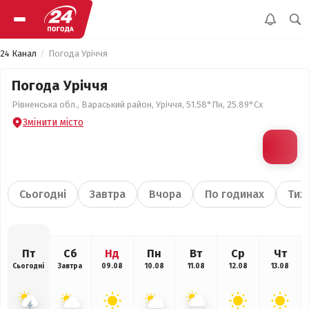
24 Канал
Погода Уріччя
Погода Уріччя
Рівненська обл., Вараський район, Уріччя, 51.58°Пн, 25.89°Сх
Змінити місто
Сьогодні
Завтра
Вчора
По годинах
Тиж
Пт
Сб
Нд
Пн
Вт
Ср
Чт
Сьогодні
Завтра
09.08
10.08
11.08
12.08
13.08