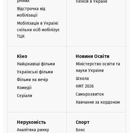
річних
Пенсія в Україні
Відстрочка від
мобілізації
Мобілізація в Україні:
скільки осіб мобілізує
ТЦК
Кіно
Новини Освіти
Найцікавіші фільми
Міністерство освіти та
науки України
Українські фільми
Школа
Фільми на вечір
НМТ 2026
Комедії
Саморозвиток
Серіали
Навчання за кордоном
Нерухомість
Спорт
Аналітика ринку
Бокс