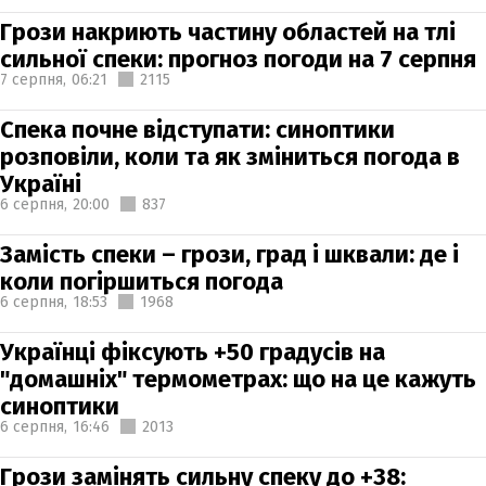
Грози накриють частину областей на тлі
сильної спеки: прогноз погоди на 7 серпня
7 серпня,
06:21
2115
Спека почне відступати: синоптики
розповіли, коли та як зміниться погода в
Україні
6 серпня,
20:00
837
Замість спеки – грози, град і шквали: де і
коли погіршиться погода
6 серпня,
18:53
1968
Українці фіксують +50 градусів на
"домашніх" термометрах: що на це кажуть
синоптики
6 серпня,
16:46
2013
Грози замінять сильну спеку до +38: