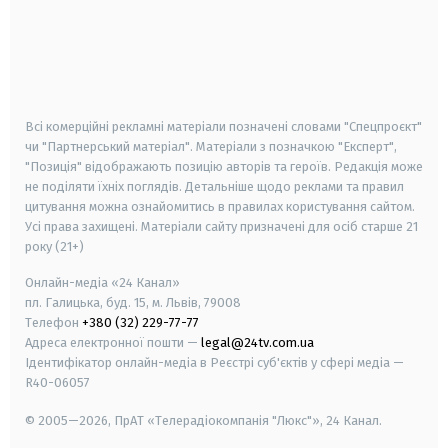
android
apple
smart tv
samsung smart tv
Всі комерційні рекламні матеріали позначені словами "Спецпроєкт"
чи "Партнерський матеріал". Матеріали з позначкою "Експерт",
"Позиція" відображають позицію авторів та героїв. Редакція може
не поділяти їхніх поглядів. Детальніше щодо реклами та правил
цитування можна ознайомитись в правилах користування сайтом.
Усі права захищені.
Матеріали сайту призначені для осіб старше
21
року (21+)
Онлайн-медіа «24 Канал»
пл. Галицька, буд. 15, м. Львів, 79008
Телефон
+380 (32) 229-77-77
Адреса електронної пошти —
legal@24tv.com.ua
Ідентифікатор онлайн-медіа в Реєстрі суб'єктів у сфері медіа —
R40-06057
© 2005—2026,
ПрАТ «Телерадіокомпанія "Люкс"», 24 Канал.