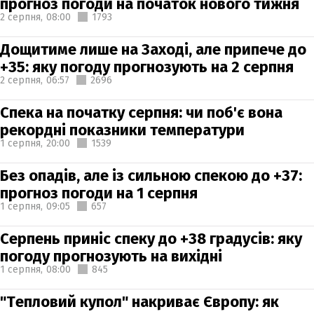
прогноз погоди на початок нового тижня
2 серпня,
08:00
1793
Дощитиме лише на Заході, але припече до
+35: яку погоду прогнозують на 2 серпня
2 серпня,
06:57
2696
Спека на початку серпня: чи поб'є вона
рекордні показники температури
1 серпня,
20:00
1539
Без опадів, але із сильною спекою до +37:
прогноз погоди на 1 серпня
1 серпня,
09:05
657
Серпень приніс спеку до +38 градусів: яку
погоду прогнозують на вихідні
1 серпня,
08:00
845
"Тепловий купол" накриває Європу: як