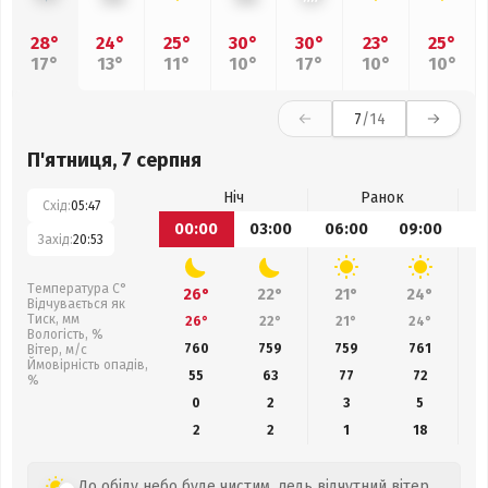
28°
24°
25°
30°
30°
23°
25°
17°
13°
11°
10°
17°
10°
10°
7
/14
П'ятниця, 7 серпня
Ніч
Ранок
Схід:
05:47
00:00
03:00
06:00
09:00
1
Захід:
20:53
Температура С°
26°
22°
21°
24°
Відчувається як
Тиск, мм
26°
22°
21°
24°
Вологість, %
760
759
759
761
Вітер, м/с
Ймовірність опадів,
55
63
77
72
%
0
2
3
5
2
2
1
18
До обіду небо буде чистим, ледь відчутний вітер