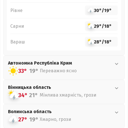
Рівне
30°
/
19°
Сарни
29°
/
18°
Вараш
28°
/
18°
Автономна Республіка Крим
33°
19°
Переважно ясно
Вінницька
область
34°
21°
Мінлива хмарність, грози
Волинська
область
27°
19°
Хмарно, грози