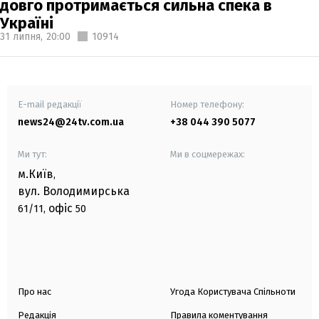
довго протримається сильна спека в
Україні
31 липня,
20:00
10914
E-mail редакції
Номер телефону:
news24@24tv.com.ua
+38 044 390 5077
Ми тут:
Ми в соцмережах:
м.Київ
,
вул. Володимирська
офіс
61/11,
50
Про нас
Угода Користувача Спільноти
Редакція
Правила коментування