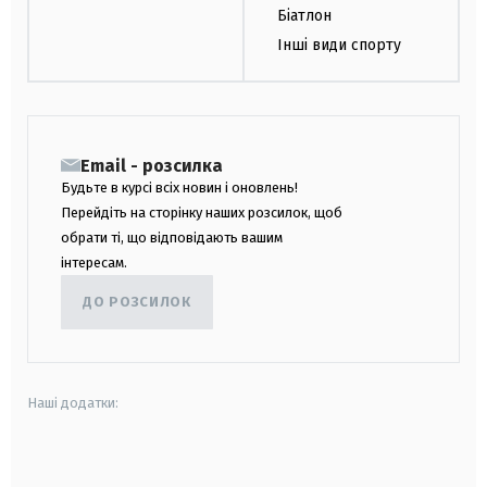
Біатлон
Інші види спорту
Email - розсилка
Будьте в курсі всіх новин і оновлень!
Перейдіть на сторінку наших розсилок, щоб
обрати ті, що відповідають вашим
інтересам.
ДО РОЗСИЛОК
Наші додатки:
android
apple