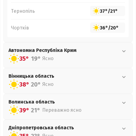
Тернопіль
37°
/
21°
Чортків
36°
/
20°
Автономна Республіка Крим
35°
19°
Ясно
Вінницька
область
38°
20°
Ясно
Волинська
область
39°
21°
Переважно ясно
Дніпропетровська
область
Ясно