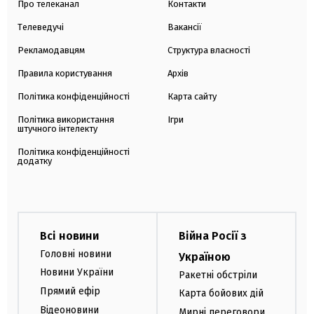
Про телеканал
Контакти
Телеведучі
Вакансії
Рекламодавцям
Структура власності
Правила користування
Архів
Політика конфіденційності
Карта сайту
Політика використання
Ігри
штучного інтелекту
Політика конфіденційності
додатку
Всі новини
Війна Росії з
Головні новини
Україною
Новини України
Ракетні обстріли
Прямий ефір
Карта бойових дій
Відеоновини
Мирні переговори