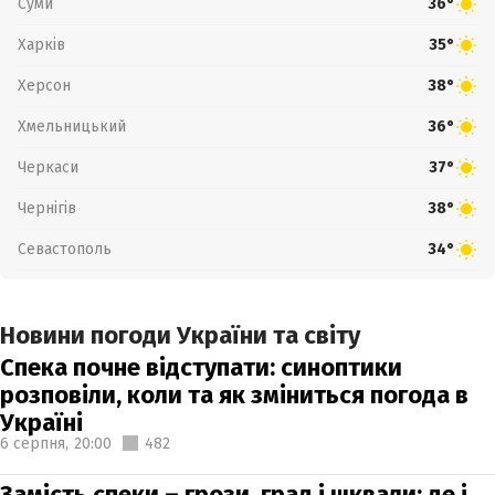
Суми
36°
Харків
35°
Херсон
38°
Хмельницький
36°
Черкаси
37°
Чернігів
38°
Севастополь
34°
Новини погоди України та світу
Спека почне відступати: синоптики
розповіли, коли та як зміниться погода в
Україні
6 серпня,
20:00
482
Замість спеки – грози, град і шквали: де і