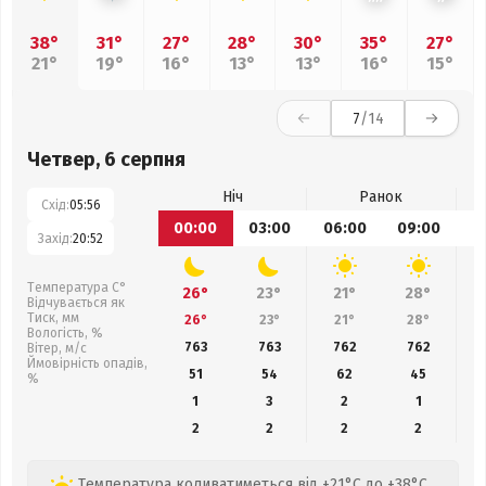
38°
31°
27°
28°
30°
35°
27°
21°
19°
16°
13°
13°
16°
15°
7
/14
Четвер, 6 серпня
Ніч
Ранок
Схід:
05:56
00:00
03:00
06:00
09:00
1
Захід:
20:52
Температура С°
26°
23°
21°
28°
Відчувається як
Тиск, мм
26°
23°
21°
28°
Вологість, %
763
763
762
762
Вітер, м/с
Ймовірність опадів,
51
54
62
45
%
1
3
2
1
2
2
2
2
Температура коливатиметься від +21°C до +38°C,