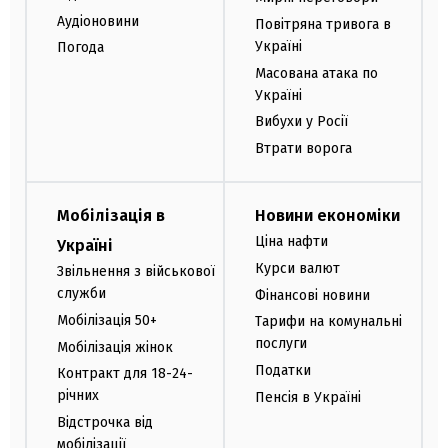
Аудіоновини
Повітряна тривога в
Україні
Погода
Масована атака по
Україні
Вибухи у Росії
Втрати ворога
Мобілізація в
Новини економіки
Ціна нафти
Україні
Курси валют
Звільнення з військової
служби
Фінансові новини
Мобілізація 50+
Тарифи на комунальні
послуги
Мобілізація жінок
Податки
Контракт для 18-24-
річних
Пенсія в Україні
Відстрочка від
мобілізації