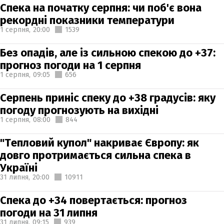
Спека на початку серпня: чи поб'є вона
рекордні показники температури
1 серпня,
20:00
1539
Без опадів, але із сильною спекою до +37:
прогноз погоди на 1 серпня
1 серпня,
09:05
656
Серпень приніс спеку до +38 градусів: яку
погоду прогнозують на вихідні
1 серпня,
08:00
844
"Тепловий купол" накриває Європу: як
довго протримається сильна спека в
Україні
31 липня,
20:00
10911
Спека до +34 повертається: прогноз
погоди на 31 липня
31 липня,
09:15
939