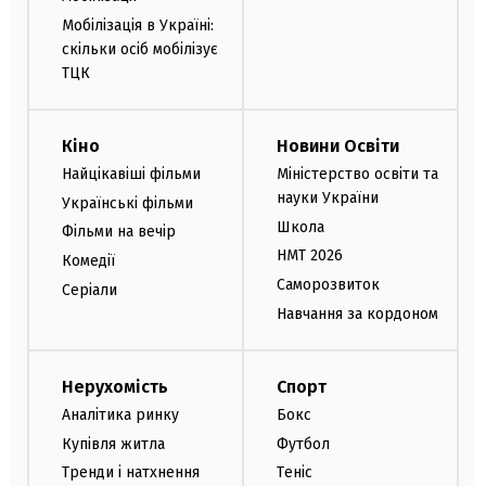
Мобілізація в Україні:
скільки осіб мобілізує
ТЦК
Кіно
Новини Освіти
Найцікавіші фільми
Міністерство освіти та
науки України
Українські фільми
Школа
Фільми на вечір
НМТ 2026
Комедії
Саморозвиток
Серіали
Навчання за кордоном
Нерухомість
Спорт
Аналітика ринку
Бокс
Купівля житла
Футбол
Тренди і натхнення
Теніс