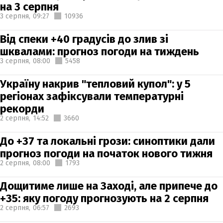
на 3 серпня
3 серпня,
09:27
10936
Від спеки +40 градусів до злив зі
шквалами: прогноз погоди на тиждень
3 серпня,
08:00
5458
Україну накрив "тепловий купол": у 5
регіонах зафіксували температурні
рекорди
2 серпня,
14:52
3660
До +37 та локальні грози: синоптики дали
прогноз погоди на початок нового тижня
2 серпня,
08:00
1793
Дощитиме лише на Заході, але припече до
+35: яку погоду прогнозують на 2 серпня
2 серпня,
06:57
2693