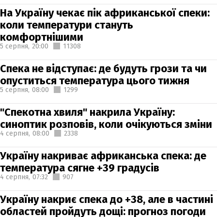
На Україну чекає пік африканської спеки:
коли температури стануть
комфортнішими
5 серпня,
20:00
11308
Спека не відступає: де будуть грози та чи
опуститься температура цього тижня
5 серпня,
08:00
1299
"Спекотна хвиля" накрила Україну:
синоптик розповів, коли очікуються зміни
4 серпня,
08:00
2338
Україну накриває африканська спека: де
температура сягне +39 градусів
4 серпня,
07:32
907
Україну накриє спека до +38, але в частині
областей пройдуть дощі: прогноз погоди