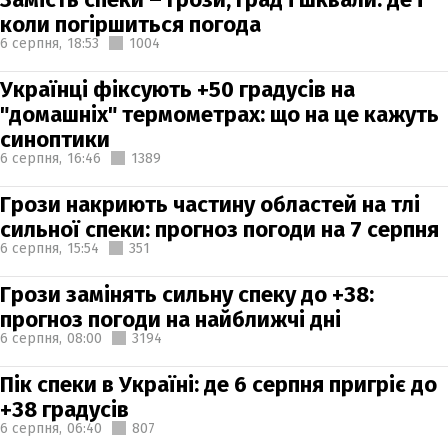
коли погіршиться погода
6 серпня,
18:53
1004
Українці фіксують +50 градусів на
"домашніх" термометрах: що на це кажуть
синоптики
6 серпня,
16:46
1389
Грози накриють частину областей на тлі
сильної спеки: прогноз погоди на 7 серпня
6 серпня,
15:54
351
Грози замінять сильну спеку до +38:
прогноз погоди на найближчі дні
6 серпня,
08:00
3194
Пік спеки в Україні: де 6 серпня пригріє до
+38 градусів
6 серпня,
06:40
807