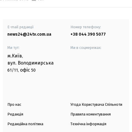
E-mail редакції
Номер телефону:
news24@24tv.com.ua
+38 044 390 5077
Ми тут:
Ми в соцмережах:
м.Київ
,
вул. Володимирська
офіс
61/11,
50
Про нас
Угода Користувача Спільноти
Редакція
Правила коментування
Редакційна політика
Технічна інформація