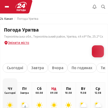
24 Канал
Погода Уритва
Погода Уритва
Тернопільська обл., Тернопільський район, Уритва, 49.49°Пн, 25.2°Сх
Змінити місто
Сьогодні
Завтра
Вчора
По годинах
Тиж
Чт
Пт
Сб
Нд
Пн
Вт
Ср
Сьогодні
Завтра
08.08
09.08
10.08
11.08
12.08