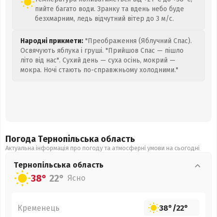
пийте багато води. Зранку та вдень небо буде
безхмарним, ледь відчутний вітер до 3 м/с.
Народні прикмети:
"Преображення (Яблучний Спас).
Освячують яблука і груші. "Прийшов Спас — пішло
літо від нас". Сухий день — суха осінь, мокрий —
мокра. Ночі стають по-справжньому холодними."
Погода Тернопільська
область
Актуальна інформація про погоду та атмосферні умови на сьогодні
Тернопільська
область
38°
22°
Ясно
Кременець
38°
/
22°