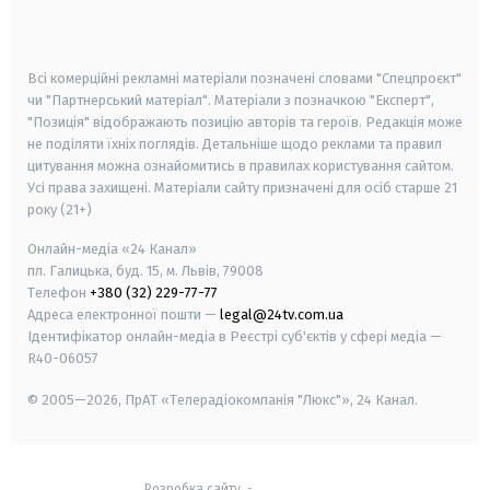
smart tv
samsung smart tv
Всі комерційні рекламні матеріали позначені словами "Спецпроєкт"
чи "Партнерський матеріал". Матеріали з позначкою "Експерт",
"Позиція" відображають позицію авторів та героїв. Редакція може
не поділяти їхніх поглядів. Детальніше щодо реклами та правил
цитування можна ознайомитись в правилах користування сайтом.
Усі права захищені.
Матеріали сайту призначені для осіб старше
21
року (21+)
Онлайн-медіа «24 Канал»
пл. Галицька, буд. 15, м. Львів, 79008
Телефон
+380 (32) 229-77-77
Адреса електронної пошти —
legal@24tv.com.ua
Ідентифікатор онлайн-медіа в Реєстрі суб'єктів у сфері медіа —
R40-06057
© 2005—2026,
ПрАТ «Телерадіокомпанія "Люкс"», 24 Канал.
Розробка сайту
-