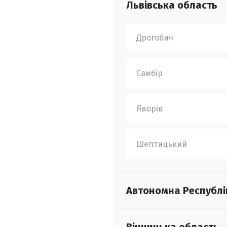
Львівська
область
Дрогобич
Самбір
Яворів
Шептицький
Автономна Республі