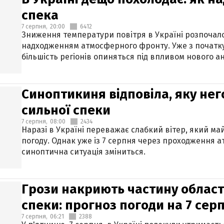
спека
7 серпня,
20:00
6412
Зниження температури повітря в Україні розпочалос
надходженням атмосферного фронту. Уже з початку
більшість регіонів опиняться під впливом нового а
Синоптикиня відповіла, яку нег
сильної спеки
7 серпня,
08:00
2434
Наразі в Україні переважає слабкий вітер, який м
погоду. Однак уже із 7 серпня через проходження 
синоптична ситуація зміниться.
Грози накриють частину областе
спеки: прогноз погоди на 7 сер
7 серпня,
06:21
2388