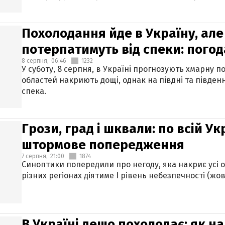
Похолодання йде в Україну, але
потерпатимуть від спеки: погод
8 серпня,
06:46
1232
У суботу, 8 серпня, в Україні прогнозують хмарну п
областей накриють дощі, однак на півдні та півден
спека.
Грози, град і шквали: по всій У
штормове попередження
7 серпня,
21:00
1874
Синоптики попередили про негоду, яка накриє усі об
різних регіонах діятиме І рівень небезпечності (жов
В Україні дещо похолодає: як н