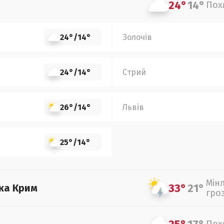
24°
14°
Пох
24°
/
14°
Золочів
24°
/
14°
Стрий
26°
/
14°
Львів
25°
/
14°
Мін
33°
21°
ка Крим
гро