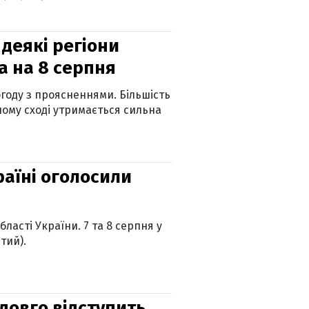
 деякі регіони
а на 8 серпня
огоду з проясненнями. Більшість
ному сході утримається сильна
країні оголосили
ласті України. 7 та 8 серпня у
тий).
адовго відступить