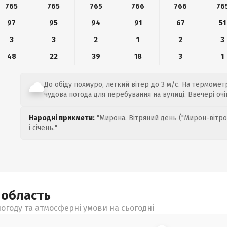
765
765
765
766
766
76
97
95
94
91
67
51
3
3
2
1
2
3
48
22
39
18
3
1
До обіду похмуро, легкий вітер до 3 м/с. На термометр
чудова погода для перебування на вулиці. Ввечері оч
Народні прикмети:
"Мирона. Вітряний день ("Мирон-вітро
і січень."
а
область
огоду та атмосферні умови на сьогодні