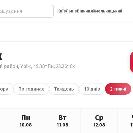
Київ
Львів
Вінниця
Хмельницький
ж
 район, Уріж, 49.38°Пн, 23.26°Сх
ора
По годинах
Тиждень
10 днів
2 тижні
Пн
Вт
Ср
10.08
11.08
12.08
1