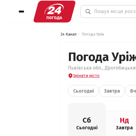
24 Канал
Погода Уріж
Погода Урі
Львівська обл., Дрогобицький
Змінити місто
Сьогодні
Завтра
Вч
Сб
Нд
Сьогодні
Завтра