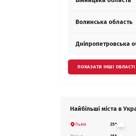
Вінницька
область
Волинська
область
Дніпропетровська
о
ПОКАЗАТИ ІНШІ ОБЛАСТІ
Найбільші міста в Укра
Львів
25°