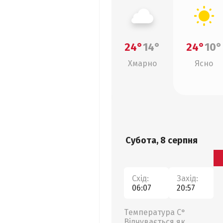
24°
14°
24°
10°
Хмарно
Ясно
Субота, 8 серпня
Схід:
Захід:
06:07
20:57
Температура С°
Відчувається як