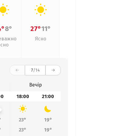
4°
8°
27°
11°
еважно
Ясно
ясно
7
/14
Вечір
00
18:00
21:00
°
23°
19°
°
23°
19°