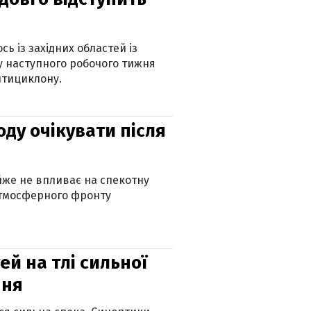
ь із західних областей із
 наступного робочого тижня
нтициклону.
оду очікувати після
айже не впливає на спекотну
атмосферного фронту
й на тлі сильної
пня