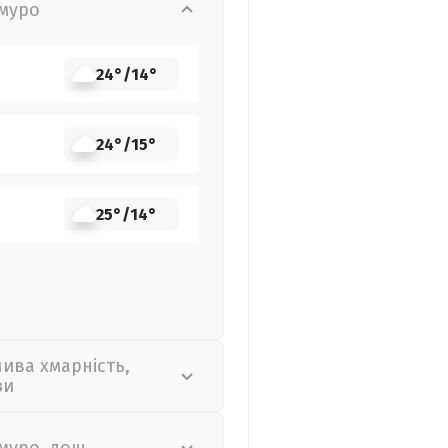
муро
24°
/
14°
24°
/
15°
25°
/
14°
лива хмарність,
зи