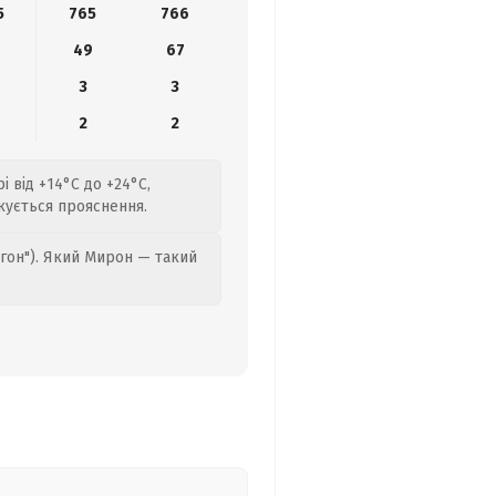
5
765
766
49
67
3
3
2
2
і від +14°C до +24°C,
ікується прояснення.
гон"). Який Мирон — такий