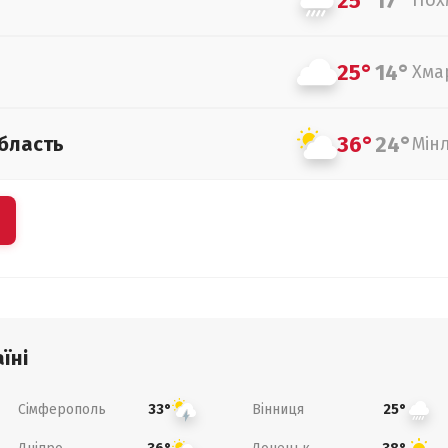
25°
17°
Пох
25°
14°
Хма
36°
24°
бласть
Мін
їні
Сімферополь
Вінниця
33°
25°