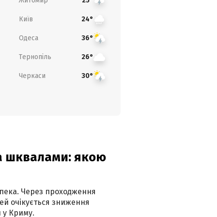
Житомир
25°
Київ
24°
Одеса
36°
Тернопіль
26°
Черкаси
30°
та шквалами: якою
спека. Через проходження
ей очікується зниження
 у Криму.