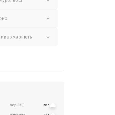
муро, дощ
рно
лива хмарність
Чернівці
26°