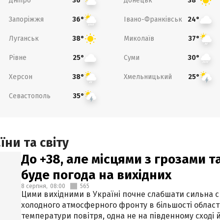
Дніпро
Донецьк
36°
38°
Запоріжжя
Івано-Франківськ
36°
24°
Луганськ
Миколаїв
38°
37°
Рівне
Суми
25°
30°
Херсон
Хмельницький
38°
25°
Севастополь
35°
ни та світу
До +38, але місцями з грозами 
буде погода на вихідних
8 серпня,
08:00
565
Цими вихідними в Україні почне слабшати сильна 
холодного атмосферного фронту в більшості област
температури повітря, одна не на південному сході й