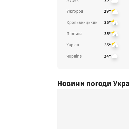
Луцьк
25°
Ужгород
29°
Кропивницький
35°
Полтава
35°
Харків
35°
Чернігів
24°
Новини погоди Украї