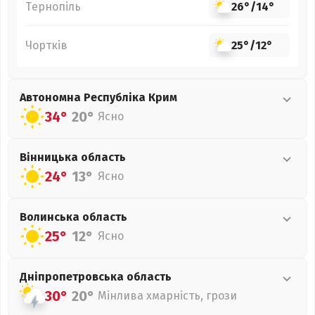
Тернопіль
26°
/
14°
Чортків
25°
/
12°
Автономна Республіка Крим
34°
20°
Ясно
Вінницька
область
24°
13°
Ясно
Волинська
область
25°
12°
Ясно
Дніпропетровська
область
30°
20°
Мінлива хмарність, грози