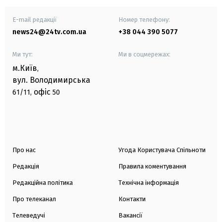
E-mail редакції
Номер телефону:
news24@24tv.com.ua
+38 044 390 5077
Ми тут:
Ми в соцмережах:
м.Київ
,
вул. Володимирська
офіс
61/11,
50
Про нас
Угода Користувача Спільноти
Редакція
Правила коментування
Редакційна політика
Технічна інформація
Про телеканал
Контакти
Телеведучі
Вакансії