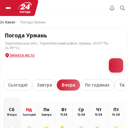
24 Канал
Погода Урмань
Погода Урмань
Тернопільська обл., Тернопільський район, Урмань, 49.57°Пн,
24.95°Сх
Змінити місто
Сьогодні
Завтра
Вчора
По годинах
Тиж
Сб
Нд
Пн
Вт
Ср
Чт
Пт
Вчора
Сьогодні
Завтра
11.08
12.08
13.08
14.08