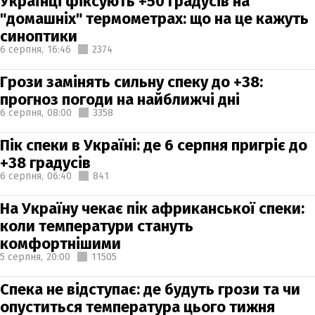
Українці фіксують +50 градусів на
"домашніх" термометрах: що на це кажуть
синоптики
6 серпня,
16:46
2374
Грози замінять сильну спеку до +38:
прогноз погоди на найближчі дні
6 серпня,
08:00
3358
Пік спеки в Україні: де 6 серпня пригріє до
+38 градусів
6 серпня,
06:40
841
На Україну чекає пік африканської спеки:
коли температури стануть
комфортнішими
5 серпня,
20:00
11505
Спека не відступає: де будуть грози та чи
опуститься температура цього тижня