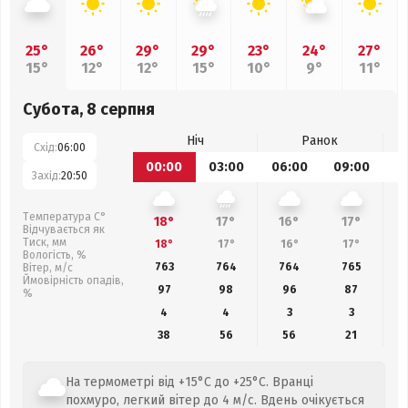
25°
26°
29°
29°
23°
24°
27°
15°
12°
12°
15°
10°
9°
11°
Субота, 8 серпня
Ніч
Ранок
Схід:
06:00
00:00
03:00
06:00
09:00
1
Захід:
20:50
Температура С°
18°
17°
16°
17°
Відчувається як
Тиск, мм
18°
17°
16°
17°
Вологість, %
763
764
764
765
Вітер, м/с
Ймовірність опадів,
97
98
96
87
%
4
4
3
3
38
56
56
21
На термометрі від +15°C до +25°C. Вранці
похмуро, легкий вітер до 4 м/с. Вдень очікується