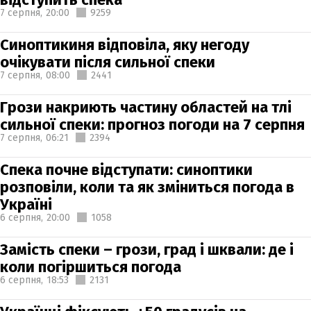
7 серпня,
20:00
9259
Синоптикиня відповіла, яку негоду
очікувати після сильної спеки
7 серпня,
08:00
2441
Грози накриють частину областей на тлі
сильної спеки: прогноз погоди на 7 серпня
7 серпня,
06:21
2394
Спека почне відступати: синоптики
розповіли, коли та як зміниться погода в
Україні
6 серпня,
20:00
1058
Замість спеки – грози, град і шквали: де і
коли погіршиться погода
6 серпня,
18:53
2131