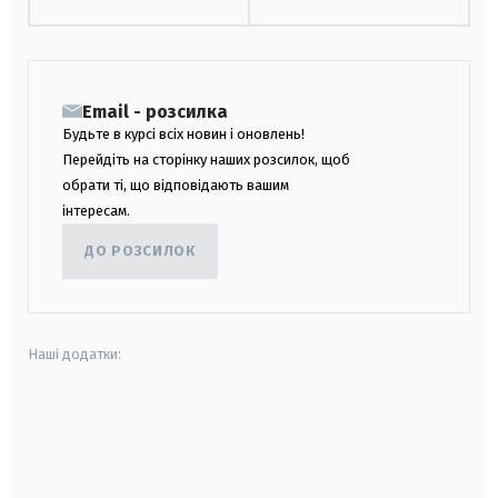
Email - розсилка
Будьте в курсі всіх новин і оновлень!
Перейдіть на сторінку наших розсилок, щоб
обрати ті, що відповідають вашим
інтересам.
ДО РОЗСИЛОК
Наші додатки:
android
apple
smart tv
samsung smart tv