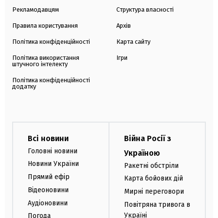
Рекламодавцям
Структура власності
Правила користування
Архів
Політика конфіденційності
Карта сайту
Політика використання
Ігри
штучного інтелекту
Політика конфіденційності
додатку
Всі новини
Війна Росії з
Головні новини
Україною
Новини України
Ракетні обстріли
Прямий ефір
Карта бойових дій
Відеоновини
Мирні переговори
Аудіоновини
Повітряна тривога в
Україні
Погода