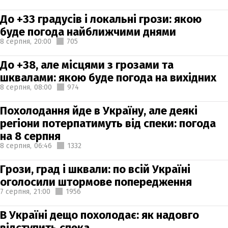
До +33 градусів і локальні грози: якою
буде погода найближчими днями
8 серпня,
20:00
705
До +38, але місцями з грозами та
шквалами: якою буде погода на вихідних
8 серпня,
08:00
974
Похолодання йде в Україну, але деякі
регіони потерпатимуть від спеки: погода
на 8 серпня
8 серпня,
06:46
1332
Грози, град і шквали: по всій Україні
оголосили штормове попередження
7 серпня,
21:00
1956
В Україні дещо похолодає: як надовго
відступить спека