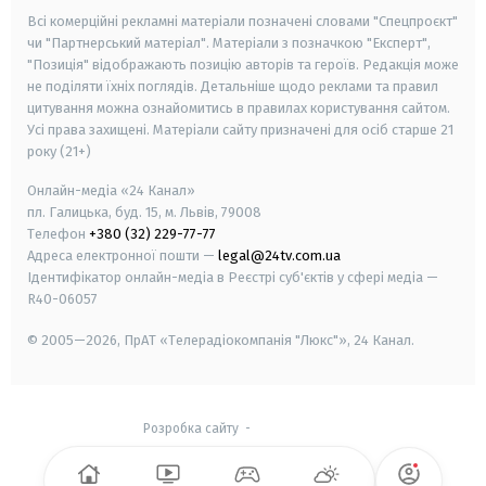
Всі комерційні рекламні матеріали позначені словами "Спецпроєкт"
чи "Партнерський матеріал". Матеріали з позначкою "Експерт",
"Позиція" відображають позицію авторів та героїв. Редакція може
не поділяти їхніх поглядів. Детальніше щодо реклами та правил
цитування можна ознайомитись в правилах користування сайтом.
Усі права захищені.
Матеріали сайту призначені для осіб старше
21
року (21+)
Онлайн-медіа «24 Канал»
пл. Галицька, буд. 15, м. Львів, 79008
Телефон
+380 (32) 229-77-77
Адреса електронної пошти —
legal@24tv.com.ua
Ідентифікатор онлайн-медіа в Реєстрі суб'єктів у сфері медіа —
R40-06057
© 2005—2026,
ПрАТ «Телерадіокомпанія "Люкс"», 24 Канал.
Розробка сайту
-