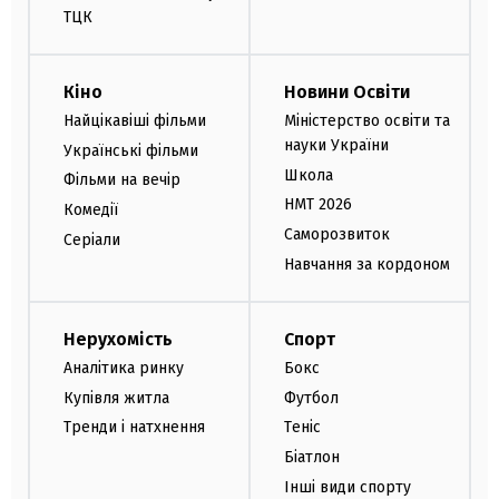
ТЦК
Кіно
Новини Освіти
Найцікавіші фільми
Міністерство освіти та
науки України
Українські фільми
Школа
Фільми на вечір
НМТ 2026
Комедії
Саморозвиток
Серіали
Навчання за кордоном
Нерухомість
Спорт
Аналітика ринку
Бокс
Купівля житла
Футбол
Тренди і натхнення
Теніс
Біатлон
Інші види спорту