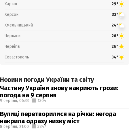
Харків
29°
Херсон
33°
Хмельницький
24°
Черкаси
26°
Чернігів
26°
Севастополь
34°
Новини погоди України та світу
Частину України знову накриють грози:
погода на 9 серпня
9 серпня,
06:33
1304
Вулиці перетворилися на річки: негода
накрила одразу низку міст
8 серпня,
21:00
3847