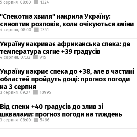
5 серпня,
08:00
1324
"Спекотна хвиля" накрила Україну:
синоптик розповів, коли очікуються зміни
4 серпня,
08:00
2351
Україну накриває африканська спека: де
температура сягне +39 градусів
4 серпня,
07:32
915
Україну накриє спека до +38, але в частині
областей пройдуть дощі: прогноз погоди
на 3 серпня
3 серпня,
09:27
10995
Від спеки +40 градусів до злив зі
шквалами: прогноз погоди на тиждень
3 серпня,
08:00
5466