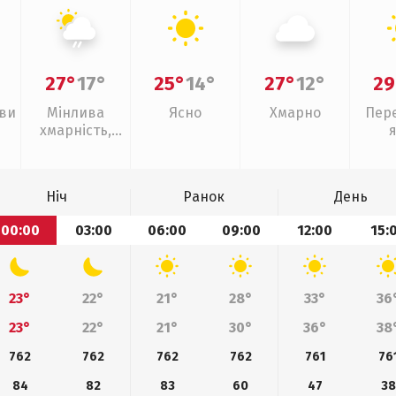
27°
17°
25°
14°
27°
12°
29
иви
Мінлива
Ясно
Хмарно
Пер
хмарність,
слабкий дощ
Ніч
Ранок
День
00:00
03:00
06:00
09:00
12:00
15:
23°
22°
21°
28°
33°
36
23°
22°
21°
30°
36°
38
762
762
762
762
761
76
84
82
83
60
47
38