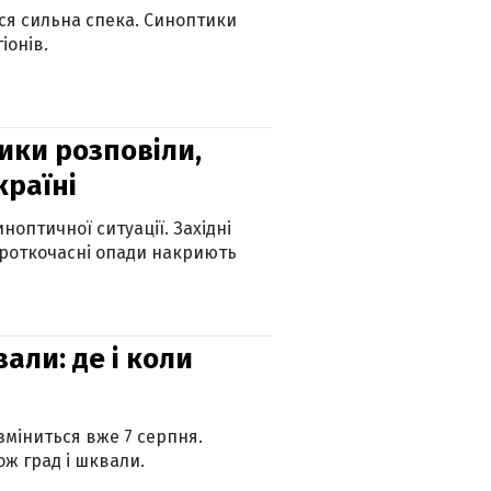
ься сильна спека. Синоптики
іонів.
ики розповіли,
країні
оптичної ситуації. Західні
ороткочасні опади накриють
вали: де і коли
 зміниться вже 7 серпня.
ж град і шквали.