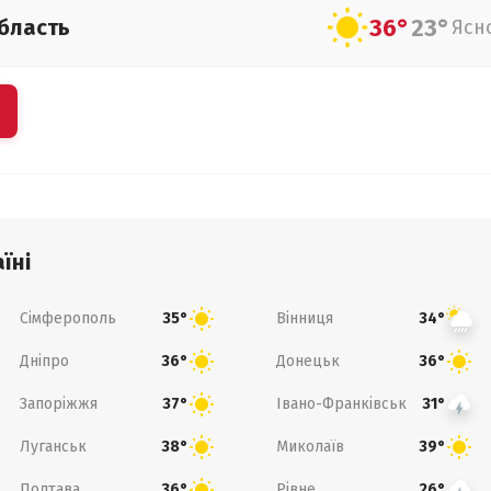
36°
23°
бласть
Ясн
їні
Сімферополь
Вінниця
35°
34°
Дніпро
Донецьк
36°
36°
Запоріжжя
Івано-Франківськ
37°
31°
Луганськ
Миколаїв
38°
39°
Полтава
Рівне
36°
26°