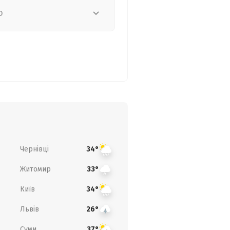
о
Чернівці
34°
Житомир
33°
Київ
34°
Львів
26°
Суми
37°