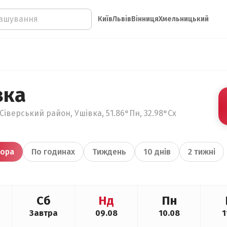
Київ
Львів
Вінниця
Хмельницький
вка
Сіверський район, Ушівка, 51.86°Пн, 32.98°Сх
ора
По годинах
Тиждень
10 днів
2 тижні
Сб
Нд
Пн
Завтра
09.08
10.08
1