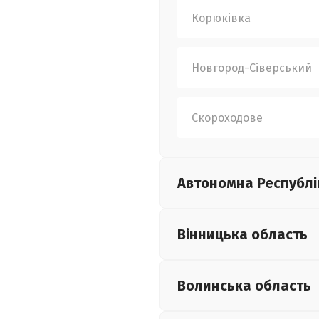
Корюківка
Новгород-Сіверський
Скороходове
Автономна Республі
Вінницька
область
Волинська
область