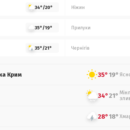
34°
/
20°
Ніжин
35°
/
19°
Прилуки
35°
/
21°
Чернігів
35°
19°
ка Крим
Ясн
Мін
34°
21°
зли
28°
18°
Хма