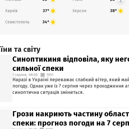
Харків
Херсон
37°
38°
Севастополь
34°
ни та світу
Синоптикиня відповіла, яку нег
сильної спеки
7 серпня,
08:00
1991
Наразі в Україні переважає слабкий вітер, який м
погоду. Однак уже із 7 серпня через проходження 
синоптична ситуація зміниться.
Грози накриють частину областе
спеки: прогноз погоди на 7 сер