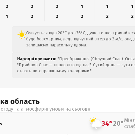
2
2
2
1
1
1
1
2
2
2
2
2
Очікується від +20°C до +36°C, дуже тепло, тримайтеся
буде безхмарним, ледь відчутний вітер до 2 м/с, опад
залишаємо парасольку вдома.
Народні прикмети:
"Преображення (Яблучний Спас). Освяч
"Прийшов Спас — пішло літо від нас". Сухий день — суха о
стають по-справжньому холодними."
ька
область
огоду та атмосферні умови на сьогодні
Мін
34°
20°
ь
сла