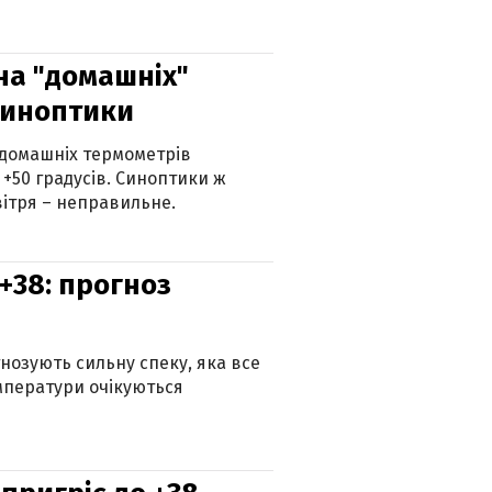
 на "домашніх"
синоптики
 домашніх термометрів
 +50 градусів. Синоптики ж
ітря – неправильне.
+38: прогноз
гнозують сильну спеку, яка все
мператури очікуються