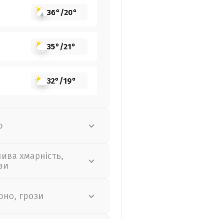
36°
/
20°
35°
/
21°
32°
/
19°
о
лива хмарність,
ви
рно, грози