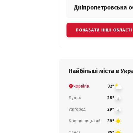
Дніпропетровська
о
ПОКАЗАТИ ІНШІ ОБЛАСТІ
Найбільші міста в Укра
Чернігів
32°
Луцьк
28°
Ужгород
29°
Кропивницький
38°
Одеса
35°