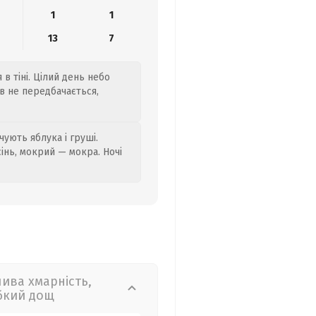
1
1
13
7
 в тіні. Цілий день небо
ів не передбачається,
ують яблука і груші.
сінь, мокрий — мокра. Ночі
лива хмарність,
бкий дощ