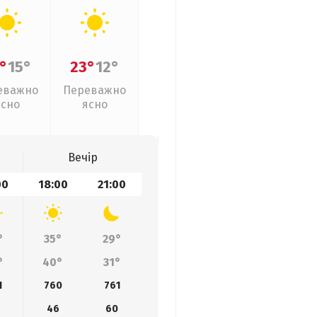
°
15°
23°
12°
еважно
Переважно
ясно
ясно
Вечір
00
18:00
21:00
°
35°
29°
°
40°
31°
1
760
761
46
60