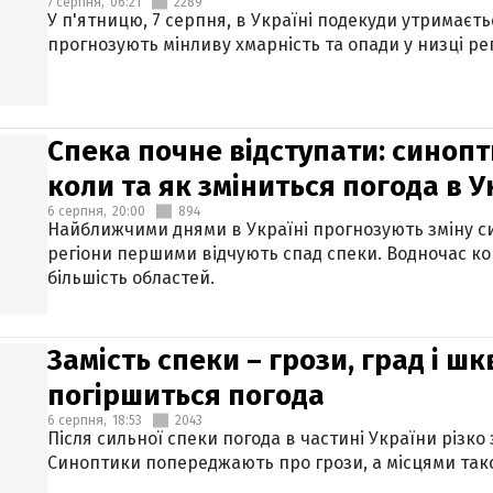
7 серпня,
06:21
2289
У п'ятницю, 7 серпня, в Україні подекуди утримаєт
прогнозують мінливу хмарність та опади у низці рег
Спека почне відступати: синопт
коли та як зміниться погода в У
6 серпня,
20:00
894
Найближчими днями в Україні прогнозують зміну син
регіони першими відчують спад спеки. Водночас к
більшість областей.
Замість спеки – грози, град і шк
погіршиться погода
6 серпня,
18:53
2043
Після сильної спеки погода в частині України різко
Синоптики попереджають про грози, а місцями тако