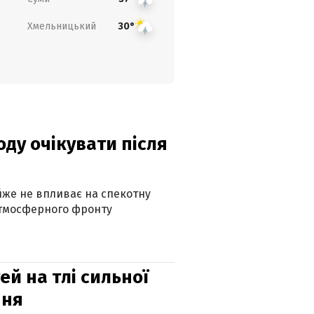
Хмельницький
30°
оду очікувати після
айже не впливає на спекотну
атмосферного фронту
й на тлі сильної
пня