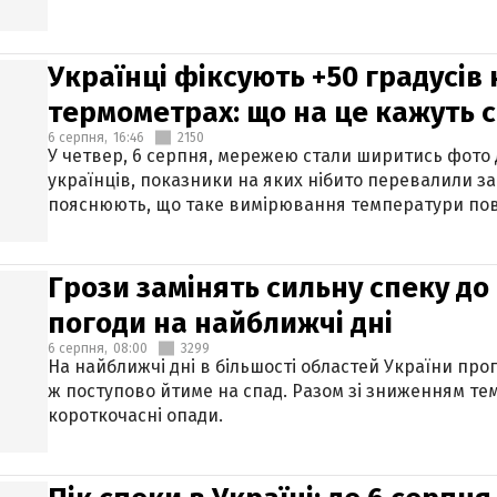
Українці фіксують +50 градусів
термометрах: що на це кажуть 
6 серпня,
16:46
2150
У четвер, 6 серпня, мережею стали ширитись фото
українців, показники на яких нібито перевалили за
пояснюють, що таке вимірювання температури пов
Грози замінять сильну спеку до 
погоди на найближчі дні
6 серпня,
08:00
3299
На найближчі дні в більшості областей України про
ж поступово йтиме на спад. Разом зі зниженням те
короткочасні опади.