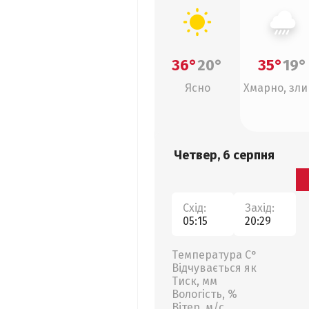
36°
20°
35°
19°
Ясно
Хмарно, зл
Четвер, 6 серпня
Схід:
Захід:
05:15
20:29
Температура С°
Відчувається як
Тиск, мм
Вологість, %
Вітер, м/с