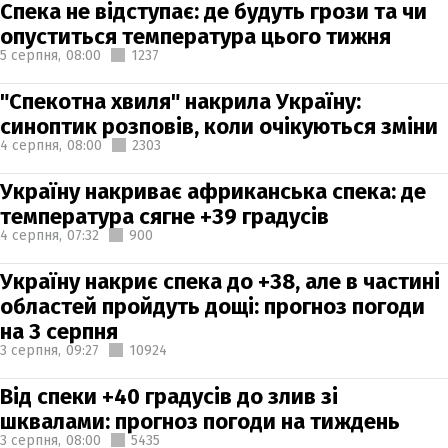
Спека не відступає: де будуть грози та чи
опуститься температура цього тижня
5 серпня,
08:00
1237
"Спекотна хвиля" накрила Україну:
синоптик розповів, коли очікуються зміни
4 серпня,
08:00
2303
Україну накриває африканська спека: де
температура сягне +39 градусів
4 серпня,
07:32
900
Україну накриє спека до +38, але в частині
областей пройдуть дощі: прогноз погоди
на 3 серпня
3 серпня,
09:27
10924
Від спеки +40 градусів до злив зі
шквалами: прогноз погоди на тиждень
3 серпня,
08:00
5435