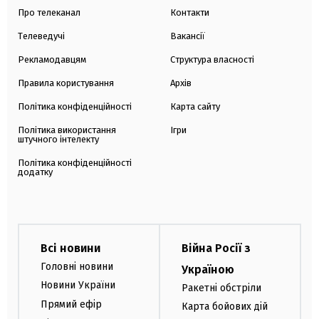
Про телеканал
Контакти
Телеведучі
Вакансії
Рекламодавцям
Структура власності
Правила користування
Архів
Політика конфіденційності
Карта сайту
Політика використання
Ігри
штучного інтелекту
Політика конфіденційності
додатку
Всі новини
Війна Росії з
Головні новини
Україною
Новини України
Ракетні обстріли
Прямий ефір
Карта бойових дій