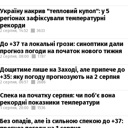
Україну накрив "тепловий купол": у 5
регіонах зафіксували температурні
рекорди
2 серпня,
14:52
3633
До +37 та локальні грози: синоптики дали
прогноз погоди на початок нового тижня
2 серпня,
08:00
1787
Дощитиме лише на Заході, але припече до
+35: яку погоду прогнозують на 2 серпня
2 серпня,
06:57
2686
Спека на початку серпня: чи поб'є вона
рекордні показники температури
1 серпня,
20:00
1536
Без опадів, але із сильною спекою до +37: