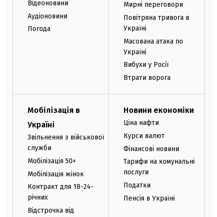
Відеоновини
Мирні переговори
Аудіоновини
Повітряна тривога в
Україні
Погода
Масована атака по
Україні
Вибухи у Росії
Втрати ворога
Мобілізація в
Новини економіки
Ціна нафти
Україні
Курси валют
Звільнення з військової
служби
Фінансові новини
Мобілізація 50+
Тарифи на комунальні
послуги
Мобілізація жінок
Податки
Контракт для 18-24-
річних
Пенсія в Україні
Відстрочка від