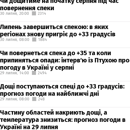
Чи дощитиме на початку серпня під час
повернення спеки
30 липня,
20:00
2314
Липень завершиться спекою: в яких
регіонах знову пригріє до +33 градусів
30 липня,
08:00
1884
Чи повернеться спека до +35 та коли
припиняться опади: інтерв'ю із Птухою про
погоду в Україні у серпні
29 липня,
14:00
2494
Дощі поступаються спеці до +33 градусів:
прогноз погоди на найближчі дні
29 липня,
08:00
248
Частину областей накриють дощі, а
температура знизиться: прогноз погоди в
Україні на 29 липня