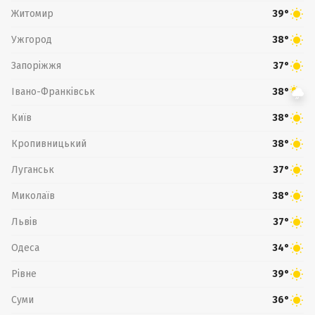
Житомир
39°
Ужгород
38°
Запоріжжя
37°
Івано-Франківськ
38°
Київ
38°
Кропивницький
38°
Луганськ
37°
Миколаїв
38°
Львів
37°
Одеса
34°
Рівне
39°
Суми
36°