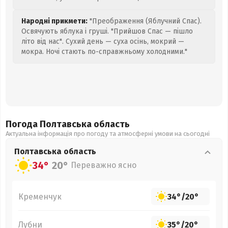
Народні прикмети:
"Преображення (Яблучний Спас).
Освячують яблука і груші. "Прийшов Спас — пішло
літо від нас". Сухий день — суха осінь, мокрий —
мокра. Ночі стають по-справжньому холодними."
Погода Полтавська
область
Актуальна інформація про погоду та атмосферні умови на сьогодні
Полтавська
область
34°
20°
Переважно ясно
Кременчук
34°
/
20°
Лубни
35°
/
20°