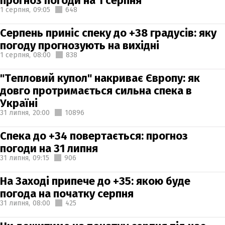
прогноз погоди на 1 серпня
1 серпня,
09:05
648
Серпень приніс спеку до +38 градусів: яку
погоду прогнозують на вихідні
1 серпня,
08:00
838
"Тепловий купол" накриває Європу: як
довго протримається сильна спека в
Україні
31 липня,
20:00
10896
Спека до +34 повертається: прогноз
погоди на 31 липня
31 липня,
09:15
906
На Заході припече до +35: якою буде
погода на початку серпня
31 липня,
08:00
425