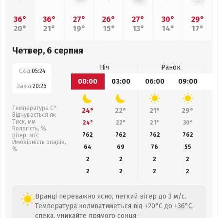
36°
36°
27°
26°
27°
30°
29°
20°
21°
19°
15°
13°
14°
17°
Четвер, 6 серпня
Ніч
Ранок
Схід:
05:24
00:00
03:00
06:00
09:00
1
Захід:
20:26
Температура С°
24°
22°
21°
29°
Відчувається як
Тиск, мм
24°
22°
21°
30°
Вологість, %
762
762
762
762
Вітер, м/с
Ймовірність опадів,
64
69
76
55
%
2
2
2
2
2
2
2
2
Вранці переважно ясно, легкий вітер до 3 м/с.
Температура коливатиметься від +20°C до +36°C,
спека, уникайте прямого сонця.