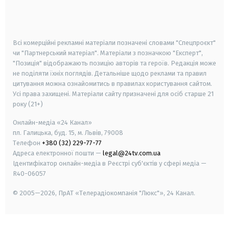
smart tv
samsung smart tv
Всі комерційні рекламні матеріали позначені словами "Спецпроєкт"
чи "Партнерський матеріал". Матеріали з позначкою "Експерт",
"Позиція" відображають позицію авторів та героїв. Редакція може
не поділяти їхніх поглядів. Детальніше щодо реклами та правил
цитування можна ознайомитись в правилах користування сайтом.
Усі права захищені.
Матеріали сайту призначені для осіб старше
21
року (21+)
Онлайн-медіа «24 Канал»
пл. Галицька, буд. 15, м. Львів, 79008
Телефон
+380 (32) 229-77-77
Адреса електронної пошти —
legal@24tv.com.ua
Ідентифікатор онлайн-медіа в Реєстрі суб'єктів у сфері медіа —
R40-06057
© 2005—2026,
ПрАТ «Телерадіокомпанія "Люкс"», 24 Канал.