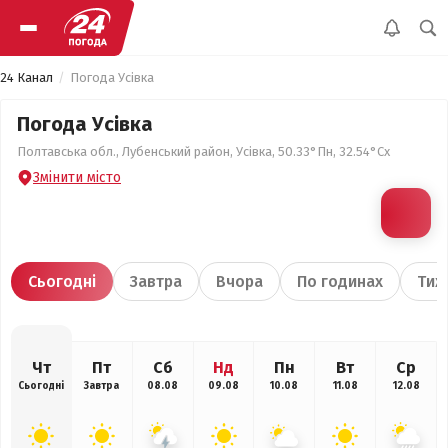
24 Канал
Погода Усівка
Погода Усівка
Полтавська обл., Лубенський район, Усівка, 50.33°Пн, 32.54°Сх
Змінити місто
Сьогодні
Завтра
Вчора
По годинах
Тиж
Чт
Пт
Сб
Нд
Пн
Вт
Ср
Сьогодні
Завтра
08.08
09.08
10.08
11.08
12.08