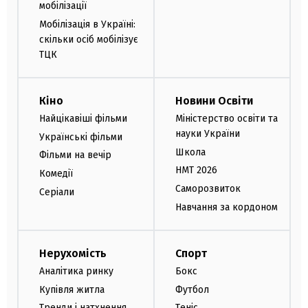
мобілізації
Мобілізація в Україні:
скільки осіб мобілізує
ТЦК
Кіно
Новини Освіти
Найцікавіші фільми
Міністерство освіти та
науки України
Українські фільми
Школа
Фільми на вечір
НМТ 2026
Комедії
Саморозвиток
Серіали
Навчання за кордоном
Нерухомість
Спорт
Аналітика ринку
Бокс
Купівля житла
Футбол
Тренди і натхнення
Теніс