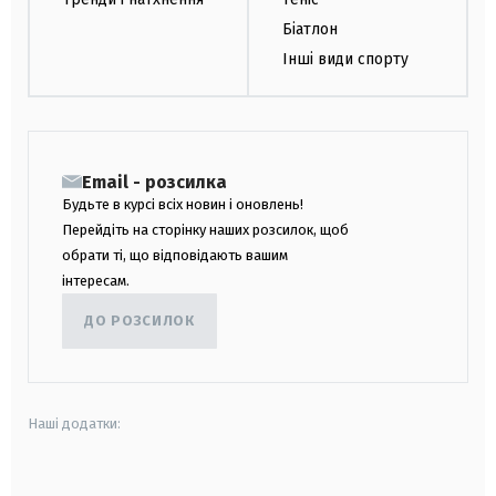
Біатлон
Інші види спорту
Email - розсилка
Будьте в курсі всіх новин і оновлень!
Перейдіть на сторінку наших розсилок, щоб
обрати ті, що відповідають вашим
інтересам.
ДО РОЗСИЛОК
Наші додатки:
android
apple