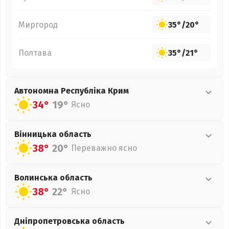
Миргород
35°
/
20°
Полтава
35°
/
21°
Автономна Республіка Крим
34°
19°
Ясно
Вінницька
область
38°
20°
Переважно ясно
Волинська
область
38°
22°
Ясно
Дніпропетровська
область