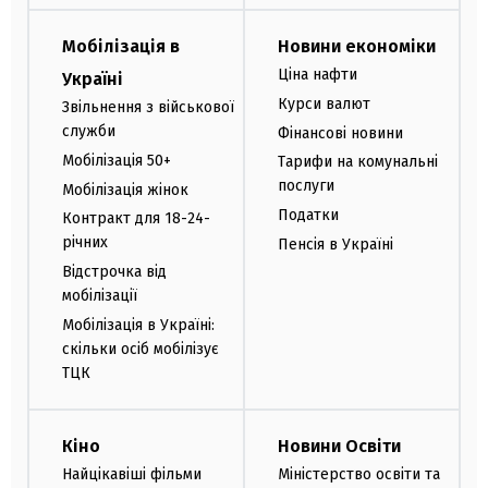
Мобілізація в
Новини економіки
Ціна нафти
Україні
Курси валют
Звільнення з військової
служби
Фінансові новини
Мобілізація 50+
Тарифи на комунальні
послуги
Мобілізація жінок
Податки
Контракт для 18-24-
річних
Пенсія в Україні
Відстрочка від
мобілізації
Мобілізація в Україні:
скільки осіб мобілізує
ТЦК
Кіно
Новини Освіти
Найцікавіші фільми
Міністерство освіти та