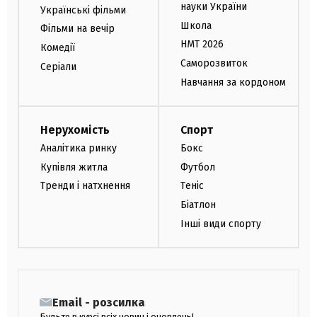
науки України
Українські фільми
Школа
Фільми на вечір
НМТ 2026
Комедії
Саморозвиток
Серіали
Навчання за кордоном
Нерухомість
Спорт
Аналітика ринку
Бокс
Купівля житла
Футбол
Тренди і натхнення
Теніс
Біатлон
Інші види спорту
Email - розсилка
Будьте в курсі всіх новин і оновлень!