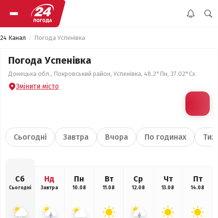
24 Канал
Погода Успенівка
Погода Успенівка
Донецька обл., Покровський район, Успенівка, 48.2°Пн, 37.02°Сх
Змінити місто
Сьогодні
Завтра
Вчора
По годинах
Тиж
Сб
Нд
Пн
Вт
Ср
Чт
Пт
Сьогодні
Завтра
10.08
11.08
12.08
13.08
14.08