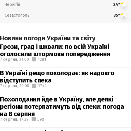
Чернігів
24°
Севастополь
35°
Новини погоди України та світу
Грози, град і шквали: по всій Україні
оголосили штормове попередження
7 серпня,
21:00
1281
В Україні дещо похолодає: як надовго
відступить спека
7 серпня,
20:00
1742
Похолодання йде в Україну, але деякі
регіони потерпатимуть від спеки: погода
на 8 серпня
7 серпня,
17:39
590