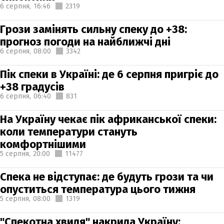
6 серпня,
16:46
2319
Грози замінять сильну спеку до +38:
прогноз погоди на найближчі дні
6 серпня,
08:00
3342
Пік спеки в Україні: де 6 серпня пригріє до
+38 градусів
6 серпня,
06:40
831
На Україну чекає пік африканської спеки:
коли температури стануть
комфортнішими
5 серпня,
20:00
11477
Спека не відступає: де будуть грози та чи
опуститься температура цього тижня
5 серпня,
08:00
1319
"Спекотна хвиля" накрила Україну: