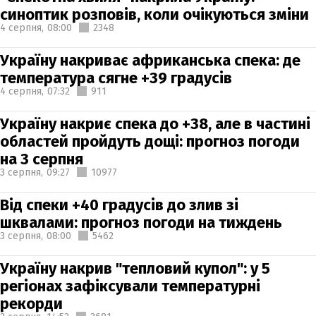
синоптик розповів, коли очікуються зміни
4 серпня,
08:00
2348
Україну накриває африканська спека: де
температура сягне +39 градусів
4 серпня,
07:32
911
Україну накриє спека до +38, але в частині
областей пройдуть дощі: прогноз погоди
на 3 серпня
3 серпня,
09:27
10977
Від спеки +40 градусів до злив зі
шквалами: прогноз погоди на тиждень
3 серпня,
08:00
5462
Україну накрив "тепловий купол": у 5
регіонах зафіксували температурні
рекорди