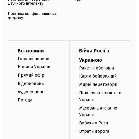
штучного інтелекту
Політика конфіденційності
додатку
Всі новини
Війна Росії з
Головні новини
Україною
Новини України
Ракетні обстріли
Прямий ефір
Карта бойових дій
Відеоновини
Мирні переговори
Аудіоновини
Повітряна тривога в
Україні
Погода
Масована атака по
Україні
Вибухи у Росії
Втрати ворога