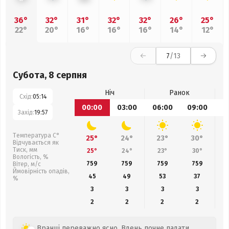
36°
32°
31°
32°
32°
26°
25°
22°
20°
16°
16°
16°
14°
12°
7
/13
Субота, 8 серпня
Ніч
Ранок
Схід:
05:14
00:00
03:00
06:00
09:00
1
Захід:
19:57
Температура С°
25°
24°
23°
30°
Відчувається як
Тиск, мм
25°
24°
23°
30°
Вологість, %
759
759
759
759
Вітер, м/с
Ймовірність опадів,
45
49
53
37
%
3
3
3
3
2
2
2
2
Вранці переважно ясно. Вдень почне падати