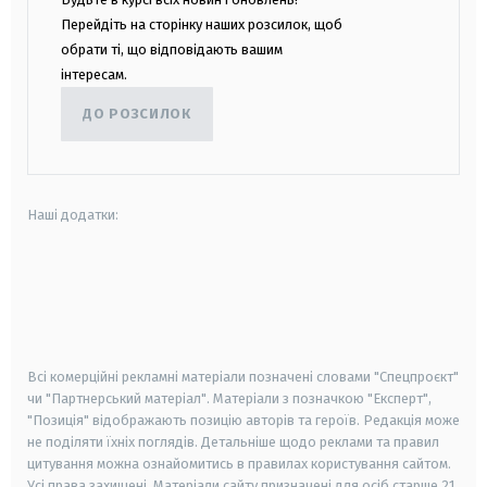
Перейдіть на сторінку наших розсилок, щоб
обрати ті, що відповідають вашим
інтересам.
ДО РОЗСИЛОК
Наші додатки:
android
apple
smart tv
samsung smart tv
Всі комерційні рекламні матеріали позначені словами "Спецпроєкт"
чи "Партнерський матеріал". Матеріали з позначкою "Експерт",
"Позиція" відображають позицію авторів та героїв. Редакція може
не поділяти їхніх поглядів. Детальніше щодо реклами та правил
цитування можна ознайомитись в правилах користування сайтом.
Усі права захищені.
Матеріали сайту призначені для осіб старше
21