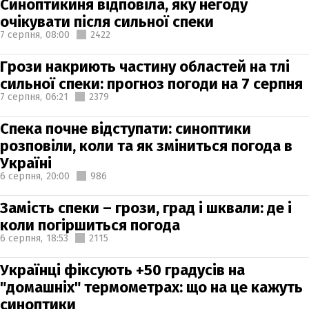
Синоптикиня відповіла, яку негоду
очікувати після сильної спеки
7 серпня,
08:00
2422
Грози накриють частину областей на тлі
сильної спеки: прогноз погоди на 7 серпня
7 серпня,
06:21
2379
Спека почне відступати: синоптики
розповіли, коли та як зміниться погода в
Україні
6 серпня,
20:00
986
Замість спеки – грози, град і шквали: де і
коли погіршиться погода
6 серпня,
18:53
2115
Українці фіксують +50 градусів на
"домашніх" термометрах: що на це кажуть
синоптики