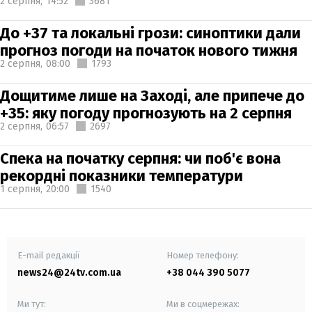
2 серпня,
14:52
3681
До +37 та локальні грози: синоптики дали
прогноз погоди на початок нового тижня
2 серпня,
08:00
1793
Дощитиме лише на Заході, але припече до
+35: яку погоду прогнозують на 2 серпня
2 серпня,
06:57
2697
Спека на початку серпня: чи поб'є вона
рекордні показники температури
1 серпня,
20:00
1540
E-mail редакції
Номер телефону:
news24@24tv.com.ua
+38 044 390 5077
Ми тут:
Ми в соцмережах: