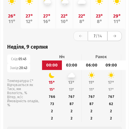
26°
27°
27°
22°
22°
23°
29°
11°
12°
16°
10°
8°
8°
11°
7
/14
Неділя, 9 серпня
Ніч
Ранок
Схід:
05:45
00:00
03:00
06:00
09:00
1
Захід:
20:43
Температура С°
15°
13°
11°
17°
Відчувається як
Тиск, мм
15°
13°
11°
17°
Вологість, %
766
767
767
767
Вітер, м/с
Ймовірність опадів,
73
87
87
62
%
2
2
2
2
2
2
2
2