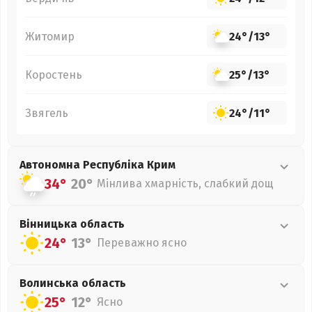
Житомир
24°
/
13°
Коростень
25°
/
13°
Звягель
24°
/
11°
Автономна Республіка Крим
34°
20°
Мінлива хмарність, слабкий дощ
Вінницька
область
24°
13°
Переважно ясно
Волинська
область
25°
12°
Ясно