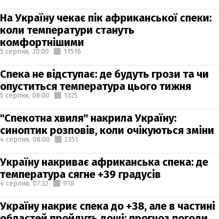
На Україну чекає пік африканської спеки:
коли температури стануть
комфортнішими
5 серпня,
20:00
11516
Спека не відступає: де будуть грози та чи
опуститься температура цього тижня
5 серпня,
08:00
1325
"Спекотна хвиля" накрила Україну:
синоптик розповів, коли очікуються зміни
4 серпня,
08:00
2351
Україну накриває африканська спека: де
температура сягне +39 градусів
4 серпня,
07:32
918
Україну накриє спека до +38, але в частині
областей пройдуть дощі: прогноз погоди