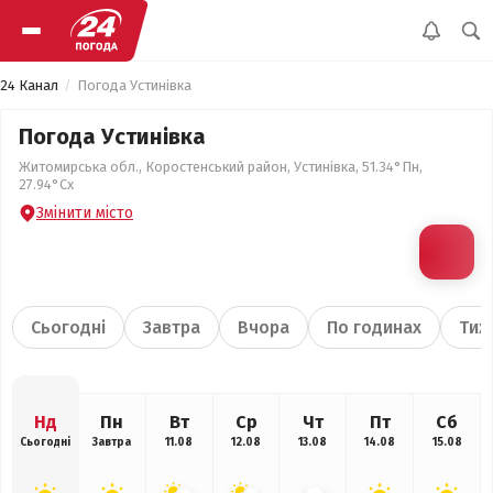
24 Канал
Погода Устинівка
Погода Устинівка
Житомирська обл., Коростенський район, Устинівка, 51.34°Пн,
27.94°Сх
Змінити місто
Сьогодні
Завтра
Вчора
По годинах
Тиж
Нд
Пн
Вт
Ср
Чт
Пт
Сб
Сьогодні
Завтра
11.08
12.08
13.08
14.08
15.08