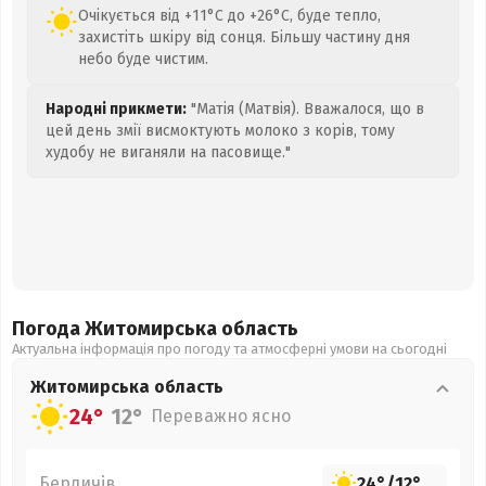
Очікується від +11°C до +26°C, буде тепло,
захистіть шкіру від сонця. Більшу частину дня
небо буде чистим.
Народні прикмети:
"Матія (Матвія). Вважалося, що в
цей день змії висмоктують молоко з корів, тому
худобу не виганяли на пасовище."
Погода Житомирська
область
Актуальна інформація про погоду та атмосферні умови на сьогодні
Житомирська
область
24°
12°
Переважно ясно
Бердичів
24°
/
12°