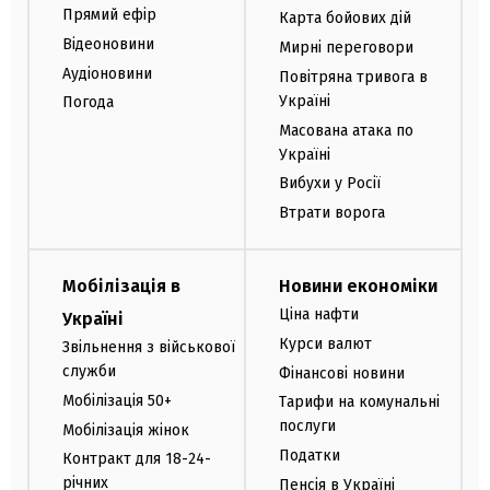
Прямий ефір
Карта бойових дій
Відеоновини
Мирні переговори
Аудіоновини
Повітряна тривога в
Україні
Погода
Масована атака по
Україні
Вибухи у Росії
Втрати ворога
Мобілізація в
Новини економіки
Ціна нафти
Україні
Курси валют
Звільнення з військової
служби
Фінансові новини
Мобілізація 50+
Тарифи на комунальні
послуги
Мобілізація жінок
Податки
Контракт для 18-24-
річних
Пенсія в Україні