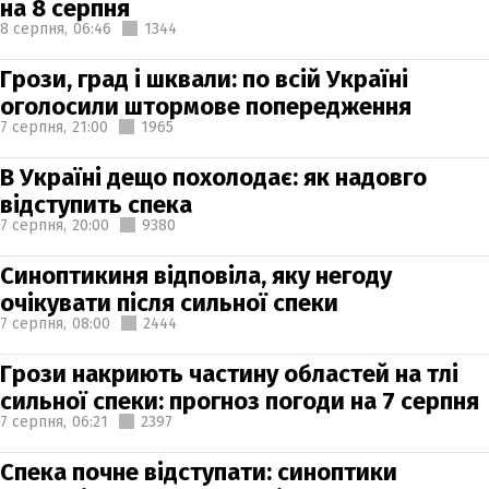
на 8 серпня
8 серпня,
06:46
1344
Грози, град і шквали: по всій Україні
оголосили штормове попередження
7 серпня,
21:00
1965
В Україні дещо похолодає: як надовго
відступить спека
7 серпня,
20:00
9380
Синоптикиня відповіла, яку негоду
очікувати після сильної спеки
7 серпня,
08:00
2444
Грози накриють частину областей на тлі
сильної спеки: прогноз погоди на 7 серпня
7 серпня,
06:21
2397
Спека почне відступати: синоптики