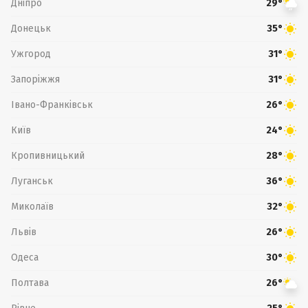
Дніпро
29°
Донецьк
35°
Ужгород
31°
Запоріжжя
31°
Івано-Франківськ
26°
Київ
24°
Кропивницький
28°
Луганськ
36°
Миколаїв
32°
Львів
26°
Одеса
30°
Полтава
26°