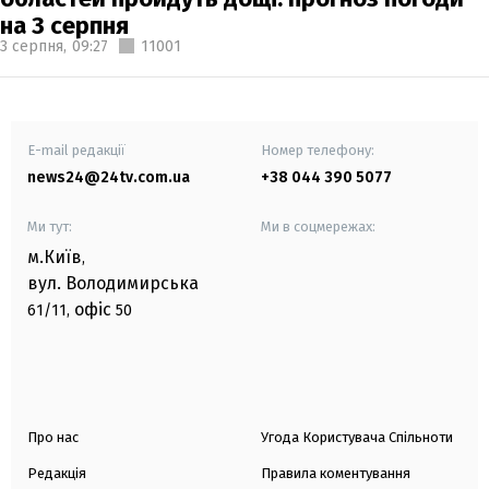
на 3 серпня
3 серпня,
09:27
11001
E-mail редакції
Номер телефону:
news24@24tv.com.ua
+38 044 390 5077
Ми тут:
Ми в соцмережах:
м.Київ
,
вул. Володимирська
офіс
61/11,
50
Про нас
Угода Користувача Спільноти
Редакція
Правила коментування