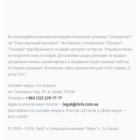
android
apple
smart tv
samsung smart tv
Всі комерційні рекламні матеріали позначені словами "Спецпроєкт"
чи "Партнерський матеріал". Матеріали з позначкою "Експерт",
"Позиція" відображають позицію авторів та героїв. Редакція може
не поділяти їхніх поглядів. Детальніше щодо реклами та правил
цитування можна ознайомитись в правилах користування сайтом.
Усі права захищені.
Матеріали сайту призначені для осіб старше
21
року (21+)
Онлайн-медіа «24 Канал»
пл. Галицька, буд. 15, м. Львів, 79008
Телефон
+380 (32) 229-77-77
Адреса електронної пошти —
legal@24tv.com.ua
Ідентифікатор онлайн-медіа в Реєстрі суб'єктів у сфері медіа —
R40-06057
© 2005—2026,
ПрАТ «Телерадіокомпанія "Люкс"», 24 Канал.