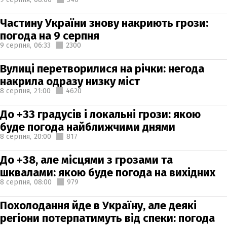
Частину України знову накриють грози:
погода на 9 серпня
9 серпня,
06:33
2300
Вулиці перетворилися на річки: негода
накрила одразу низку міст
8 серпня,
21:00
4620
До +33 градусів і локальні грози: якою
буде погода найближчими днями
8 серпня,
20:00
817
До +38, але місцями з грозами та
шквалами: якою буде погода на вихідних
8 серпня,
08:00
979
Похолодання йде в Україну, але деякі
регіони потерпатимуть від спеки: погода