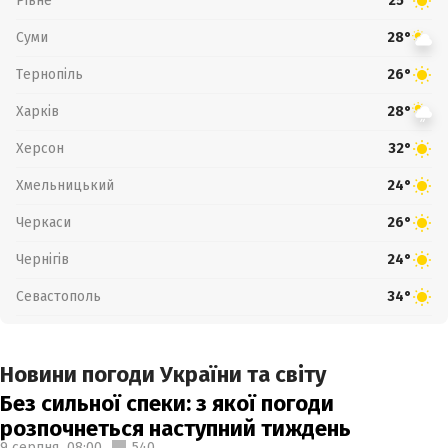
Рівне
25°
Суми
28°
Тернопіль
26°
Харків
28°
Херсон
32°
Хмельницький
24°
Черкаси
26°
Чернігів
24°
Севастополь
34°
Новини погоди України та світу
Без сильної спеки: з якої погоди
розпочнеться наступний тиждень
9 серпня,
08:00
540