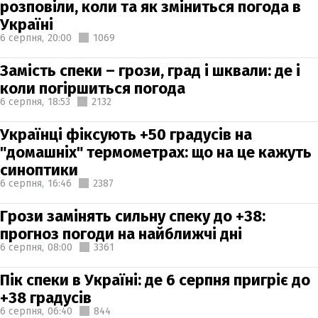
розповіли, коли та як зміниться погода в
Україні
6 серпня,
20:00
1069
Замість спеки – грози, град і шквали: де і
коли погіршиться погода
6 серпня,
18:53
2132
Українці фіксують +50 градусів на
"домашніх" термометрах: що на це кажуть
синоптики
6 серпня,
16:46
2387
Грози замінять сильну спеку до +38:
прогноз погоди на найближчі дні
6 серпня,
08:00
3361
Пік спеки в Україні: де 6 серпня пригріє до
+38 градусів
6 серпня,
06:40
844