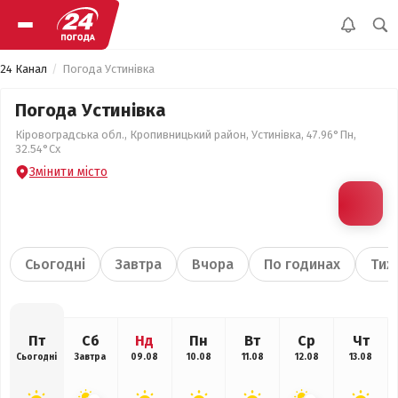
24 Канал
Погода Устинівка
Погода Устинівка
Кіровоградська обл., Кропивницький район, Устинівка, 47.96°Пн,
32.54°Сх
Змінити місто
Сьогодні
Завтра
Вчора
По годинах
Тиж
Пт
Сб
Нд
Пн
Вт
Ср
Чт
Сьогодні
Завтра
09.08
10.08
11.08
12.08
13.08