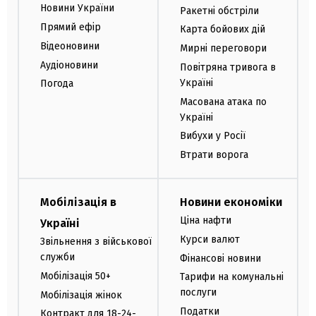
Новини України
Ракетні обстріли
Прямий ефір
Карта бойових дій
Відеоновини
Мирні переговори
Аудіоновини
Повітряна тривога в
Україні
Погода
Масована атака по
Україні
Вибухи у Росії
Втрати ворога
Мобілізація в
Новини економіки
Ціна нафти
Україні
Курси валют
Звільнення з військової
служби
Фінансові новини
Мобілізація 50+
Тарифи на комунальні
послуги
Мобілізація жінок
Податки
Контракт для 18-24-