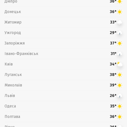
Дніпро
36°
Донецьк
36°
Житомир
33°
Ужгород
29°
Запоріжжя
37°
Івано-Франківськ
31°
Київ
34°
Луганськ
38°
Миколаїв
39°
Львів
26°
Одеса
35°
Полтава
36°