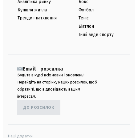
Аналітика ринку
Бокс
Купівля житла
Футбол
Тренди і натхнення
Теніс
Біатлон
Інші види спорту
Email - розсилка
Будьте в курсі всіх новин і оновлень!
Перейдіть на сторінку наших розсилок, щоб
обрати ті, що відповідають вашим
інтересам.
ДО РОЗСИЛОК
Наші додатки: