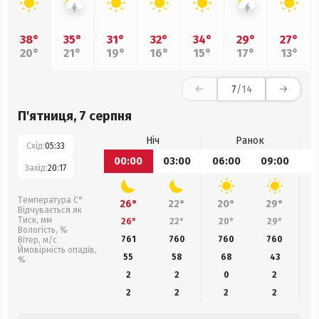
38°
35°
31°
32°
34°
29°
27°
20°
21°
19°
16°
15°
17°
13°
7
/14
П'ятниця, 7 серпня
Ніч
Ранок
Схід:
05:33
00:00
03:00
06:00
09:00
1
Захід:
20:17
Температура С°
26°
22°
20°
29°
Відчувається як
Тиск, мм
26°
22°
20°
29°
Вологість, %
761
760
760
760
Вітер, м/с
Ймовірність опадів,
55
58
68
43
%
2
2
0
2
2
2
2
2