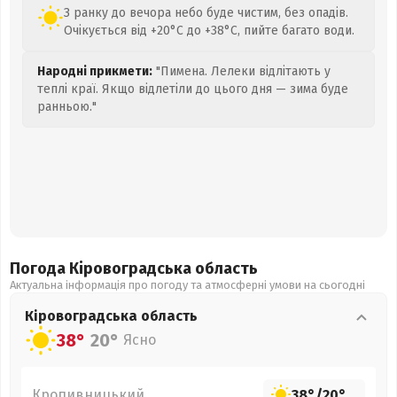
З ранку до вечора небо буде чистим, без опадів.
Очікується від +20°C до +38°C, пийте багато води.
Народні прикмети:
"Пимена. Лелеки відлітають у
теплі краї. Якщо відлетіли до цього дня — зима буде
ранньою."
Погода Кіровоградська
область
Актуальна інформація про погоду та атмосферні умови на сьогодні
Кіровоградська
область
38°
20°
Ясно
Кропивницький
38°
/
20°