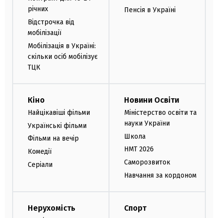
річних
Пенсія в Україні
Відстрочка від
мобілізації
Мобілізація в Україні:
скільки осіб мобілізує
ТЦК
Кіно
Новини Освіти
Найцікавіші фільми
Міністерство освіти та
науки України
Українські фільми
Школа
Фільми на вечір
НМТ 2026
Комедії
Саморозвиток
Серіали
Навчання за кордоном
Нерухомість
Спорт