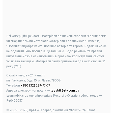
android
apple
smart tv
samsung smart tv
Всі комерційні рекламні матеріали позначені словами "Спецпроєкт"
чи "Партнерський матеріал". Матеріали з позначкою "Експерт",
"Позиція" відображають позицію авторів та героїв. Редакція може
не поділяти їхніх поглядів. Детальніше щодо реклами та правил
цитування можна ознайомитись в правилах користування сайтом.
Усі права захищені.
Матеріали сайту призначені для осіб старше
21
року (21+)
Онлайн-медіа «24 Канал»
пл. Галицька, буд. 15, м. Львів, 79008
Телефон
+380 (32) 229-77-77
Адреса електронної пошти —
legal@24tv.com.ua
Ідентифікатор онлайн-медіа в Реєстрі суб'єктів у сфері медіа —
R40-06057
© 2005—2026,
ПрАТ «Телерадіокомпанія "Люкс"», 24 Канал.