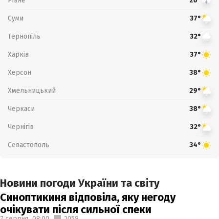
Рівне
26°
Суми
37°
Тернопіль
32°
Харків
37°
Херсон
38°
Хмельницький
29°
Черкаси
38°
Чернігів
32°
Севастополь
34°
Новини погоди України та світу
Синоптикиня відповіла, яку негоду
очікувати після сильної спеки
7 серпня,
08:00
2058