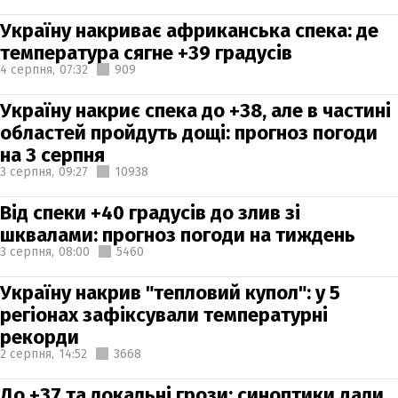
Україну накриває африканська спека: де
температура сягне +39 градусів
4 серпня,
07:32
909
Україну накриє спека до +38, але в частині
областей пройдуть дощі: прогноз погоди
на 3 серпня
3 серпня,
09:27
10938
Від спеки +40 градусів до злив зі
шквалами: прогноз погоди на тиждень
3 серпня,
08:00
5460
Україну накрив "тепловий купол": у 5
регіонах зафіксували температурні
рекорди
2 серпня,
14:52
3668
До +37 та локальні грози: синоптики дали