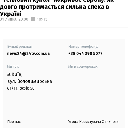
довго протримається сильна спека в
Україні
31 липня,
20:00
10915
E-mail редакції
Номер телефону:
news24@24tv.com.ua
+38 044 390 5077
Ми тут:
Ми в соцмережах:
м.Київ
,
вул. Володимирська
офіс
61/11,
50
Про нас
Угода Користувача Спільноти