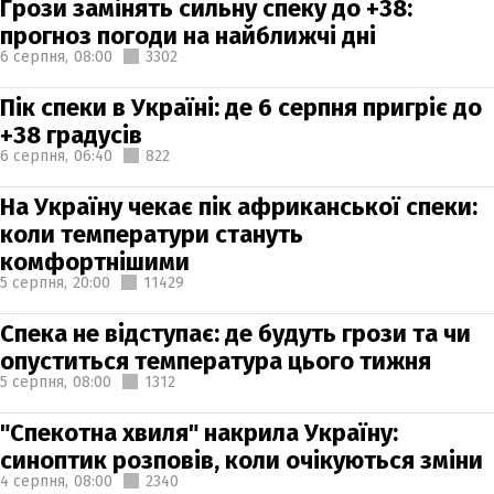
Грози замінять сильну спеку до +38:
прогноз погоди на найближчі дні
6 серпня,
08:00
3302
Пік спеки в Україні: де 6 серпня пригріє до
+38 градусів
6 серпня,
06:40
822
На Україну чекає пік африканської спеки:
коли температури стануть
комфортнішими
5 серпня,
20:00
11429
Спека не відступає: де будуть грози та чи
опуститься температура цього тижня
5 серпня,
08:00
1312
"Спекотна хвиля" накрила Україну:
синоптик розповів, коли очікуються зміни
4 серпня,
08:00
2340