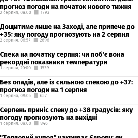
прогноз погоди на початок нового тижня
2 серпня,
08:00
1793
Дощитиме лише на Заході, але припече до
+35: яку погоду прогнозують на 2 серпня
2 серпня,
06:57
2696
Спека на початку серпня: чи поб'є вона
рекордні показники температури
1 серпня,
20:00
1539
Без опадів, але із сильною спекою до +37:
прогноз погоди на 1 серпня
1 серпня,
09:05
657
Серпень приніс спеку до +38 градусів: яку
погоду прогнозують на вихідні
1 серпня,
08:00
846
"Тепловий купол" накриває Європу: як