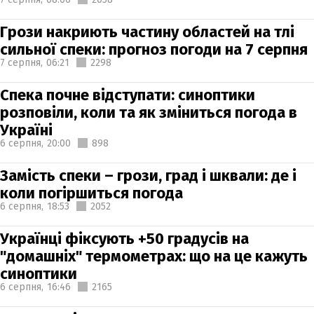
Грози накриють частину областей на тлі
сильної спеки: прогноз погоди на 7 серпня
7 серпня,
06:21
2298
Спека почне відступати: синоптики
розповіли, коли та як зміниться погода в
Україні
6 серпня,
20:00
898
Замість спеки – грози, град і шквали: де і
коли погіршиться погода
6 серпня,
18:53
2052
Українці фіксують +50 градусів на
"домашніх" термометрах: що на це кажуть
синоптики
6 серпня,
16:46
2165