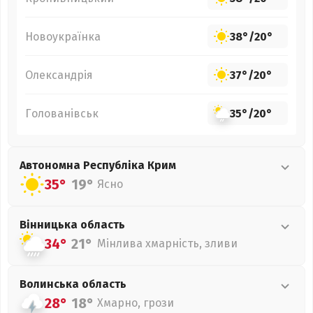
Новоукраїнка
38°
/
20°
Олександрія
37°
/
20°
Голованівськ
35°
/
20°
Автономна Республіка Крим
35°
19°
Ясно
Вінницька
область
34°
21°
Мінлива хмарність, зливи
Волинська
область
28°
18°
Хмарно, грози