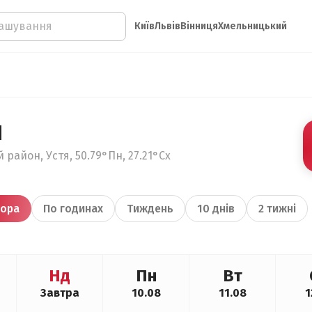
Київ
Львів
Вінниця
Хмельницький
я
 район, Устя, 50.79°Пн, 27.21°Сх
ора
По годинах
Тиждень
10 днів
2 тижні
Нд
Пн
Вт
Завтра
10.08
11.08
1