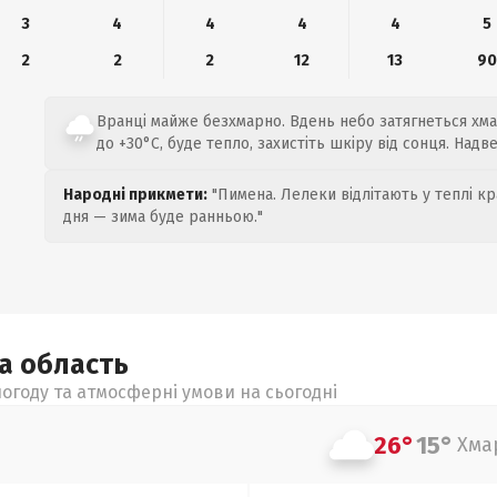
3
4
4
4
4
5
2
2
2
12
13
9
Вранці майже безхмарно. Вдень небо затягнеться хмар
до +30°C, буде тепло, захистіть шкіру від сонця. Надв
Народні прикмети:
"Пимена. Лелеки відлітають у теплі кр
дня — зима буде ранньою."
ка
область
огоду та атмосферні умови на сьогодні
26°
15°
Хма