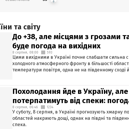
ни та світу
До +38, але місцями з грозами 
буде погода на вихідних
8 серпня,
08:00
593
Цими вихідними в Україні почне слабшати сильна 
холодного атмосферного фронту в більшості област
температури повітря, одна не на південному сході й
Похолодання йде в Україну, але
потерпатимуть від спеки: погод
8 серпня,
06:46
1234
У суботу, 8 серпня, в Україні прогнозують хмарну п
областей накриють дощі, однак на півдні та півден
спека.