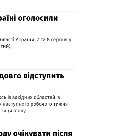
країні оголосили
ласті України. 7 та 8 серпня у
тий).
адовго відступить
ь із західних областей із
 наступного робочого тижня
нтициклону.
оду очікувати після