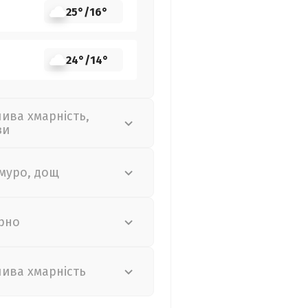
25°
/
16°
24°
/
14°
лива хмарність,
зи
муро, дощ
рно
лива хмарність