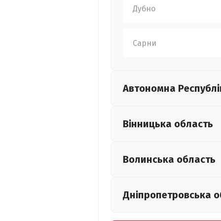
Дубно
Сарни
Автономна Республі
Вінницька
область
Волинська
область
Дніпропетровська
о