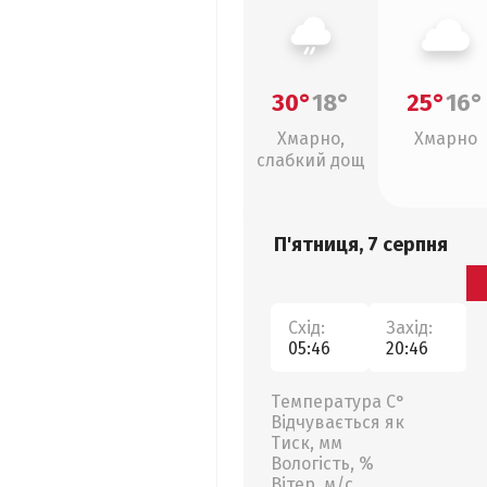
30°
18°
25°
16°
Хмарно,
Хмарно
слабкий дощ
П'ятниця, 7 серпня
Схід:
Захід:
05:46
20:46
Температура С°
Відчувається як
Тиск, мм
Вологість, %
Вітер, м/с