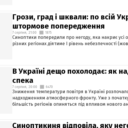
Грози, град і шквали: по всій У
штормове попередження
7 серпня,
21:00
1875
Синоптики попередили про негоду, яка накриє усі об
різних регіонах діятиме І рівень небезпечності (жов
В Україні дещо похолодає: як н
спека
7 серпня,
20:00
6470
Зниження температури повітря в Україні розпочалос
надходженням атмосферного фронту. Уже з початку
більшість регіонів опиняться під впливом нового а
Синоптикиня відповіла, яку нег