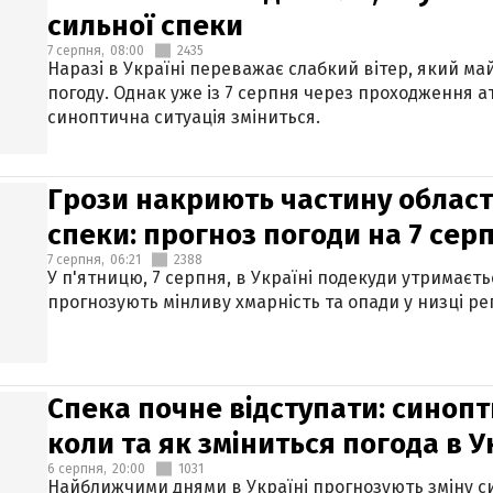
сильної спеки
7 серпня,
08:00
2435
Наразі в Україні переважає слабкий вітер, який м
погоду. Однак уже із 7 серпня через проходження 
синоптична ситуація зміниться.
Грози накриють частину областе
спеки: прогноз погоди на 7 сер
7 серпня,
06:21
2388
У п'ятницю, 7 серпня, в Україні подекуди утримаєт
прогнозують мінливу хмарність та опади у низці рег
Спека почне відступати: синопт
коли та як зміниться погода в У
6 серпня,
20:00
1031
Найближчими днями в Україні прогнозують зміну син