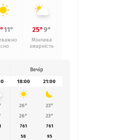
°
11°
25°
9°
еважно
Мінлива
ясно
хмарність
Вечір
00
18:00
21:00
°
26°
23°
°
26°
23°
1
761
761
58
95