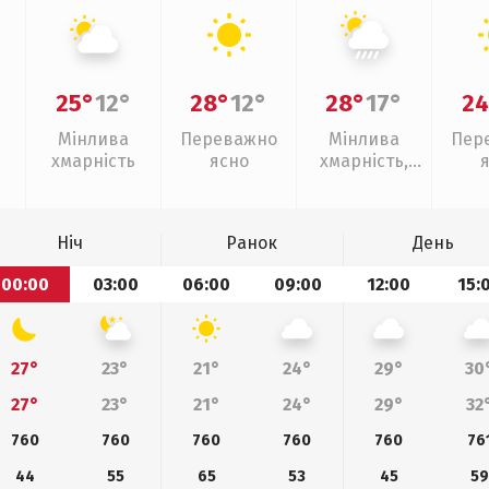
25°
12°
28°
12°
28°
17°
24
Мінлива
Переважно
Мінлива
Пер
хмарність
ясно
хмарність,
зливи
Ніч
Ранок
День
00:00
03:00
06:00
09:00
12:00
15:
27°
23°
21°
24°
29°
30
27°
23°
21°
24°
29°
32
760
760
760
760
760
76
44
55
65
53
45
59