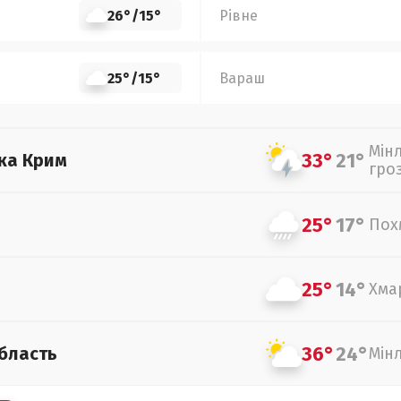
26°
/
15°
Рівне
25°
/
15°
Вараш
Мін
33°
21°
ка Крим
гро
25°
17°
Пох
25°
14°
Хма
36°
24°
бласть
Мін