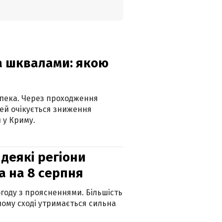
та шквалами: якою
спека. Через проходження
ей очікується зниження
 у Криму.
 деякі регіони
а на 8 серпня
огоду з проясненнями. Більшість
ному сході утримається сильна