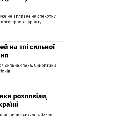
айже не впливає на спекотну
атмосферного фронту
й на тлі сильної
пня
ься сильна спека. Синоптики
іонів.
ики розповіли,
країні
оптичної ситуації. Західні