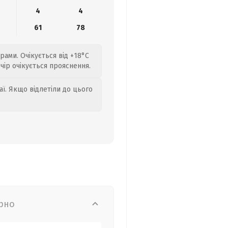
4
4
0
61
78
ами. Очікується від +18°C
ечір очікується прояснення.
аї. Якщо відлетіли до цього
рно