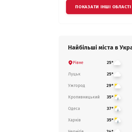
ПОКАЗАТИ ІНШІ ОБЛАСТІ
Найбільші міста в Укра
Рівне
25°
Луцьк
25°
Ужгород
29°
Кропивницький
35°
Одеса
37°
Харків
35°
Чернігів
24°