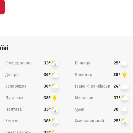
їні
Сімферополь
Вінниця
33°
25°
Дніпро
Донецьк
36°
38°
Запоріжжя
Івано-Франківськ
36°
24°
Луганськ
Миколаїв
38°
37°
Полтава
Суми
35°
30°
Херсон
Хмельницький
38°
25°
Севастополь
35°