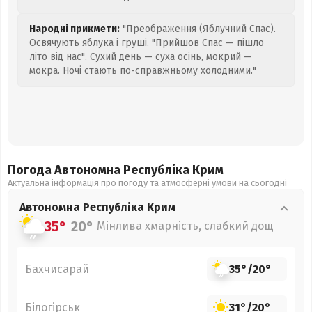
Народні прикмети:
"Преображення (Яблучний Спас).
Освячують яблука і груші. "Прийшов Спас — пішло
літо від нас". Сухий день — суха осінь, мокрий —
мокра. Ночі стають по-справжньому холодними."
Погода Автономна Республіка Крим
Актуальна інформація про погоду та атмосферні умови на сьогодні
Автономна Республіка Крим
35°
20°
Мінлива хмарність, слабкий дощ
Бахчисарай
35°
/
20°
Білогірськ
31°
/
20°