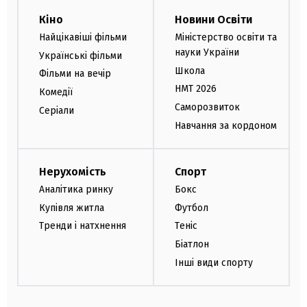
Кіно
Новини Освіти
Найцікавіші фільми
Міністерство освіти та
науки України
Українські фільми
Школа
Фільми на вечір
НМТ 2026
Комедії
Саморозвиток
Серіали
Навчання за кордоном
Нерухомість
Спорт
Аналітика ринку
Бокс
Купівля житла
Футбол
Тренди і натхнення
Теніс
Біатлон
Інші види спорту