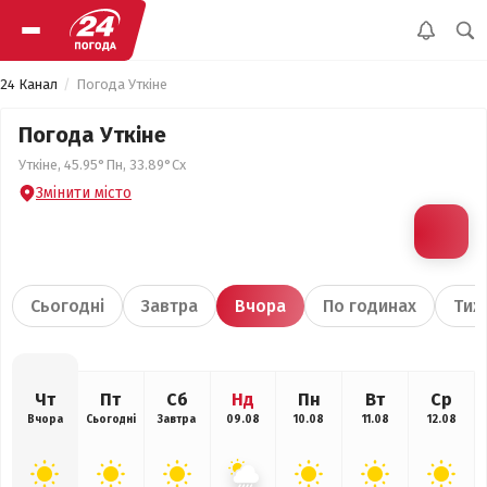
24 Канал
Погода Уткіне
Погода Уткіне
Уткіне, 45.95°Пн, 33.89°Сх
Змінити місто
Сьогодні
Завтра
Вчора
По годинах
Тиж
Чт
Пт
Сб
Нд
Пн
Вт
Ср
Вчора
Сьогодні
Завтра
09.08
10.08
11.08
12.08