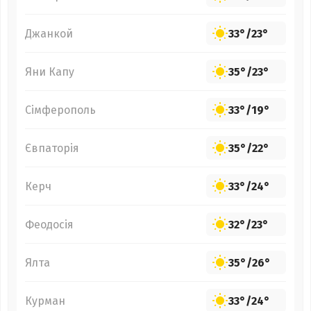
Джанкой
33°
/
23°
Яни Капу
35°
/
23°
Сімферополь
33°
/
19°
Євпаторія
35°
/
22°
Керч
33°
/
24°
Феодосія
32°
/
23°
Ялта
35°
/
26°
Курман
33°
/
24°