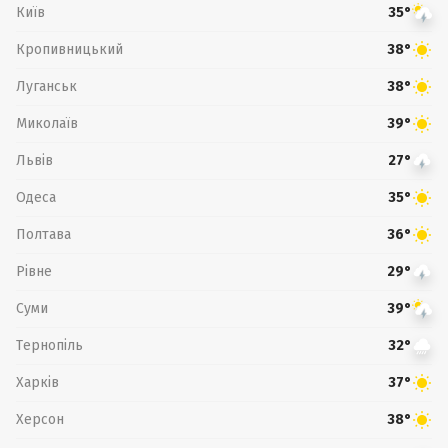
Київ
35°
Кропивницький
38°
Луганськ
38°
Миколаїв
39°
Львів
27°
Одеса
35°
Полтава
36°
Рівне
29°
Суми
39°
Тернопіль
32°
Харків
37°
Херсон
38°