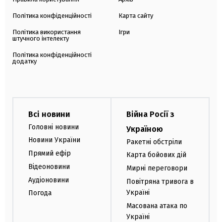
Політика конфіденційності
Карта сайту
Політика використання
Ігри
штучного інтелекту
Політика конфіденційності
додатку
Всі новини
Війна Росії з
Головні новини
Україною
Новини України
Ракетні обстріли
Прямий ефір
Карта бойових дій
Відеоновини
Мирні переговори
Аудіоновини
Повітряна тривога в
Україні
Погода
Масована атака по
Україні