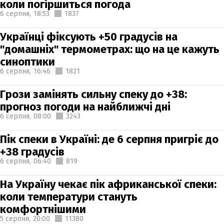
коли погіршиться погода
6 серпня,
18:53
1837
Українці фіксують +50 градусів на
"домашніх" термометрах: що на це кажуть
синоптики
6 серпня,
16:46
1821
Грози замінять сильну спеку до +38:
прогноз погоди на найближчі дні
6 серпня,
08:00
3243
Пік спеки в Україні: де 6 серпня пригріє до
+38 градусів
6 серпня,
06:40
819
На Україну чекає пік африканської спеки:
коли температури стануть
комфортнішими
5 серпня,
20:00
11380