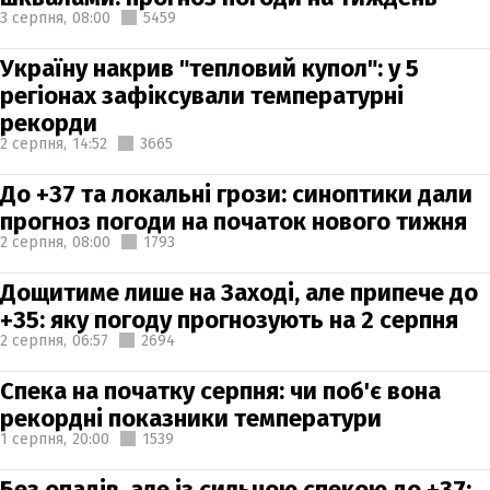
3 серпня,
08:00
5459
Україну накрив "тепловий купол": у 5
регіонах зафіксували температурні
рекорди
2 серпня,
14:52
3665
До +37 та локальні грози: синоптики дали
прогноз погоди на початок нового тижня
2 серпня,
08:00
1793
Дощитиме лише на Заході, але припече до
+35: яку погоду прогнозують на 2 серпня
2 серпня,
06:57
2694
Спека на початку серпня: чи поб'є вона
рекордні показники температури
1 серпня,
20:00
1539
Без опадів, але із сильною спекою до +37: