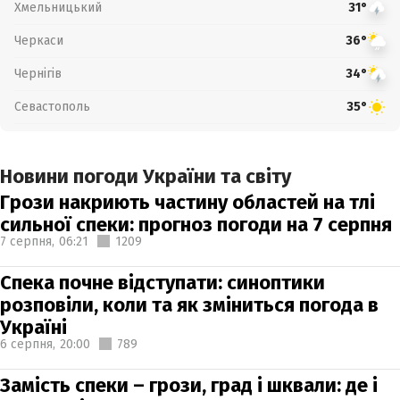
Хмельницький
31°
Черкаси
36°
Чернігів
34°
Севастополь
35°
Новини погоди України та світу
Грози накриють частину областей на тлі
сильної спеки: прогноз погоди на 7 серпня
7 серпня,
06:21
1209
Спека почне відступати: синоптики
розповіли, коли та як зміниться погода в
Україні
6 серпня,
20:00
789
Замість спеки – грози, град і шквали: де і