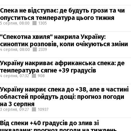
Спека не відступає: де будуть грози та чи
опуститься температура цього тижня
5 серпня,
08:00
1305
"Спекотна хвиля" накрила Україну:
синоптик розповів, коли очікуються зміни
4 серпня,
08:00
2339
Україну накриває африканська спека: де
температура сягне +39 градусів
4 серпня,
07:32
908
Україну накриє спека до +38, але в частині
областей пройдуть дощі: прогноз погоди
на 3 серпня
3 серпня,
09:27
10937
Від спеки +40 градусів до злив зі
шквалами: прогноз погоди на тиждень