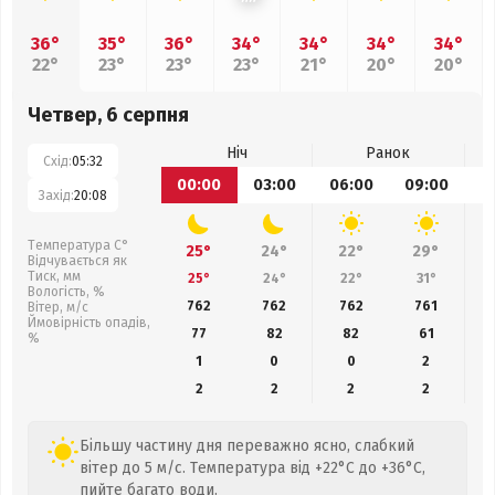
36°
35°
36°
34°
34°
34°
34°
22°
23°
23°
23°
21°
20°
20°
Четвер, 6 серпня
Ніч
Ранок
Схід:
05:32
00:00
03:00
06:00
09:00
1
Захід:
20:08
Температура С°
25°
24°
22°
29°
Відчувається як
Тиск, мм
25°
24°
22°
31°
Вологість, %
762
762
762
761
Вітер, м/с
Ймовірність опадів,
77
82
82
61
%
1
0
0
2
2
2
2
2
Більшу частину дня переважно ясно, слабкий
вітер до 5 м/с. Температура від +22°C до +36°C,
пийте багато води.