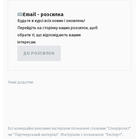
Email - розсилка
Будьте в курсі всіх новин і оновлень!
Перейдіть на сторінку наших розсилок, щоб
обрати ті, що відповідають вашим
інтересам.
ДО РОЗСИЛОК
Наші додатки:
android
apple
smart tv
samsung smart tv
Всі комерційні рекламні матеріали позначені словами "Спецпроєкт"
чи "Партнерський матеріал". Матеріали з позначкою "Експерт",