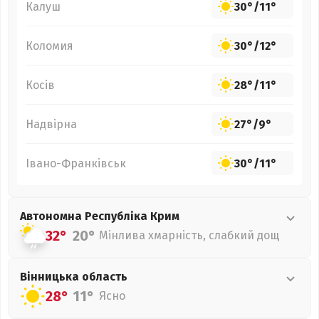
Калуш
30°
/
11°
Коломия
30°
/
12°
Косів
28°
/
11°
Надвірна
27°
/
9°
Івано-Франківськ
30°
/
11°
Автономна Республіка Крим
32°
20°
Мінлива хмарність, слабкий дощ
Вінницька
область
28°
11°
Ясно