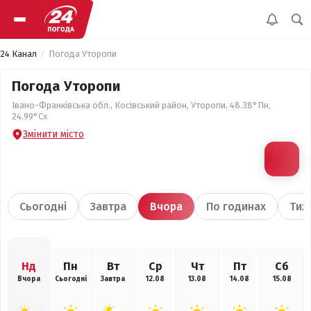
24 Канал
Погода Уторопи
Погода Уторопи
Івано-Франківська обл., Косівський район, Уторопи, 48.38°Пн,
24.99°Сх
Змінити місто
Сьогодні
Завтра
Вчора
По годинах
Тиж
Нд
Пн
Вт
Ср
Чт
Пт
Сб
Вчора
Сьогодні
Завтра
12.08
13.08
14.08
15.08