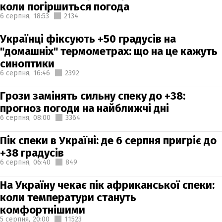
коли погіршиться погода
6 серпня,
18:53
2134
Українці фіксують +50 градусів на
"домашніх" термометрах: що на це кажуть
синоптики
6 серпня,
16:46
2392
Грози замінять сильну спеку до +38:
прогноз погоди на найближчі дні
6 серпня,
08:00
3364
Пік спеки в Україні: де 6 серпня пригріє до
+38 градусів
6 серпня,
06:40
849
На Україну чекає пік африканської спеки:
коли температури стануть
комфортнішими
5 серпня,
20:00
11523