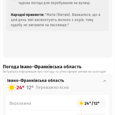
чудова погода для перебування на вулиці.
Народні прикмети:
"Матія (Матвія). Вважалося, що в
цей день змії висмоктують молоко з корів, тому
худобу не виганяли на пасовище."
Погода Івано-Франківська
область
Актуальна інформація про погоду та атмосферні умови на сьогодні
Івано-Франківська
область
24°
12°
Переважно ясно
Верховина
24°
/
12°