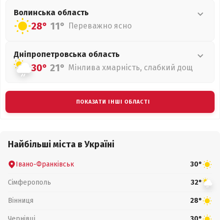
Волинська
область
28°
11°
Переважно ясно
Дніпропетровська
область
30°
21°
Мінлива хмарність, слабкий дощ
ПОКАЗАТИ ІНШІ ОБЛАСТІ
Найбільші міста в Україні
Івано-Франківськ
30°
Сімферополь
32°
Вінниця
28°
Чернівці
30°