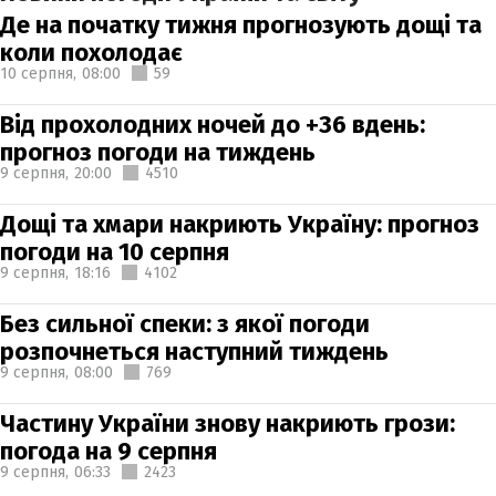
Де на початку тижня прогнозують дощі та
коли похолодає
10 серпня,
08:00
59
Від прохолодних ночей до +36 вдень:
прогноз погоди на тиждень
9 серпня,
20:00
4510
Дощі та хмари накриють Україну: прогноз
погоди на 10 серпня
9 серпня,
18:16
4102
Без сильної спеки: з якої погоди
розпочнеться наступний тиждень
9 серпня,
08:00
769
Частину України знову накриють грози:
погода на 9 серпня
9 серпня,
06:33
2423