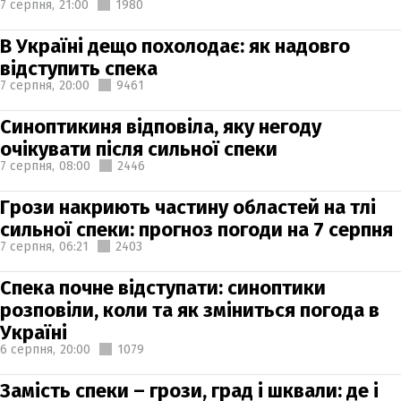
7 серпня,
21:00
1980
В Україні дещо похолодає: як надовго
відступить спека
7 серпня,
20:00
9461
Синоптикиня відповіла, яку негоду
очікувати після сильної спеки
7 серпня,
08:00
2446
Грози накриють частину областей на тлі
сильної спеки: прогноз погоди на 7 серпня
7 серпня,
06:21
2403
Спека почне відступати: синоптики
розповіли, коли та як зміниться погода в
Україні
6 серпня,
20:00
1079
Замість спеки – грози, град і шквали: де і