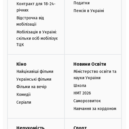
Податки
Контракт для 18-24-
річних
Пенсія в Україні
Відстрочка від
мобілізації
Мобілізація в Україні:
скільки осіб мобілізує
ТЦК
Кіно
Новини Освіти
Найцікавіші фільми
Міністерство освіти та
науки України
Українські фільми
Школа
Фільми на вечір
НМТ 2026
Комедії
Саморозвиток
Серіали
Навчання за кордоном
Нерухомість
Спорт