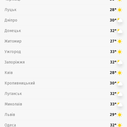
Луцьк
28°
Дніпро
30°
Донецьк
32°
Житомир
27°
Ужгород
33°
Запоріжжя
32°
Київ
28°
Кропивницький
30°
Луганськ
32°
Миколаїв
33°
Львів
29°
Одеса
32°