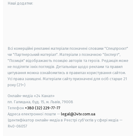
Наші додатки:
android
apple
smart tv
samsung smart tv
Всі комерційні рекламні матеріали позначені словами "Спецпроєкт"
чи "Партнерський матеріал". Матеріали з позначкою "Експерт",
"Позиція" відображають позицію авторів та героїв. Редакція може
не поділяти їхніх поглядів. Детальніше щодо реклами та правил
цитування можна ознайомитись в правилах користування сайтом.
Усі права захищені.
Матеріали сайту призначені для осіб старше
21
року (21+)
Онлайн-медіа «24 Канал»
пл. Галицька, буд. 15, м. Львів, 79008
Телефон
+380 (32) 229-77-77
Адреса електронної пошти —
legal@24tv.com.ua
Ідентифікатор онлайн-медіа в Реєстрі суб'єктів у сфері медіа —
R40-06057