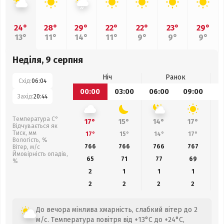
24°
28°
29°
22°
22°
23°
29°
13°
11°
14°
11°
9°
9°
9°
Неділя, 9 серпня
Ніч
Ранок
Схід:
06:04
00:00
03:00
06:00
09:00
1
Захід:
20:44
Температура С°
17°
15°
14°
17°
Відчувається як
Тиск, мм
17°
15°
14°
17°
Вологість, %
766
766
766
767
Вітер, м/с
Ймовірність опадів,
65
71
77
69
%
2
1
1
1
2
2
2
2
До вечора мінлива хмарність, слабкий вітер до 2
м/с. Температура повітря від +13°C до +24°C,