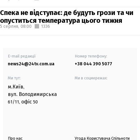
Спека не відступає: де будуть грози та чи
опуститься температура цього тижня
5 серпня,
08:00
1336
E-mail редакції
Номер телефону:
news24@24tv.com.ua
+38 044 390 5077
Ми тут:
Ми в соцмережах:
м.Київ
,
вул. Володимирська
офіс
61/11,
50
Про нас
Угода Користувача Спільноти