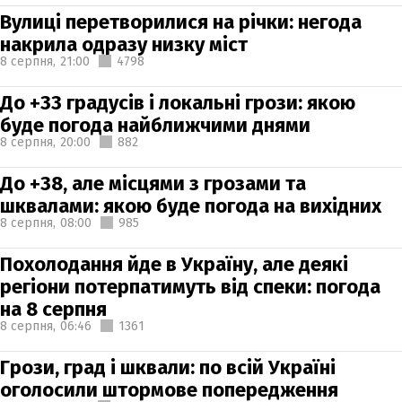
Вулиці перетворилися на річки: негода
накрила одразу низку міст
8 серпня,
21:00
4798
До +33 градусів і локальні грози: якою
буде погода найближчими днями
8 серпня,
20:00
882
До +38, але місцями з грозами та
шквалами: якою буде погода на вихідних
8 серпня,
08:00
985
Похолодання йде в Україну, але деякі
регіони потерпатимуть від спеки: погода
на 8 серпня
8 серпня,
06:46
1361
Грози, град і шквали: по всій Україні
оголосили штормове попередження