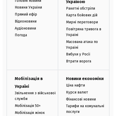
Головні новини
Україною
Новини України
Ракетні обстріли
Прямий ефір
Карта бойових дій
Відеоновини
Мирні переговори
Аудіоновини
Повітряна тривога в
Україні
Погода
Масована атака по
Україні
Вибухи у Росії
Втрати ворога
Мобілізація в
Новини економіки
Ціна нафти
Україні
Курси валют
Звільнення з військової
служби
Фінансові новини
Мобілізація 50+
Тарифи на комунальні
послуги
Мобілізація жінок