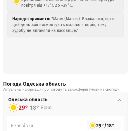
повітря від +17°C до +29°C.
Народні прикмети:
"Матія (Матвія). Вважалося, що в
цей день змії висмоктують молоко з корів, тому
худобу не виганяли на пасовище."
Погода Одеська
область
Актуальна інформація про погоду та атмосферні умови на сьогодні
Одеська
область
29°
18°
Ясно
Березівка
29°
/
18°