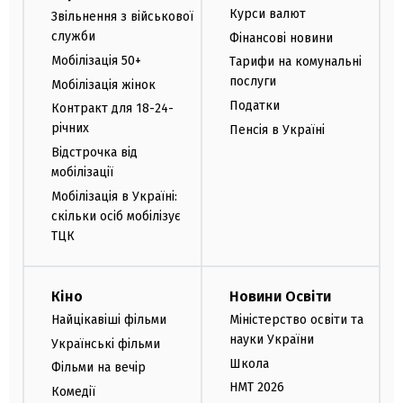
Курси валют
Звільнення з військової
служби
Фінансові новини
Мобілізація 50+
Тарифи на комунальні
послуги
Мобілізація жінок
Податки
Контракт для 18-24-
річних
Пенсія в Україні
Відстрочка від
мобілізації
Мобілізація в Україні:
скільки осіб мобілізує
ТЦК
Кіно
Новини Освіти
Найцікавіші фільми
Міністерство освіти та
науки України
Українські фільми
Школа
Фільми на вечір
НМТ 2026
Комедії