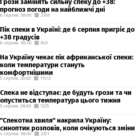
Грози замінять сильну спеку до +38:
прогноз погоди на найближчі дні
6 серпня,
08:00
3360
Пік спеки в Україні: де 6 серпня пригріє до
+38 градусів
6 серпня,
06:40
843
На Україну чекає пік африканської спеки:
коли температури стануть
комфортнішими
5 серпня,
20:00
11513
Спека не відступає: де будуть грози та чи
опуститься температура цього тижня
5 серпня,
08:00
1325
"Спекотна хвиля" накрила Україну:
синоптик розповів, коли очікуються зміни
4 серпня,
08:00
2351