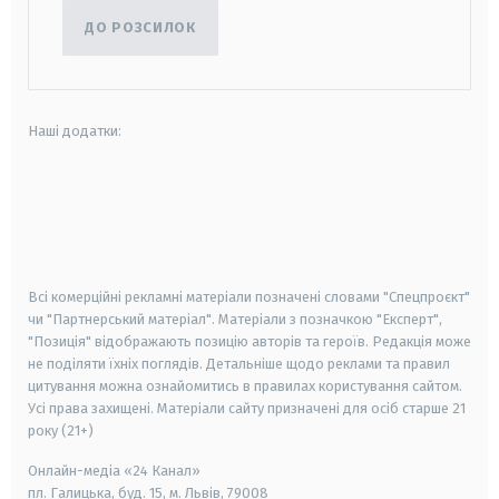
ДО РОЗСИЛОК
Наші додатки:
android
apple
smart tv
samsung smart tv
Всі комерційні рекламні матеріали позначені словами "Спецпроєкт"
чи "Партнерський матеріал". Матеріали з позначкою "Експерт",
"Позиція" відображають позицію авторів та героїв. Редакція може
не поділяти їхніх поглядів. Детальніше щодо реклами та правил
цитування можна ознайомитись в правилах користування сайтом.
Усі права захищені.
Матеріали сайту призначені для осіб старше
21
року (21+)
Онлайн-медіа «24 Канал»
пл. Галицька, буд. 15, м. Львів, 79008