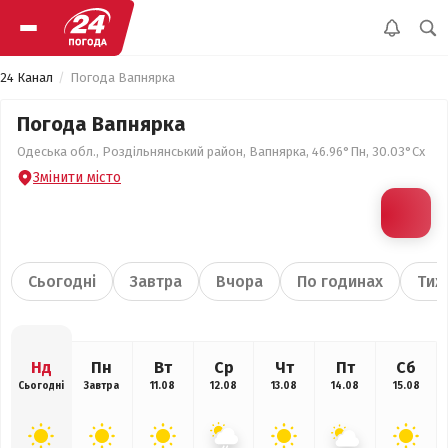
24 Канал
Погода Вапнярка
Погода Вапнярка
Одеська обл., Роздільнянський район, Вапнярка, 46.96°Пн, 30.03°Сх
Змінити місто
Сьогодні
Завтра
Вчора
По годинах
Тиж
Нд
Пн
Вт
Ср
Чт
Пт
Сб
Сьогодні
Завтра
11.08
12.08
13.08
14.08
15.08