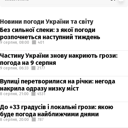
Новини погоди України та світу
Без сильної спеки: з якої погоди
розпочнеться наступний тиждень
9 серпня,
08:00
401
Частину України знову накриють грози:
погода на 9 серпня
9 серпня,
06:33
2177
Вулиці перетворилися на річки: негода
накрила одразу низку міст
8 серпня,
21:00
4531
До +33 градусів і локальні грози: якою
буде погода найближчими днями
8 серпня,
20:00
787