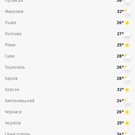
Луганськ
36°
Миколаїв
32°
Львів
26°
Полтава
27°
Рівне
25°
Суми
28°
Тернопіль
26°
Харків
28°
Херсон
32°
Хмельницький
24°
Черкаси
26°
Чернігів
25°
Севастополь
34°