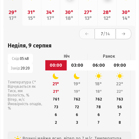
29°
31°
34°
30°
27°
28°
30°
17°
15°
17°
18°
13°
12°
14°
7
/14
Неділя, 9 серпня
Ніч
Ранок
Схід:
05:48
00:00
03:00
06:00
09:00
1
Захід:
20:20
Температура С°
21°
19°
18°
22°
Відчувається як
Тиск, мм
21°
19°
18°
22°
Вологість, %
761
762
762
763
Вітер, м/с
Ймовірність опадів,
73
72
78
56
%
6
6
6
7
2
3
7
8
Вранці майже ясно, вітер до 7 м/с. Температура