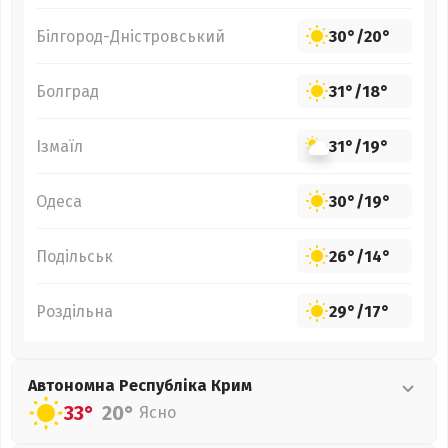
Білгород-Дністровський
30°
/
20°
Болград
31°
/
18°
Ізмаїл
31°
/
19°
Одеса
30°
/
19°
Подільськ
26°
/
14°
Роздільна
29°
/
17°
Автономна Республіка Крим
33°
20°
Ясно