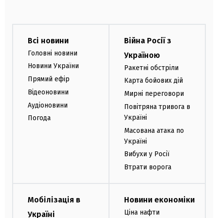
Всі новини
Війна Росії з
Головні новини
Україною
Новини України
Ракетні обстріли
Прямий ефір
Карта бойових дій
Відеоновини
Мирні переговори
Аудіоновини
Повітряна тривога в
Україні
Погода
Масована атака по
Україні
Вибухи у Росії
Втрати ворога
Мобілізація в
Новини економіки
Ціна нафти
Україні