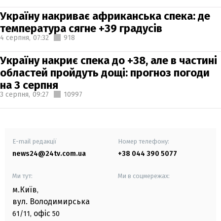
Україну накриває африканська спека: де
температура сягне +39 градусів
4 серпня,
07:32
918
Україну накриє спека до +38, але в частині
областей пройдуть дощі: прогноз погоди
на 3 серпня
3 серпня,
09:27
10997
E-mail редакції
Номер телефону:
news24@24tv.com.ua
+38 044 390 5077
Ми тут:
Ми в соцмережах:
м.Київ
,
вул. Володимирська
офіс
61/11,
50