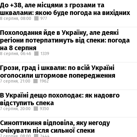
До +38, але місцями з грозами та
шквалами: якою буде погода на вихідних
8 серпня,
08:00
977
Похолодання йде в Україну, але деякі
регіони потерпатимуть від спеки: погода
на 8 серпня
8 серпня,
06:46
1339
Грози, град і шквали: по всій Україні
оголосили штормове попередження
7 серпня,
21:00
1962
В Україні дещо похолодає: як надовго
відступить спека
7 серпня,
20:00
9350
Синоптикиня відповіла, яку негоду
очікувати після сильної спеки
7 серпня,
08:00
2444