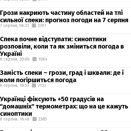
Грози накриють частину областей на тлі
сильної спеки: прогноз погоди на 7 серпня
7 серпня,
06:21
2397
Спека почне відступати: синоптики
розповіли, коли та як зміниться погода в
Україні
6 серпня,
20:00
1064
Замість спеки – грози, град і шквали: де і
коли погіршиться погода
6 серпня,
18:53
2132
Українці фіксують +50 градусів на
"домашніх" термометрах: що на це кажуть
синоптики
6 серпня,
16:46
2385