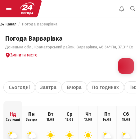
24 Канал
Погода Варварівка
Погода Варварівка
Донецька обл., Краматорський район, Варварівка, 48.64°Пн, 37.31°Сх
Змінити місто
Сьогодні
Завтра
Вчора
По годинах
Тиж
Нд
Пн
Вт
Ср
Чт
Пт
Сб
Сьогодні
Завтра
11.08
12.08
13.08
14.08
15.08