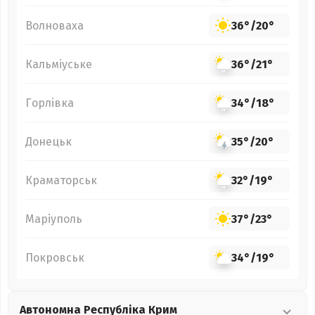
Волноваха
36°
/
20°
Кальміуське
36°
/
21°
Горлівка
34°
/
18°
Донецьк
35°
/
20°
Краматорськ
32°
/
19°
Маріуполь
37°
/
23°
Покровськ
34°
/
19°
Автономна Республіка Крим