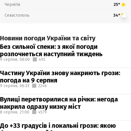
Чернігів
25°
Севастополь
34°
Новини погоди України та світу
Без сильної спеки: з якої погоди
розпочнеться наступний тиждень
9 серпня,
08:00
492
Частину України знову накриють грози:
погода на 9 серпня
9 серпня,
06:33
2246
Вулиці перетворилися на річки: негода
накрила одразу низку міст
8 серпня,
21:00
4579
До +33 градусів і локальні грози: якою