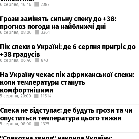
6 серпня,
16:46
2387
Грози замінять сильну спеку до +38:
прогноз погоди на найближчі дні
6 серпня,
08:00
3361
Пік спеки в Україні: де 6 серпня пригріє до
+38 градусів
6 серпня,
06:40
843
На Україну чекає пік африканської спеки:
коли температури стануть
комфортнішими
5 серпня,
20:00
11514
Спека не відступає: де будуть грози та чи
опуститься температура цього тижня
5 серпня,
08:00
1325
"Спекотна хвиля" накрила Україну: