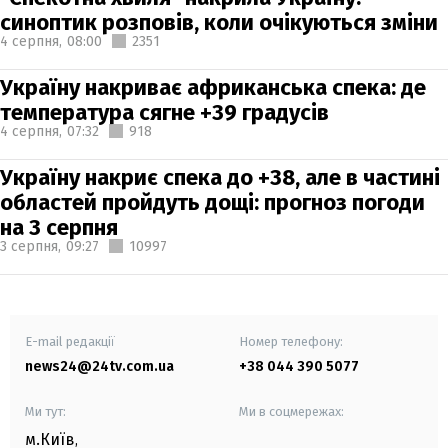
синоптик розповів, коли очікуються зміни
4 серпня,
08:00
2351
Україну накриває африканська спека: де
температура сягне +39 градусів
4 серпня,
07:32
918
Україну накриє спека до +38, але в частині
областей пройдуть дощі: прогноз погоди
на 3 серпня
3 серпня,
09:27
10997
E-mail редакції
Номер телефону:
news24@24tv.com.ua
+38 044 390 5077
Ми тут:
Ми в соцмережах:
м.Київ
,