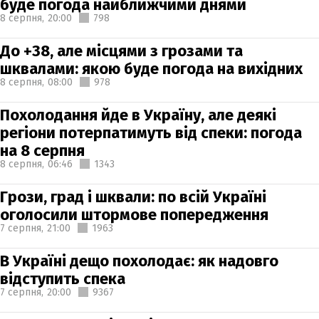
буде погода найближчими днями
8 серпня,
20:00
798
До +38, але місцями з грозами та
шквалами: якою буде погода на вихідних
8 серпня,
08:00
978
Похолодання йде в Україну, але деякі
регіони потерпатимуть від спеки: погода
на 8 серпня
8 серпня,
06:46
1343
Грози, град і шквали: по всій Україні
оголосили штормове попередження
7 серпня,
21:00
1963
В Україні дещо похолодає: як надовго
відступить спека
7 серпня,
20:00
9367