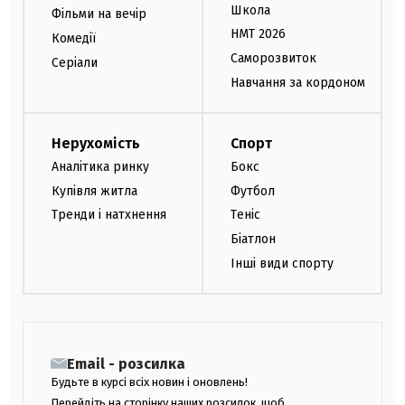
Школа
Фільми на вечір
НМТ 2026
Комедії
Саморозвиток
Серіали
Навчання за кордоном
Нерухомість
Спорт
Аналітика ринку
Бокс
Купівля житла
Футбол
Тренди і натхнення
Теніс
Біатлон
Інші види спорту
Email - розсилка
Будьте в курсі всіх новин і оновлень!
Перейдіть на сторінку наших розсилок, щоб