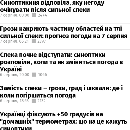
Синоптикиня відповіла, яку негоду
очікувати після сильної спеки
7 серпня,
08:00
2444
Грози накриють частину областей на тлі
сильної спеки: прогноз погоди на 7 серпня
7 серпня,
06:21
2397
Спека почне відступати: синоптики
розповіли, коли та як зміниться погода в
Україні
6 серпня,
20:00
1066
Замість спеки – грози, град і шквали: де і
коли погіршиться погода
6 серпня,
18:53
2132
Українці фіксують +50 градусів на
"домашніх" термометрах: що на це кажуть
синоптики