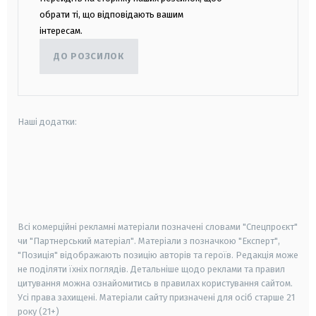
обрати ті, що відповідають вашим
інтересам.
ДО РОЗСИЛОК
Наші додатки:
android
apple
smart tv
samsung smart tv
Всі комерційні рекламні матеріали позначені словами "Спецпроєкт"
чи "Партнерський матеріал". Матеріали з позначкою "Експерт",
"Позиція" відображають позицію авторів та героїв. Редакція може
не поділяти їхніх поглядів. Детальніше щодо реклами та правил
цитування можна ознайомитись в правилах користування сайтом.
Усі права захищені.
Матеріали сайту призначені для осіб старше
21
року (21+)