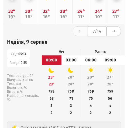
32°
30°
32°
28°
24°
24°
27°
19°
18°
16°
16°
11°
10°
11°
7
/14
Неділя, 9 серпня
Ніч
Ранок
Схід:
05:13
00:00
03:00
06:00
09:00
1
Захід:
19:55
Температура С°
23°
20°
20°
27°
Відчувається як
Тиск, мм
23°
20°
20°
28°
Вологість, %
758
758
759
759
Вітер, м/с
Ймовірність опадів,
63
71
75
56
%
3
3
4
4
2
2
2
2
Очікується від +19°C до +32°C, висока