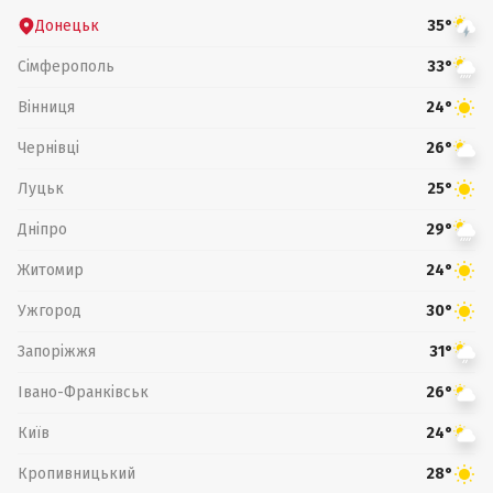
Донецьк
35°
Сімферополь
33°
Вінниця
24°
Чернівці
26°
Луцьк
25°
Дніпро
29°
Житомир
24°
Ужгород
30°
Запоріжжя
31°
Івано-Франківськ
26°
Київ
24°
Кропивницький
28°