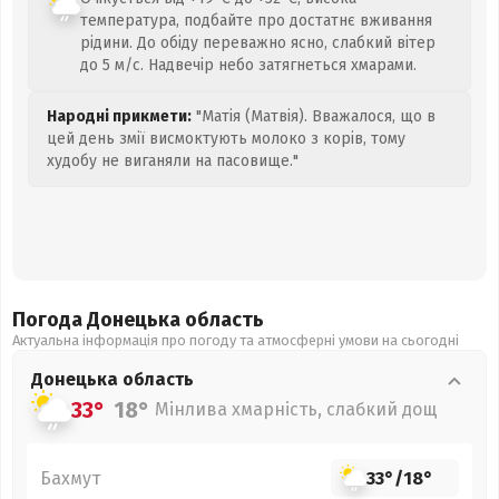
температура, подбайте про достатнє вживання
рідини. До обіду переважно ясно, слабкий вітер
до 5 м/с. Надвечір небо затягнеться хмарами.
Народні прикмети:
"Матія (Матвія). Вважалося, що в
цей день змії висмоктують молоко з корів, тому
худобу не виганяли на пасовище."
Погода Донецька
область
Актуальна інформація про погоду та атмосферні умови на сьогодні
Донецька
область
33°
18°
Мінлива хмарність, слабкий дощ
Бахмут
33°
/
18°