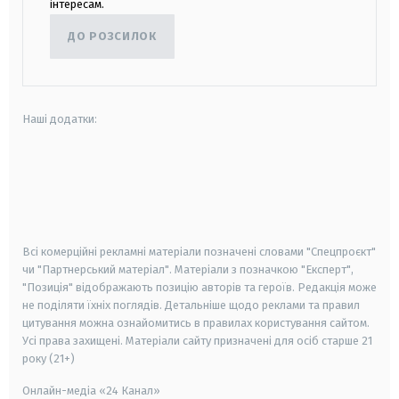
інтересам.
ДО РОЗСИЛОК
Наші додатки:
android
apple
smart tv
samsung smart tv
Всі комерційні рекламні матеріали позначені словами "Спецпроєкт"
чи "Партнерський матеріал". Матеріали з позначкою "Експерт",
"Позиція" відображають позицію авторів та героїв. Редакція може
не поділяти їхніх поглядів. Детальніше щодо реклами та правил
цитування можна ознайомитись в правилах користування сайтом.
Усі права захищені.
Матеріали сайту призначені для осіб старше
21
року (21+)
Онлайн-медіа «24 Канал»