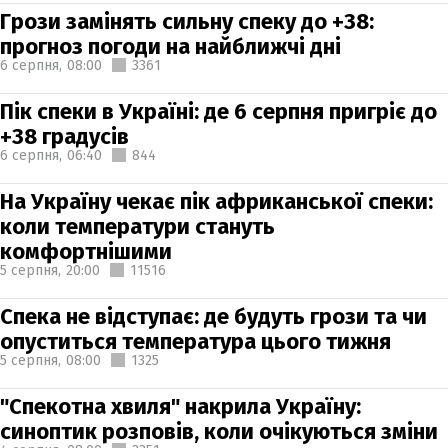
Грози замінять сильну спеку до +38:
прогноз погоди на найближчі дні
6 серпня,
08:00
3361
Пік спеки в Україні: де 6 серпня пригріє до
+38 градусів
6 серпня,
06:40
844
На Україну чекає пік африканської спеки:
коли температури стануть
комфортнішими
5 серпня,
20:00
11516
Спека не відступає: де будуть грози та чи
опуститься температура цього тижня
5 серпня,
08:00
1325
"Спекотна хвиля" накрила Україну:
синоптик розповів, коли очікуються зміни