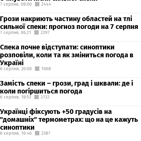
7 серпня,
08:00
2444
Грози накриють частину областей на тлі
сильної спеки: прогноз погоди на 7 серпня
7 серпня,
06:21
2397
Спека почне відступати: синоптики
розповіли, коли та як зміниться погода в
Україні
6 серпня,
20:00
1068
Замість спеки – грози, град і шквали: де і
коли погіршиться погода
6 серпня,
18:53
2132
Українці фіксують +50 градусів на
"домашніх" термометрах: що на це кажуть
синоптики
6 серпня,
16:46
2387