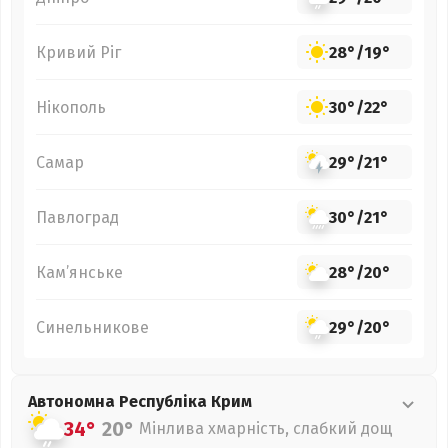
Кривий Ріг
28°
/
19°
Нікополь
30°
/
22°
Самар
29°
/
21°
Павлоград
30°
/
21°
Кам’янське
28°
/
20°
Синельникове
29°
/
20°
Автономна Республіка Крим
34°
20°
Мінлива хмарність, слабкий дощ