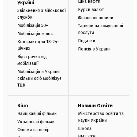
Ціна нафти
Україні
Курси валют
Звільнення з військової
служби
Фінансові новини
Мобілізація 50+
Тарифи на комунальні
послуги
Мобілізація жінок
Податки
Контракт для 18-24-
річних
Пенсія в Україні
Відстрочка від
мобілізації
Мобілізація в Україні:
скільки осіб мобілізує
ТЦК
Кіно
Новини Освіти
Найцікавіші фільми
Міністерство освіти та
науки України
Українські фільми
Школа
Фільми на вечір
НМТ 2026