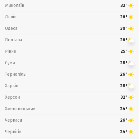
Миколаїв
32°
Львів
26°
Одеса
30°
Полтава
26°
Рівне
25°
Суми
28°
Тернопіль
26°
Харків
28°
Херсон
32°
Хмельницький
24°
Черкаси
26°
Чернігів
24°