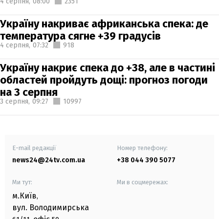
4 серпня,
08:00
2351
Україну накриває африканська спека: де
температура сягне +39 градусів
4 серпня,
07:32
918
Україну накриє спека до +38, але в частині
областей пройдуть дощі: прогноз погоди
на 3 серпня
3 серпня,
09:27
10997
E-mail редакції
Номер телефону:
news24@24tv.com.ua
+38 044 390 5077
Ми тут:
Ми в соцмережах:
м.Київ
,
вул. Володимирська