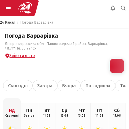
24 Канал
Погода Варварівка
Погода Варварівка
Дніпропетровська обл., Павлоградський район, Варварівка,
48.71°Пн, 35.99°Сх
Змінити місто
Сьогодні
Завтра
Вчора
По годинах
Тиж
Нд
Пн
Вт
Ср
Чт
Пт
Сб
Сьогодні
Завтра
11.08
12.08
13.08
14.08
15.08