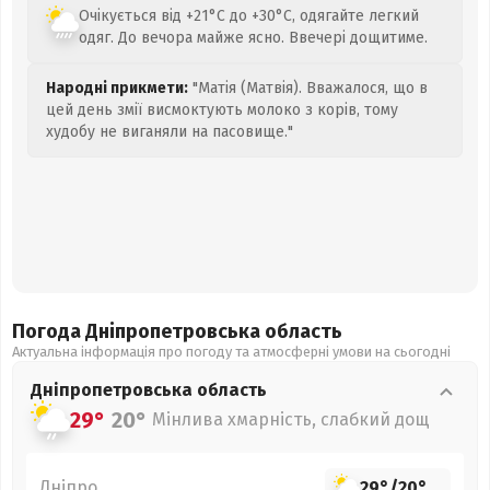
Очікується від +21°C до +30°C, одягайте легкий
одяг. До вечора майже ясно. Ввечері дощитиме.
Народні прикмети:
"Матія (Матвія). Вважалося, що в
цей день змії висмоктують молоко з корів, тому
худобу не виганяли на пасовище."
Погода Дніпропетровська
область
Актуальна інформація про погоду та атмосферні умови на сьогодні
Дніпропетровська
область
29°
20°
Мінлива хмарність, слабкий дощ
Дніпро
29°
/
20°