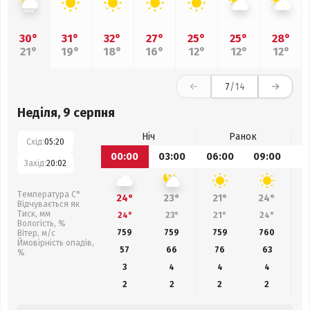
30°
31°
32°
27°
25°
25°
28°
21°
19°
18°
16°
12°
12°
12°
7
/14
Неділя, 9 серпня
Ніч
Ранок
Схід:
05:20
00:00
03:00
06:00
09:00
1
Захід:
20:02
Температура С°
24°
23°
21°
24°
Відчувається як
Тиск, мм
24°
23°
21°
24°
Вологість, %
759
759
759
760
Вітер, м/с
Ймовірність опадів,
57
66
76
63
%
3
4
4
4
2
2
2
2