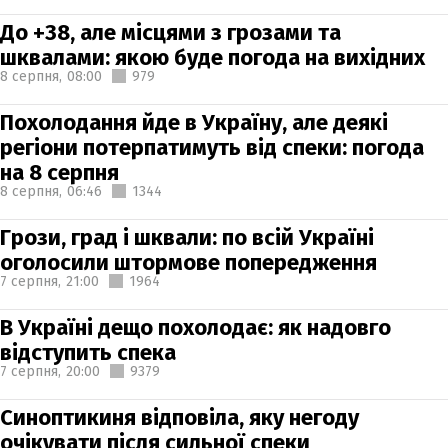
До +38, але місцями з грозами та
шквалами: якою буде погода на вихідних
8 серпня,
08:00
979
Похолодання йде в Україну, але деякі
регіони потерпатимуть від спеки: погода
на 8 серпня
8 серпня,
06:46
1344
Грози, град і шквали: по всій Україні
оголосили штормове попередження
7 серпня,
21:00
1964
В Україні дещо похолодає: як надовго
відступить спека
7 серпня,
20:00
9379
Синоптикиня відповіла, яку негоду
очікувати після сильної спеки