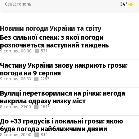
Севастополь
34°
Новини погоди України та світу
Без сильної спеки: з якої погоди
розпочнеться наступний тиждень
9 серпня,
08:00
531
Частину України знову накриють грози:
погода на 9 серпня
9 серпня,
06:33
2287
Вулиці перетворилися на річки: негода
накрила одразу низку міст
8 серпня,
21:00
4613
До +33 градусів і локальні грози: якою
буде погода найближчими днями
8 серпня,
20:00
814