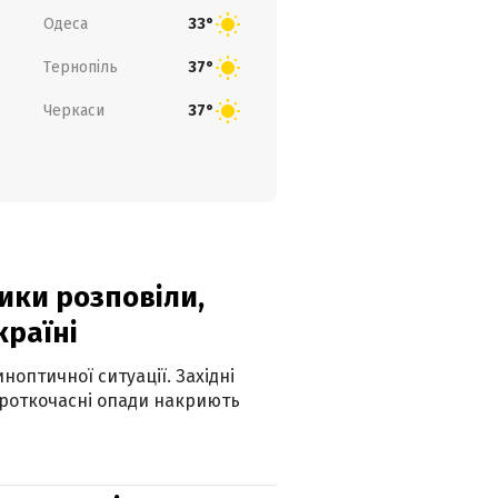
Одеса
33°
Тернопіль
37°
Черкаси
37°
ики розповіли,
країні
оптичної ситуації. Західні
ороткочасні опади накриють