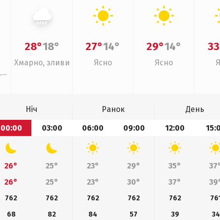
28°
18°
27°
14°
29°
14°
33
Хмарно, зливи
Ясно
Ясно
,
Ніч
Ранок
День
00:00
03:00
06:00
09:00
12:00
15:
26°
25°
23°
29°
35°
37
26°
25°
23°
30°
37°
39
762
762
762
762
762
76
68
82
84
57
39
34