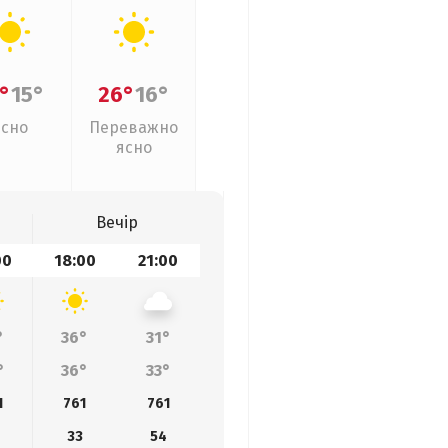
°
15°
26°
16°
Ясно
Переважно
ясно
Вечір
00
18:00
21:00
°
36°
31°
°
36°
33°
1
761
761
33
54