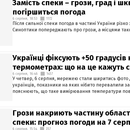
Замість спеки – грози, град і шк
погіршиться погода
6 серпня,
18:53
1172
Після сильної спеки погода в частині України різко
Синоптики попереджають про грози, а місцями тако
Українці фіксують +50 градусів
термометрах: що на це кажуть 
6 серпня,
16:46
1457
У четвер, 6 серпня, мережею стали ширитись фото
українців, показники на яких нібито перевалили за
пояснюють, що таке вимірювання температури пов
Грози накриють частину областе
спеки: прогноз погоди на 7 сер
6 серпня,
15:54
357