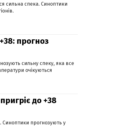
ься сильна спека. Синоптики
іонів.
+38: прогноз
гнозують сильну спеку, яка все
мператури очікуються
 пригріє до +38
ю. Синоптики прогнозують у