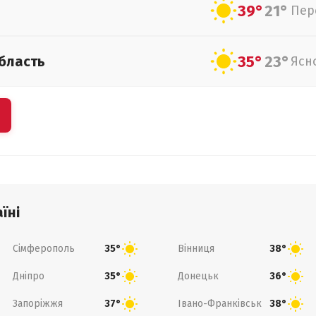
39°
21°
Пер
35°
23°
бласть
Ясн
їні
Сімферополь
Вінниця
35°
38°
Дніпро
Донецьк
35°
36°
Запоріжжя
Івано-Франківськ
37°
38°