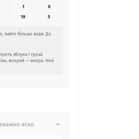
1
0
19
5
о, пийте більше води. До
ують яблука і груші.
сінь, мокрий — мокра. Ночі
еважно ясно