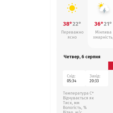
38°
22°
36°
21°
Переважно
Мінлива
ясно
хмарність
грози
Четвер, 6 серпня
Схід:
Захід:
05:34
20:33
Температура С°
Відчувається як
Тиск, мм
Вологість, %
Вітер, м/с