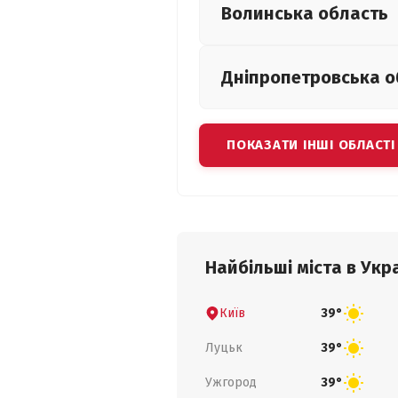
Волинська
область
Дніпропетровська
о
ПОКАЗАТИ ІНШІ ОБЛАСТІ
Найбільші міста в Укра
Київ
39°
Луцьк
39°
Ужгород
39°