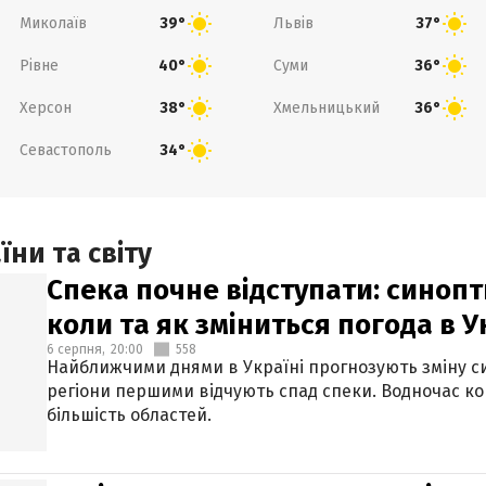
Миколаїв
Львів
39°
37°
Рівне
Суми
40°
36°
Херсон
Хмельницький
38°
36°
Севастополь
34°
ни та світу
Спека почне відступати: синопт
коли та як зміниться погода в У
6 серпня,
20:00
558
Найближчими днями в Україні прогнозують зміну син
регіони першими відчують спад спеки. Водночас к
більшість областей.