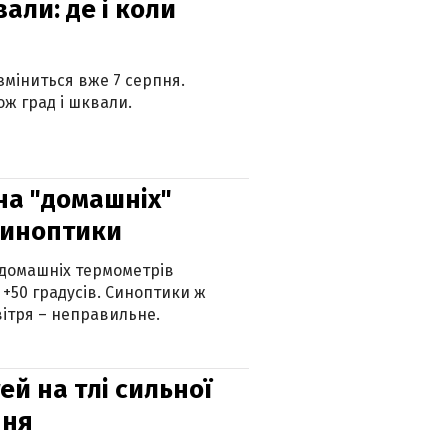
вали: де і коли
 зміниться вже 7 серпня.
ж град і шквали.
 на "домашніх"
синоптики
 домашніх термометрів
 +50 градусів. Синоптики ж
ітря – неправильне.
й на тлі сильної
пня