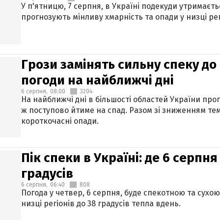
У п'ятницю, 7 серпня, в Україні подекуди утримаєт
прогнозують мінливу хмарність та опади у низці рег
Грози замінять сильну спеку до 
погоди на найближчі дні
6 серпня,
08:00
3204
На найближчі дні в більшості областей України про
ж поступово йтиме на спад. Разом зі зниженням те
короткочасні опади.
Пік спеки в Україні: де 6 серпня
градусів
6 серпня,
06:40
808
Погода у четвер, 6 серпня, буде спекотною та сухо
низці регіонів до 38 градусів тепла вдень.