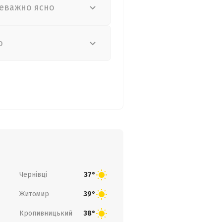
еважно ясно
о
Чернівці
37°
Житомир
39°
Кропивницький
38°