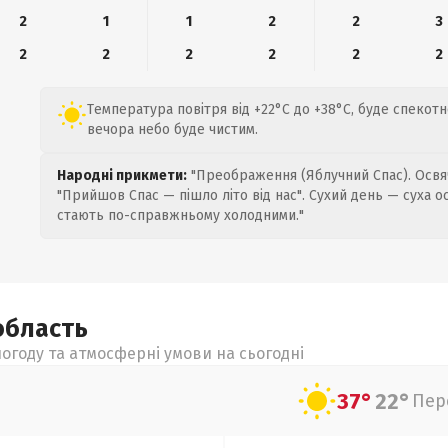
2
1
1
2
2
3
2
2
2
2
2
2
Температура повітря від +22°C до +38°C, буде спекотн
вечора небо буде чистим.
Народні прикмети:
"Преображення (Яблучний Спас). Освяч
"Прийшов Спас — пішло літо від нас". Сухий день — суха о
стають по-справжньому холодними."
область
огоду та атмосферні умови на сьогодні
37°
22°
Пер