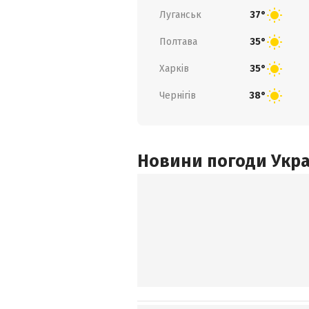
Луганськ
37°
Полтава
35°
Харків
35°
Чернігів
38°
Новини погоди Украї