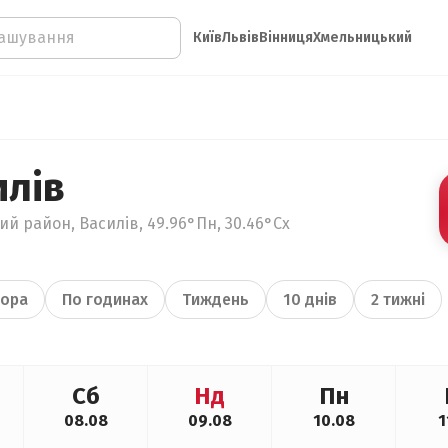
Київ
Львів
Вінниця
Хмельницький
илів
ий район, Василів, 49.96°Пн, 30.46°Сх
ора
По годинах
Тиждень
10 днів
2 тижні
Сб
Нд
Пн
08.08
09.08
10.08
1