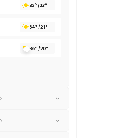
32°
/
23°
34°
/
21°
36°
/
20°
о
о