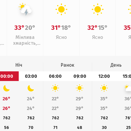
33°
20°
31°
18°
32°
15°
35
Мінлива
Ясно
Ясно
,
хмарність,
ощ
грози
Ніч
Ранок
День
00:00
03:00
06:00
09:00
12:00
15:
26°
24°
22°
29°
35°
36
26°
24°
22°
29°
35°
36
762
762
762
762
762
76
56
70
71
48
30
25