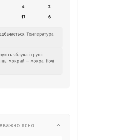
4
2
17
6
редбачається. Температура
ують яблука і груші.
сінь, мокрий — мокра. Ночі
еважно ясно