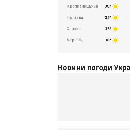
Кропивницький
38°
Полтава
35°
Харків
35°
Чернігів
38°
Новини погоди Украї