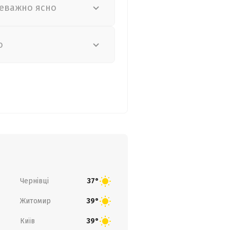
еважно ясно
о
Чернівці
37°
Житомир
39°
Київ
39°