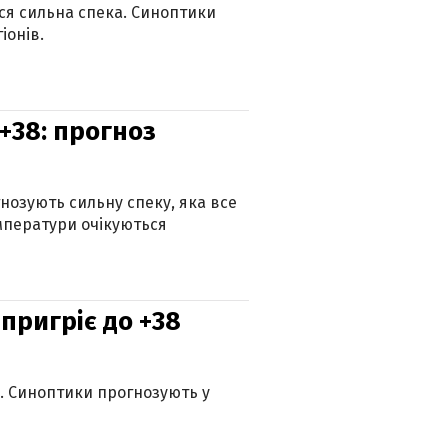
ься сильна спека. Синоптики
іонів.
+38: прогноз
гнозують сильну спеку, яка все
мператури очікуються
 пригріє до +38
ю. Синоптики прогнозують у