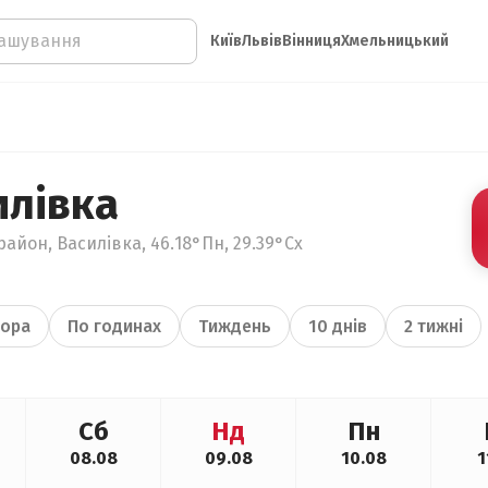
Київ
Львів
Вінниця
Хмельницький
илівка
айон, Василівка, 46.18°Пн, 29.39°Сх
ора
По годинах
Тиждень
10 днів
2 тижні
Сб
Нд
Пн
08.08
09.08
10.08
1