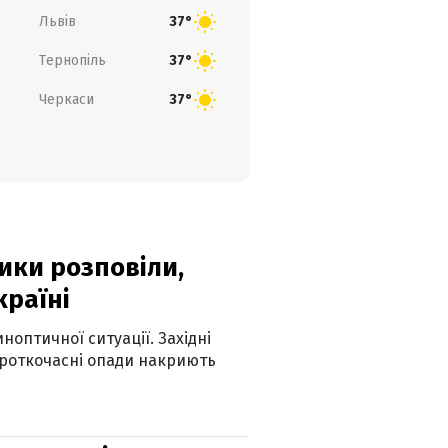
Львів
37°
Тернопіль
37°
Черкаси
37°
ики розповіли,
країні
оптичної ситуації. Західні
ороткочасні опади накриють