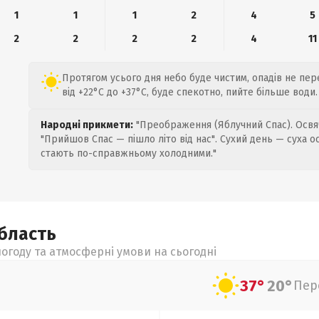
1
1
1
2
4
5
2
2
2
2
4
11
Протягом усього дня небо буде чистим, опадів не пе
від +22°C до +37°C, буде спекотно, пийте більше води.
Народні прикмети:
"Преображення (Яблучний Спас). Освяч
"Прийшов Спас — пішло літо від нас". Сухий день — суха о
стають по-справжньому холодними."
бласть
огоду та атмосферні умови на сьогодні
37°
20°
Пер