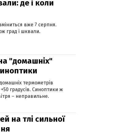
вали: де і коли
 зміниться вже 7 серпня.
ж град і шквали.
 на "домашніх"
синоптики
 домашніх термометрів
 +50 градусів. Синоптики ж
ітря – неправильне.
й на тлі сильної
пня