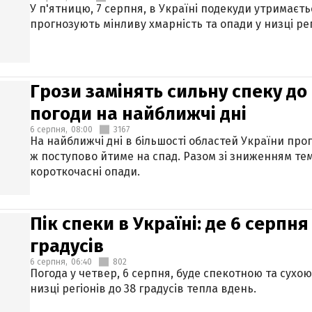
У п'ятницю, 7 серпня, в Україні подекуди утримаєт
прогнозують мінливу хмарність та опади у низці рег
Грози замінять сильну спеку до 
погоди на найближчі дні
6 серпня,
08:00
3167
На найближчі дні в більшості областей України про
ж поступово йтиме на спад. Разом зі зниженням те
короткочасні опади.
Пік спеки в Україні: де 6 серпня
градусів
6 серпня,
06:40
802
Погода у четвер, 6 серпня, буде спекотною та сухо
низці регіонів до 38 градусів тепла вдень.