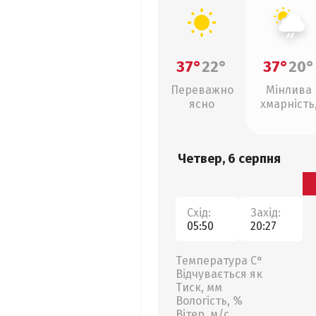
37°
22°
37°
20°
Переважно
Мінлива
ясно
хмарність
слабкий д
Четвер, 6 серпня
Схід:
Захід:
05:50
20:27
Температура С°
Відчувається як
Тиск, мм
Вологість, %
Вітер, м/с