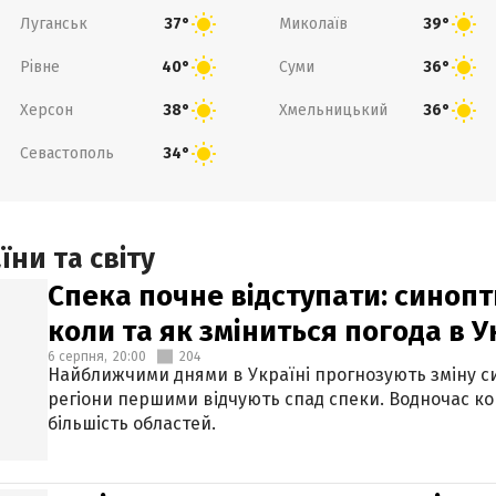
Луганськ
Миколаїв
37°
39°
Рівне
Суми
40°
36°
Херсон
Хмельницький
38°
36°
Севастополь
34°
ни та світу
Спека почне відступати: синопт
коли та як зміниться погода в У
6 серпня,
20:00
204
Найближчими днями в Україні прогнозують зміну син
регіони першими відчують спад спеки. Водночас к
більшість областей.