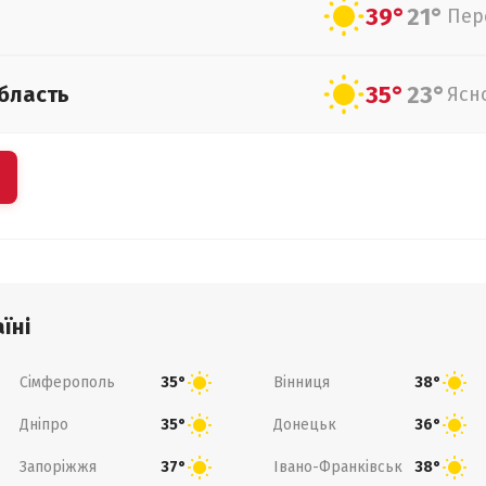
39°
21°
Пер
35°
23°
бласть
Ясн
їні
Сімферополь
Вінниця
35°
38°
Дніпро
Донецьк
35°
36°
Запоріжжя
Івано-Франківськ
37°
38°