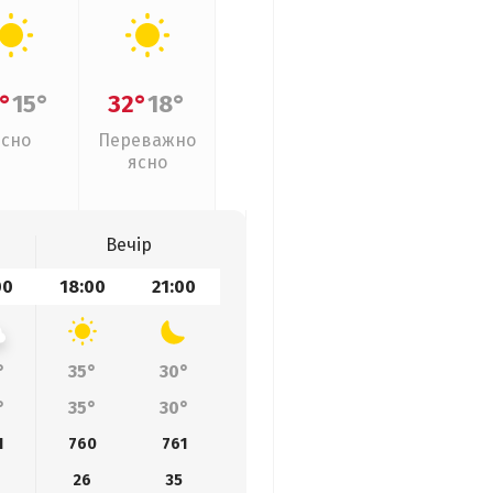
°
15°
32°
18°
Ясно
Переважно
ясно
Вечір
00
18:00
21:00
°
35°
30°
°
35°
30°
1
760
761
26
35