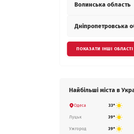
Волинська
область
Дніпропетровська
о
ПОКАЗАТИ ІНШІ ОБЛАСТІ
Найбільші міста в Укра
Одеса
33°
Луцьк
39°
Ужгород
39°