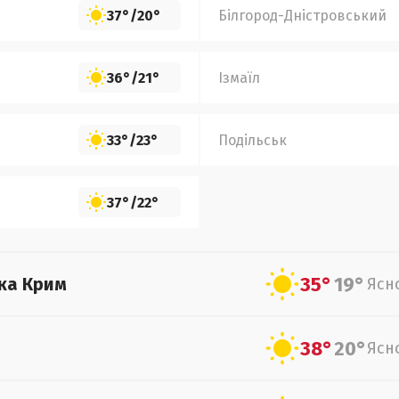
37°
/
20°
Білгород-Дністровський
36°
/
21°
Ізмаїл
33°
/
23°
Подільськ
37°
/
22°
35°
19°
ка Крим
Ясн
38°
20°
Ясн