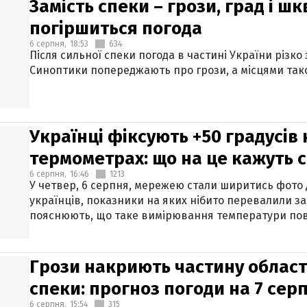
Замість спеки – грози, град і шк
погіршиться погода
6 серпня,
18:53
634
Після сильної спеки погода в частині України різко
Синоптики попереджають про грози, а місцями тако
Українці фіксують +50 градусів
термометрах: що на це кажуть 
6 серпня,
16:46
1213
У четвер, 6 серпня, мережею стали ширитись фото
українців, показники на яких нібито перевалили за
пояснюють, що таке вимірювання температури пов
Грози накриють частину областе
спеки: прогноз погоди на 7 сер
6 серпня,
15:54
315