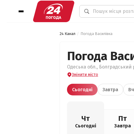
24 Канал
Погода Василівка
Погода Вас
Одеська обл., Болградський р
Змінити місто
Сьогодні
Завтра
Вч
Чт
Пт
Сьогодні
Завтра