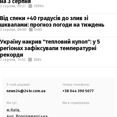
на 3 серпня
3 серпня,
09:27
10994
Від спеки +40 градусів до злив зі
шквалами: прогноз погоди на тиждень
3 серпня,
08:00
5465
Україну накрив "тепловий купол": у 5
регіонах зафіксували температурні
рекорди
2 серпня,
14:52
3684
E-mail редакції
Номер телефону:
news24@24tv.com.ua
+38 044 390 5077
Ми тут:
Ми в соцмережах:
м.Київ
,
вул. Володимирська