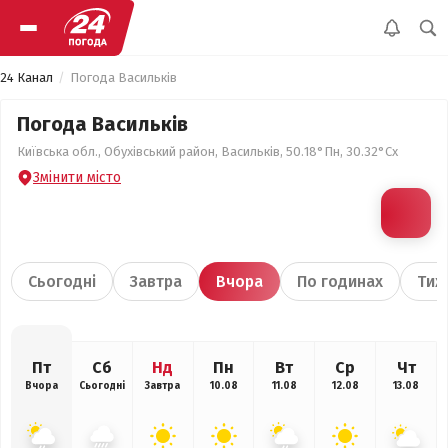
24 Канал
Погода Васильків
Погода Васильків
Київська обл., Обухівський район, Васильків, 50.18°Пн, 30.32°Сх
Змінити місто
Сьогодні
Завтра
Вчора
По годинах
Тиж
Пт
Сб
Нд
Пн
Вт
Ср
Чт
Вчора
Сьогодні
Завтра
10.08
11.08
12.08
13.08