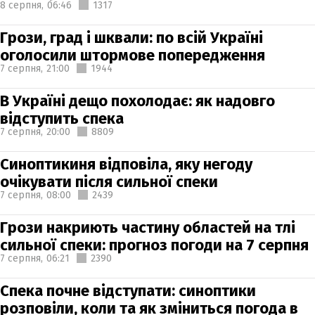
8 серпня,
06:46
1317
Грози, град і шквали: по всій Україні
оголосили штормове попередження
7 серпня,
21:00
1944
В Україні дещо похолодає: як надовго
відступить спека
7 серпня,
20:00
8809
Синоптикиня відповіла, яку негоду
очікувати після сильної спеки
7 серпня,
08:00
2439
Грози накриють частину областей на тлі
сильної спеки: прогноз погоди на 7 серпня
7 серпня,
06:21
2390
Спека почне відступати: синоптики
розповіли, коли та як зміниться погода в