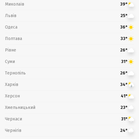
Миколаїв
39°
Львів
25°
Одеса
36°
Полтава
33°
Рівне
26°
Суми
31°
Тернопіль
26°
Харків
34°
Херсон
41°
Хмельницький
23°
Черкаси
31°
Чернігів
24°