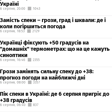
Україні
6 серпня,
20:00
1043
Замість спеки – грози, град і шквали: де і
коли погіршиться погода
6 серпня,
18:53
2129
Українці фіксують +50 градусів на
"домашніх" термометрах: що на це кажуть
синоптики
6 серпня,
16:46
2355
Грози замінять сильну спеку до +38:
прогноз погоди на найближчі дні
6 серпня,
08:00
3357
Пік спеки в Україні: де 6 серпня пригріє до
+38 градусів
6 серпня,
06:40
837