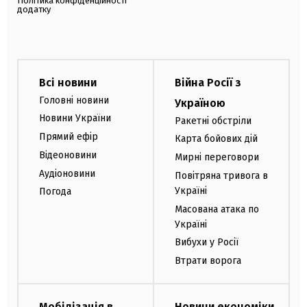
Політика конфіденційності
додатку
Всі новини
Війна Росії з
Головні новини
Україною
Новини України
Ракетні обстріли
Прямий ефір
Карта бойових дій
Відеоновини
Мирні переговори
Аудіоновини
Повітряна тривога в
Україні
Погода
Масована атака по
Україні
Вибухи у Росії
Втрати ворога
Мобілізація в
Новини економіки