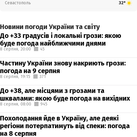
Севастополь
32°
Новини погоди України та світу
До +33 градусів і локальні грози: якою
буде погода найближчими днями
8 серпня,
20:00
45
Частину України знову накриють грози:
погода на 9 серпня
8 серпня,
19:15
371
До +38, але місцями з грозами та
шквалами: якою буде погода на вихідних
8 серпня,
08:00
945
Похолодання йде в Україну, але деякі
регіони потерпатимуть від спеки: погода
на 8 серпня