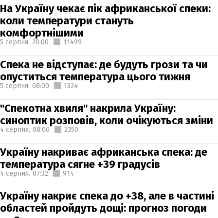
На Україну чекає пік африканської спеки:
коли температури стануть
комфортнішими
5 серпня,
20:00
11499
Спека не відступає: де будуть грози та чи
опуститься температура цього тижня
5 серпня,
08:00
1324
"Спекотна хвиля" накрила Україну:
синоптик розповів, коли очікуються зміни
4 серпня,
08:00
2350
Україну накриває африканська спека: де
температура сягне +39 градусів
4 серпня,
07:32
914
Україну накриє спека до +38, але в частині
областей пройдуть дощі: прогноз погоди