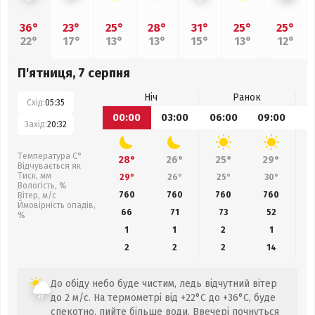
36°
23°
25°
28°
31°
25°
25°
22°
17°
13°
13°
15°
13°
12°
П'ятниця, 7 серпня
Ніч
Ранок
Схід:
05:35
00:00
03:00
06:00
09:00
1
Захід:
20:32
Температура С°
28°
26°
25°
29°
Відчувається як
Тиск, мм
29°
26°
25°
30°
Вологість, %
760
760
760
760
Вітер, м/с
Ймовірність опадів,
66
71
73
52
%
1
1
2
1
2
2
2
14
До обіду небо буде чистим, ледь відчутний вітер
до 2 м/с. На термометрі від +22°C до +36°C, буде
спекотно, пийте більше води. Ввечері почнуться