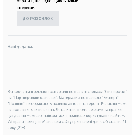
обрати ті, що відповідають вашим
інтересам.
ДО РОЗСИЛОК
Наші додатки:
android
apple
smart tv
samsung smart tv
Всі комерційні рекламні матеріали позначені словами "Спецпроєкт"
чи "Партнерський матеріал". Матеріали з позначкою "Експерт",
"Позиція" відображають позицію авторів та героїв. Редакція може
не поділяти їхніх поглядів. Детальніше щодо реклами та правил
цитування можна ознайомитись в правилах користування сайтом.
Усі права захищені.
Матеріали сайту призначені для осіб старше
21
року (21+)