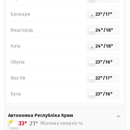
Бровари
23°
/
17°
Вишгород
24°
/
18°
Київ
24°
/
18°
Обухів
23°
/
16°
Фастів
22°
/
17°
Буча
23°
/
16°
Автономна Республіка Крим
33°
21°
Мінлива хмарність