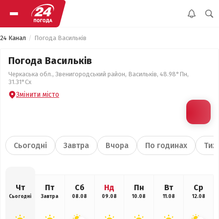
24 Канал
Погода Васильків
Погода Васильків
Черкаська обл., Звенигородський район, Васильків, 48.98°Пн,
31.31°Сх
Змінити місто
Сьогодні
Завтра
Вчора
По годинах
Тиж
Чт
Пт
Сб
Нд
Пн
Вт
Ср
Сьогодні
Завтра
08.08
09.08
10.08
11.08
12.08