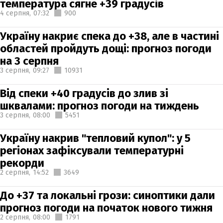
температура сягне +39 градусів
4 серпня,
07:32
900
Україну накриє спека до +38, але в частині
областей пройдуть дощі: прогноз погоди
на 3 серпня
3 серпня,
09:27
10931
Від спеки +40 градусів до злив зі
шквалами: прогноз погоди на тиждень
3 серпня,
08:00
5451
Україну накрив "тепловий купол": у 5
регіонах зафіксували температурні
рекорди
2 серпня,
14:52
3649
До +37 та локальні грози: синоптики дали
прогноз погоди на початок нового тижня
2 серпня,
08:00
1791