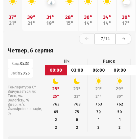
37°
39°
31°
28°
30°
34°
30°
21°
21°
19°
15°
14°
14°
17°
7
/14
Четвер, 6 серпня
Ніч
Ранок
Схід:
05:33
00:00
03:00
06:00
09:00
1
Захід:
20:26
Температура С°
25°
23°
21°
29°
Відчувається як
Тиск, мм
25°
23°
21°
30°
Вологість, %
763
763
763
762
Вітер, м/с
Ймовірність опадів,
65
75
79
50
%
2
0
1
1
2
2
2
2