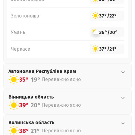
Золотоноша
37°
/
22°
Умань
36°
/
20°
Черкаси
37°
/
21°
Автономна Республіка Крим
35°
19°
Переважно ясно
Вінницька
область
39°
20°
Переважно ясно
Волинська
область
38°
21°
Переважно ясно