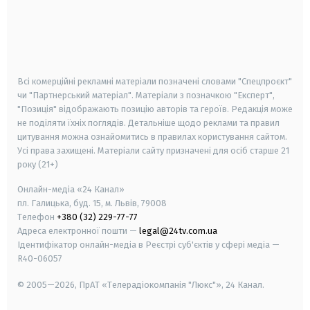
android
apple
smart tv
samsung smart tv
Всі комерційні рекламні матеріали позначені словами "Спецпроєкт"
чи "Партнерський матеріал". Матеріали з позначкою "Експерт",
"Позиція" відображають позицію авторів та героїв. Редакція може
не поділяти їхніх поглядів. Детальніше щодо реклами та правил
цитування можна ознайомитись в правилах користування сайтом.
Усі права захищені.
Матеріали сайту призначені для осіб старше
21
року (21+)
Онлайн-медіа «24 Канал»
пл. Галицька, буд. 15, м. Львів, 79008
Телефон
+380 (32) 229-77-77
Адреса електронної пошти —
legal@24tv.com.ua
Ідентифікатор онлайн-медіа в Реєстрі суб'єктів у сфері медіа —
R40-06057
© 2005—2026,
ПрАТ «Телерадіокомпанія "Люкс"», 24 Канал.