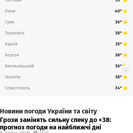
Полтава
35°
Рівне
40°
Суми
36°
Тернопіль
38°
Харків
35°
Херсон
38°
Хмельницький
36°
Чернігів
38°
Севастополь
34°
Новини погоди України та світу
Грози замінять сильну спеку до +38:
прогноз погоди на найближчі дні
6 серпня,
08:00
2740