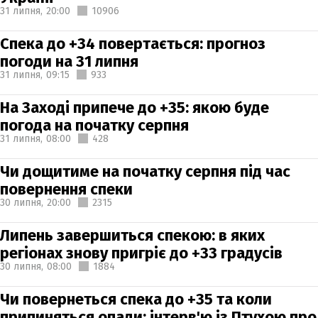
31 липня,
20:00
10906
Спека до +34 повертається: прогноз
погоди на 31 липня
31 липня,
09:15
933
На Заході припече до +35: якою буде
погода на початку серпня
31 липня,
08:00
428
Чи дощитиме на початку серпня під час
повернення спеки
30 липня,
20:00
2315
Липень завершиться спекою: в яких
регіонах знову пригріє до +33 градусів
30 липня,
08:00
1884
Чи повернеться спека до +35 та коли
припиняться опади: інтерв'ю із Птухою про