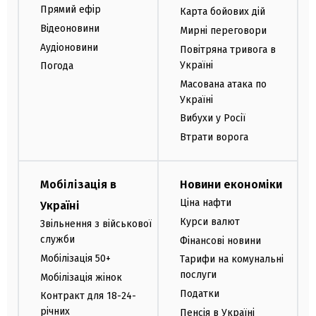
Прямий ефір
Карта бойових дій
Відеоновини
Мирні переговори
Аудіоновини
Повітряна тривога в
Україні
Погода
Масована атака по
Україні
Вибухи у Росії
Втрати ворога
Мобілізація в
Новини економіки
Ціна нафти
Україні
Курси валют
Звільнення з військової
служби
Фінансові новини
Мобілізація 50+
Тарифи на комунальні
послуги
Мобілізація жінок
Податки
Контракт для 18-24-
річних
Пенсія в Україні