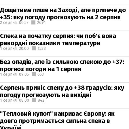
Дощитиме лише на Заході, але припече до
+35: яку погоду прогнозують на 2 серпня
2 серпня,
06:57
2691
Спека на початку серпня: чи поб'є вона
рекордні показники температури
1 серпня,
20:00
1538
Без опадів, але із сильною спекою до +37:
прогноз погоди на 1 серпня
1 серпня,
09:05
653
Серпень приніс спеку до +38 градусів: яку
погоду прогнозують на вихідні
1 серпня,
08:00
842
"Тепловий купол" накриває Європу: як
довго протримається сильна спека в
Україні