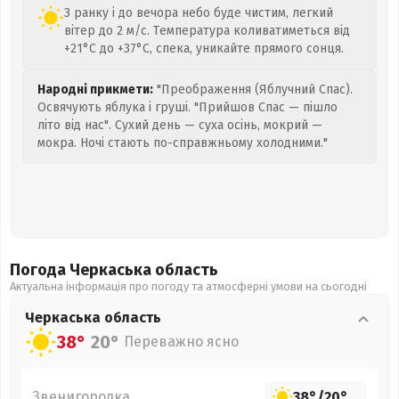
З ранку і до вечора небо буде чистим, легкий
вітер до 2 м/с. Температура коливатиметься від
+21°C до +37°C, спека, уникайте прямого сонця.
Народні прикмети:
"Преображення (Яблучний Спас).
Освячують яблука і груші. "Прийшов Спас — пішло
літо від нас". Сухий день — суха осінь, мокрий —
мокра. Ночі стають по-справжньому холодними."
Погода Черкаська
область
Актуальна інформація про погоду та атмосферні умови на сьогодні
Черкаська
область
38°
20°
Переважно ясно
Звенигородка
38°
/
20°