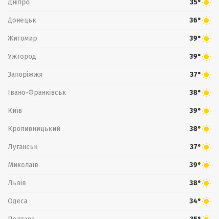
Дніпро
35°
Донецьк
36°
Житомир
39°
Ужгород
39°
Запоріжжя
37°
Івано-Франківськ
38°
Київ
39°
Кропивницький
38°
Луганськ
37°
Миколаїв
39°
Львів
38°
Одеса
34°