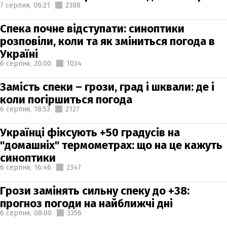
7 серпня,
06:21
2388
Спека почне відступати: синоптики
розповіли, коли та як зміниться погода в
Україні
6 серпня,
20:00
1034
Замість спеки – грози, град і шквали: де і
коли погіршиться погода
6 серпня,
18:53
2127
Українці фіксують +50 градусів на
"домашніх" термометрах: що на це кажуть
синоптики
6 серпня,
16:46
2347
Грози замінять сильну спеку до +38:
прогноз погоди на найближчі дні
6 серпня,
08:00
3356