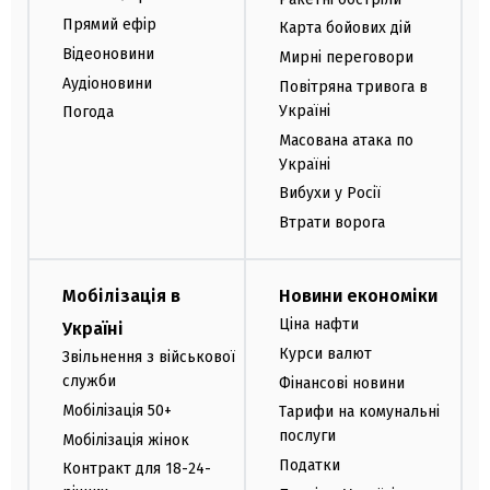
Прямий ефір
Карта бойових дій
Відеоновини
Мирні переговори
Аудіоновини
Повітряна тривога в
Україні
Погода
Масована атака по
Україні
Вибухи у Росії
Втрати ворога
Мобілізація в
Новини економіки
Ціна нафти
Україні
Курси валют
Звільнення з військової
служби
Фінансові новини
Мобілізація 50+
Тарифи на комунальні
послуги
Мобілізація жінок
Податки
Контракт для 18-24-