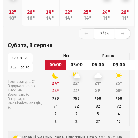
32°
26°
29°
32°
25°
24°
26°
18°
16°
14°
14°
14°
11°
11°
7
/14
Субота, 8 серпня
Ніч
Ранок
Схід:
05:28
00:00
03:00
06:00
09:00
1
Захід:
20:20
Температура С°
24°
22°
21°
25°
Відчувається як
Тиск, мм
24°
22°
21°
25°
Вологість, %
759
759
760
760
Вітер, м/с
Ймовірність опадів,
71
82
82
72
%
2
2
5
4
2
2
27
17
Вранці хмарно, ледь відчутний вітер до 5 м/с. На