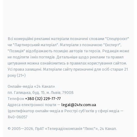
android
apple
smart tv
samsung smart tv
Всі комерційні рекламні матеріали позначені словами "Спецпроєкт"
чи "Партнерський матеріал". Матеріали з позначкою "Експерт",
"Позиція" відображають позицію авторів та героїв. Редакція може
не поділяти їхніх поглядів. Детальніше щодо реклами та правил
цитування можна ознайомитись в правилах користування сайтом.
Усі права захищені.
Матеріали сайту призначені для осіб старше
21
року (21+)
Онлайн-медіа «24 Канал»
пл. Галицька, буд. 15, м. Львів, 79008
Телефон
+380 (32) 229-77-77
Адреса електронної пошти —
legal@24tv.com.ua
Ідентифікатор онлайн-медіа в Реєстрі суб'єктів у сфері медіа —
R40-06057
© 2005—2026,
ПрАТ «Телерадіокомпанія "Люкс"», 24 Канал.