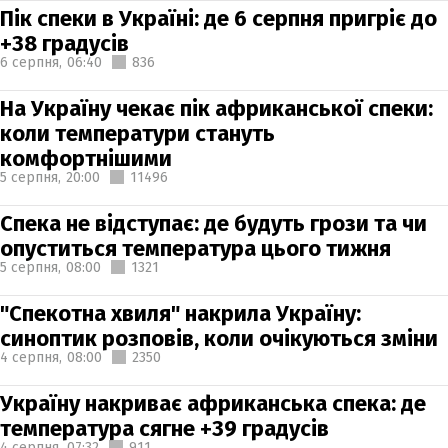
Пік спеки в Україні: де 6 серпня пригріє до
+38 градусів
6 серпня,
06:40
836
На Україну чекає пік африканської спеки:
коли температури стануть
комфортнішими
5 серпня,
20:00
11496
Спека не відступає: де будуть грози та чи
опуститься температура цього тижня
5 серпня,
08:00
1321
"Спекотна хвиля" накрила Україну:
синоптик розповів, коли очікуються зміни
4 серпня,
08:00
2350
Україну накриває африканська спека: де
температура сягне +39 градусів
4 серпня,
07:32
911