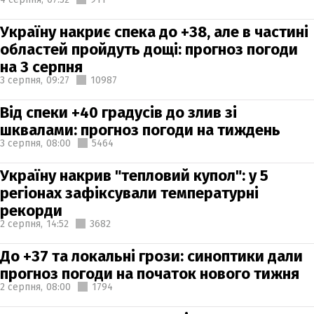
Україну накриє спека до +38, але в частині
областей пройдуть дощі: прогноз погоди
на 3 серпня
3 серпня,
09:27
10987
Від спеки +40 градусів до злив зі
шквалами: прогноз погоди на тиждень
3 серпня,
08:00
5464
Україну накрив "тепловий купол": у 5
регіонах зафіксували температурні
рекорди
2 серпня,
14:52
3682
До +37 та локальні грози: синоптики дали
прогноз погоди на початок нового тижня
2 серпня,
08:00
1794