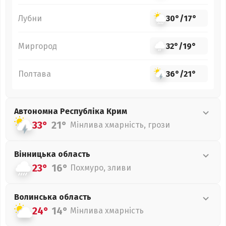
Лубни
30°
/
17°
Миргород
32°
/
19°
Полтава
36°
/
21°
Автономна Республіка Крим
33°
21°
Мінлива хмарність, грози
Вінницька
область
23°
16°
Похмуро, зливи
Волинська
область
24°
14°
Мінлива хмарність