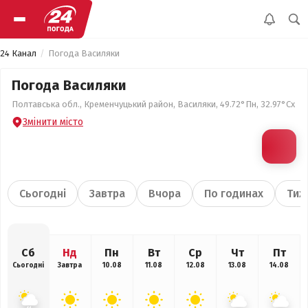
24 Канал
Погода Василяки
Погода Василяки
Полтавська обл., Кременчуцький район, Василяки, 49.72°Пн, 32.97°Сх
Змінити місто
Сьогодні
Завтра
Вчора
По годинах
Тиж
Сб
Нд
Пн
Вт
Ср
Чт
Пт
Сьогодні
Завтра
10.08
11.08
12.08
13.08
14.08