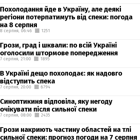
Похолодання йде в Україну, але деякі
регіони потерпатимуть від спеки: погода
на 8 серпня
8 серпня,
06:46
1251
Грози, град і шквали: по всій Україні
оголосили штормове попередження
7 серпня,
21:00
1895
В Україні дещо похолодає: як надовго
відступить спека
7 серпня,
20:00
6794
Синоптикиня відповіла, яку негоду
очікувати після сильної спеки
7 серпня,
08:00
2435
Грози накриють частину областей на тлі
сильної спеки: прогноз погоди на 7 серпня