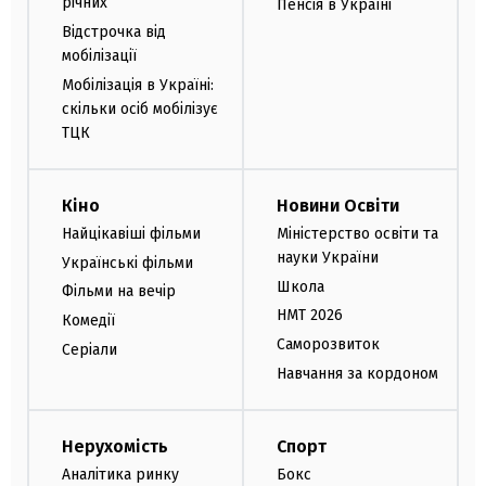
річних
Пенсія в Україні
Відстрочка від
мобілізації
Мобілізація в Україні:
скільки осіб мобілізує
ТЦК
Кіно
Новини Освіти
Найцікавіші фільми
Міністерство освіти та
науки України
Українські фільми
Школа
Фільми на вечір
НМТ 2026
Комедії
Саморозвиток
Серіали
Навчання за кордоном
Нерухомість
Спорт
Аналітика ринку
Бокс