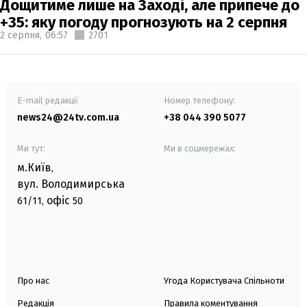
Дощитиме лише на Заході, але припече до
+35: яку погоду прогнозують на 2 серпня
2 серпня,
06:57
2701
E-mail редакції
Номер телефону:
news24@24tv.com.ua
+38 044 390 5077
Ми тут:
Ми в соцмережах:
м.Київ
,
вул. Володимирська
офіс
61/11,
50
Про нас
Угода Користувача Спільноти
Редакція
Правила коментування