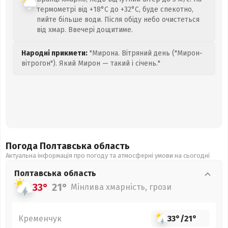
термометрі від +18°C до +32°C, буде спекотно,
пийте більше води. Після обіду небо очистеться
від хмар. Ввечері дощитиме.
Народні прикмети:
"Мирона. Вітряний день ("Мирон-
вітрогон"). Який Мирон — такий і січень."
Погода Полтавська
область
Актуальна інформація про погоду та атмосферні умови на сьогодні
Полтавська
область
33°
21°
Мінлива хмарність, грози
Кременчук
33°
/
21°