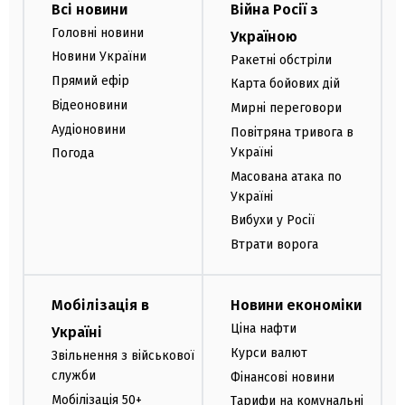
Всі новини
Війна Росії з
Головні новини
Україною
Новини України
Ракетні обстріли
Прямий ефір
Карта бойових дій
Відеоновини
Мирні переговори
Аудіоновини
Повітряна тривога в
Україні
Погода
Масована атака по
Україні
Вибухи у Росії
Втрати ворога
Мобілізація в
Новини економіки
Ціна нафти
Україні
Курси валют
Звільнення з військової
служби
Фінансові новини
Мобілізація 50+
Тарифи на комунальні