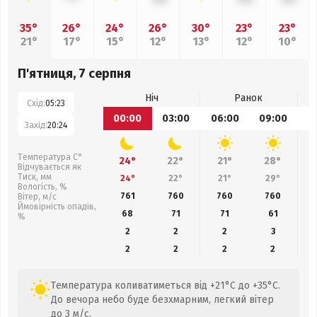
35°
26°
24°
26°
30°
23°
23°
21°
17°
15°
12°
13°
12°
10°
П'ятниця, 7 серпня
Ніч
Ранок
Схід:
05:23
00:00
03:00
06:00
09:00
1
Захід:
20:24
Температура С°
24°
22°
21°
28°
Відчувається як
Тиск, мм
24°
22°
21°
29°
Вологість, %
761
760
760
760
Вітер, м/с
Ймовірність опадів,
68
71
71
61
%
2
2
2
3
2
2
2
2
Температура коливатиметься від +21°C до +35°C.
До вечора небо буде безхмарним, легкий вітер
до 3 м/с.