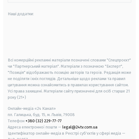
Наші додатки:
android
apple
smart tv
samsung smart tv
Всі комерційні рекламні матеріали позначені словами "Спецпроєкт"
чи "Партнерський матеріал". Матеріали з позначкою "Експерт",
"Позиція" відображають позицію авторів та героїв. Редакція може
не поділяти їхніх поглядів. Детальніше щодо реклами та правил
цитування можна ознайомитись в правилах користування сайтом.
Усі права захищені.
Матеріали сайту призначені для осіб старше
21
року (21+)
Онлайн-медіа «24 Канал»
пл. Галицька, буд. 15, м. Львів, 79008
Телефон
+380 (32) 229-77-77
Адреса електронної пошти —
legal@24tv.com.ua
Ідентифікатор онлайн-медіа в Реєстрі суб'єктів у сфері медіа —