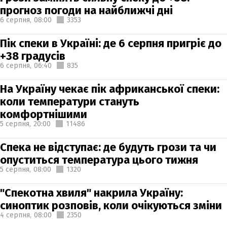
прогноз погоди на найближчі дні
6 серпня,
08:00
3353
Пік спеки в Україні: де 6 серпня пригріє до
+38 градусів
6 серпня,
06:40
835
На Україну чекає пік африканської спеки:
коли температури стануть
комфортнішими
5 серпня,
20:00
11486
Спека не відступає: де будуть грози та чи
опуститься температура цього тижня
5 серпня,
08:00
1320
"Спекотна хвиля" накрила Україну:
синоптик розповів, коли очікуються зміни
4 серпня,
08:00
2350