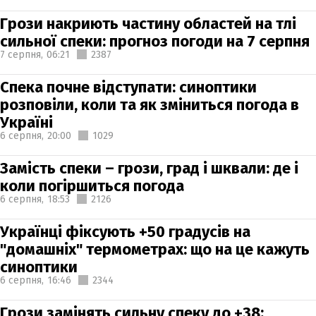
Грози накриють частину областей на тлі
сильної спеки: прогноз погоди на 7 серпня
7 серпня,
06:21
2387
Спека почне відступати: синоптики
розповіли, коли та як зміниться погода в
Україні
6 серпня,
20:00
1029
Замість спеки – грози, град і шквали: де і
коли погіршиться погода
6 серпня,
18:53
2126
Українці фіксують +50 градусів на
"домашніх" термометрах: що на це кажуть
синоптики
6 серпня,
16:46
2344
Грози замінять сильну спеку до +38: