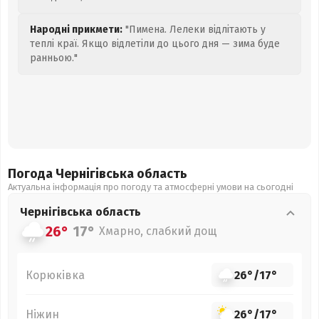
Народні прикмети:
"Пимена. Лелеки відлітають у
теплі краї. Якщо відлетіли до цього дня — зима буде
ранньою."
Погода Чернігівська
область
Актуальна інформація про погоду та атмосферні умови на сьогодні
Чернігівська
область
26°
17°
Хмарно, слабкий дощ
Корюківка
26°
/
17°
Ніжин
26°
/
17°