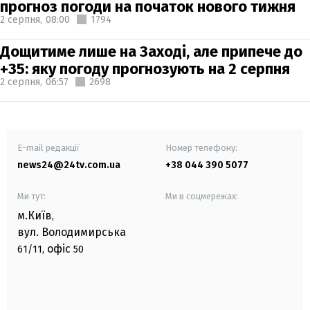
прогноз погоди на початок нового тижня
2 серпня,
08:00
1794
Дощитиме лише на Заході, але припече до
+35: яку погоду прогнозують на 2 серпня
2 серпня,
06:57
2698
E-mail редакції
Номер телефону:
news24@24tv.com.ua
+38 044 390 5077
Ми тут:
Ми в соцмережах:
м.Київ
,
вул. Володимирська
офіс
61/11,
50