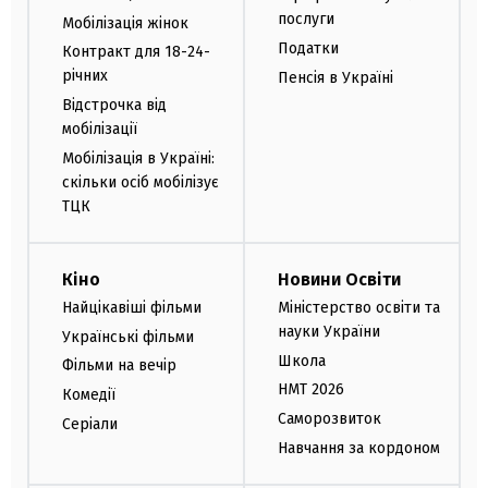
послуги
Мобілізація жінок
Податки
Контракт для 18-24-
річних
Пенсія в Україні
Відстрочка від
мобілізації
Мобілізація в Україні:
скільки осіб мобілізує
ТЦК
Кіно
Новини Освіти
Найцікавіші фільми
Міністерство освіти та
науки України
Українські фільми
Школа
Фільми на вечір
НМТ 2026
Комедії
Саморозвиток
Серіали
Навчання за кордоном