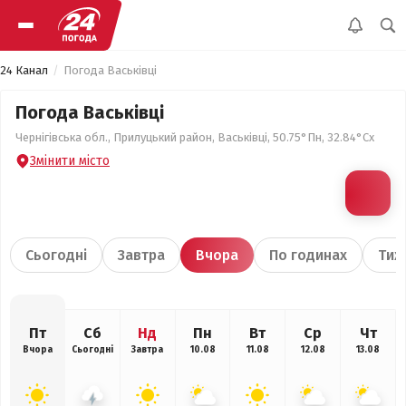
24 Канал
Погода Васьківці
Погода Васьківці
Чернігівська обл., Прилуцький район, Васьківці, 50.75°Пн, 32.84°Сх
Змінити місто
Сьогодні
Завтра
Вчора
По годинах
Тиж
Пт
Сб
Нд
Пн
Вт
Ср
Чт
Вчора
Сьогодні
Завтра
10.08
11.08
12.08
13.08