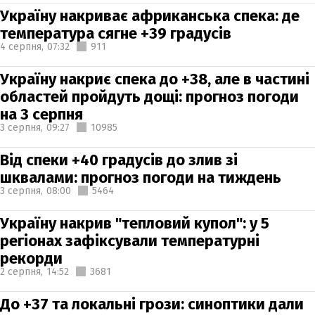
Україну накриває африканська спека: де
температура сягне +39 градусів
4 серпня,
07:32
911
Україну накриє спека до +38, але в частині
областей пройдуть дощі: прогноз погоди
на 3 серпня
3 серпня,
09:27
10985
Від спеки +40 градусів до злив зі
шквалами: прогноз погоди на тиждень
3 серпня,
08:00
5464
Україну накрив "тепловий купол": у 5
регіонах зафіксували температурні
рекорди
2 серпня,
14:52
3681
До +37 та локальні грози: синоптики дали