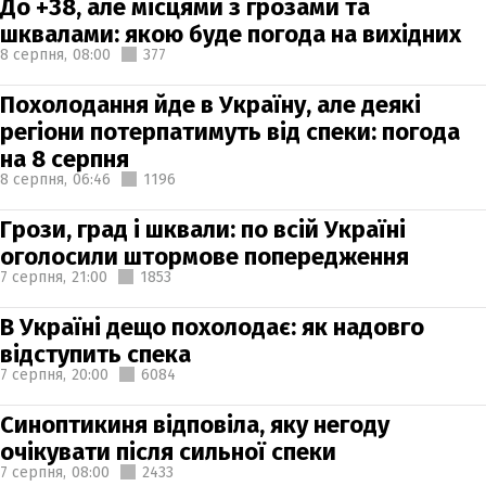
До +38, але місцями з грозами та
шквалами: якою буде погода на вихідних
8 серпня,
08:00
377
Похолодання йде в Україну, але деякі
регіони потерпатимуть від спеки: погода
на 8 серпня
8 серпня,
06:46
1196
Грози, град і шквали: по всій Україні
оголосили штормове попередження
7 серпня,
21:00
1853
В Україні дещо похолодає: як надовго
відступить спека
7 серпня,
20:00
6084
Синоптикиня відповіла, яку негоду
очікувати після сильної спеки
7 серпня,
08:00
2433