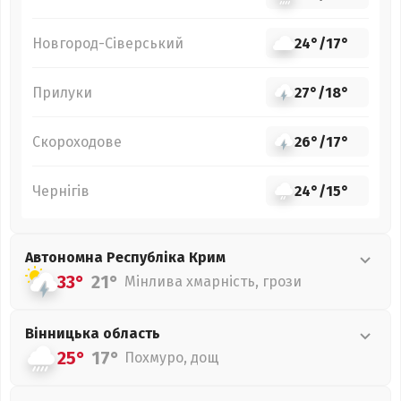
Новгород-Сіверський
24°
/
17°
Прилуки
27°
/
18°
Скороходове
26°
/
17°
Чернігів
24°
/
15°
Автономна Республіка Крим
33°
21°
Мінлива хмарність, грози
Вінницька
область
25°
17°
Похмуро, дощ