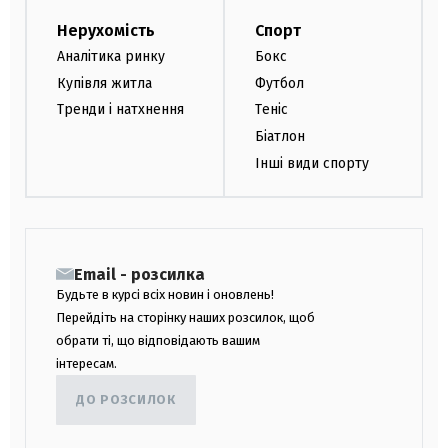
Нерухомість
Спорт
Аналітика ринку
Бокс
Купівля житла
Футбол
Тренди і натхнення
Теніс
Біатлон
Інші види спорту
Email - розсилка
Будьте в курсі всіх новин і оновлень!
Перейдіть на сторінку наших розсилок, щоб
обрати ті, що відповідають вашим
інтересам.
ДО РОЗСИЛОК