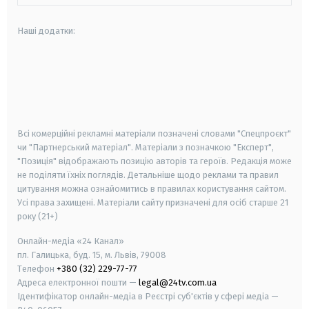
Наші додатки:
android
apple
smart tv
samsung smart tv
Всі комерційні рекламні матеріали позначені словами "Спецпроєкт"
чи "Партнерський матеріал". Матеріали з позначкою "Експерт",
"Позиція" відображають позицію авторів та героїв. Редакція може
не поділяти їхніх поглядів. Детальніше щодо реклами та правил
цитування можна ознайомитись в правилах користування сайтом.
Усі права захищені.
Матеріали сайту призначені для осіб старше
21
року (21+)
Онлайн-медіа «24 Канал»
пл. Галицька, буд. 15, м. Львів, 79008
Телефон
+380 (32) 229-77-77
Адреса електронної пошти —
legal@24tv.com.ua
Ідентифікатор онлайн-медіа в Реєстрі суб'єктів у сфері медіа —