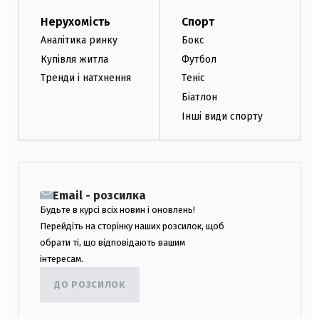
Нерухомість
Спорт
Аналітика ринку
Бокс
Купівля житла
Футбол
Тренди і натхнення
Теніс
Біатлон
Інші види спорту
Email - розсилка
Будьте в курсі всіх новин і оновлень!
Перейдіть на сторінку наших розсилок, щоб
обрати ті, що відповідають вашим
інтересам.
ДО РОЗСИЛОК