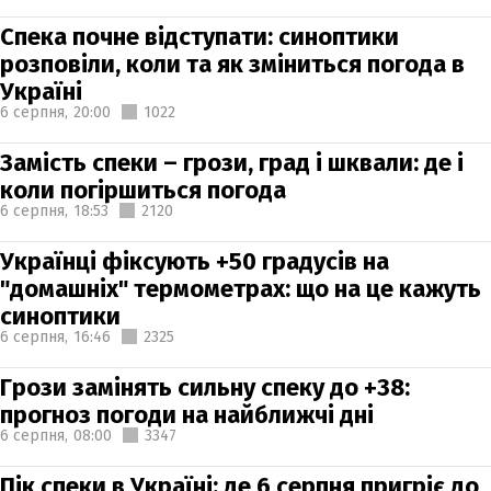
Спека почне відступати: синоптики
розповіли, коли та як зміниться погода в
Україні
6 серпня,
20:00
1022
Замість спеки – грози, град і шквали: де і
коли погіршиться погода
6 серпня,
18:53
2120
Українці фіксують +50 градусів на
"домашніх" термометрах: що на це кажуть
синоптики
6 серпня,
16:46
2325
Грози замінять сильну спеку до +38:
прогноз погоди на найближчі дні
6 серпня,
08:00
3347
Пік спеки в Україні: де 6 серпня пригріє до