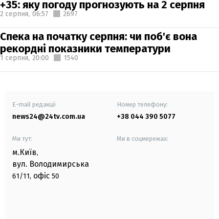
+35: яку погоду прогнозують на 2 серпня
2 серпня,
06:57
2697
Спека на початку серпня: чи поб'є вона
рекордні показники температури
1 серпня,
20:00
1540
E-mail редакції
Номер телефону:
news24@24tv.com.ua
+38 044 390 5077
Ми тут:
Ми в соцмережах:
м.Київ
,
вул. Володимирська
офіс
61/11,
50