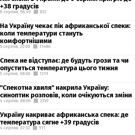
+38 градусів
6 серпня,
06:40
832
На Україну чекає пік африканської спеки:
коли температури стануть
комфортнішими
5 серпня,
20:00
11480
Спека не відступає: де будуть грози та чи
опуститься температура цього тижня
5 серпня,
08:00
1319
"Спекотна хвиля" накрила Україну:
синоптик розповів, коли очікуються зміни
4 серпня,
08:00
2350
Україну накриває африканська спека: де
температура сягне +39 градусів
4 серпня,
07:32
911