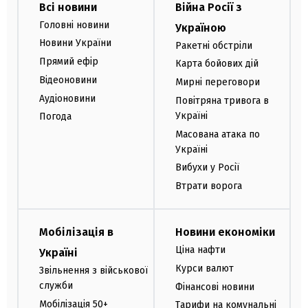
Всі новини
Війна Росії з
Головні новини
Україною
Новини України
Ракетні обстріли
Прямий ефір
Карта бойових дій
Відеоновини
Мирні переговори
Аудіоновини
Повітряна тривога в
Україні
Погода
Масована атака по
Україні
Вибухи у Росії
Втрати ворога
Мобілізація в
Новини економіки
Ціна нафти
Україні
Курси валют
Звільнення з військової
служби
Фінансові новини
Мобілізація 50+
Тарифи на комунальні