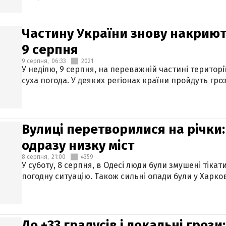
Частину України знову накриют
9 серпня
9 серпня,
06:33
2021
У неділю, 9 серпня, на переважній частині територі
суха погода. У деяких регіонах країни пройдуть гро
Вулиці перетворилися на річки
одразу низку міст
8 серпня,
21:00
4359
У суботу, 8 серпня, в Одесі люди були змушені тікат
погодну ситуацію. Також сильні опади були у Харкові
До +33 градусів і локальні гроз