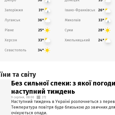
Дніпро
Донецьк
30°
35°
Запоріжжя
Івано-Франківськ
31°
26°
Луганськ
Миколаїв
36°
33°
Рівне
Суми
25°
28°
Херсон
Хмельницький
33°
24°
Севастополь
34°
ни та світу
Без сильної спеки: з якої пого
наступний тиждень
9 серпня,
08:00
272
Наступний тиждень в Україні розпочнеться з перев
Температура повітря буде близькою до звичних для
очікуються опади.