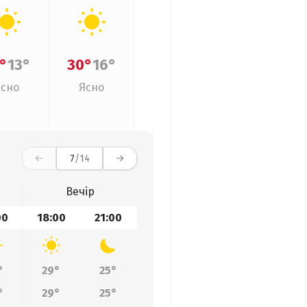
°
13°
30°
16°
Ясно
Ясно
7
/14
Вечір
00
18:00
21:00
°
29°
25°
°
29°
25°