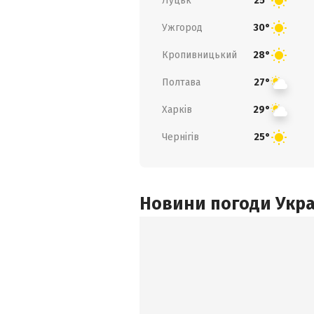
Луцьк
25°
Ужгород
30°
Кропивницький
28°
Полтава
27°
Харків
29°
Чернігів
25°
Новини погоди Украї