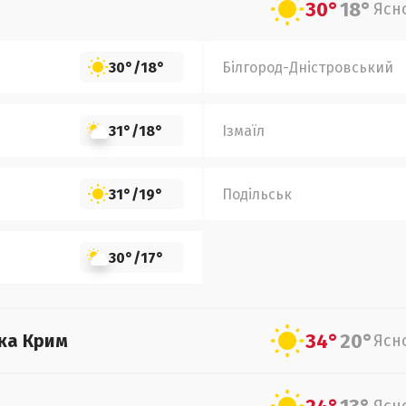
30°
18°
Ясн
30°
/
18°
Білгород-Дністровський
31°
/
18°
Ізмаїл
31°
/
19°
Подільськ
30°
/
17°
34°
20°
ка Крим
Ясн