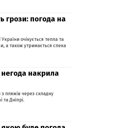
ь грози: погода на
ї України очікується тепла та
зи, а також утримається спека
: негода накрила
и з пляжів через складну
 та Дніпрі.
и: якою буде погода