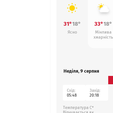
31°
18°
33°
18°
Ясно
Мінлива
хмарність
Неділя, 9 серпня
Схід:
Захід:
05:48
20:18
Температура С°
Відчувається як