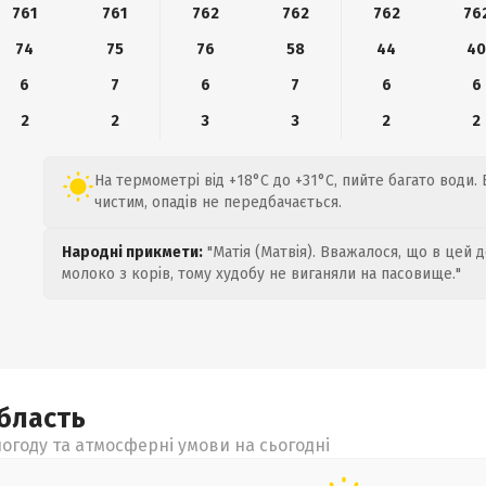
761
761
762
762
762
76
74
75
76
58
44
4
6
7
6
7
6
6
2
2
3
3
2
2
На термометрі від +18°C до +31°C, пийте багато води
чистим, опадів не передбачається.
Народні прикмети:
"Матія (Матвія). Вважалося, що в цей 
молоко з корів, тому худобу не виганяли на пасовище."
бласть
огоду та атмосферні умови на сьогодні