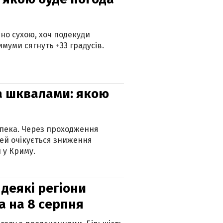
но сухою, хоч подекуди
муми сягнуть +33 градусів.
та шквалами: якою
спека. Через проходження
ей очікується зниження
 у Криму.
 деякі регіони
а на 8 серпня