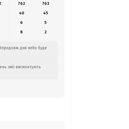
2
762
763
0
40
45
6
5
8
2
. Впродовж дня небо буде
день змії висмоктують