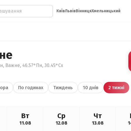
Київ
Львів
Вінниця
Хмельницький
не
н, Важне, 46.57°Пн, 30.45°Сх
ора
По годинах
Тиждень
10 днів
2 тижні
Вт
Ср
Чт
11.08
12.08
13.08
1