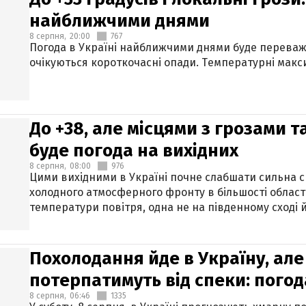
найближчими днями
8 серпня,
20:00
767
Погода в Україні найближчими днями буде переваж
очікуються короткочасні опади. Температурні макси
До +38, але місцями з грозами 
буде погода на вихідних
8 серпня,
08:00
976
Цими вихідними в Україні почне слабшати сильна 
холодного атмосферного фронту в більшості област
температури повітря, одна не на південному сході й
Похолодання йде в Україну, але
потерпатимуть від спеки: погод
8 серпня,
06:46
1335