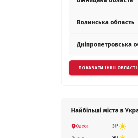
Вінницька
область
Волинська
область
Дніпропетровська
о
ПОКАЗАТИ ІНШІ ОБЛАСТІ
Найбільші міста в Укра
Одеса
31°