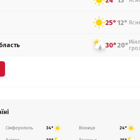
24°
13°
Ясн
25°
12°
Ясн
Мін
30°
20°
бласть
гро
їні
Сімферополь
Вінниця
34°
24°