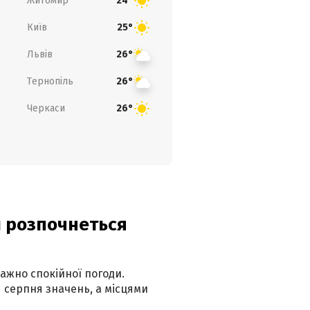
Житомир
24°
Київ
25°
Львів
26°
Тернопіль
26°
Черкаси
26°
ди розпочнеться
ажно спокійної погоди.
 серпня значень, а місцями