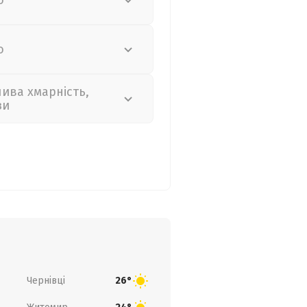
о
о
лива хмарність,
зи
Чернівці
26°