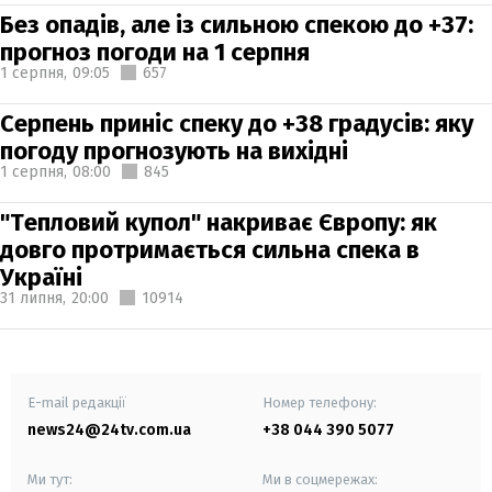
Без опадів, але із сильною спекою до +37:
прогноз погоди на 1 серпня
1 серпня,
09:05
657
Серпень приніс спеку до +38 градусів: яку
погоду прогнозують на вихідні
1 серпня,
08:00
845
"Тепловий купол" накриває Європу: як
довго протримається сильна спека в
Україні
31 липня,
20:00
10914
E-mail редакції
Номер телефону:
news24@24tv.com.ua
+38 044 390 5077
Ми тут:
Ми в соцмережах: