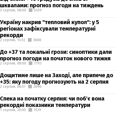
шквалами: прогноз погоди на тиждень
3 серпня,
08:00
5459
Україну накрив "тепловий купол": у 5
регіонах зафіксували температурні
рекорди
2 серпня,
14:52
3668
До +37 та локальні грози: синоптики дали
прогноз погоди на початок нового тижня
2 серпня,
08:00
1793
Дощитиме лише на Заході, але припече до
+35: яку погоду прогнозують на 2 серпня
2 серпня,
06:57
2696
Спека на початку серпня: чи поб'є вона
рекордні показники температури
1 серпня,
20:00
1539