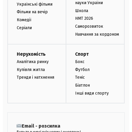
науки України
Українські фільми
Школа
Фільми на вечір
НМТ 2026
Комедії
Саморозвиток
Серіали
Навчання за кордоном
Нерухомість
Спорт
Аналітика ринку
Бокс
Купівля житла
Футбол
Тренди і натхнення
Теніс
Біатлон
Інші види спорту
Email - розсилка
Будьте в курсі всіх новин і оновлень!