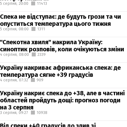
5 серпня,
20:00
11413
Спека не відступає: де будуть грози та чи
опуститься температура цього тижня
5 серпня,
08:00
1311
"Спекотна хвиля" накрила Україну:
синоптик розповів, коли очікуються зміни
4 серпня,
08:00
2339
Україну накриває африканська спека: де
температура сягне +39 градусів
4 серпня,
07:32
909
Україну накриє спека до +38, але в частині
областей пройдуть дощі: прогноз погоди
на 3 серпня
3 серпня,
09:27
10938
Від спеки +40 градусів до злив зі