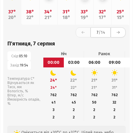
37°
38°
34°
31°
33°
32°
25°
20°
22°
21°
18°
19°
17°
15°
7
/14
П'ятниця, 7 серпня
Ніч
Ранок
Схід:
05:10
00:00
03:00
06:00
09:00
1
Захід:
19:54
Температура С°
24°
22°
21°
31°
Відчувається як
Тиск, мм
24°
22°
21°
31°
Вологість, %
762
762
762
762
Вітер, м/с
Ймовірність опадів,
41
45
50
32
%
3
2
2
2
2
2
2
2
Очікується від +20°C до +37°C. Цілий день небо