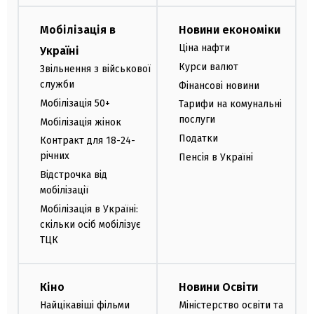
Мобілізація в
Новини економіки
Ціна нафти
Україні
Курси валют
Звільнення з військової
служби
Фінансові новини
Мобілізація 50+
Тарифи на комунальні
послуги
Мобілізація жінок
Податки
Контракт для 18-24-
річних
Пенсія в Україні
Відстрочка від
мобілізації
Мобілізація в Україні:
скільки осіб мобілізує
ТЦК
Кіно
Новини Освіти
Найцікавіші фільми
Міністерство освіти та