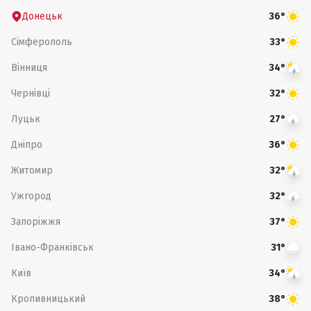
Донецьк
36°
Сімферополь
33°
Вінниця
34°
Чернівці
32°
Луцьк
27°
Дніпро
36°
Житомир
32°
Ужгород
32°
Запоріжжя
37°
Івано-Франківськ
31°
Київ
34°
Кропивницький
38°