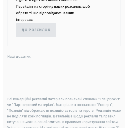
Перейдіть на сторінку наших розсилок, щоб
обрати ті, що відповідають вашим
інтересам.
ДО РОЗСИЛОК
Наші додатки:
android
apple
smart tv
samsung smart tv
Всі комерційні рекламні матеріали позначені словами "Спецпроєкт"
чи "Партнерський матеріал". Матеріали з позначкою "Експерт",
"Позиція" відображають позицію авторів та героїв. Редакція може
не поділяти їхніх поглядів. Детальніше щодо реклами та правил
цитування можна ознайомитись в правилах користування сайтом.
Усі права захищені.
Матеріали сайту призначені для осіб старше
21