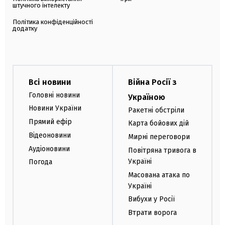
штучного інтелекту
Політика конфіденційності
додатку
Всі новини
Війна Росії з
Головні новини
Україною
Новини України
Ракетні обстріли
Прямий ефір
Карта бойових дій
Відеоновини
Мирні переговори
Аудіоновини
Повітряна тривога в
Україні
Погода
Масована атака по
Україні
Вибухи у Росії
Втрати ворога