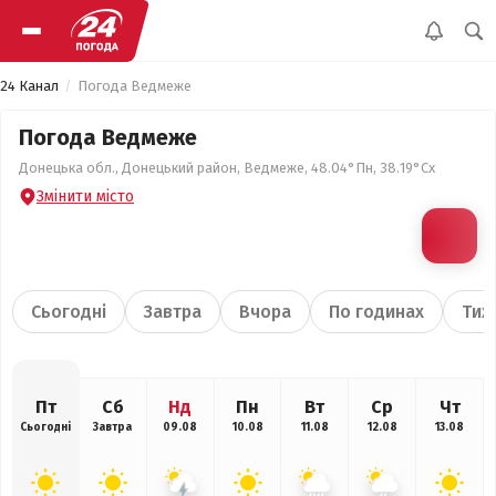
24 Канал
Погода Ведмеже
Погода Ведмеже
Донецька обл., Донецький район, Ведмеже, 48.04°Пн, 38.19°Сх
Змінити місто
Сьогодні
Завтра
Вчора
По годинах
Тиж
Пт
Сб
Нд
Пн
Вт
Ср
Чт
Сьогодні
Завтра
09.08
10.08
11.08
12.08
13.08