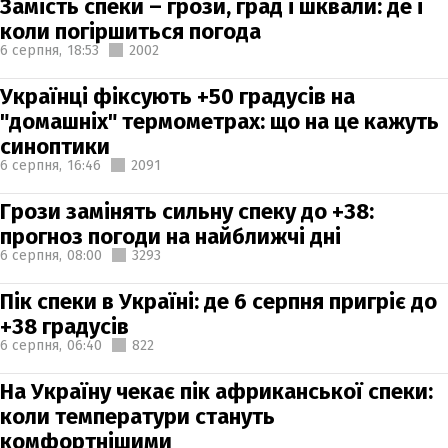
Замість спеки – грози, град і шквали: де і
коли погіршиться погода
6 серпня,
18:53
2002
Українці фіксують +50 градусів на
"домашніх" термометрах: що на це кажуть
синоптики
6 серпня,
16:46
2091
Грози замінять сильну спеку до +38:
прогноз погоди на найближчі дні
6 серпня,
08:00
3293
Пік спеки в Україні: де 6 серпня пригріє до
+38 градусів
6 серпня,
06:40
822
На Україну чекає пік африканської спеки:
коли температури стануть
комфортнішими