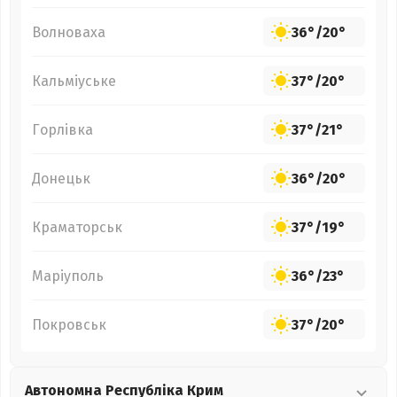
Волноваха
36°
/
20°
Кальміуське
37°
/
20°
Горлівка
37°
/
21°
Донецьк
36°
/
20°
Краматорськ
37°
/
19°
Маріуполь
36°
/
23°
Покровськ
37°
/
20°
Автономна Республіка Крим