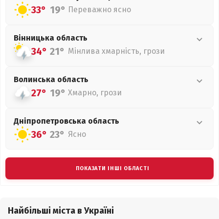
33°
19°
Переважно ясно
Вінницька
область
34°
21°
Мінлива хмарність, грози
Волинська
область
27°
19°
Хмарно, грози
Дніпропетровська
область
36°
23°
Ясно
ПОКАЗАТИ ІНШІ ОБЛАСТІ
Найбільші міста в Україні