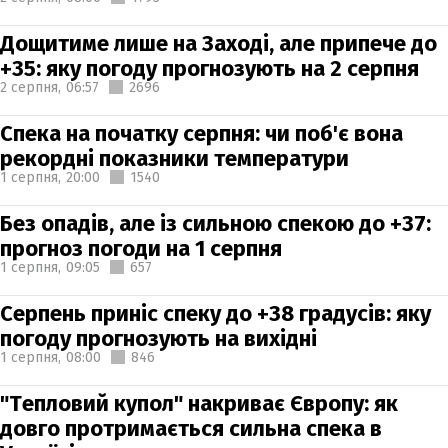
Дощитиме лише на Заході, але припече до
+35: яку погоду прогнозують на 2 серпня
2 серпня,
06:57
2696
Спека на початку серпня: чи поб'є вона
рекордні показники температури
1 серпня,
20:00
1540
Без опадів, але із сильною спекою до +37:
прогноз погоди на 1 серпня
1 серпня,
09:05
657
Серпень приніс спеку до +38 градусів: яку
погоду прогнозують на вихідні
1 серпня,
08:00
846
"Тепловий купол" накриває Європу: як
довго протримається сильна спека в