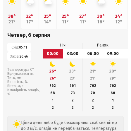
38°
32°
25°
25°
27°
30°
24°
21°
17°
14°
11°
11°
16°
12°
Четвер, 6 серпня
Ніч
Ранок
Схід:
05:41
00:00
03:00
06:00
09:00
1
Захід:
20:46
Температура С°
26°
23°
21°
28°
Відчувається як
Тиск, мм
26°
23°
21°
29°
Вологість, %
762
761
762
762
Вітер, м/с
Ймовірність опадів,
68
73
70
60
%
1
2
2
1
2
2
2
2
Цілий день небо буде безхмарним, слабкий вітер
до 3 м/с, опадів не передбачається. Температура