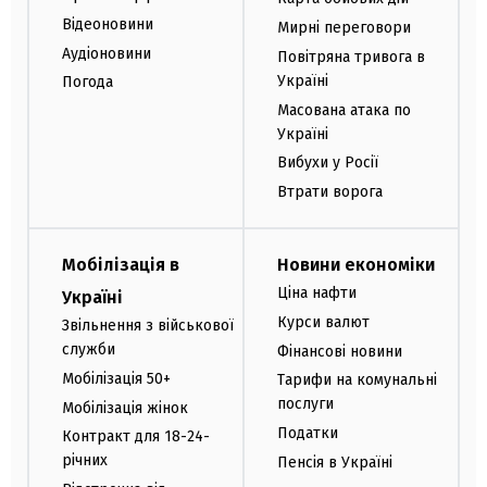
Відеоновини
Мирні переговори
Аудіоновини
Повітряна тривога в
Україні
Погода
Масована атака по
Україні
Вибухи у Росії
Втрати ворога
Мобілізація в
Новини економіки
Ціна нафти
Україні
Курси валют
Звільнення з військової
служби
Фінансові новини
Мобілізація 50+
Тарифи на комунальні
послуги
Мобілізація жінок
Податки
Контракт для 18-24-
річних
Пенсія в Україні