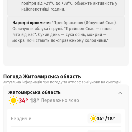
повітря від +21°C до +38°C, обмежте активність у
найспекотніші години.
Народні прикмети:
"Преображення (Яблучний Спас).
Освячують яблука і груші. "Прийшов Спас — пішло
літо від нас". Сухий день — суха осінь, мокрий —
мокра. Ночі стають по-справжньому холодними."
Погода Житомирська
область
Актуальна інформація про погоду та атмосферні умови на сьогодні
Житомирська
область
34°
18°
Переважно ясно
Бердичів
34°
/
18°