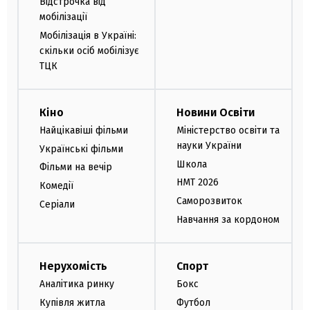
Відстрочка від
мобілізації
Мобілізація в Україні:
скільки осіб мобілізує
ТЦК
Кіно
Новини Освіти
Найцікавіші фільми
Міністерство освіти та
науки України
Українські фільми
Школа
Фільми на вечір
НМТ 2026
Комедії
Саморозвиток
Серіали
Навчання за кордоном
Нерухомість
Спорт
Аналітика ринку
Бокс
Купівля житла
Футбол