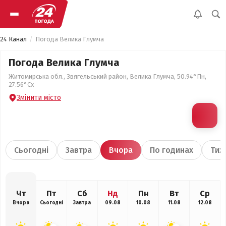
24 Канал
Погода Велика Глумча
Погода Велика Глумча
Житомирська обл., Звягельський район, Велика Глумча, 50.94°Пн,
27.56°Сх
Змінити місто
Сьогодні
Завтра
Вчора
По годинах
Тиж
Чт
Пт
Сб
Нд
Пн
Вт
Ср
Вчора
Сьогодні
Завтра
09.08
10.08
11.08
12.08