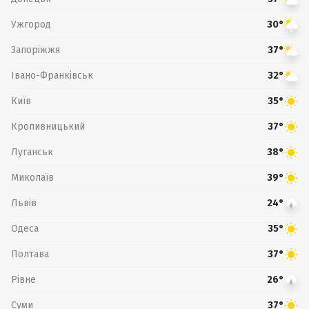
Ужгород
30°
Запоріжжя
37°
Івано-Франківськ
32°
Київ
35°
Кропивницький
37°
Луганськ
38°
Миколаїв
39°
Львів
24°
Одеса
35°
Полтава
37°
Рівне
26°
Суми
37°