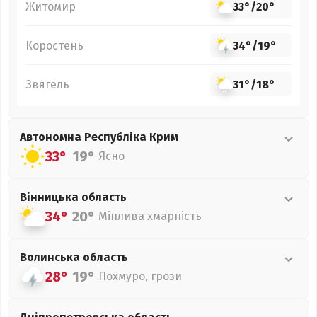
Житомир
33°
/
20°
Коростень
34°
/
19°
Звягель
31°
/
18°
Автономна Республіка Крим
33°
19°
Ясно
Вінницька
область
34°
20°
Мінлива хмарність
Волинська
область
28°
19°
Похмуро, грози