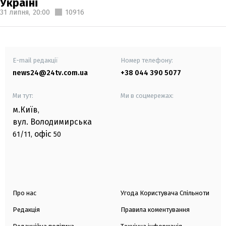
Україні
31 липня,
20:00
10916
E-mail редакції
Номер телефону:
news24@24tv.com.ua
+38 044 390 5077
Ми тут:
Ми в соцмережах:
м.Київ
,
вул. Володимирська
офіс
61/11,
50
Про нас
Угода Користувача Спільноти
Редакція
Правила коментування