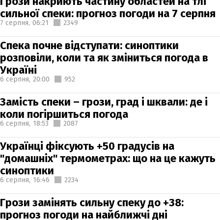
Грози накриють частину областей на тлі
сильної спеки: прогноз погоди на 7 серпня
7 серпня,
06:21
2349
Спека почне відступати: синоптики
розповіли, коли та як зміниться погода в
Україні
6 серпня,
20:00
952
Замість спеки – грози, град і шквали: де і
коли погіршиться погода
6 серпня,
18:53
2087
Українці фіксують +50 градусів на
"домашніх" термометрах: що на це кажуть
синоптики
6 серпня,
16:46
2234
Грози замінять сильну спеку до +38:
прогноз погоди на найближчі дні