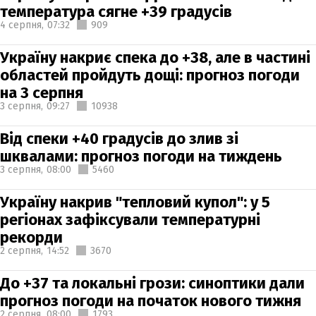
температура сягне +39 градусів
4 серпня,
07:32
909
Україну накриє спека до +38, але в частині
областей пройдуть дощі: прогноз погоди
на 3 серпня
3 серпня,
09:27
10938
Від спеки +40 градусів до злив зі
шквалами: прогноз погоди на тиждень
3 серпня,
08:00
5460
Україну накрив "тепловий купол": у 5
регіонах зафіксували температурні
рекорди
2 серпня,
14:52
3670
До +37 та локальні грози: синоптики дали
прогноз погоди на початок нового тижня
2 серпня,
08:00
1793