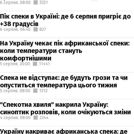
6 серпня,
08:00
3321
Пік спеки в Україні: де 6 серпня пригріє до
+38 градусів
6 серпня,
06:40
827
На Україну чекає пік африканської спеки:
коли температури стануть
комфортнішими
5 серпня,
20:00
11441
Спека не відступає: де будуть грози та чи
опуститься температура цього тижня
5 серпня,
08:00
1312
"Спекотна хвиля" накрила Україну:
синоптик розповів, коли очікуються зміни
4 серпня,
08:00
2344
Україну накриває африканська спека: де