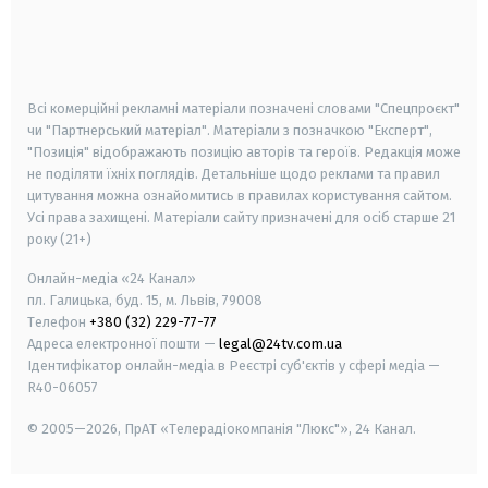
android
apple
smart tv
samsung smart tv
Всі комерційні рекламні матеріали позначені словами "Спецпроєкт"
чи "Партнерський матеріал". Матеріали з позначкою "Експерт",
"Позиція" відображають позицію авторів та героїв. Редакція може
не поділяти їхніх поглядів. Детальніше щодо реклами та правил
цитування можна ознайомитись в правилах користування сайтом.
Усі права захищені.
Матеріали сайту призначені для осіб старше
21
року (21+)
Онлайн-медіа «24 Канал»
пл. Галицька, буд. 15, м. Львів, 79008
Телефон
+380 (32) 229-77-77
Адреса електронної пошти —
legal@24tv.com.ua
Ідентифікатор онлайн-медіа в Реєстрі суб'єктів у сфері медіа —
R40-06057
© 2005—2026,
ПрАТ «Телерадіокомпанія "Люкс"», 24 Канал.