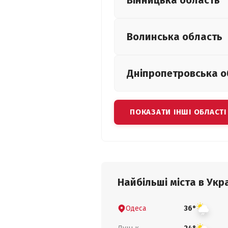
Вінницька
область
Волинська
область
Дніпропетровська
о
ПОКАЗАТИ ІНШІ ОБЛАСТІ
Найбільші міста в Укра
Одеса
36°