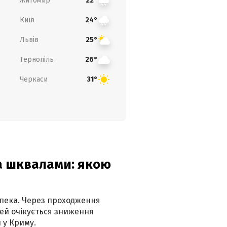
Житомир
22°
Київ
24°
Львів
25°
Тернопіль
26°
Черкаси
31°
та шквалами: якою
спека. Через проходження
ей очікується зниження
 у Криму.