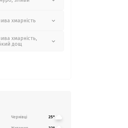
муро, зливи
лива хмарність
лива хмарність,
бкий дощ
Чернівці
25°