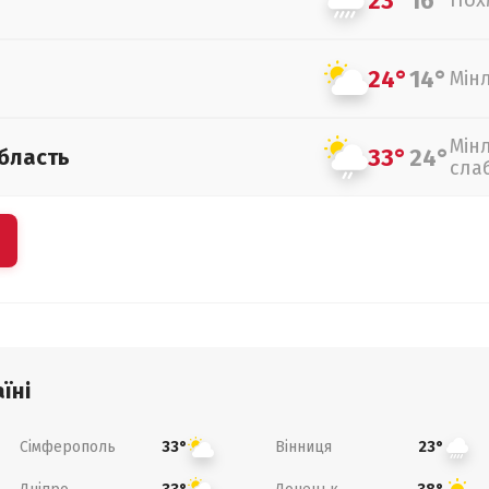
23°
16°
Пох
24°
14°
Мін
Мін
33°
24°
бласть
сла
їні
Сімферополь
Вінниця
33°
23°