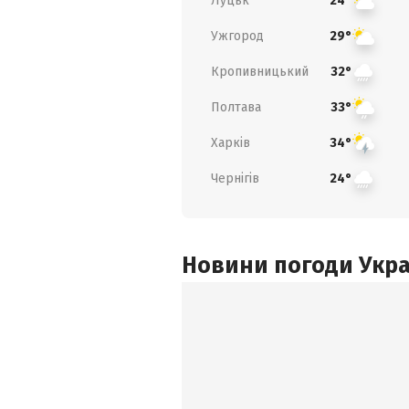
Луцьк
24°
Ужгород
29°
Кропивницький
32°
Полтава
33°
Харків
34°
Чернігів
24°
Новини погоди Украї