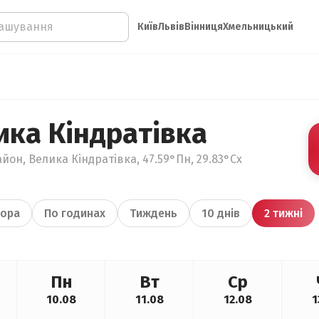
Київ
Львів
Вінниця
Хмельницький
ика Кіндратівка
йон, Велика Кіндратівка, 47.59°Пн, 29.83°Сх
ора
По годинах
Тиждень
10 днів
2 тижні
Пн
Вт
Ср
10.08
11.08
12.08
1