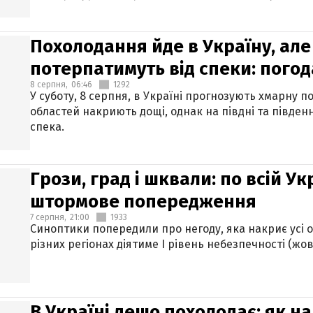
Похолодання йде в Україну, але
потерпатимуть від спеки: погод
8 серпня,
06:46
1292
У суботу, 8 серпня, в Україні прогнозують хмарну п
областей накриють дощі, однак на півдні та півден
спека.
Грози, град і шквали: по всій У
штормове попередження
7 серпня,
21:00
1933
Синоптики попередили про негоду, яка накриє усі об
різних регіонах діятиме І рівень небезпечності (жов
В Україні дещо похолодає: як н