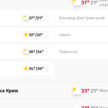
Мін
37°
21°
сла
37°
/
21°
Білгород-Дністровський
33°
/
22°
Ізмаїл
36°
/
24°
Подільськ
34°
/
20°
33°
21°
ка Крим
Мін