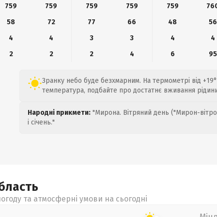
759
759
759
759
759
76
58
72
77
66
48
56
4
4
3
3
4
4
2
2
2
4
6
95
Зранку небо буде безхмарним. На термометрі від +19°
температура, подбайте про достатнє вживання рідини
Народні прикмети:
"Мирона. Вітряний день ("Мирон-вітро
і січень."
бласть
огоду та атмосферні умови на сьогодні