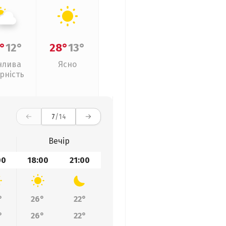
°
12°
28°
13°
нлива
Ясно
рність
7
/14
Вечір
00
18:00
21:00
°
26°
22°
°
26°
22°