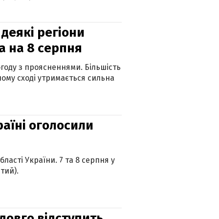
 деякі регіони
а на 8 серпня
огоду з проясненнями. Більшість
ному сході утримається сильна
країні оголосили
ласті України. 7 та 8 серпня у
тий).
адовго відступить