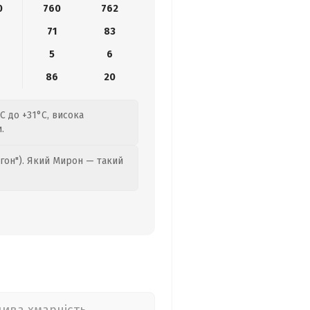
0
760
762
71
83
5
6
86
20
C до +31°C, висока
.
гон"). Який Мирон — такий