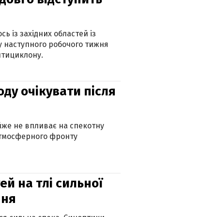
ь із західних областей із
 наступного робочого тижня
нтициклону.
оду очікувати після
айже не впливає на спекотну
атмосферного фронту
й на тлі сильної
пня