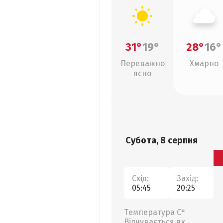
31°
19°
28°
16°
Переважно
Хмарно
ясно
Субота, 8 серпня
Схід:
Захід:
05:45
20:25
Температура С°
Відчувається як