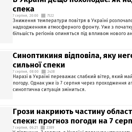
спека
7 серпня,
20:00
7522
Зниження температури повітря в Україні розпочалос
надходженням атмосферного фронту. Уже з початку
більшість регіонів опиняться під впливом нового а
Синоптикиня відповіла, яку нег
сильної спеки
7 серпня,
08:00
2438
Наразі в Україні переважає слабкий вітер, який м
погоду. Однак уже із 7 серпня через проходження 
синоптична ситуація зміниться.
Грози накриють частину областе
спеки: прогноз погоди на 7 сер
7 серпня,
06:21
2389