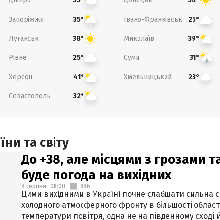
Дніпро
Донецьк
33°
38°
Запоріжжя
Івано-Франківськ
35°
25°
Луганськ
Миколаїв
38°
39°
Рівне
Суми
25°
31°
Херсон
Хмельницький
41°
23°
Севастополь
32°
ни та світу
До +38, але місцями з грозами 
буде погода на вихідних
8 серпня,
08:00
886
Цими вихідними в Україні почне слабшати сильна 
холодного атмосферного фронту в більшості област
температури повітря, одна не на південному сході й