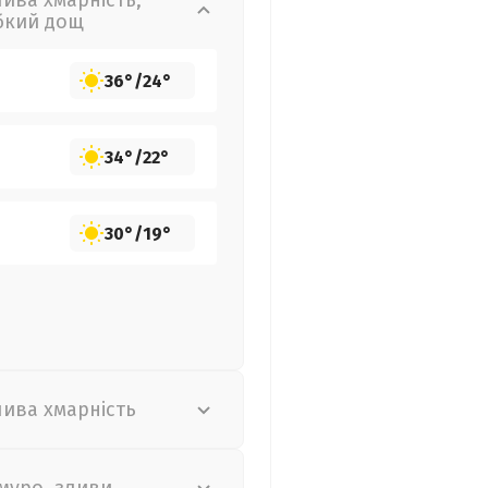
лива хмарність,
бкий дощ
36°
/
24°
34°
/
22°
30°
/
19°
лива хмарність