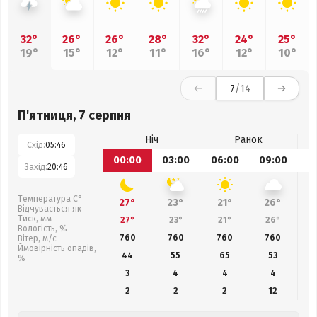
32°
26°
26°
28°
32°
24°
25°
19°
15°
12°
11°
16°
12°
10°
7
/14
П'ятниця, 7 серпня
Ніч
Ранок
Схід:
05:46
00:00
03:00
06:00
09:00
1
Захід:
20:46
Температура С°
27°
23°
21°
26°
Відчувається як
Тиск, мм
27°
23°
21°
26°
Вологість, %
760
760
760
760
Вітер, м/с
Ймовірність опадів,
44
55
65
53
%
3
4
4
4
2
2
2
12