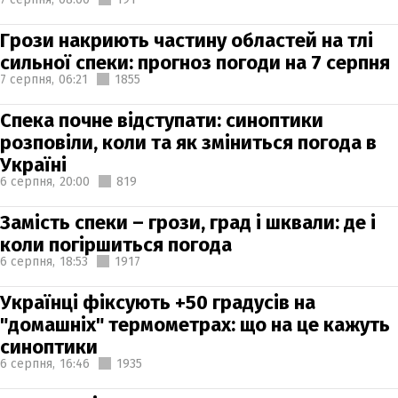
Грози накриють частину областей на тлі
сильної спеки: прогноз погоди на 7 серпня
7 серпня,
06:21
1855
Спека почне відступати: синоптики
розповіли, коли та як зміниться погода в
Україні
6 серпня,
20:00
819
Замість спеки – грози, град і шквали: де і
коли погіршиться погода
6 серпня,
18:53
1917
Українці фіксують +50 градусів на
"домашніх" термометрах: що на це кажуть
синоптики
6 серпня,
16:46
1935