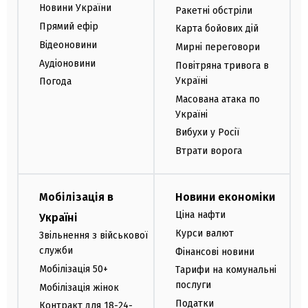
Новини України
Ракетні обстріли
Прямий ефір
Карта бойових дій
Відеоновини
Мирні переговори
Аудіоновини
Повітряна тривога в
Україні
Погода
Масована атака по
Україні
Вибухи у Росії
Втрати ворога
Мобілізація в
Новини економіки
Ціна нафти
Україні
Курси валют
Звільнення з військової
служби
Фінансові новини
Мобілізація 50+
Тарифи на комунальні
послуги
Мобілізація жінок
Податки
Контракт для 18-24-