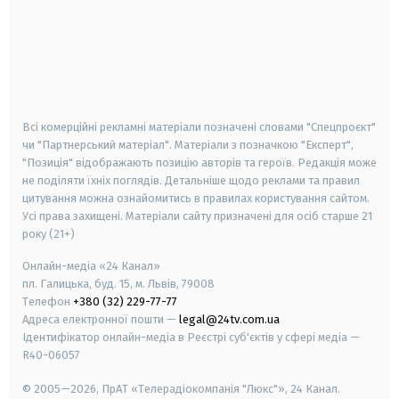
android
apple
smart tv
samsung smart tv
Всі комерційні рекламні матеріали позначені словами "Спецпроєкт"
чи "Партнерський матеріал". Матеріали з позначкою "Експерт",
"Позиція" відображають позицію авторів та героїв. Редакція може
не поділяти їхніх поглядів. Детальніше щодо реклами та правил
цитування можна ознайомитись в правилах користування сайтом.
Усі права захищені.
Матеріали сайту призначені для осіб старше
21
року (21+)
Онлайн-медіа «24 Канал»
пл. Галицька, буд. 15, м. Львів, 79008
Телефон
+380 (32) 229-77-77
Адреса електронної пошти —
legal@24tv.com.ua
Ідентифікатор онлайн-медіа в Реєстрі суб'єктів у сфері медіа —
R40-06057
© 2005—2026,
ПрАТ «Телерадіокомпанія "Люкс"», 24 Канал.