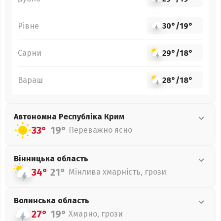
Рівне
30°
/
19°
Сарни
29°
/
18°
Вараш
28°
/
18°
Автономна Республіка Крим
33°
19°
Переважно ясно
Вінницька
область
34°
21°
Мінлива хмарність, грози
Волинська
область
27°
19°
Хмарно, грози