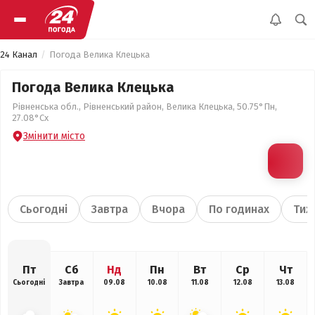
24 Канал
Погода Велика Клецька
Погода Велика Клецька
Рівненська обл., Рівненський район, Велика Клецька, 50.75°Пн,
27.08°Сх
Змінити місто
Сьогодні
Завтра
Вчора
По годинах
Тиж
Пт
Сб
Нд
Пн
Вт
Ср
Чт
Сьогодні
Завтра
09.08
10.08
11.08
12.08
13.08