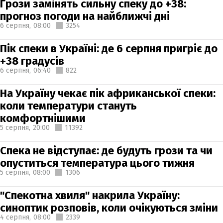
Грози замінять сильну спеку до +38:
прогноз погоди на найближчі дні
6 серпня,
08:00
3254
Пік спеки в Україні: де 6 серпня пригріє до
+38 градусів
6 серпня,
06:40
822
На Україну чекає пік африканської спеки:
коли температури стануть
комфортнішими
5 серпня,
20:00
11392
Спека не відступає: де будуть грози та чи
опуститься температура цього тижня
5 серпня,
08:00
1306
"Спекотна хвиля" накрила Україну:
синоптик розповів, коли очікуються зміни
4 серпня,
08:00
2339