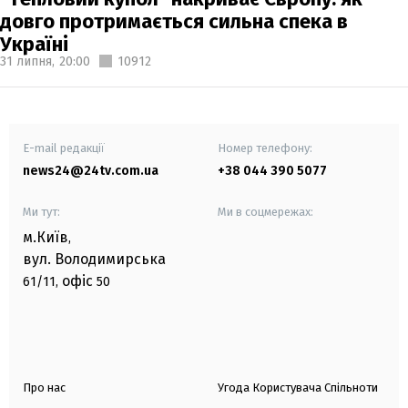
довго протримається сильна спека в
Україні
31 липня,
20:00
10912
E-mail редакції
Номер телефону:
news24@24tv.com.ua
+38 044 390 5077
Ми тут:
Ми в соцмережах:
м.Київ
,
вул. Володимирська
офіс
61/11,
50
Про нас
Угода Користувача Спільноти