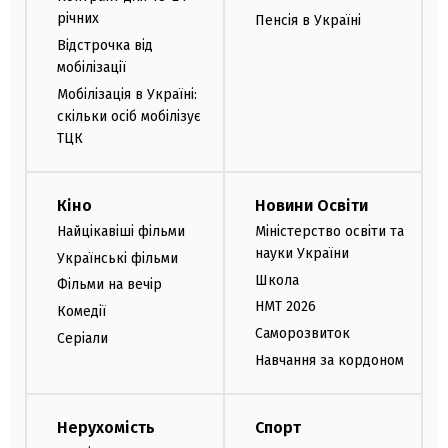
річних
Пенсія в Україні
Відстрочка від
мобілізації
Мобілізація в Україні:
скільки осіб мобілізує
ТЦК
Кіно
Новини Освіти
Найцікавіші фільми
Міністерство освіти та
науки України
Українські фільми
Школа
Фільми на вечір
НМТ 2026
Комедії
Саморозвиток
Серіали
Навчання за кордоном
Нерухомість
Спорт