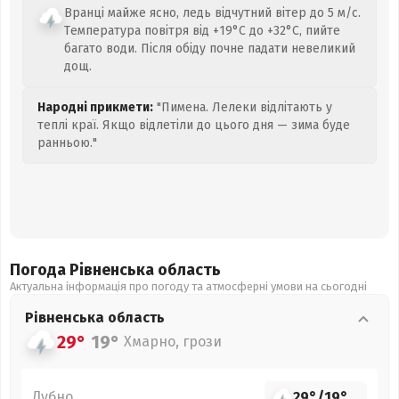
Вранці майже ясно, ледь відчутний вітер до 5 м/с.
Температура повітря від +19°C до +32°C, пийте
багато води. Після обіду почне падати невеликий
дощ.
Народні прикмети:
"Пимена. Лелеки відлітають у
теплі краї. Якщо відлетіли до цього дня — зима буде
ранньою."
Погода Рівненська
область
Актуальна інформація про погоду та атмосферні умови на сьогодні
Рівненська
область
29°
19°
Хмарно, грози
Дубно
29°
/
19°