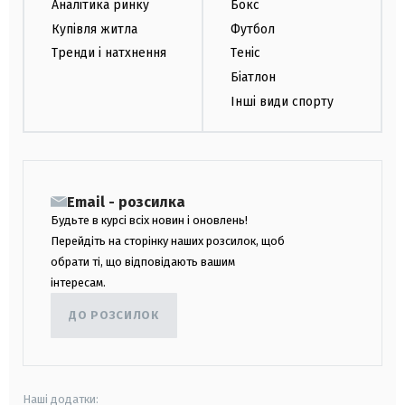
Аналітика ринку
Бокс
Купівля житла
Футбол
Тренди і натхнення
Теніс
Біатлон
Інші види спорту
Email - розсилка
Будьте в курсі всіх новин і оновлень!
Перейдіть на сторінку наших розсилок, щоб
обрати ті, що відповідають вашим
інтересам.
ДО РОЗСИЛОК
Наші додатки: