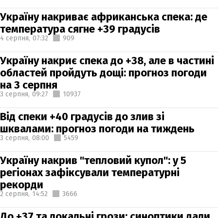
Україну накриває африканська спека: де
температура сягне +39 градусів
4 серпня,
07:32
909
Україну накриє спека до +38, але в частині
областей пройдуть дощі: прогноз погоди
на 3 серпня
3 серпня,
09:27
10937
Від спеки +40 градусів до злив зі
шквалами: прогноз погоди на тиждень
3 серпня,
08:00
5459
Україну накрив "тепловий купол": у 5
регіонах зафіксували температурні
рекорди
2 серпня,
14:52
3666
До +37 та локальні грози: синоптики дали