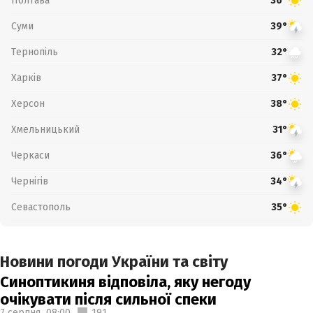
Полтава
36°
Суми
39°
Тернопіль
32°
Харків
37°
Херсон
38°
Хмельницький
31°
Черкаси
36°
Чернігів
34°
Севастополь
35°
Новини погоди України та світу
Синоптикиня відповіла, яку негоду
очікувати після сильної спеки
7 серпня,
08:00
191