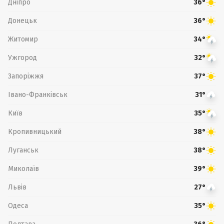
Дніпро
36°
Донецьк
36°
Житомир
34°
Ужгород
32°
Запоріжжя
37°
Івано-Франківськ
31°
Київ
35°
Кропивницький
38°
Луганськ
38°
Миколаїв
39°
Львів
27°
Одеса
35°