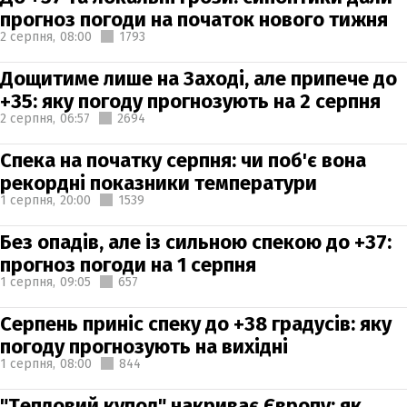
прогноз погоди на початок нового тижня
2 серпня,
08:00
1793
Дощитиме лише на Заході, але припече до
+35: яку погоду прогнозують на 2 серпня
2 серпня,
06:57
2694
Спека на початку серпня: чи поб'є вона
рекордні показники температури
1 серпня,
20:00
1539
Без опадів, але із сильною спекою до +37:
прогноз погоди на 1 серпня
1 серпня,
09:05
657
Серпень приніс спеку до +38 градусів: яку
погоду прогнозують на вихідні
1 серпня,
08:00
844
"Тепловий купол" накриває Європу: як