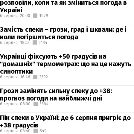
розповіли, коли та як зміниться погода в
Україні
6 серпня,
20:00
1079
Замість спеки – грози, град і шквали: де і
коли погіршиться погода
6 серпня,
18:53
2134
Українці фіксують +50 градусів на
"домашніх" термометрах: що на це кажуть
синоптики
6 серпня,
16:46
2392
Грози замінять сильну спеку до +38:
прогноз погоди на найближчі дні
6 серпня,
08:00
3364
Пік спеки в Україні: де 6 серпня пригріє до
+38 градусів
6 серпня,
06:40
849