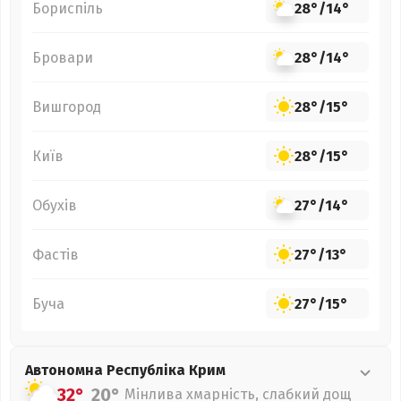
Бориспіль
28°
/
14°
Бровари
28°
/
14°
Вишгород
28°
/
15°
Київ
28°
/
15°
Обухів
27°
/
14°
Фастів
27°
/
13°
Буча
27°
/
15°
Автономна Республіка Крим
32°
20°
Мінлива хмарність, слабкий дощ