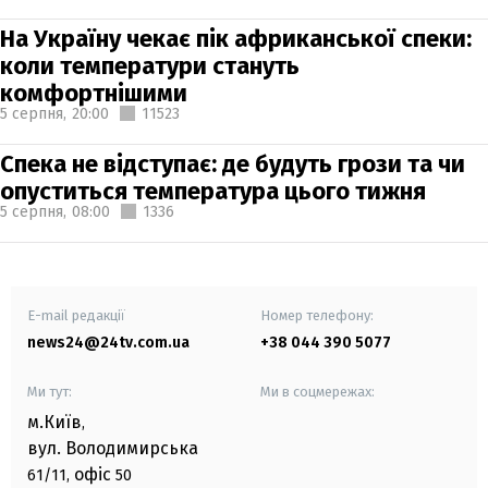
На Україну чекає пік африканської спеки:
коли температури стануть
комфортнішими
5 серпня,
20:00
11523
Спека не відступає: де будуть грози та чи
опуститься температура цього тижня
5 серпня,
08:00
1336
E-mail редакції
Номер телефону:
news24@24tv.com.ua
+38 044 390 5077
Ми тут:
Ми в соцмережах:
м.Київ
,
вул. Володимирська
офіс
61/11,
50