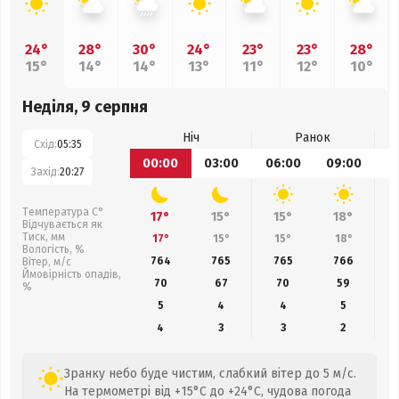
24°
28°
30°
24°
23°
23°
28°
15°
14°
14°
13°
11°
12°
10°
Неділя, 9 серпня
Ніч
Ранок
Схід:
05:35
00:00
03:00
06:00
09:00
1
Захід:
20:27
Температура С°
17°
15°
15°
18°
Відчувається як
Тиск, мм
17°
15°
15°
18°
Вологість, %
764
765
765
766
Вітер, м/с
Ймовірність опадів,
70
67
70
59
%
5
4
4
5
4
3
3
2
Зранку небо буде чистим, слабкий вітер до 5 м/с.
На термометрі від +15°C до +24°C, чудова погода