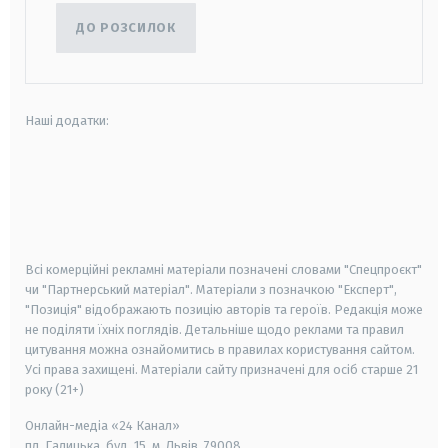
ДО РОЗСИЛОК
Наші додатки:
android
apple
smart tv
samsung smart tv
Всі комерційні рекламні матеріали позначені словами "Спецпроєкт"
чи "Партнерський матеріал". Матеріали з позначкою "Експерт",
"Позиція" відображають позицію авторів та героїв. Редакція може
не поділяти їхніх поглядів. Детальніше щодо реклами та правил
цитування можна ознайомитись в правилах користування сайтом.
Усі права захищені.
Матеріали сайту призначені для осіб старше
21
року (21+)
Онлайн-медіа «24 Канал»
пл. Галицька, буд. 15, м. Львів, 79008