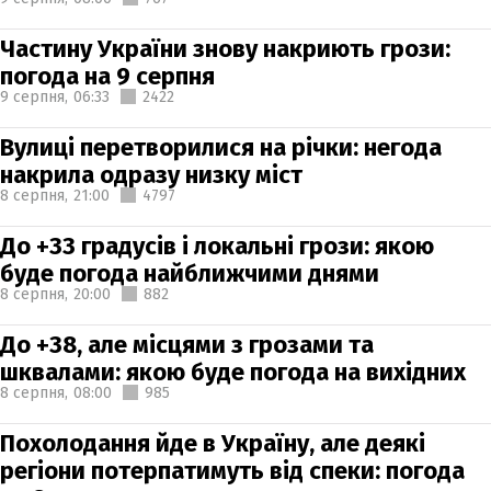
Частину України знову накриють грози:
погода на 9 серпня
9 серпня,
06:33
2422
Вулиці перетворилися на річки: негода
накрила одразу низку міст
8 серпня,
21:00
4797
До +33 градусів і локальні грози: якою
буде погода найближчими днями
8 серпня,
20:00
882
До +38, але місцями з грозами та
шквалами: якою буде погода на вихідних
8 серпня,
08:00
985
Похолодання йде в Україну, але деякі
регіони потерпатимуть від спеки: погода