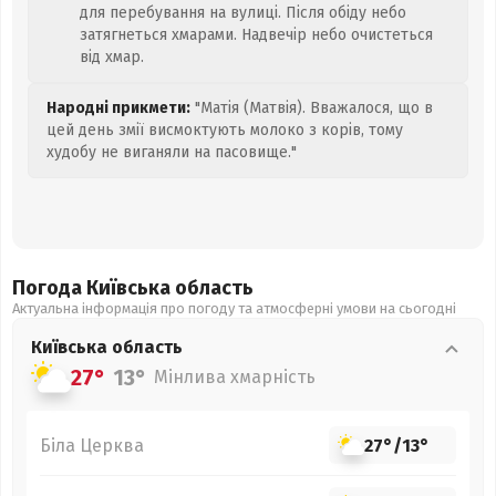
для перебування на вулиці. Після обіду небо
затягнеться хмарами. Надвечір небо очистеться
від хмар.
Народні прикмети:
"Матія (Матвія). Вважалося, що в
цей день змії висмоктують молоко з корів, тому
худобу не виганяли на пасовище."
Погода Київська
область
Актуальна інформація про погоду та атмосферні умови на сьогодні
Київська
область
27°
13°
Мінлива хмарність
Біла Церква
27°
/
13°