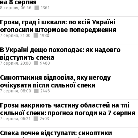
на 8 серпня
8 серпня,
06:46
1361
Грози, град і шквали: по всій Україні
оголосили штормове попередження
7 серпня,
21:00
1980
В Україні дещо похолодає: як надовго
відступить спека
7 серпня,
20:00
9460
Синоптикиня відповіла, яку негоду
очікувати після сильної спеки
7 серпня,
08:00
2446
Грози накриють частину областей на тлі
сильної спеки: прогноз погоди на 7 серпня
7 серпня,
06:21
2403
Спека почне відступати: синоптики