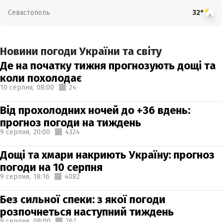
Севастополь
32°
Новини погоди України та світу
Де на початку тижня прогнозують дощі та
коли похолодає
10 серпня,
08:00
24
Від прохолодних ночей до +36 вдень:
прогноз погоди на тиждень
9 серпня,
20:00
4324
Дощі та хмари накриють Україну: прогноз
погоди на 10 серпня
9 серпня,
18:16
4082
Без сильної спеки: з якої погоди
розпочнеться наступний тиждень
9 серпня,
08:00
767