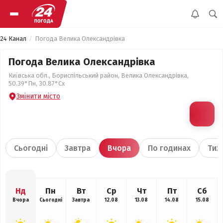
24 Канал
Погода Велика Олександрівка
Погода Велика Олександрівка
Київська обл., Бориспільський район, Велика Олександрівка,
50.39°Пн, 30.87°Сх
Змінити місто
Сьогодні
Завтра
Вчора
По годинах
Тиж
Нд
Пн
Вт
Ср
Чт
Пт
Сб
Вчора
Сьогодні
Завтра
12.08
13.08
14.08
15.08