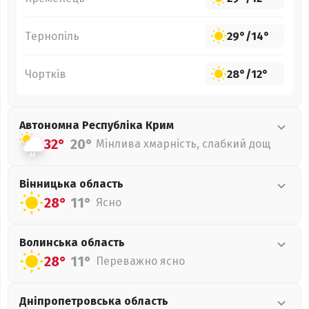
Тернопіль
29°
/
14°
Чортків
28°
/
12°
Автономна Республіка Крим
32°
20°
Мінлива хмарність, слабкий дощ
Вінницька
область
28°
11°
Ясно
Волинська
область
28°
11°
Переважно ясно
Дніпропетровська
область