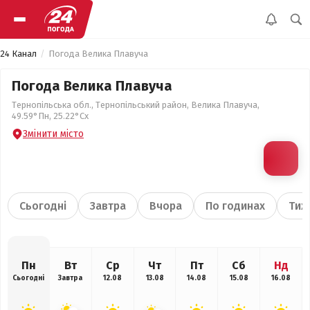
24 Канал
Погода Велика Плавуча
Погода Велика Плавуча
Тернопільська обл., Тернопільський район, Велика Плавуча,
49.59°Пн, 25.22°Сх
Змінити місто
Сьогодні
Завтра
Вчора
По годинах
Тиж
Пн
Вт
Ср
Чт
Пт
Сб
Нд
Сьогодні
Завтра
12.08
13.08
14.08
15.08
16.08