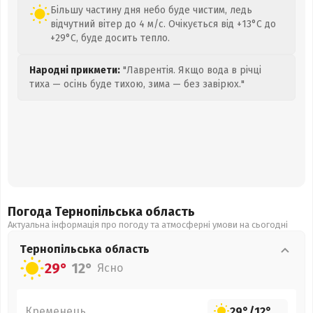
Більшу частину дня небо буде чистим, ледь
відчутний вітер до 4 м/с. Очікується від +13°C до
+29°C, буде досить тепло.
Народні прикмети:
"Лаврентія. Якщо вода в річці
тиха — осінь буде тихою, зима — без завірюх."
Погода Тернопільська
область
Актуальна інформація про погоду та атмосферні умови на сьогодні
Тернопільська
область
29°
12°
Ясно
Кременець
29°
/
12°