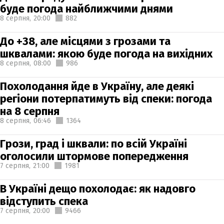
буде погода найближчими днями
8 серпня,
20:00
882
До +38, але місцями з грозами та
шквалами: якою буде погода на вихідних
8 серпня,
08:00
986
Похолодання йде в Україну, але деякі
регіони потерпатимуть від спеки: погода
на 8 серпня
8 серпня,
06:46
1364
Грози, град і шквали: по всій Україні
оголосили штормове попередження
7 серпня,
21:00
1981
В Україні дещо похолодає: як надовго
відступить спека
7 серпня,
20:00
9466