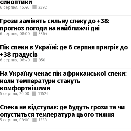
синоптики
6 серпня,
16:46
2392
Грози замінять сильну спеку до +38:
прогноз погоди на найближчі дні
6 серпня,
08:00
3364
Пік спеки в Україні: де 6 серпня пригріє до
+38 градусів
6 серпня,
06:40
850
На Україну чекає пік африканської спеки:
коли температури стануть
комфортнішими
5 серпня,
20:00
11524
Спека не відступає: де будуть грози та чи
опуститься температура цього тижня
5 серпня,
08:00
1338