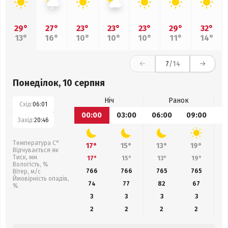
29°
27°
23°
23°
23°
29°
32°
13°
16°
10°
10°
10°
11°
14°
7
/14
Понеділок, 10 серпня
Ніч
Ранок
Схід:
06:01
00:00
03:00
06:00
09:00
1
Захід:
20:46
Температура С°
17°
15°
13°
19°
Відчувається як
Тиск, мм
17°
15°
13°
19°
Вологість, %
766
766
765
765
Вітер, м/с
Ймовірність опадів,
74
77
82
67
%
3
3
3
3
2
2
2
2