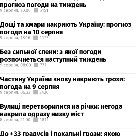
прогноз погоди на тиждень
9 серпня,
20:00
5151
Дощі та хмари накриють Україну: прогноз
погоди на 10 серпня
9 серпня,
18:16
4177
Без сильної спеки: з якої погоди
розпочнеться наступний тиждень
9 серпня,
08:00
777
Частину України знову накриють грози:
погода на 9 серпня
9 серпня,
06:33
2426
Вулиці перетворилися на річки: негода
накрила одразу низку міст
8 серпня,
21:00
4811
До +33 градусів і локальні грози: якою