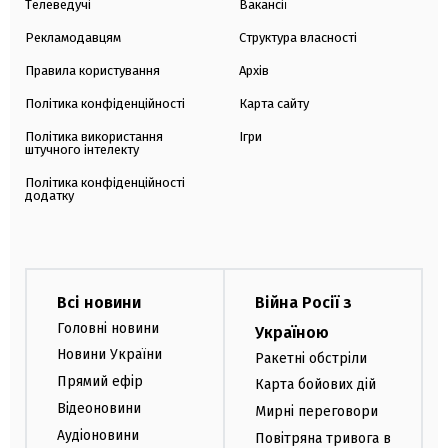
Телеведучі
Вакансії
Рекламодавцям
Структура власності
Правила користування
Архів
Політика конфіденційності
Карта сайту
Політика використання
Ігри
штучного інтелекту
Політика конфіденційності
додатку
Всі новини
Війна Росії з
Головні новини
Україною
Новини України
Ракетні обстріли
Прямий ефір
Карта бойових дій
Відеоновини
Мирні переговори
Аудіоновини
Повітряна тривога в