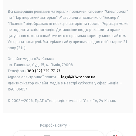
smart tv
samsung smart tv
Всі комерційні рекламні матеріали позначені словами "Спецпроєкт"
чи "Партнерський матеріал". Матеріали з позначкою "Експерт",
"Позиція" відображають позицію авторів та героїв. Редакція може
не поділяти їхніх поглядів. Детальніше щодо реклами та правил
цитування можна ознайомитись в правилах користування сайтом.
Усі права захищені.
Матеріали сайту призначені для осіб старше
21
року (21+)
Онлайн-медіа «24 Канал»
пл. Галицька, буд. 15, м. Львів, 79008
Телефон
+380 (32) 229-77-77
Адреса електронної пошти —
legal@24tv.com.ua
Ідентифікатор онлайн-медіа в Реєстрі суб'єктів у сфері медіа —
R40-06057
© 2005—2026,
ПрАТ «Телерадіокомпанія "Люкс"», 24 Канал.
Розробка сайту
-