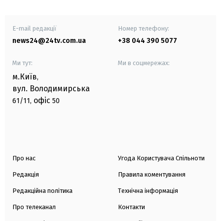
E-mail редакції
Номер телефону:
news24@24tv.com.ua
+38 044 390 5077
Ми тут:
Ми в соцмережах:
м.Київ
,
вул. Володимирська
офіс
61/11,
50
Про нас
Угода Користувача Спільноти
Редакція
Правила коментування
Редакційна політика
Технічна інформація
Про телеканал
Контакти