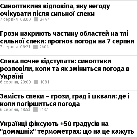
Синоптикиня відповіла, яку негоду
очікувати після сильної спеки
7 серпня,
08:00
2447
Грози накриють частину областей на тлі
сильної спеки: прогноз погоди на 7 серпня
7 серпня,
06:21
2404
Спека почне відступати: синоптики
розповіли, коли та як зміниться погода в
Україні
6 серпня,
20:00
1081
Замість спеки – грози, град і шквали: де і
коли погіршиться погода
6 серпня,
18:53
2137
Українці фіксують +50 градусів на
"домашніх" термометрах: що на це кажуть