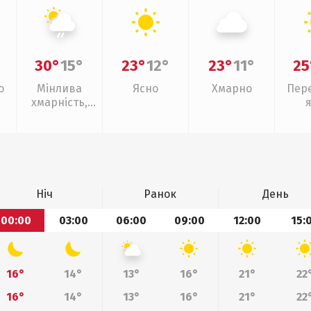
30°
15°
23°
12°
23°
11°
25
о
Мінлива
Ясно
Хмарно
Пер
хмарність,
слабкий дощ
Ніч
Ранок
День
00:00
03:00
06:00
09:00
12:00
15:
16°
14°
13°
16°
21°
22
16°
14°
13°
16°
21°
22