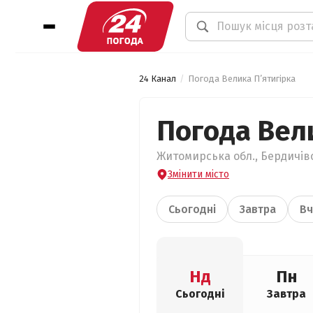
24 Канал
Погода Велика П’ятигірка
Погода Вели
Житомирська обл., Бердичівс
Змінити місто
Сьогодні
Завтра
Вч
Нд
Пн
Сьогодні
Завтра