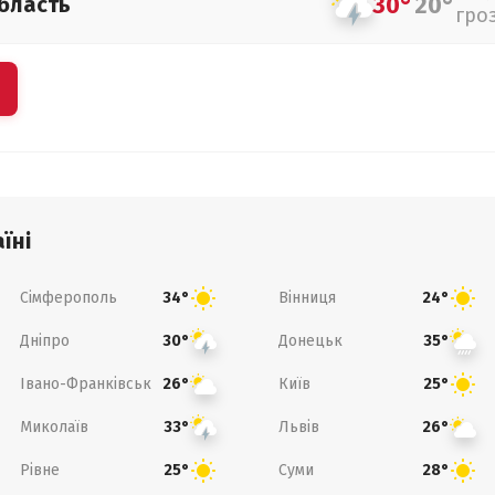
30°
20°
бласть
гро
їні
Сімферополь
Вінниця
34°
24°
Дніпро
Донецьк
30°
35°
Івано-Франківськ
Київ
26°
25°
Миколаїв
Львів
33°
26°
Рівне
Суми
25°
28°