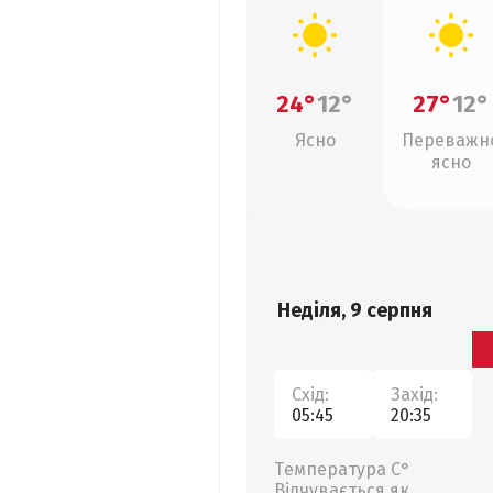
24°
12°
27°
12°
Ясно
Переважн
ясно
Неділя, 9 серпня
Схід:
Захід:
05:45
20:35
Температура С°
Відчувається як