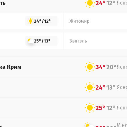
24°
12°
ть
Ясн
24°
/
12°
Житомир
25°
/
13°
Звягель
34°
20°
ка Крим
Ясн
24°
13°
Ясн
25°
12°
Ясн
Мін