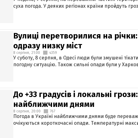
суха погода. У деяких регіонах країни пройдуть гро
Вулиці перетворилися на річки
одразу низку міст
8 серпня,
21:00
4359
У суботу, 8 серпня, в Одесі люди були змушені тікат
погодну ситуацію. Також сильні опади були у Харкові
До +33 градусів і локальні гроз
найближчими днями
8 серпня,
20:00
767
Погода в Україні найближчими днями буде переваж
очікуються короткочасні опади. Температурні макси