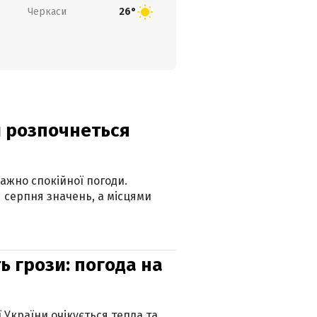
Черкаси
26°
ди розпочнеться
ажно спокійної погоди.
 серпня значень, а місцями
ь грози: погода на
ї України очікується тепла та