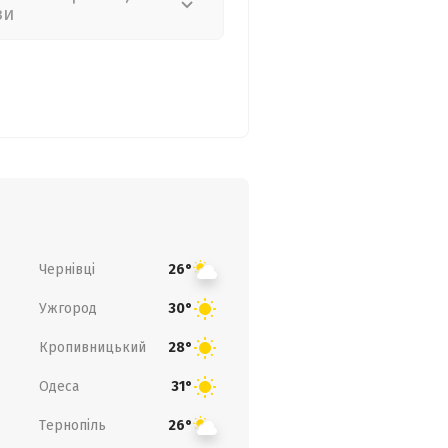
зи
Чернівці
26°
Ужгород
30°
Кропивницький
28°
Одеса
31°
Тернопіль
26°