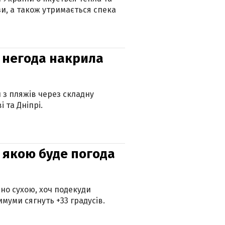
зи, а також утримається спека
: негода накрила
и з пляжів через складну
 та Дніпрі.
и: якою буде погода
но сухою, хоч подекуди
муми сягнуть +33 градусів.