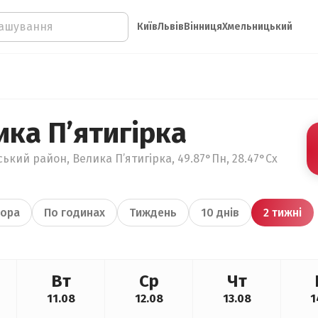
Київ
Львів
Вінниця
Хмельницький
ка П’ятигірка
ький район, Велика П’ятигірка, 49.87°Пн, 28.47°Сх
ора
По годинах
Тиждень
10 днів
2 тижні
Вт
Ср
Чт
11.08
12.08
13.08
1