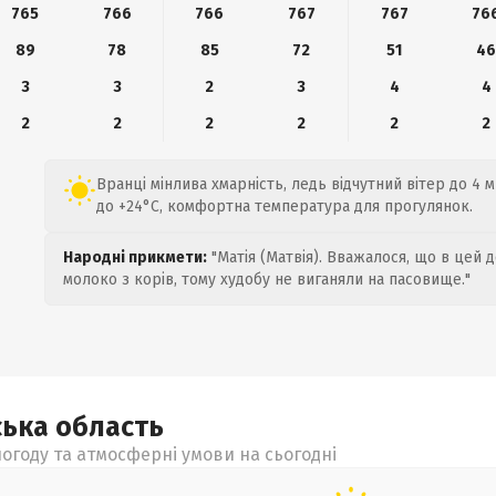
765
766
766
767
767
76
89
78
85
72
51
4
3
3
2
3
4
4
2
2
2
2
2
2
Вранці мінлива хмарність, ледь відчутний вітер до 4 м
до +24°C, комфортна температура для прогулянок.
Народні прикмети:
"Матія (Матвія). Вважалося, що в цей 
молоко з корів, тому худобу не виганяли на пасовище."
ська
область
огоду та атмосферні умови на сьогодні