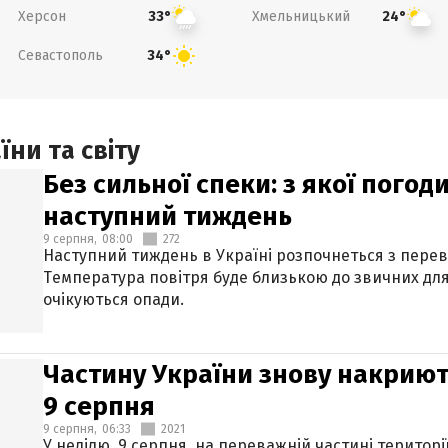
Херсон
Хмельницький
33°
24°
Севастополь
34°
ни та світу
Без сильної спеки: з якої пого
наступний тиждень
9 серпня,
08:00
272
Наступний тиждень в Україні розпочнеться з перев
Температура повітря буде близькою до звичних для
очікуються опади.
Частину України знову накриют
9 серпня
9 серпня,
06:33
2021
У неділю, 9 серпня, на переважній частині територі