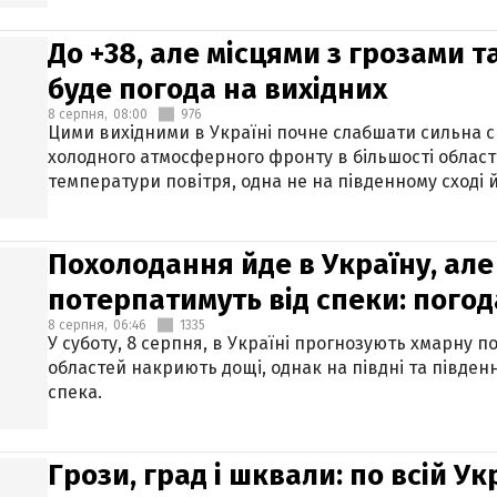
До +38, але місцями з грозами 
буде погода на вихідних
8 серпня,
08:00
976
Цими вихідними в Україні почне слабшати сильна 
холодного атмосферного фронту в більшості област
температури повітря, одна не на південному сході й
Похолодання йде в Україну, але
потерпатимуть від спеки: погод
8 серпня,
06:46
1335
У суботу, 8 серпня, в Україні прогнозують хмарну п
областей накриють дощі, однак на півдні та півден
спека.
Грози, град і шквали: по всій У