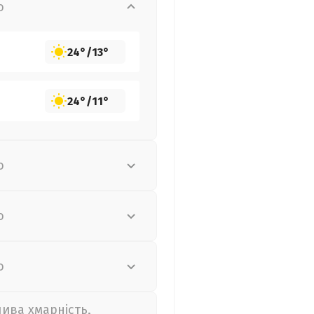
о
24°
/
13°
24°
/
11°
о
о
о
лива хмарність,