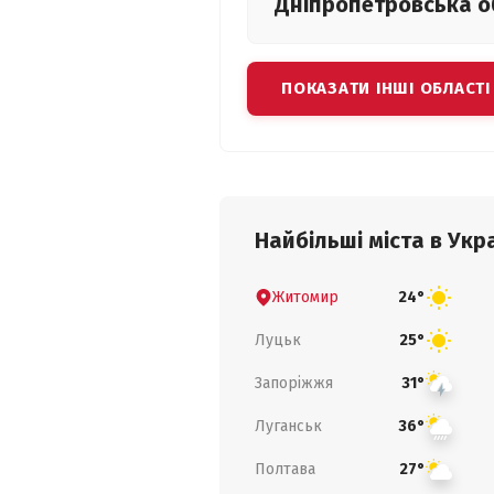
Дніпропетровська
о
ПОКАЗАТИ ІНШІ ОБЛАСТІ
Найбільші міста в Укра
Житомир
24°
Луцьк
25°
Запоріжжя
31°
Луганськ
36°
Полтава
27°