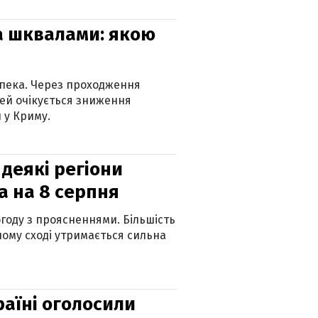
та шквалами: якою
спека. Через проходження
ей очікується зниження
 у Криму.
 деякі регіони
а на 8 серпня
огоду з проясненнями. Більшість
ному сході утримається сильна
країні оголосили