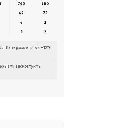
6
765
766
6
47
72
4
2
2
2
/с. На термометрі від +12°C
день змії висмоктують