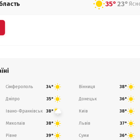
35°
23°
бласть
Ясн
їні
Сімферополь
Вінниця
34°
38°
Дніпро
Донецьк
35°
36°
Івано-Франківськ
Київ
38°
38°
Миколаїв
Львів
38°
37°
Рівне
Суми
39°
36°