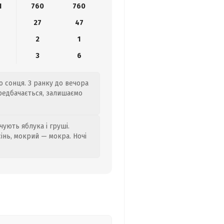
1
760
760
27
47
2
1
3
6
о сонця. З ранку до вечора
ередбачається, залишаємо
ують яблука і груші.
сінь, мокрий — мокра. Ночі