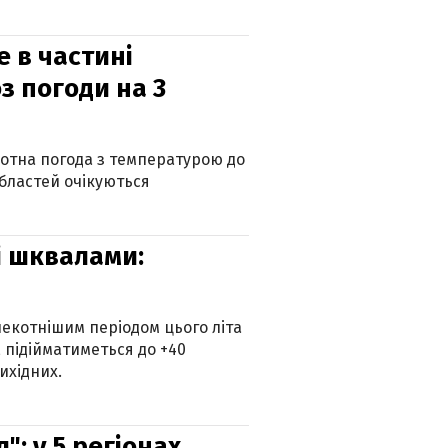
е в частині
з погоди на 3
котна погода з температурою до
 областей очікуються
зі шквалами:
екотнішим періодом цього літа
 підійматиметься до +40
ихідних.
: у 5 регіонах