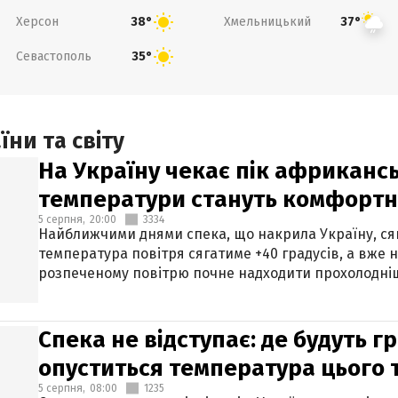
Херсон
Хмельницький
38°
37°
Севастополь
35°
ни та світу
На Україну чекає пік африкансь
температури стануть комфорт
5 серпня,
20:00
3334
Найближчими днями спека, що накрила Україну, сяг
температура повітря сягатиме +40 градусів, а вже 
розпеченому повітрю почне надходити прохолодніш
Спека не відступає: де будуть г
опуститься температура цього
5 серпня,
08:00
1235