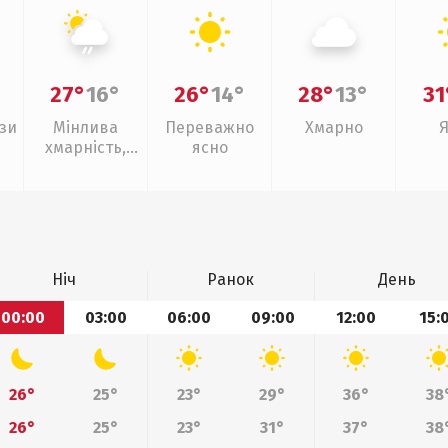
27°
16°
26°
14°
28°
13°
31
зи
Мінлива
Переважно
Хмарно
хмарність,
ясно
слабкий дощ
Ніч
Ранок
День
00:00
03:00
06:00
09:00
12:00
15:
26°
25°
23°
29°
36°
38
26°
25°
23°
31°
37°
38