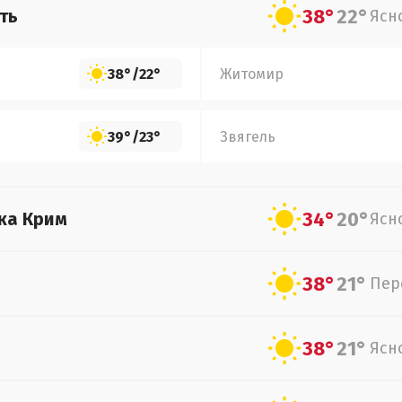
38°
22°
ть
Ясн
38°
/
22°
Житомир
39°
/
23°
Звягель
34°
20°
ка Крим
Ясн
38°
21°
Пер
38°
21°
Ясн