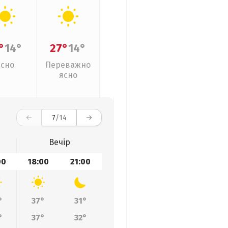
°
14°
27°
14°
Ясно
Переважно
ясно
7
/14
Вечір
00
18:00
21:00
°
37°
31°
°
37°
32°