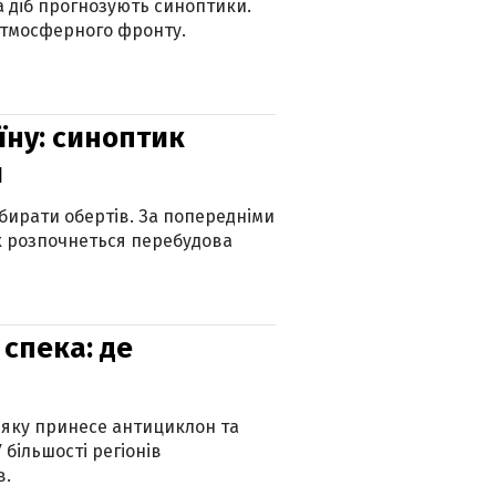
ка діб прогнозують синоптики.
атмосферного фронту.
їну: синоптик
и
бирати обертів. За попередніми
х розпочнеться перебудова
спека: де
 яку принесе антициклон та
 більшості регіонів
в.