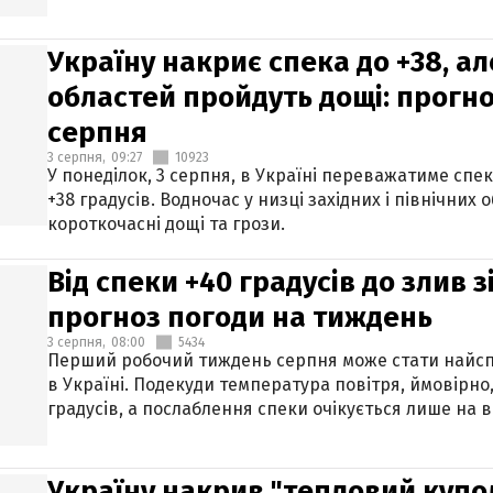
Україну накриє спека до +38, ал
областей пройдуть дощі: прогно
серпня
3 серпня,
09:27
10923
У понеділок, 3 серпня, в Україні переважатиме спе
+38 градусів. Водночас у низці західних і північних
короткочасні дощі та грози.
Від спеки +40 градусів до злив 
прогноз погоди на тиждень
3 серпня,
08:00
5434
Перший робочий тиждень серпня може стати найсп
в Україні. Подекуди температура повітря, ймовірно,
градусів, а послаблення спеки очікується лише на в
Україну накрив "тепловий купол"