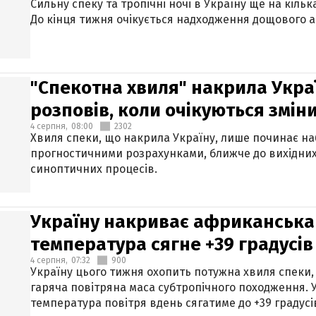
Сильну спеку та тропічні ночі в Україну ще на кіль
До кінця тижня очікується надходження дощового 
"Спекотна хвиля" накрила Укра
розповів, коли очікуються змін
4 серпня,
08:00
2302
Хвиля спеки, що накрила Україну, лише починає на
прогностичними розрахунками, ближче до вихідни
синоптичних процесів.
Україну накриває африканська 
температура сягне +39 градусів
4 серпня,
07:32
900
Україну цього тижня охопить потужна хвиля спеки,
гаряча повітряна маса субтропічного походження. У
температура повітря вдень сягатиме до +39 градусі