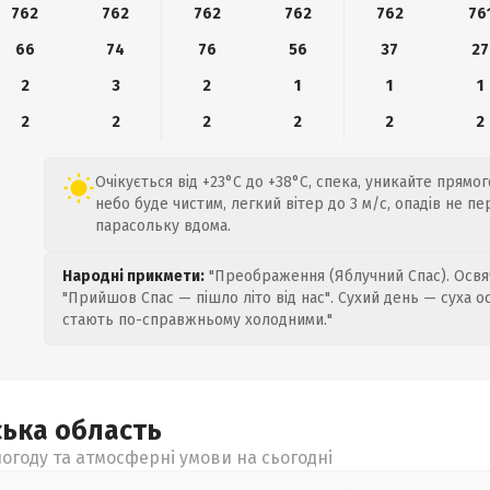
762
762
762
762
762
76
66
74
76
56
37
27
2
3
2
1
1
1
2
2
2
2
2
2
Очікується від +23°C до +38°C, спека, уникайте прямог
небо буде чистим, легкий вітер до 3 м/с, опадів не п
парасольку вдома.
Народні прикмети:
"Преображення (Яблучний Спас). Освяч
"Прийшов Спас — пішло літо від нас". Сухий день — суха о
стають по-справжньому холодними."
ська
область
огоду та атмосферні умови на сьогодні