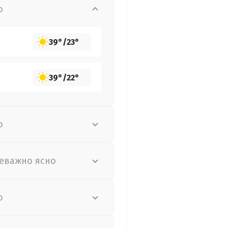
о
39°
/
23°
39°
/
22°
о
еважно ясно
о