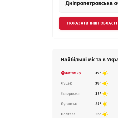
Дніпропетровська
о
ПОКАЗАТИ ІНШІ ОБЛАСТІ
Найбільші міста в Укра
Житомир
39°
Луцьк
38°
Запоріжжя
37°
Луганськ
37°
Полтава
35°