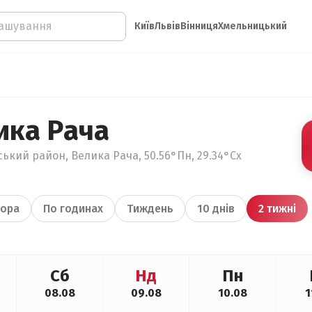
Київ
Львів
Вінниця
Хмельницький
ика Рача
кий район, Велика Рача, 50.56°Пн, 29.34°Сх
ора
По годинах
Тиждень
10 днів
2 тижні
Сб
Нд
Пн
08.08
09.08
10.08
1