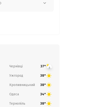
о
Чернівці
37°
Ужгород
38°
Кропивницький
38°
Одеса
34°
Тернопіль
38°