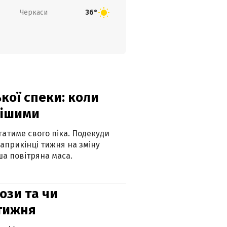
Черкаси
36°
кої спеки: коли
нішими
атиме свого піка. Подекуди
наприкінці тижня на зміну
а повітряна маса.
рози та чи
 тижня