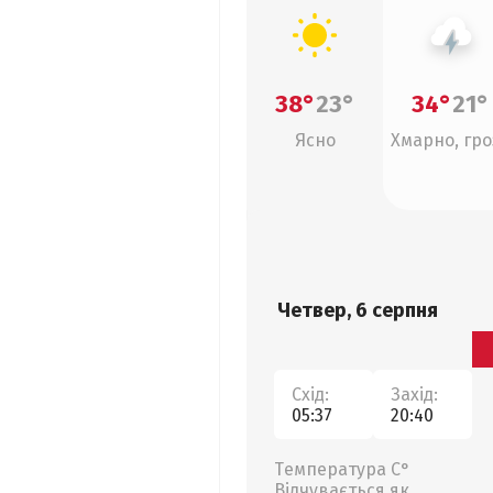
38°
23°
34°
21°
Ясно
Хмарно, гро
Четвер, 6 серпня
Схід:
Захід:
05:37
20:40
Температура С°
Відчувається як