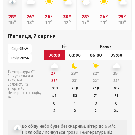
28°
26°
26°
30°
28°
24°
25°
16°
13°
11°
12°
17°
11°
10°
П'ятниця, 7 серпня
Ніч
Ранок
Схід:
05:49
00:00
03:00
06:00
09:00
1
Захід:
20:54
Температура С°
27°
23°
22°
25°
Відчувається як
Тиск, мм
27°
23°
22°
25°
Вологість, %
760
759
759
762
Вітер, м/с
Ймовірність опадів,
47
53
71
71
%
0
1
3
6
2
2
2
24
До обіду небо буде безхмарним, вітер до 6 м/с.
Після обіду почнуться грози. Температура від