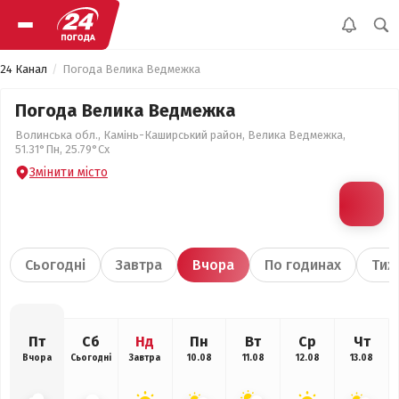
24 Канал
Погода Велика Ведмежка
Погода Велика Ведмежка
Волинська обл., Камінь-Каширський район, Велика Ведмежка,
51.31°Пн, 25.79°Сх
Змінити місто
Сьогодні
Завтра
Вчора
По годинах
Тиж
Пт
Сб
Нд
Пн
Вт
Ср
Чт
Вчора
Сьогодні
Завтра
10.08
11.08
12.08
13.08