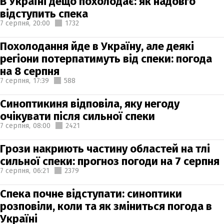
В Україні дещо похолодає: як надовго
відступить спека
7 серпня,
20:00
1732
Похолодання йде в Україну, але деякі
регіони потерпатимуть від спеки: погода
на 8 серпня
7 серпня,
17:39
588
Синоптикиня відповіла, яку негоду
очікувати після сильної спеки
7 серпня,
08:00
2421
Грози накриють частину областей на тлі
сильної спеки: прогноз погоди на 7 серпня
7 серпня,
06:21
2379
Спека почне відступати: синоптики
розповіли, коли та як зміниться погода в
Україні