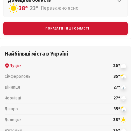
Донецька
область
38°
23°
Переважно ясно
ПОКАЗАТИ ІНШІ ОБЛАСТІ
Найбільші міста в Україні
Луцьк
26°
Сімферополь
35°
Вінниця
27°
Чернівці
27°
Дніпро
35°
Донецьк
38°
Житомир
24°