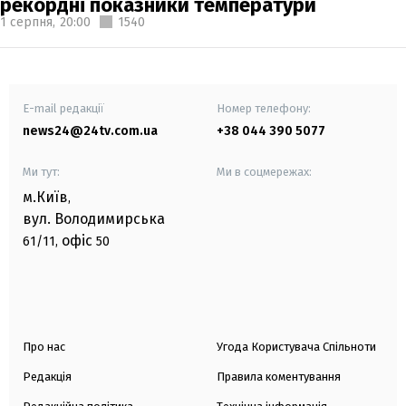
рекордні показники температури
1 серпня,
20:00
1540
E-mail редакції
Номер телефону:
news24@24tv.com.ua
+38 044 390 5077
Ми тут:
Ми в соцмережах:
м.Київ
,
вул. Володимирська
офіс
61/11,
50
Про нас
Угода Користувача Спільноти
Редакція
Правила коментування