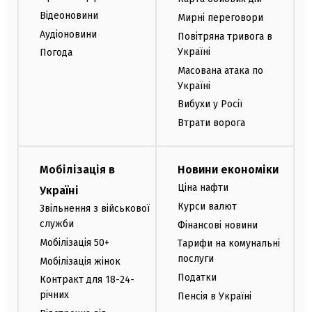
Відеоновини
Мирні переговори
Аудіоновини
Повітряна тривога в
Україні
Погода
Масована атака по
Україні
Вибухи у Росії
Втрати ворога
Мобілізація в
Новини економіки
Ціна нафти
Україні
Курси валют
Звільнення з військової
служби
Фінансові новини
Мобілізація 50+
Тарифи на комунальні
послуги
Мобілізація жінок
Податки
Контракт для 18-24-
річних
Пенсія в Україні