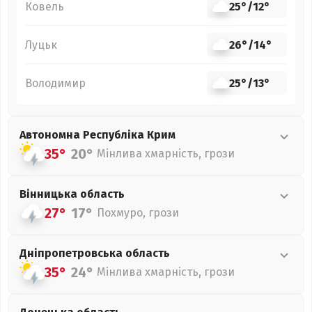
Ковель
25°
/
12°
Луцьк
26°
/
14°
Володимир
25°
/
13°
Автономна Республіка Крим
35°
20°
Мінлива хмарність, грози
Вінницька
область
27°
17°
Похмуро, грози
Дніпропетровська
область
35°
24°
Мінлива хмарність, грози