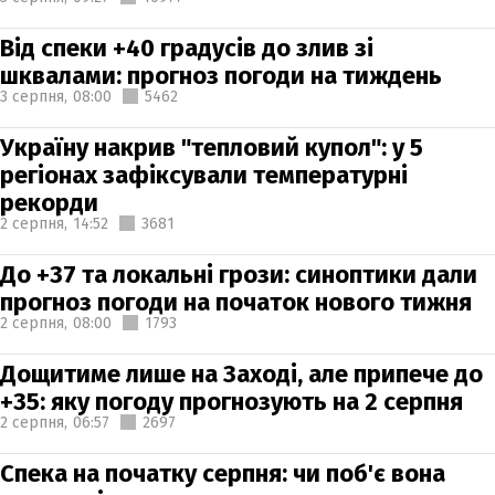
Від спеки +40 градусів до злив зі
шквалами: прогноз погоди на тиждень
3 серпня,
08:00
5462
Україну накрив "тепловий купол": у 5
регіонах зафіксували температурні
рекорди
2 серпня,
14:52
3681
До +37 та локальні грози: синоптики дали
прогноз погоди на початок нового тижня
2 серпня,
08:00
1793
Дощитиме лише на Заході, але припече до
+35: яку погоду прогнозують на 2 серпня
2 серпня,
06:57
2697
Спека на початку серпня: чи поб'є вона