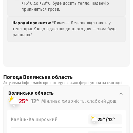
+16°C до +28°C, буде досить тепло. Надвечір
припиняться грози.
Народні прикмети:
"Пимена. Лелеки відлітають у
теплі краї. Якщо відлетіли до цього дня — зима буде
ранньою."
Погода Волинська
область
Актуальна інформація про погоду та атмосферні умови на сьогодні
Волинська
область
25°
12°
Мінлива хмарність, слабкий дощ
Камінь-Каширський
25°
/
12°