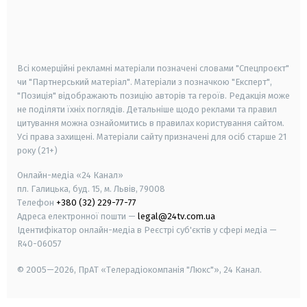
android
apple
smart tv
samsung smart tv
Всі комерційні рекламні матеріали позначені словами "Спецпроєкт"
чи "Партнерський матеріал". Матеріали з позначкою "Експерт",
"Позиція" відображають позицію авторів та героїв. Редакція може
не поділяти їхніх поглядів. Детальніше щодо реклами та правил
цитування можна ознайомитись в правилах користування сайтом.
Усі права захищені.
Матеріали сайту призначені для осіб старше
21
року (21+)
Онлайн-медіа «24 Канал»
пл. Галицька, буд. 15, м. Львів, 79008
Телефон
+380 (32) 229-77-77
Адреса електронної пошти —
legal@24tv.com.ua
Ідентифікатор онлайн-медіа в Реєстрі суб'єктів у сфері медіа —
R40-06057
© 2005—2026,
ПрАТ «Телерадіокомпанія "Люкс"», 24 Канал.