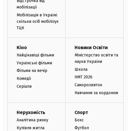
Відстрочка від
мобілізації
Мобілізація в Україні:
скільки осіб мобілізує
ТЦК
Кіно
Новини Освіти
Найцікавіші фільми
Міністерство освіти та
науки України
Українські фільми
Школа
Фільми на вечір
НМТ 2026
Комедії
Саморозвиток
Серіали
Навчання за кордоном
Нерухомість
Спорт
Аналітика ринку
Бокс
Купівля житла
Футбол