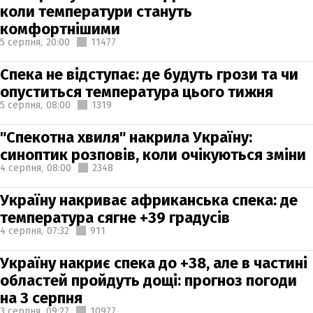
коли температури стануть
комфортнішими
5 серпня,
20:00
11477
Спека не відступає: де будуть грози та чи
опуститься температура цього тижня
5 серпня,
08:00
1319
"Спекотна хвиля" накрила Україну:
синоптик розповів, коли очікуються зміни
4 серпня,
08:00
2348
Україну накриває африканська спека: де
температура сягне +39 градусів
4 серпня,
07:32
911
Україну накриє спека до +38, але в частині
областей пройдуть дощі: прогноз погоди
на 3 серпня
3 серпня,
09:27
10977