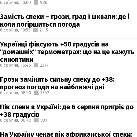
6 серпня,
20:00
986
Замість спеки – грози, град і шквали: де і
коли погіршиться погода
6 серпня,
18:53
2115
Українці фіксують +50 градусів на
"домашніх" термометрах: що на це кажуть
синоптики
6 серпня,
16:46
2317
Грози замінять сильну спеку до +38:
прогноз погоди на найближчі дні
6 серпня,
08:00
3342
Пік спеки в Україні: де 6 серпня пригріє до
+38 градусів
6 серпня,
06:40
831
На Україну чекає пік африканської спеки: