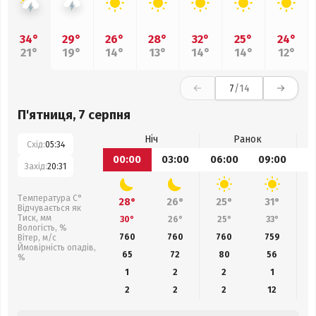
34°
29°
26°
28°
32°
25°
24°
21°
19°
14°
13°
14°
14°
12°
7
/14
П'ятниця, 7 серпня
Ніч
Ранок
Схід:
05:34
00:00
03:00
06:00
09:00
1
Захід:
20:31
Температура С°
28°
26°
25°
31°
Відчувається як
Тиск, мм
30°
26°
25°
33°
Вологість, %
760
760
760
759
Вітер, м/с
Ймовірність опадів,
65
72
80
56
%
1
2
2
1
2
2
2
12