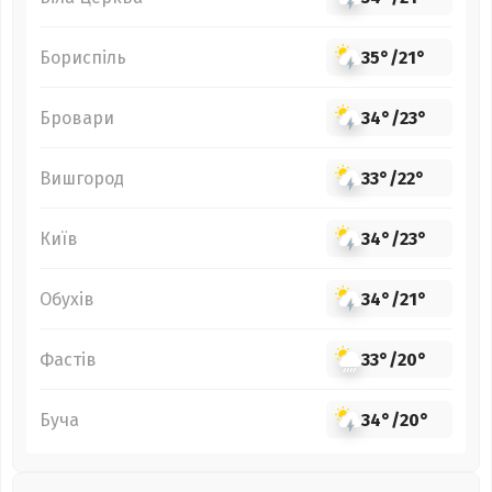
Бориспіль
35°
/
21°
Бровари
34°
/
23°
Вишгород
33°
/
22°
Київ
34°
/
23°
Обухів
34°
/
21°
Фастів
33°
/
20°
Буча
34°
/
20°