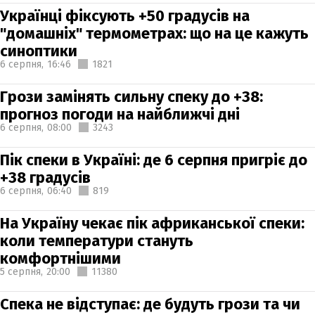
Українці фіксують +50 градусів на
"домашніх" термометрах: що на це кажуть
синоптики
6 серпня,
16:46
1821
Грози замінять сильну спеку до +38:
прогноз погоди на найближчі дні
6 серпня,
08:00
3243
Пік спеки в Україні: де 6 серпня пригріє до
+38 градусів
6 серпня,
06:40
819
На Україну чекає пік африканської спеки:
коли температури стануть
комфортнішими
5 серпня,
20:00
11380
Спека не відступає: де будуть грози та чи