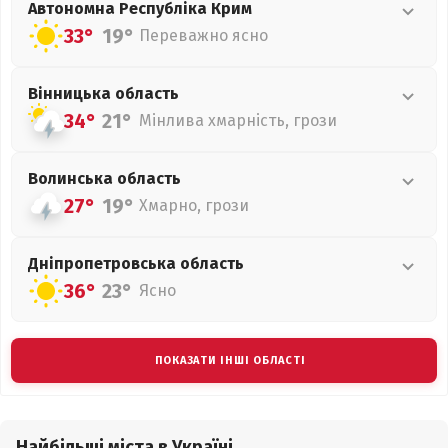
Автономна Республіка Крим
33°
19°
Переважно ясно
Вінницька
область
34°
21°
Мінлива хмарність, грози
Волинська
область
27°
19°
Хмарно, грози
Дніпропетровська
область
36°
23°
Ясно
ПОКАЗАТИ ІНШІ ОБЛАСТІ
Найбільші міста в Україні