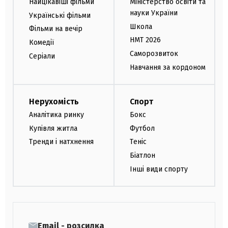
Найцікавіші фільми
Міністерство освіти та
науки України
Українські фільми
Школа
Фільми на вечір
НМТ 2026
Комедії
Саморозвиток
Серіали
Навчання за кордоном
Нерухомість
Спорт
Аналітика ринку
Бокс
Купівля житла
Футбол
Тренди і натхнення
Теніс
Біатлон
Інші види спорту
Email - розсилка