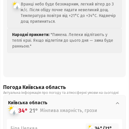
Вранці небо буде безхмарним, легкий вітер до 3
м/с. Після обіду почне падати невеликий дощ.
Температура повітря від +21°C до +34°C. Надвечір
дощ припиниться.
Народні прикмети:
"Пимена. Лелеки відлітають у
теплі краї. Якщо відлетіли до цього дня — зима буде
ранньою."
Погода Київська
область
Актуальна інформація про погоду та атмосферні умови на сьогодні
Київська
область
34°
21°
Мінлива хмарність, грози
Біла Церква
34°
/
21°