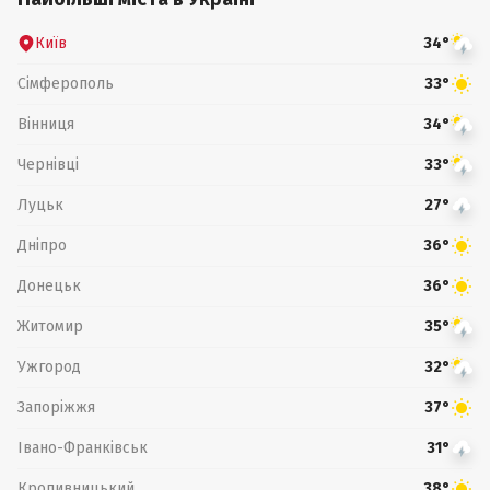
Київ
34°
Сімферополь
33°
Вінниця
34°
Чернівці
33°
Луцьк
27°
Дніпро
36°
Донецьк
36°
Житомир
35°
Ужгород
32°
Запоріжжя
37°
Івано-Франківськ
31°
Кропивницький
38°