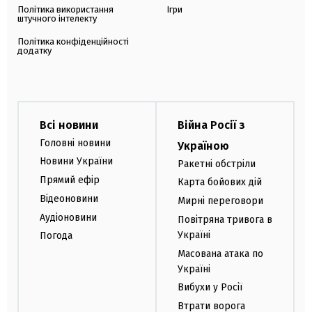
Політика використання
Ігри
штучного інтелекту
Політика конфіденційності
додатку
Всі новини
Війна Росії з
Головні новини
Україною
Новини України
Ракетні обстріли
Прямий ефір
Карта бойових дій
Відеоновини
Мирні переговори
Аудіоновини
Повітряна тривога в
Україні
Погода
Масована атака по
Україні
Вибухи у Росії
Втрати ворога