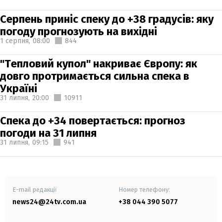
Серпень приніс спеку до +38 градусів: яку
погоду прогнозують на вихідні
1 серпня,
08:00
844
"Тепловий купол" накриває Європу: як
довго протримається сильна спека в
Україні
31 липня,
20:00
10911
Спека до +34 повертається: прогноз
погоди на 31 липня
31 липня,
09:15
941
E-mail редакції
Номер телефону:
news24@24tv.com.ua
+38 044 390 5077