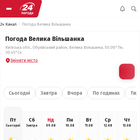
24 Канал
Погода Велика Вільшанка
Погода Велика Вільшанка
Київська обл., Обухівський район, Велика Вільшанка, 50.08°Пн,
30.45°Сх
Змінити місто
Сьогодні
Завтра
Вчора
По годинах
Тиж
Пт
Сб
Нд
Пн
Вт
Ср
Чт
Сьогодні
Завтра
09.08
10.08
11.08
12.08
13.08