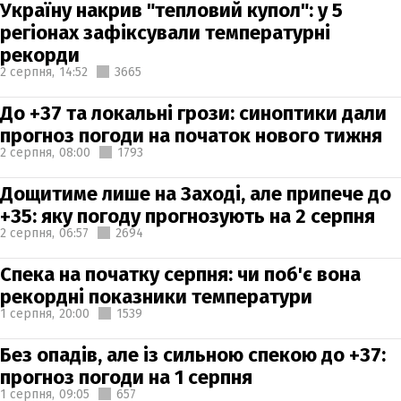
Україну накрив "тепловий купол": у 5
регіонах зафіксували температурні
рекорди
2 серпня,
14:52
3665
До +37 та локальні грози: синоптики дали
прогноз погоди на початок нового тижня
2 серпня,
08:00
1793
Дощитиме лише на Заході, але припече до
+35: яку погоду прогнозують на 2 серпня
2 серпня,
06:57
2694
Спека на початку серпня: чи поб'є вона
рекордні показники температури
1 серпня,
20:00
1539
Без опадів, але із сильною спекою до +37:
прогноз погоди на 1 серпня
1 серпня,
09:05
657