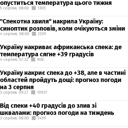
опуститься температура цього тижня
5 серпня,
08:00
1305
"Спекотна хвиля" накрила Україну:
синоптик розповів, коли очікуються зміни
4 серпня,
08:00
2339
Україну накриває африканська спека: де
температура сягне +39 градусів
4 серпня,
07:32
908
Україну накриє спека до +38, але в частині
областей пройдуть дощі: прогноз погоди
на 3 серпня
3 серпня,
09:27
10937
Від спеки +40 градусів до злив зі
шквалами: прогноз погоди на тиждень
3 серпня,
08:00
5459