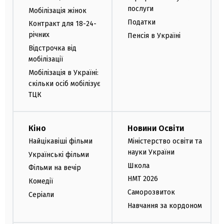
послуги
Мобілізація жінок
Податки
Контракт для 18-24-
річних
Пенсія в Україні
Відстрочка від
мобілізації
Мобілізація в Україні:
скільки осіб мобілізує
ТЦК
Кіно
Новини Освіти
Найцікавіші фільми
Міністерство освіти та
науки України
Українські фільми
Школа
Фільми на вечір
НМТ 2026
Комедії
Саморозвиток
Серіали
Навчання за кордоном