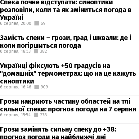
Спека почне відступати: синоптики
розповіли, коли та як зміниться погода в
Україні
6 серпня,
20:00
69
Замість спеки – грози, град і шквали: де і
коли погіршиться погода
6 серпня,
18:53
382
Українці фіксують +50 градусів на
"домашніх" термометрах: що на це кажуть
синоптики
6 серпня,
16:46
909
Грози накриють частину областей на тлі
сильної спеки: прогноз погоди на 7 серпня
6 серпня,
15:54
278
Грози замінять сильну спеку до +38:
прогноз погоди на найближчі дні