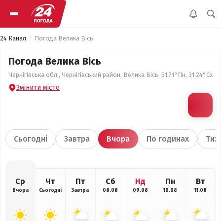
24 Канал
Погода Велика Вісь
Погода Велика Вісь
Чернігівська обл., Чернігівський район, Велика Вісь, 51.71°Пн, 31.24°Сх
Змінити місто
Сьогодні
Завтра
Вчора
По годинах
Тиж
Ср
Чт
Пт
Сб
Нд
Пн
Вт
Вчора
Сьогодні
Завтра
08.08
09.08
10.08
11.08