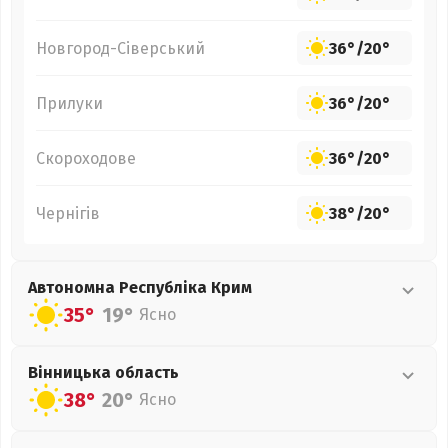
Новгород-Сіверський
36°
/
20°
Прилуки
36°
/
20°
Скороходове
36°
/
20°
Чернігів
38°
/
20°
Автономна Республіка Крим
35°
19°
Ясно
Вінницька
область
38°
20°
Ясно