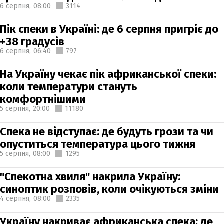
6 серпня,
08:00
3114
Пік спеки в Україні: де 6 серпня пригріє до
+38 градусів
6 серпня,
06:40
797
На Україну чекає пік африканської спеки:
коли температури стануть
комфортнішими
5 серпня,
20:00
11180
Спека не відступає: де будуть грози та чи
опуститься температура цього тижня
5 серпня,
08:00
1295
"Спекотна хвиля" накрила Україну:
синоптик розповів, коли очікуються зміни
4 серпня,
08:00
2335
Україну накриває африканська спека: де