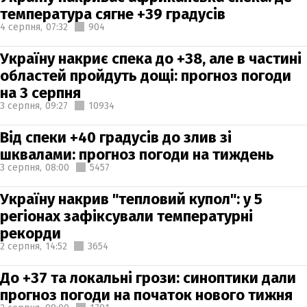
температура сягне +39 градусів
4 серпня,
07:32
904
Україну накриє спека до +38, але в частині
областей пройдуть дощі: прогноз погоди
на 3 серпня
3 серпня,
09:27
10934
Від спеки +40 градусів до злив зі
шквалами: прогноз погоди на тиждень
3 серпня,
08:00
5457
Україну накрив "тепловий купол": у 5
регіонах зафіксували температурні
рекорди
2 серпня,
14:52
3654
До +37 та локальні грози: синоптики дали
прогноз погоди на початок нового тижня