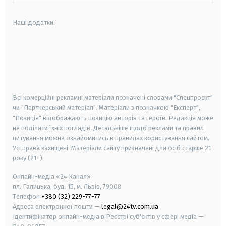
Наші додатки:
android
apple
smart tv
samsung smart tv
Всі комерційні рекламні матеріали позначені словами "Спецпроєкт"
чи "Партнерський матеріал". Матеріали з позначкою "Експерт",
"Позиція" відображають позицію авторів та героїв. Редакція може
не поділяти їхніх поглядів. Детальніше щодо реклами та правил
цитування можна ознайомитись в правилах користування сайтом.
Усі права захищені.
Матеріали сайту призначені для осіб старше
21
року (21+)
Онлайн-медіа «24 Канал»
пл. Галицька, буд. 15, м. Львів, 79008
Телефон
+380 (32) 229-77-77
Адреса електронної пошти —
legal@24tv.com.ua
Ідентифікатор онлайн-медіа в Реєстрі суб'єктів у сфері медіа —