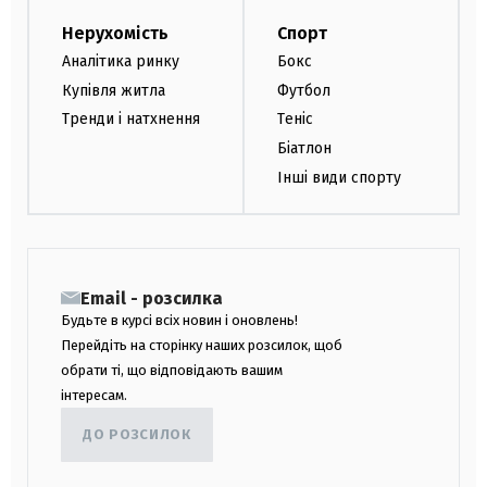
Нерухомість
Спорт
Аналітика ринку
Бокс
Купівля житла
Футбол
Тренди і натхнення
Теніс
Біатлон
Інші види спорту
Email - розсилка
Будьте в курсі всіх новин і оновлень!
Перейдіть на сторінку наших розсилок, щоб
обрати ті, що відповідають вашим
інтересам.
ДО РОЗСИЛОК