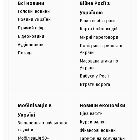
Всі новини
Війна Росії з
Головні новини
Україною
Новини України
Ракетні обстріли
Прямий ефір
Карта бойових дій
Відеоновини
Мирні переговори
Аудіоновини
Повітряна тривога в
Україні
Погода
Масована атака по
Україні
Вибухи у Росії
Втрати ворога
Мобілізація в
Новини економіки
Ціна нафти
Україні
Курси валют
Звільнення з військової
служби
Фінансові новини
Мобілізація 50+
Тарифи на комунальні