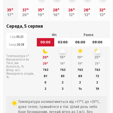
35°
37°
35°
28°
26°
28°
32°
17°
20°
19°
16°
12°
13°
13°
Середа, 5 серпня
Ніч
Ранок
Схід:
05:23
00:00
03:00
06:00
09:00
1
Захід:
20:38
Температура С°
20°
19°
19°
25°
Відчувається як
Тиск, мм
20°
19°
19°
25°
Вологість, %
763
763
763
763
Вітер, м/с
Ймовірність опадів,
81
85
89
72
%
0
2
2
2
2
3
14
19
Температура коливатиметься від +17°C до +35°C,
дуже тепло, тримайтеся в тіні. Цілий день небо
буде безхмарним, легкий вітер до 3 м/с, без