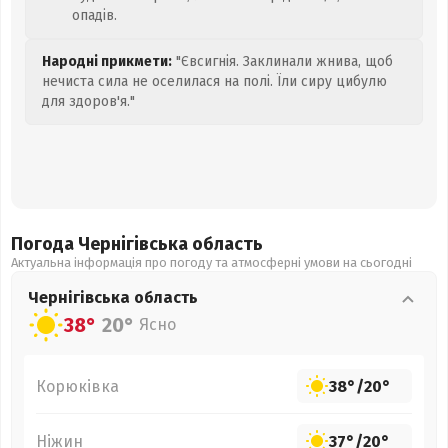
опадів.
Народні прикмети:
"Євсигнія. Заклинали жнива, щоб
нечиста сила не оселилася на полі. Їли сиру цибулю
для здоров'я."
Погода Чернігівська
область
Актуальна інформація про погоду та атмосферні умови на сьогодні
Чернігівська
область
38°
20°
Ясно
Корюківка
38°
/
20°
Ніжин
37°
/
20°