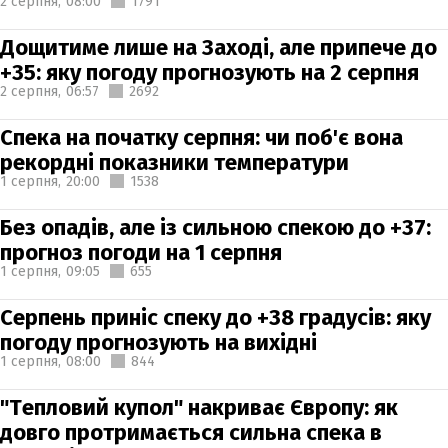
2 серпня,
08:00
1791
Дощитиме лише на Заході, але припече до
+35: яку погоду прогнозують на 2 серпня
2 серпня,
06:57
2692
Спека на початку серпня: чи поб'є вона
рекордні показники температури
1 серпня,
20:00
1538
Без опадів, але із сильною спекою до +37:
прогноз погоди на 1 серпня
1 серпня,
09:05
655
Серпень приніс спеку до +38 градусів: яку
погоду прогнозують на вихідні
1 серпня,
08:00
844
"Тепловий купол" накриває Європу: як
довго протримається сильна спека в