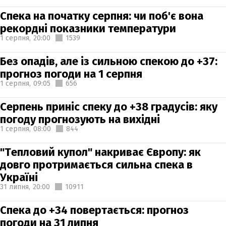
Спека на початку серпня: чи поб'є вона
рекордні показники температури
1 серпня,
20:00
1539
Без опадів, але із сильною спекою до +37:
прогноз погоди на 1 серпня
1 серпня,
09:05
656
Серпень приніс спеку до +38 градусів: яку
погоду прогнозують на вихідні
1 серпня,
08:00
844
"Тепловий купол" накриває Європу: як
довго протримається сильна спека в
Україні
31 липня,
20:00
10911
Спека до +34 повертається: прогноз
погоди на 31 липня