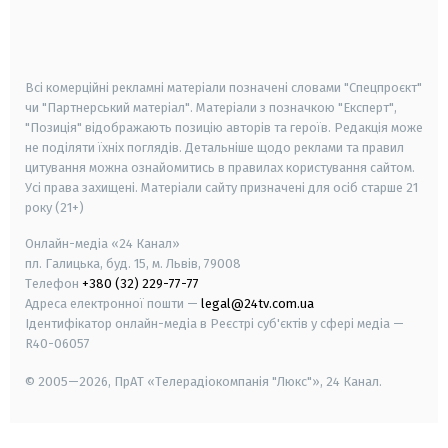
android
apple
smart tv
samsung smart tv
Всі комерційні рекламні матеріали позначені словами "Спецпроєкт"
чи "Партнерський матеріал". Матеріали з позначкою "Експерт",
"Позиція" відображають позицію авторів та героїв. Редакція може
не поділяти їхніх поглядів. Детальніше щодо реклами та правил
цитування можна ознайомитись в правилах користування сайтом.
Усі права захищені.
Матеріали сайту призначені для осіб старше
21
року (21+)
Онлайн-медіа «24 Канал»
пл. Галицька, буд. 15, м. Львів, 79008
Телефон
+380 (32) 229-77-77
Адреса електронної пошти —
legal@24tv.com.ua
Ідентифікатор онлайн-медіа в Реєстрі суб'єктів у сфері медіа —
R40-06057
© 2005—2026,
ПрАТ «Телерадіокомпанія "Люкс"», 24 Канал.