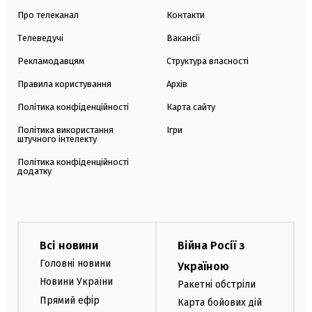
Про телеканал
Контакти
Телеведучі
Вакансії
Рекламодавцям
Структура власності
Правила користування
Архів
Політика конфіденційності
Карта сайту
Політика використання
Ігри
штучного інтелекту
Політика конфіденційності
додатку
Всі новини
Війна Росії з
Головні новини
Україною
Новини України
Ракетні обстріли
Прямий ефір
Карта бойових дій