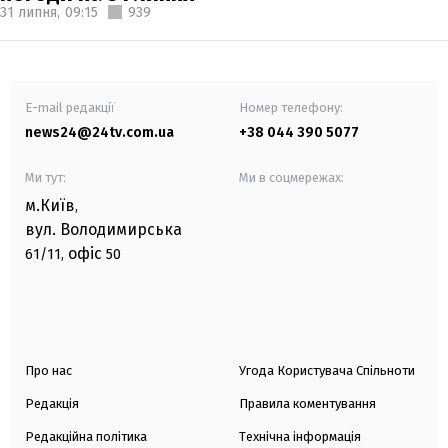
31 липня,
09:15
939
E-mail редакції
Номер телефону:
news24@24tv.com.ua
+38 044 390 5077
Ми тут:
Ми в соцмережах:
м.Київ
,
вул. Володимирська
офіс
61/11,
50
Про нас
Угода Користувача Спільноти
Редакція
Правила коментування
Редакційна політика
Технічна інформація