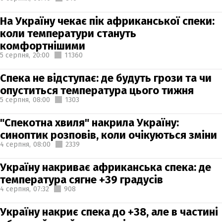
На Україну чекає пік африканської спеки:
коли температури стануть
комфортнішими
5 серпня,
20:00
11360
Спека не відступає: де будуть грози та чи
опуститься температура цього тижня
5 серпня,
08:00
1303
"Спекотна хвиля" накрила Україну:
синоптик розповів, коли очікуються зміни
4 серпня,
08:00
2339
Україну накриває африканська спека: де
температура сягне +39 градусів
4 серпня,
07:32
908
Україну накриє спека до +38, але в частині