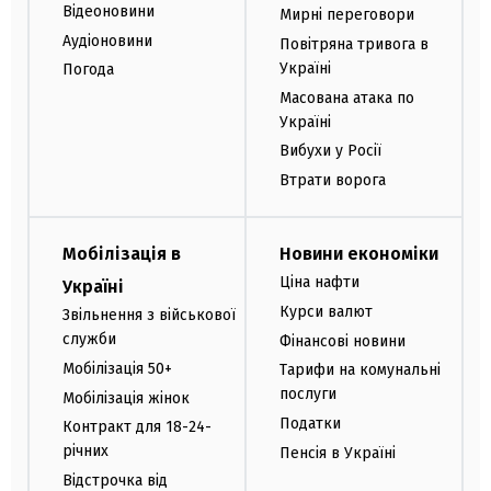
Відеоновини
Мирні переговори
Аудіоновини
Повітряна тривога в
Україні
Погода
Масована атака по
Україні
Вибухи у Росії
Втрати ворога
Мобілізація в
Новини економіки
Ціна нафти
Україні
Курси валют
Звільнення з військової
служби
Фінансові новини
Мобілізація 50+
Тарифи на комунальні
послуги
Мобілізація жінок
Податки
Контракт для 18-24-
річних
Пенсія в Україні
Відстрочка від