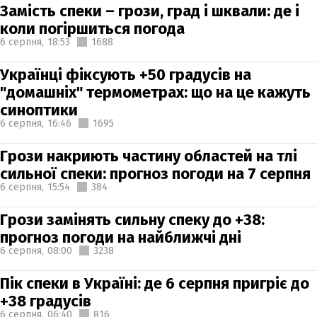
Замість спеки – грози, град і шквали: де і
коли погіршиться погода
6 серпня,
18:53
1688
Українці фіксують +50 градусів на
"домашніх" термометрах: що на це кажуть
синоптики
6 серпня,
16:46
1695
Грози накриють частину областей на тлі
сильної спеки: прогноз погоди на 7 серпня
6 серпня,
15:54
384
Грози замінять сильну спеку до +38:
прогноз погоди на найближчі дні
6 серпня,
08:00
3238
Пік спеки в Україні: де 6 серпня пригріє до
+38 градусів
6 серпня,
06:40
816