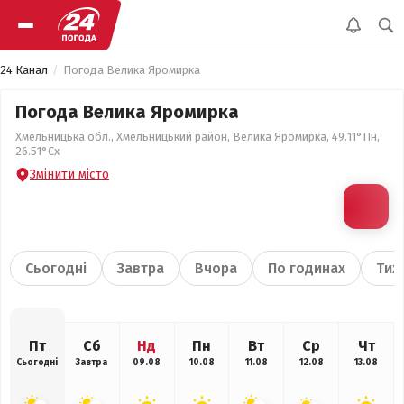
24 Канал
Погода Велика Яромирка
Погода Велика Яромирка
Хмельницька обл., Хмельницький район, Велика Яромирка, 49.11°Пн,
26.51°Сх
Змінити місто
Сьогодні
Завтра
Вчора
По годинах
Тиж
Пт
Сб
Нд
Пн
Вт
Ср
Чт
Сьогодні
Завтра
09.08
10.08
11.08
12.08
13.08