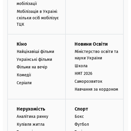
мобілізації
Мобілізація в Україні:
скільки осіб мобілізує
ТЦК
Кіно
Новини Освіти
Найцікавіші фільми
Міністерство освіти та
науки України
Українські фільми
Школа
Фільми на вечір
НМТ 2026
Комедії
Саморозвиток
Серіали
Навчання за кордоном
Нерухомість
Спорт
Аналітика ринку
Бокс
Купівля житла
Футбол