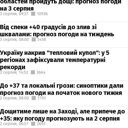
областей пройдуть дощі: прогноз погоди
на 3 серпня
3 серпня,
09:27
10936
Від спеки +40 градусів до злив зі
шквалами: прогноз погоди на тиждень
3 серпня,
08:00
5458
Україну накрив "тепловий купол": у 5
регіонах зафіксували температурні
рекорди
2 серпня,
14:52
3664
До +37 та локальні грози: синоптики дали
прогноз погоди на початок нового тижня
2 серпня,
08:00
1793
Дощитиме лише на Заході, але припече до
+35: яку погоду прогнозують на 2 серпня
2 серпня,
06:57
2693