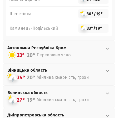
Шепетівка
30°
/
19°
Кам’янець-Подільський
33°
/
19°
Автономна Республіка Крим
33°
20°
Переважно ясно
Вінницька
область
34°
20°
Мінлива хмарність, грози
Волинська
область
27°
19°
Мінлива хмарність, грози
Дніпропетровська
область