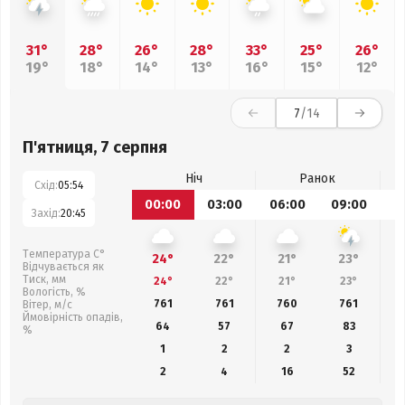
31°
28°
26°
28°
33°
25°
26°
19°
18°
14°
13°
16°
15°
12°
7
/14
П'ятниця, 7 серпня
Ніч
Ранок
Схід:
05:54
00:00
03:00
06:00
09:00
1
Захід:
20:45
Температура С°
24°
22°
21°
23°
Відчувається як
Тиск, мм
24°
22°
21°
23°
Вологість, %
761
761
760
761
Вітер, м/с
Ймовірність опадів,
64
57
67
83
%
1
2
2
3
2
4
16
52