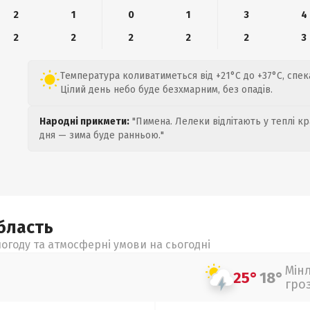
2
1
0
1
3
4
2
2
2
2
2
3
Температура коливатиметься від +21°C до +37°C, спек
Цілий день небо буде безхмарним, без опадів.
Народні прикмети:
"Пимена. Лелеки відлітають у теплі кр
дня — зима буде ранньою."
бласть
огоду та атмосферні умови на сьогодні
Мін
25°
18°
гро