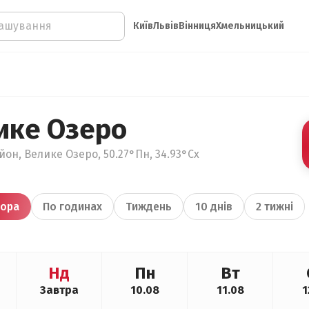
Київ
Львів
Вінниця
Хмельницький
ике Озеро
йон, Велике Озеро, 50.27°Пн, 34.93°Сх
ора
По годинах
Тиждень
10 днів
2 тижні
Нд
Пн
Вт
Завтра
10.08
11.08
1