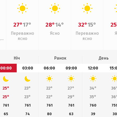
27°
17°
28°
14°
32°
15°
25
Переважно
Ясно
Переважно
,
ясно
ясно
Ніч
Ранок
День
00:00
03:00
06:00
09:00
12:00
15:
25°
23°
22°
27°
34°
36
25°
23°
22°
29°
35°
36
761
761
761
761
760
75
65
74
80
63
39
30