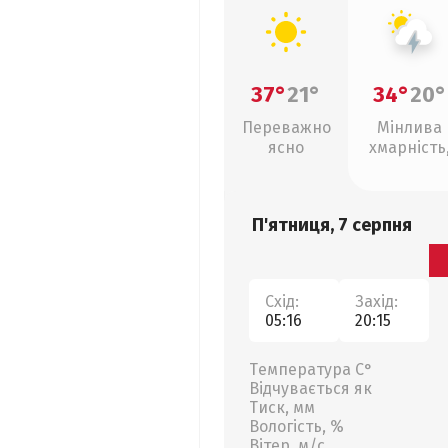
37°
21°
34°
20°
Переважно
Мінлива
ясно
хмарність
грози
П'ятниця, 7 серпня
Схід:
Захід:
05:16
20:15
Температура С°
Відчувається як
Тиск, мм
Вологість, %
Вітер, м/с