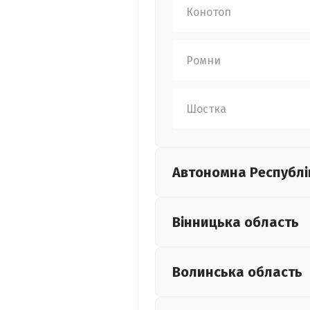
Конотоп
Ромни
Шостка
Автономна Республі
Вінницька
область
Волинська
область