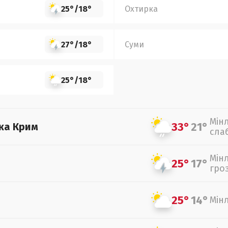
25°
/
18°
Охтирка
27°
/
18°
Суми
25°
/
18°
Мін
33°
21°
ка Крим
сла
Мін
25°
17°
гро
25°
14°
Мін