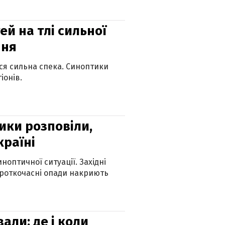
й на тлі сильної
пня
ься сильна спека. Синоптики
іонів.
ики розповіли,
країні
оптичної ситуації. Західні
ороткочасні опади накриють
вали: де і коли