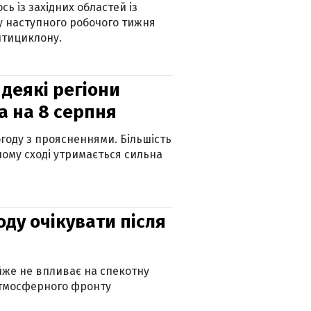
ь із західних областей із
 наступного робочого тижня
нтициклону.
 деякі регіони
а на 8 серпня
огоду з проясненнями. Більшість
ному сході утримається сильна
оду очікувати після
айже не впливає на спекотну
атмосферного фронту