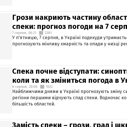
Грози накриють частину областе
спеки: прогноз погоди на 7 сер
7 серпня,
06:21
2381
У п'ятницю, 7 серпня, в Україні подекуди утримаєт
прогнозують мінливу хмарність та опади у низці рег
Спека почне відступати: синопт
коли та як зміниться погода в У
6 серпня,
20:00
1022
Найближчими днями в Україні прогнозують зміну син
регіони першими відчують спад спеки. Водночас к
більшість областей.
Замість спеки – грози, град і шк