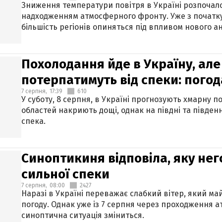
Зниження температури повітря в Україні розпочалос
надходженням атмосферного фронту. Уже з початку
більшість регіонів опиняться під впливом нового а
Похолодання йде в Україну, але
потерпатимуть від спеки: погод
7 серпня,
17:39
610
У суботу, 8 серпня, в Україні прогнозують хмарну п
областей накриють дощі, однак на півдні та півден
спека.
Синоптикиня відповіла, яку нег
сильної спеки
7 серпня,
08:00
2427
Наразі в Україні переважає слабкий вітер, який м
погоду. Однак уже із 7 серпня через проходження 
синоптична ситуація зміниться.