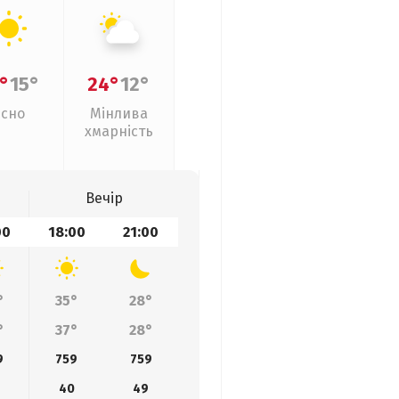
°
15°
24°
12°
Ясно
Мінлива
хмарність
Вечір
00
18:00
21:00
°
35°
28°
°
37°
28°
9
759
759
40
49