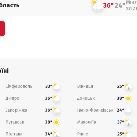
Мін
36°
24°
бласть
зли
їні
Сімферополь
Вінниця
33°
25°
Дніпро
Донецьк
36°
38°
Запоріжжя
Івано-Франківськ
36°
24°
Луганськ
Миколаїв
38°
37°
Полтава
Рівне
34°
25°