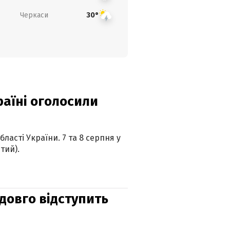
Черкаси
30°
країні оголосили
ласті України. 7 та 8 серпня у
тий).
адовго відступить