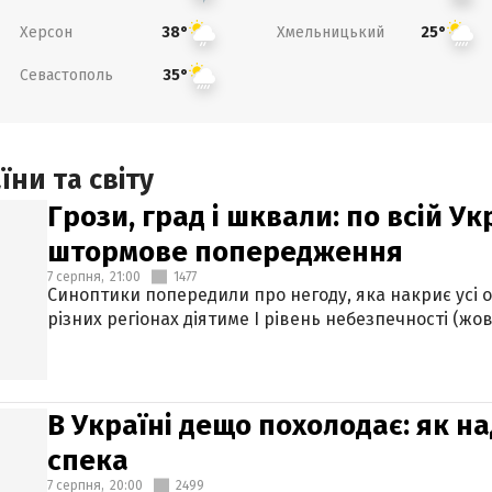
Херсон
Хмельницький
38°
25°
Севастополь
35°
ни та світу
Грози, град і шквали: по всій У
штормове попередження
7 серпня,
21:00
1477
Синоптики попередили про негоду, яка накриє усі об
різних регіонах діятиме І рівень небезпечності (жов
В Україні дещо похолодає: як н
спека
7 серпня,
20:00
2499