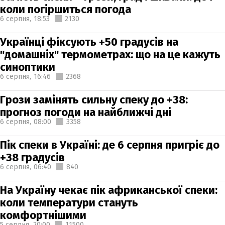
коли погіршиться погода
6 серпня,
18:53
2130
Українці фіксують +50 градусів на
"домашніх" термометрах: що на це кажуть
синоптики
6 серпня,
16:46
2368
Грози замінять сильну спеку до +38:
прогноз погоди на найближчі дні
6 серпня,
08:00
3358
Пік спеки в Україні: де 6 серпня пригріє до
+38 градусів
6 серпня,
06:40
840
На Україну чекає пік африканської спеки:
коли температури стануть
комфортнішими
5 серпня,
20:00
11500