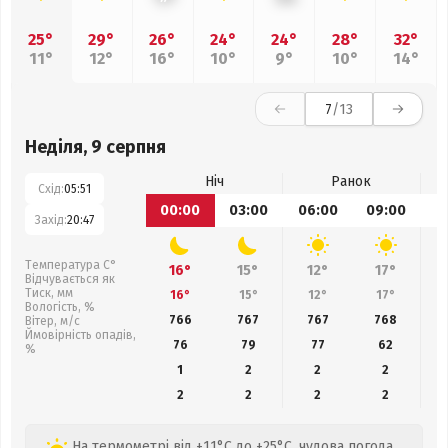
25°
29°
26°
24°
24°
28°
32°
11°
12°
16°
10°
9°
10°
14°
7
/13
Неділя, 9 серпня
Ніч
Ранок
Схід:
05:51
00:00
03:00
06:00
09:00
1
Захід:
20:47
Температура С°
16°
15°
12°
17°
Відчувається як
Тиск, мм
16°
15°
12°
17°
Вологість, %
766
767
767
768
Вітер, м/с
Ймовірність опадів,
76
79
77
62
%
1
2
2
2
2
2
2
2
На термометрі від +11°C до +25°C, чудова погода