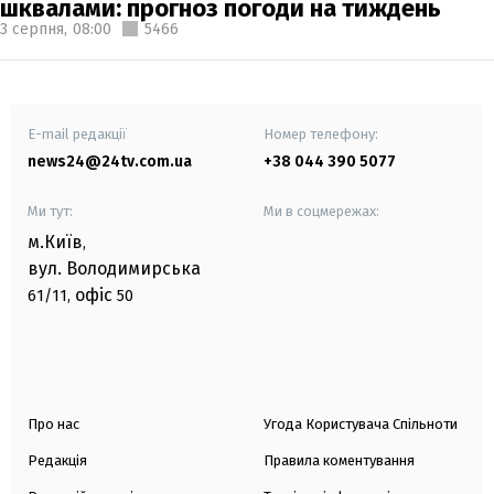
шквалами: прогноз погоди на тиждень
3 серпня,
08:00
5466
E-mail редакції
Номер телефону:
news24@24tv.com.ua
+38 044 390 5077
Ми тут:
Ми в соцмережах:
м.Київ
,
вул. Володимирська
офіс
61/11,
50
Про нас
Угода Користувача Спільноти
Редакція
Правила коментування