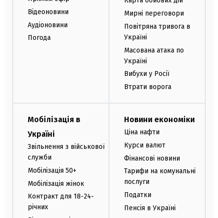
Карта бойових дій
Відеоновини
Мирні переговори
Аудіоновини
Повітряна тривога в
Україні
Погода
Масована атака по
Україні
Вибухи у Росії
Втрати ворога
Мобілізація в
Новини економіки
Ціна нафти
Україні
Курси валют
Звільнення з військової
служби
Фінансові новини
Мобілізація 50+
Тарифи на комунальні
послуги
Мобілізація жінок
Податки
Контракт для 18-24-
річних
Пенсія в Україні