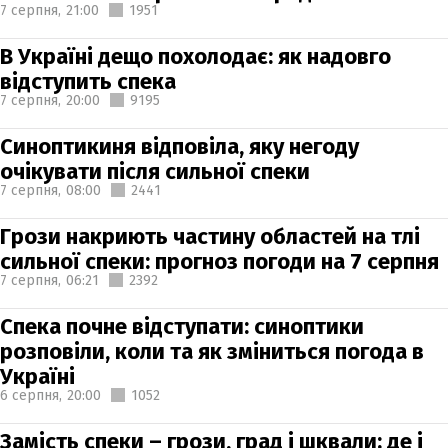
7 серпня,
21:00
1951
В Україні дещо похолодає: як надовго
відступить спека
7 серпня,
20:00
9195
Синоптикиня відповіла, яку негоду
очікувати після сильної спеки
7 серпня,
08:00
2441
Грози накриють частину областей на тлі
сильної спеки: прогноз погоди на 7 серпня
7 серпня,
06:21
2392
Спека почне відступати: синоптики
розповіли, коли та як зміниться погода в
Україні
6 серпня,
20:00
1052
Замість спеки – грози, град і шквали: де і