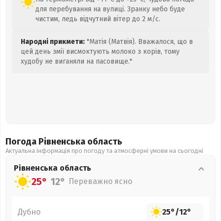
для перебування на вулиці. Зранку небо буде
чистим, ледь відчутний вітер до 2 м/с.
Народні прикмети:
"Матія (Матвія). Вважалося, що в
цей день змії висмоктують молоко з корів, тому
худобу не виганяли на пасовище."
Погода Рівненська
область
Актуальна інформація про погоду та атмосферні умови на сьогодні
Рівненська
область
25°
12°
Переважно ясно
Дубно
25°
/
12°