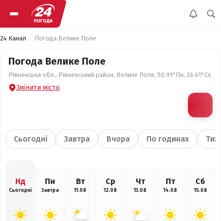
24 Канал
Погода Велике Поле
Погода Велике Поле
Рівненська обл., Рівненський район, Велике Поле, 50.91°Пн, 26.61°Сх
Змінити місто
Сьогодні
Завтра
Вчора
По годинах
Тиж
Нд
Пн
Вт
Ср
Чт
Пт
Сб
Сьогодні
Завтра
11.08
12.08
13.08
14.08
15.08