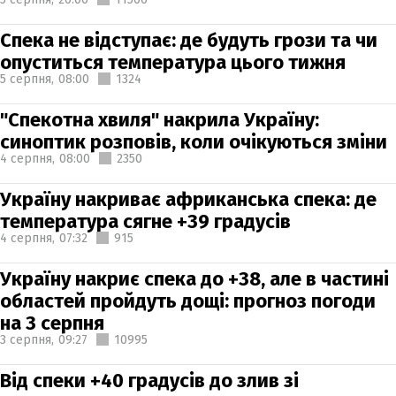
Спека не відступає: де будуть грози та чи
опуститься температура цього тижня
5 серпня,
08:00
1324
"Спекотна хвиля" накрила Україну:
синоптик розповів, коли очікуються зміни
4 серпня,
08:00
2350
Україну накриває африканська спека: де
температура сягне +39 градусів
4 серпня,
07:32
915
Україну накриє спека до +38, але в частині
областей пройдуть дощі: прогноз погоди
на 3 серпня
3 серпня,
09:27
10995
Від спеки +40 градусів до злив зі