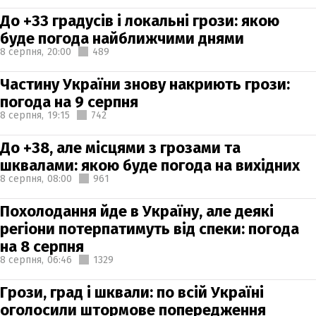
До +33 градусів і локальні грози: якою
буде погода найближчими днями
8 серпня,
20:00
489
Частину України знову накриють грози:
погода на 9 серпня
8 серпня,
19:15
742
До +38, але місцями з грозами та
шквалами: якою буде погода на вихідних
8 серпня,
08:00
961
Похолодання йде в Україну, але деякі
регіони потерпатимуть від спеки: погода
на 8 серпня
8 серпня,
06:46
1329
Грози, град і шквали: по всій Україні
оголосили штормове попередження