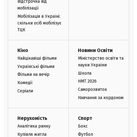
Відстрочка від
мобілізації
Мобілізація в Україні:
скільки осіб мобілізує
ТЦК
Кіно
Новини Освіти
Найцікавіші фільми
Міністерство освіти та
науки України
Українські фільми
Школа
Фільми на вечір
НМТ 2026
Комедії
Саморозвиток
Серіали
Навчання за кордоном
Нерухомість
Спорт
Аналітика ринку
Бокс
Купівля житла
Футбол