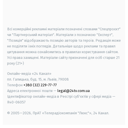
android
apple
smart tv
samsung smart tv
Всі комерційні рекламні матеріали позначені словами "Спецпроєкт"
чи "Партнерський матеріал". Матеріали з позначкою "Експерт",
"Позиція" відображають позицію авторів та героїв. Редакція може
не поділяти їхніх поглядів. Детальніше щодо реклами та правил
цитування можна ознайомитись в правилах користування сайтом.
Усі права захищені.
Матеріали сайту призначені для осіб старше
21
року (21+)
Онлайн-медіа «24 Канал»
пл. Галицька, буд. 15, м. Львів, 79008
Телефон
+380 (32) 229-77-77
Адреса електронної пошти —
legal@24tv.com.ua
Ідентифікатор онлайн-медіа в Реєстрі суб'єктів у сфері медіа —
R40-06057
© 2005—2026,
ПрАТ «Телерадіокомпанія "Люкс"», 24 Канал.