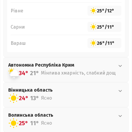
Рівне
25°
/
12°
Сарни
25°
/
11°
Вараш
26°
/
11°
Автономна Республіка Крим
34°
21°
Мінлива хмарність, слабкий дощ
Вінницька
область
24°
13°
Ясно
Волинська
область
25°
11°
Ясно