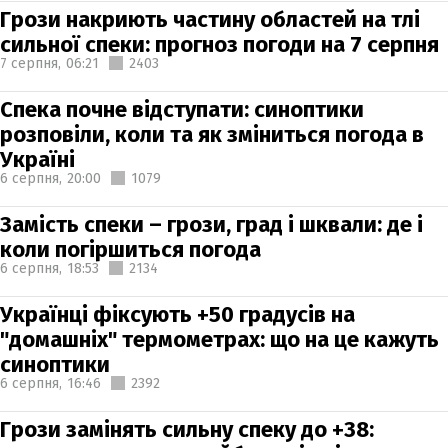
Грози накриють частину областей на тлі
сильної спеки: прогноз погоди на 7 серпня
7 серпня,
06:21
2403
Спека почне відступати: синоптики
розповіли, коли та як зміниться погода в
Україні
6 серпня,
20:00
1079
Замість спеки – грози, град і шквали: де і
коли погіршиться погода
6 серпня,
18:53
2134
Українці фіксують +50 градусів на
"домашніх" термометрах: що на це кажуть
синоптики
6 серпня,
16:46
2392
Грози замінять сильну спеку до +38: