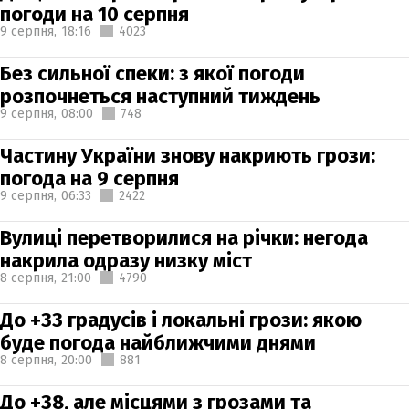
погоди на 10 серпня
9 серпня,
18:16
4023
Без сильної спеки: з якої погоди
розпочнеться наступний тиждень
9 серпня,
08:00
748
Частину України знову накриють грози:
погода на 9 серпня
9 серпня,
06:33
2422
Вулиці перетворилися на річки: негода
накрила одразу низку міст
8 серпня,
21:00
4790
До +33 градусів і локальні грози: якою
буде погода найближчими днями
8 серпня,
20:00
881
До +38, але місцями з грозами та