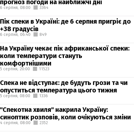
прогноз погоди на найближчі дні
6 серпня,
08:00
3364
Пік спеки в Україні: де 6 серпня пригріє до
+38 градусів
6 серпня,
06:40
849
На Україну чекає пік африканської спеки:
коли температури стануть
комфортнішими
5 серпня,
20:00
11523
Спека не відступає: де будуть грози та чи
опуститься температура цього тижня
5 серпня,
08:00
1336
"Спекотна хвиля" накрила Україну:
синоптик розповів, коли очікуються зміни
4 серпня,
08:00
2352