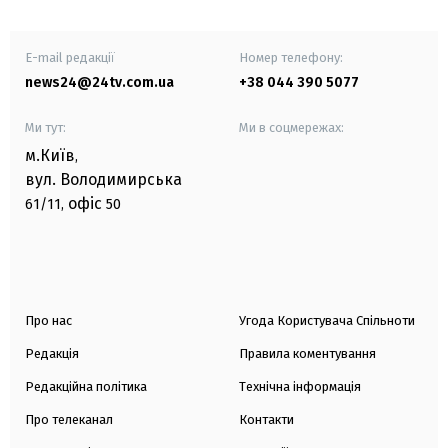
E-mail редакції
Номер телефону:
news24@24tv.com.ua
+38 044 390 5077
Ми тут:
Ми в соцмережах:
м.Київ
,
вул. Володимирська
офіс
61/11,
50
Про нас
Угода Користувача Спільноти
Редакція
Правила коментування
Редакційна політика
Технічна інформація
Про телеканал
Контакти