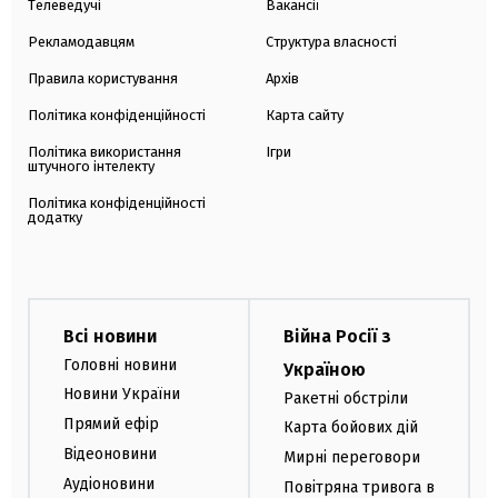
Телеведучі
Вакансії
Рекламодавцям
Структура власності
Правила користування
Архів
Політика конфіденційності
Карта сайту
Політика використання
Ігри
штучного інтелекту
Політика конфіденційності
додатку
Всі новини
Війна Росії з
Головні новини
Україною
Новини України
Ракетні обстріли
Прямий ефір
Карта бойових дій
Відеоновини
Мирні переговори
Аудіоновини
Повітряна тривога в