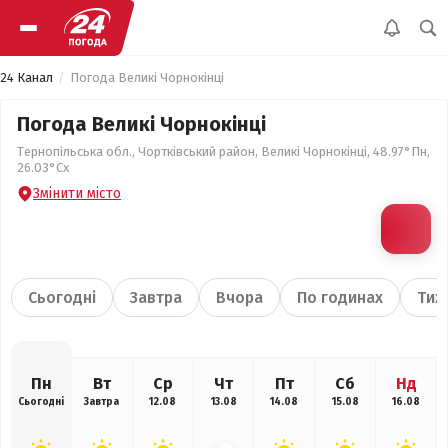
24 Канал
Погода Великі Чорнокінці
Погода Великі Чорнокінці
Тернопільська обл., Чортківський район, Великі Чорнокінці, 48.97°Пн,
26.03°Сх
Змінити місто
Сьогодні
Завтра
Вчора
По годинах
Тиж
Пн
Вт
Ср
Чт
Пт
Сб
Нд
Сьогодні
Завтра
12.08
13.08
14.08
15.08
16.08