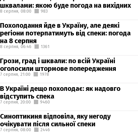
шквалами: якою буде погода на вихідних
8 серпня,
08:00
983
Похолодання йде в Україну, але деякі
регіони потерпатимуть від спеки: погода
на 8 серпня
8 серпня,
06:46
1361
Грози, град і шквали: по всій Україні
оголосили штормове попередження
7 серпня,
21:00
1978
В Україні дещо похолодає: як надовго
відступить спека
7 серпня,
20:00
9460
Синоптикиня відповіла, яку негоду
очікувати після сильної спеки
7 серпня,
08:00
2446