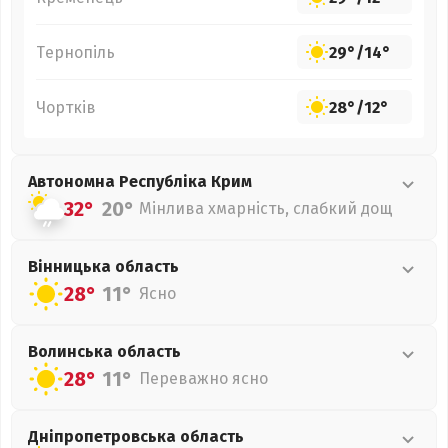
Тернопіль
29°
/
14°
Чортків
28°
/
12°
Автономна Республіка Крим
32°
20°
Мінлива хмарність, слабкий дощ
Вінницька
область
28°
11°
Ясно
Волинська
область
28°
11°
Переважно ясно
Дніпропетровська
область