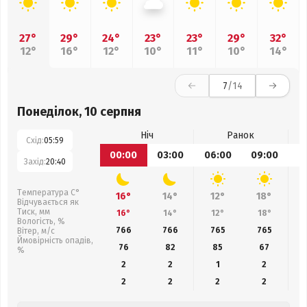
27°
29°
24°
23°
23°
29°
32°
12°
16°
12°
10°
11°
10°
14°
7
/14
Понеділок, 10 серпня
Ніч
Ранок
Схід:
05:59
00:00
03:00
06:00
09:00
1
Захід:
20:40
Температура С°
16°
14°
12°
18°
Відчувається як
Тиск, мм
16°
14°
12°
18°
Вологість, %
766
766
765
765
Вітер, м/с
Ймовірність опадів,
76
82
85
67
%
2
2
1
2
2
2
2
2