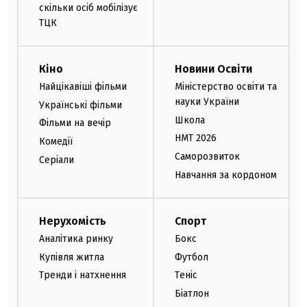
скільки осіб мобілізує
ТЦК
Кіно
Новини Освіти
Найцікавіші фільми
Міністерство освіти та
науки України
Українські фільми
Школа
Фільми на вечір
НМТ 2026
Комедії
Саморозвиток
Серіали
Навчання за кордоном
Нерухомість
Спорт
Аналітика ринку
Бокс
Купівля житла
Футбол
Тренди і натхнення
Теніс
Біатлон