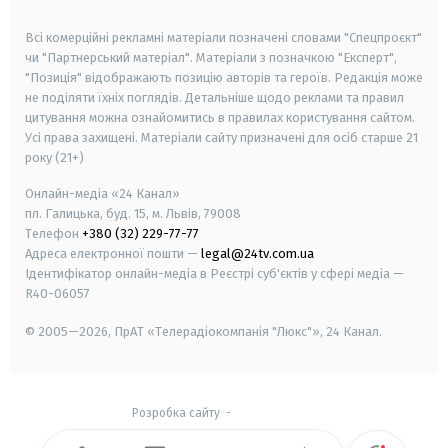
smart tv
samsung smart tv
Всі комерційні рекламні матеріали позначені словами "Спецпроєкт"
чи "Партнерський матеріал". Матеріали з позначкою "Експерт",
"Позиція" відображають позицію авторів та героїв. Редакція може
не поділяти їхніх поглядів. Детальніше щодо реклами та правил
цитування можна ознайомитись в правилах користування сайтом.
Усі права захищені.
Матеріали сайту призначені для осіб старше
21
року (21+)
Онлайн-медіа «24 Канал»
пл. Галицька, буд. 15, м. Львів, 79008
Телефон
+380 (32) 229-77-77
Адреса електронної пошти —
legal@24tv.com.ua
Ідентифікатор онлайн-медіа в Реєстрі суб'єктів у сфері медіа —
R40-06057
© 2005—2026,
ПрАТ «Телерадіокомпанія "Люкс"», 24 Канал.
Розробка сайту
-