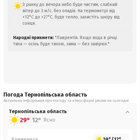
З ранку до вечора небо буде чистим, слабкий
вітер до 3 м/с, без опадів. На термометрі від
+12°C до +27°C, буде тепло, захистіть шкіру від
сонця.
Народні прикмети:
"Лаврентія. Якщо вода в річці
тиха — осінь буде тихою, зима — без завірюх."
Погода Тернопільська
область
Актуальна інформація про погоду та атмосферні умови на сьогодні
Тернопільська
область
29°
12°
Ясно
Кременець
29°
/
12°