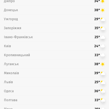
Дніпро
34°
Донецьк
38°
Ужгород
29°
Запоріжжя
35°
Івано-Франківськ
25°
Київ
24°
Кропивницький
33°
Луганськ
38°
Миколаїв
39°
Львів
25°
Одеса
36°
Полтава
33°