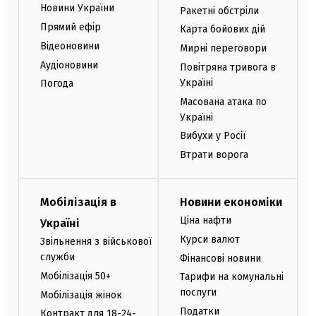
Новини України
Ракетні обстріли
Прямий ефір
Карта бойових дій
Відеоновини
Мирні переговори
Аудіоновини
Повітряна тривога в
Україні
Погода
Масована атака по
Україні
Вибухи у Росії
Втрати ворога
Мобілізація в
Новини економіки
Ціна нафти
Україні
Курси валют
Звільнення з військової
служби
Фінансові новини
Мобілізація 50+
Тарифи на комунальні
послуги
Мобілізація жінок
Податки
Контракт для 18-24-