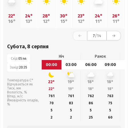
22°
24°
28°
30°
23°
24°
26°
16°
13°
12°
15°
12°
11°
11°
7
/14
Субота, 8 серпня
Ніч
Ранок
Схід:
05:44
00:00
03:00
06:00
09:00
1
Захід:
20:35
Температура С°
22°
19°
18°
18°
Відчувається як
Тиск, мм
22°
19°
18°
18°
Вологість, %
761
761
762
763
Вітер, м/с
Ймовірність опадів,
70
83
86
75
%
5
5
5
5
2
2
25
60