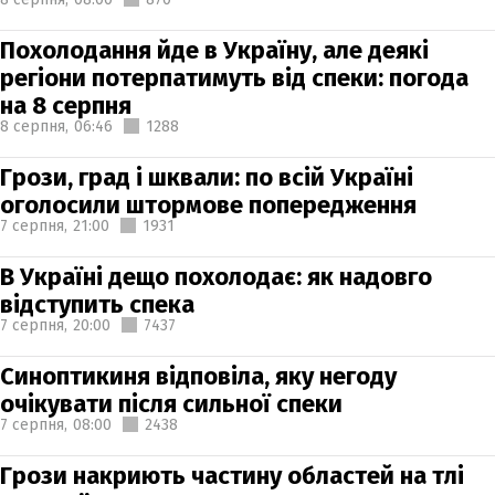
Похолодання йде в Україну, але деякі
регіони потерпатимуть від спеки: погода
на 8 серпня
8 серпня,
06:46
1288
Грози, град і шквали: по всій Україні
оголосили штормове попередження
7 серпня,
21:00
1931
В Україні дещо похолодає: як надовго
відступить спека
7 серпня,
20:00
7437
Синоптикиня відповіла, яку негоду
очікувати після сильної спеки
7 серпня,
08:00
2438
Грози накриють частину областей на тлі