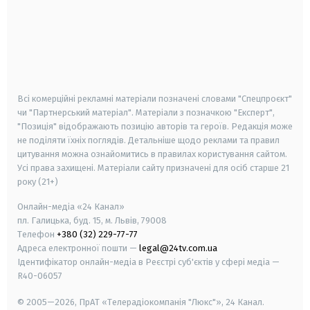
android
apple
smart tv
samsung smart tv
Всі комерційні рекламні матеріали позначені словами "Спецпроєкт"
чи "Партнерський матеріал". Матеріали з позначкою "Експерт",
"Позиція" відображають позицію авторів та героїв. Редакція може
не поділяти їхніх поглядів. Детальніше щодо реклами та правил
цитування можна ознайомитись в правилах користування сайтом.
Усі права захищені.
Матеріали сайту призначені для осіб старше
21
року (21+)
Онлайн-медіа «24 Канал»
пл. Галицька, буд. 15, м. Львів, 79008
Телефон
+380 (32) 229-77-77
Адреса електронної пошти —
legal@24tv.com.ua
Ідентифікатор онлайн-медіа в Реєстрі суб'єктів у сфері медіа —
R40-06057
© 2005—2026,
ПрАТ «Телерадіокомпанія "Люкс"», 24 Канал.