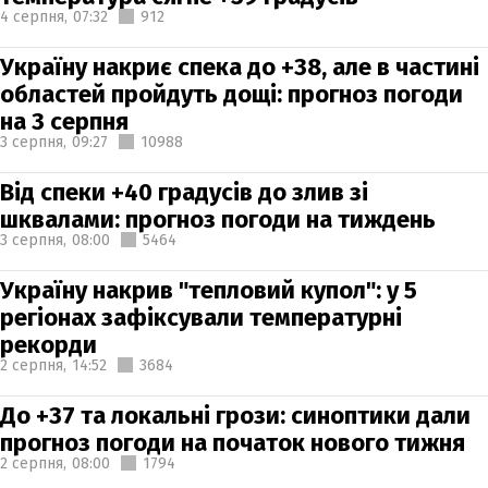
4 серпня,
07:32
912
Україну накриє спека до +38, але в частині
областей пройдуть дощі: прогноз погоди
на 3 серпня
3 серпня,
09:27
10988
Від спеки +40 градусів до злив зі
шквалами: прогноз погоди на тиждень
3 серпня,
08:00
5464
Україну накрив "тепловий купол": у 5
регіонах зафіксували температурні
рекорди
2 серпня,
14:52
3684
До +37 та локальні грози: синоптики дали
прогноз погоди на початок нового тижня
2 серпня,
08:00
1794