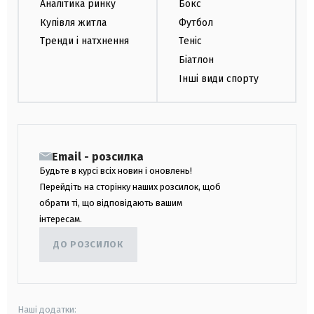
Аналітика ринку
Бокс
Купівля житла
Футбол
Тренди і натхнення
Теніс
Біатлон
Інші види спорту
Email - розсилка
Будьте в курсі всіх новин і оновлень!
Перейдіть на сторінку наших розсилок, щоб
обрати ті, що відповідають вашим
інтересам.
ДО РОЗСИЛОК
Наші додатки: