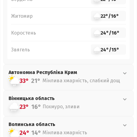
Житомир
22°
/
16°
Коростень
24°
/
16°
Звягель
24°
/
15°
Автономна Республіка Крим
33°
21°
Мінлива хмарність, слабкий дощ
Вінницька
область
23°
16°
Похмуро, зливи
Волинська
область
24°
14°
Мінлива хмарність