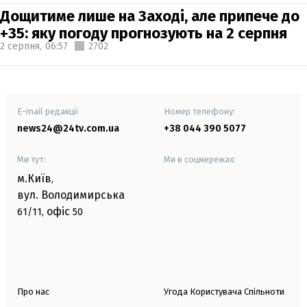
Дощитиме лише на Заході, але припече до
+35: яку погоду прогнозують на 2 серпня
2 серпня,
06:57
2702
E-mail редакції
Номер телефону:
news24@24tv.com.ua
+38 044 390 5077
Ми тут:
Ми в соцмережах:
м.Київ
,
вул. Володимирська
офіс
61/11,
50
Про нас
Угода Користувача Спільноти