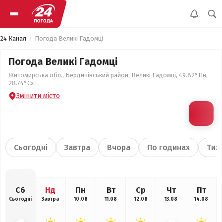
24 Канал
Погода Великі Гадомці
Погода Великі Гадомці
Житомирська обл., Бердичівський район, Великі Гадомці, 49.82°Пн,
28.74°Сх
Змінити місто
Сьогодні
Завтра
Вчора
По годинах
Тиж
Сб
Нд
Пн
Вт
Ср
Чт
Пт
Сьогодні
Завтра
10.08
11.08
12.08
13.08
14.08