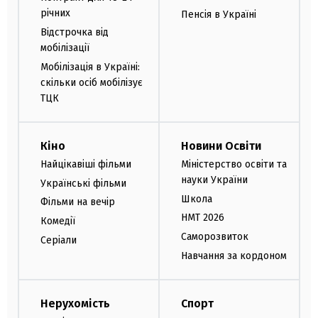
річних
Пенсія в Україні
Відстрочка від
мобілізації
Мобілізація в Україні:
скільки осіб мобілізує
ТЦК
Кіно
Новини Освіти
Найцікавіші фільми
Міністерство освіти та
науки України
Українські фільми
Школа
Фільми на вечір
НМТ 2026
Комедії
Саморозвиток
Серіали
Навчання за кордоном
Нерухомість
Спорт