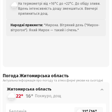
На термометрі від +16°C до +22°C. До обіду зливи.
Вдень інтенсивність дощу зменшиться. Ввечері
припиниться дощ.
Народні прикмети:
"Мирона. Вітряний день ("Мирон-
вітрогон"). Який Мирон — такий і січень."
Погода Житомирська
область
Актуальна інформація про погоду та атмосферні умови на сьогодні
Житомирська
область
22°
16°
Похмуро, дощ
Бердичів
22°
/
16°