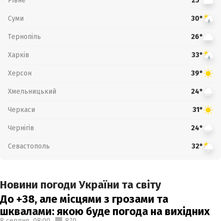
Рівне
25°
Суми
30°
Тернопіль
26°
Харків
33°
Херсон
39°
Хмельницький
24°
Черкаси
31°
Чернігів
24°
Севастополь
32°
Новини погоди України та світу
До +38, але місцями з грозами та
шквалами: якою буде погода на вихідних
8 серпня,
08:00
870