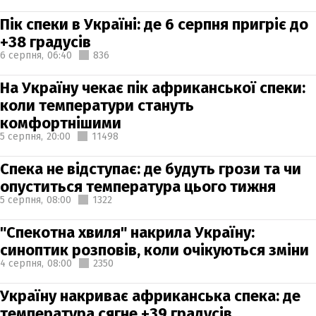
Пік спеки в Україні: де 6 серпня пригріє до
+38 градусів
6 серпня,
06:40
836
На Україну чекає пік африканської спеки:
коли температури стануть
комфортнішими
5 серпня,
20:00
11498
Спека не відступає: де будуть грози та чи
опуститься температура цього тижня
5 серпня,
08:00
1322
"Спекотна хвиля" накрила Україну:
синоптик розповів, коли очікуються зміни
4 серпня,
08:00
2350
Україну накриває африканська спека: де
температура сягне +39 градусів