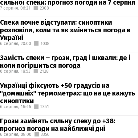
сильної спеки: прогноз погоди на 7 серпня
7 серпня,
06:21
2388
Спека почне відступати: синоптики
розповіли, коли та як зміниться погода в
Україні
6 серпня,
20:00
1038
Замість спеки – грози, град і шквали: де і
коли погіршиться погода
6 серпня,
18:53
2128
Українці фіксують +50 градусів на
"домашніх" термометрах: що на це кажуть
синоптики
6 серпня,
16:46
2351
Грози замінять сильну спеку до +38:
прогноз погоди на найближчі дні
6 серпня,
08:00
3356