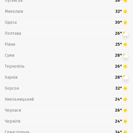
Луганськ
36°
Миколаїв
32°
Одеса
30°
Полтава
26°
Рівне
25°
Суми
28°
Тернопіль
26°
Харків
28°
Херсон
32°
Хмельницький
24°
Черкаси
26°
Чернігів
24°
Севастополь
34°