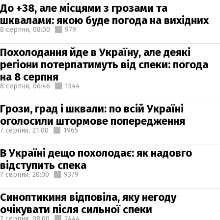
До +38, але місцями з грозами та
шквалами: якою буде погода на вихідних
8 серпня,
08:00
979
Похолодання йде в Україну, але деякі
регіони потерпатимуть від спеки: погода
на 8 серпня
8 серпня,
06:46
1344
Грози, град і шквали: по всій Україні
оголосили штормове попередження
7 серпня,
21:00
1965
В Україні дещо похолодає: як надовго
відступить спека
7 серпня,
20:00
9379
Синоптикиня відповіла, яку негоду
очікувати після сильної спеки
7 серпня,
08:00
2444