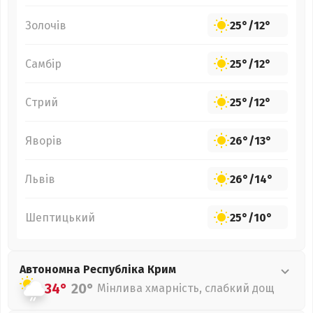
Золочів
25°
/
12°
Самбір
25°
/
12°
Стрий
25°
/
12°
Яворів
26°
/
13°
Львів
26°
/
14°
Шептицький
25°
/
10°
Автономна Республіка Крим
34°
20°
Мінлива хмарність, слабкий дощ