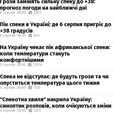
Грози замінять сильну спеку до +38:
прогноз погоди на найближчі дні
6 серпня,
08:00
3361
Пік спеки в Україні: де 6 серпня пригріє до
+38 градусів
6 серпня,
06:40
844
На Україну чекає пік африканської спеки:
коли температури стануть
комфортнішими
5 серпня,
20:00
11516
Спека не відступає: де будуть грози та чи
опуститься температура цього тижня
5 серпня,
08:00
1325
"Спекотна хвиля" накрила Україну:
синоптик розповів, коли очікуються зміни
4 серпня,
08:00
2351