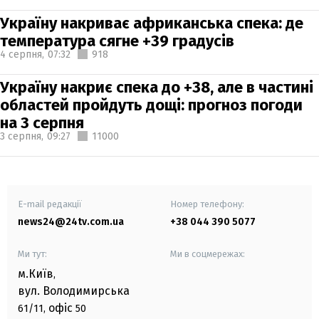
Україну накриває африканська спека: де
температура сягне +39 градусів
4 серпня,
07:32
918
Україну накриє спека до +38, але в частині
областей пройдуть дощі: прогноз погоди
на 3 серпня
3 серпня,
09:27
11000
E-mail редакції
Номер телефону:
news24@24tv.com.ua
+38 044 390 5077
Ми тут:
Ми в соцмережах:
м.Київ
,
вул. Володимирська
офіс
61/11,
50