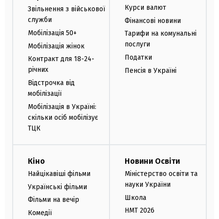
Курси валют
Звільнення з військової
служби
Фінансові новини
Мобілізація 50+
Тарифи на комунальні
послуги
Мобілізація жінок
Податки
Контракт для 18-24-
річних
Пенсія в Україні
Відстрочка від
мобілізації
Мобілізація в Україні:
скільки осіб мобілізує
ТЦК
Кіно
Новини Освіти
Найцікавіші фільми
Міністерство освіти та
науки України
Українські фільми
Школа
Фільми на вечір
НМТ 2026
Комедії