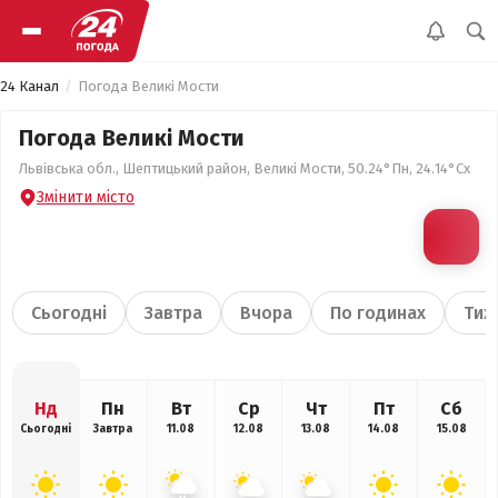
24 Канал
Погода Великі Мости
Погода Великі Мости
Львівська обл., Шептицький район, Великі Мости, 50.24°Пн, 24.14°Сх
Змінити місто
Сьогодні
Завтра
Вчора
По годинах
Тиж
Нд
Пн
Вт
Ср
Чт
Пт
Сб
Сьогодні
Завтра
11.08
12.08
13.08
14.08
15.08