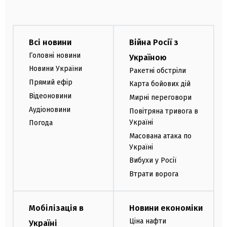
Всі новини
Війна Росії з
Головні новини
Україною
Новини України
Ракетні обстріли
Прямий ефір
Карта бойових дій
Відеоновини
Мирні переговори
Аудіоновини
Повітряна тривога в
Україні
Погода
Масована атака по
Україні
Вибухи у Росії
Втрати ворога
Мобілізація в
Новини економіки
Ціна нафти
Україні