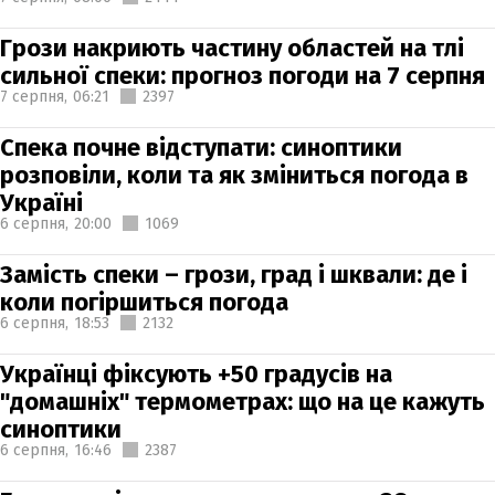
Грози накриють частину областей на тлі
сильної спеки: прогноз погоди на 7 серпня
7 серпня,
06:21
2397
Спека почне відступати: синоптики
розповіли, коли та як зміниться погода в
Україні
6 серпня,
20:00
1069
Замість спеки – грози, град і шквали: де і
коли погіршиться погода
6 серпня,
18:53
2132
Українці фіксують +50 градусів на
"домашніх" термометрах: що на це кажуть
синоптики
6 серпня,
16:46
2387