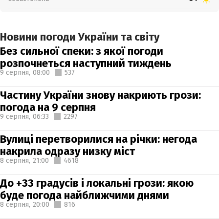
Новини погоди України та світу
Без сильної спеки: з якої погоди
розпочнеться наступний тиждень
9 серпня,
08:00
537
Частину України знову накриють грози:
погода на 9 серпня
9 серпня,
06:33
2297
Вулиці перетворилися на річки: негода
накрила одразу низку міст
8 серпня,
21:00
4618
До +33 градусів і локальні грози: якою
буде погода найближчими днями
8 серпня,
20:00
816