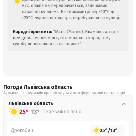
м/с, опадів не передбачається, залишаємо
парасольку вдома. На термометрі від +10°C до
+25°C, чудова погода для перебування на вулиці.
Народні прикмети:
"Матія (Матвія). Вважалося, що в
цей день змії висмоктують молоко з корів, тому
худобу не виганяли на пасовище."
Погода Львівська
область
Актуальна інформація про погоду та атмосферні умови на сьогодні
Львівська
область
25°
13°
Переважно ясно
Дрогобич
25°
/
13°