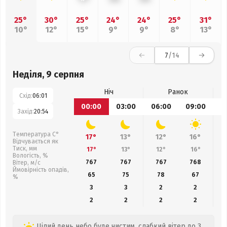
25°
30°
25°
24°
24°
25°
31°
10°
12°
15°
9°
9°
8°
13°
7
/14
Неділя, 9 серпня
Ніч
Ранок
Схід:
06:01
00:00
03:00
06:00
09:00
1
Захід:
20:54
Температура С°
17°
13°
12°
16°
Відчувається як
Тиск, мм
17°
13°
12°
16°
Вологість, %
767
767
767
768
Вітер, м/с
Ймовірність опадів,
65
75
78
67
%
3
3
2
2
2
2
2
2
Цілий день небо буде чистим, слабкий вітер до 3