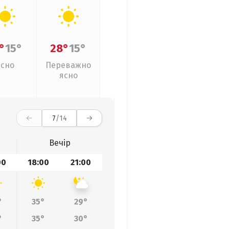
°
15°
28°
15°
Ясно
Переважно
ясно
7
/14
Вечір
00
18:00
21:00
°
35°
29°
°
35°
30°