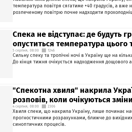
температура повітря сягатиме +40 градусів, а вже 
розпеченому повітрю почне надходити прохолодніш
Спека не відступає: де будуть г
опуститься температура цього
5 серпня,
08:00
1246
Сильну спеку та тропічні ночі в Україну ще на кіль
До кінця тижня очікується надходження дощового 
"Спекотна хвиля" накрила Укра
розповів, коли очікуються змін
4 серпня,
08:00
2306
Хвиля спеки, що накрила Україну, лише починає на
прогностичними розрахунками, ближче до вихідни
синоптичних процесів.