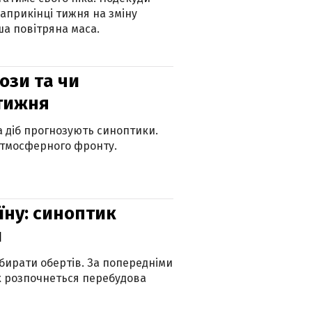
наприкінці тижня на зміну
а повітряна маса.
рози та чи
 тижня
ка діб прогнозують синоптики.
атмосферного фронту.
їну: синоптик
и
бирати обертів. За попередніми
х розпочнеться перебудова