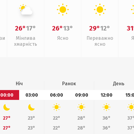
26°
17°
26°
13°
29°
12°
31
зи
Мінлива
Ясно
Переважно
хмарність
ясно
Ніч
Ранок
День
00:00
03:00
06:00
09:00
12:00
15:
27°
23°
22°
28°
36°
37
27°
23°
22°
28°
36°
37