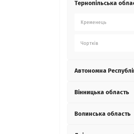
Тернопільська
обла
Кременець
Чортків
Автономна Республі
Вінницька
область
Волинська
область