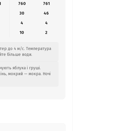
1
760
761
30
46
4
4
10
2
тер до 4 м/с. Температура
йте більше води.
ують яблука і груші.
сінь, мокрий — мокра. Ночі