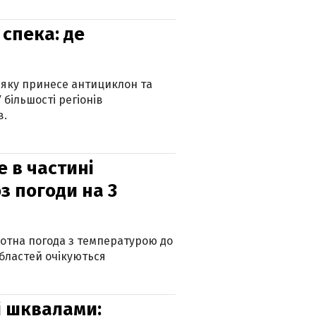
спека: де
 яку принесе антициклон та
 більшості регіонів
в.
е в частині
з погоди на 3
котна погода з температурою до
 областей очікуються
зі шквалами: