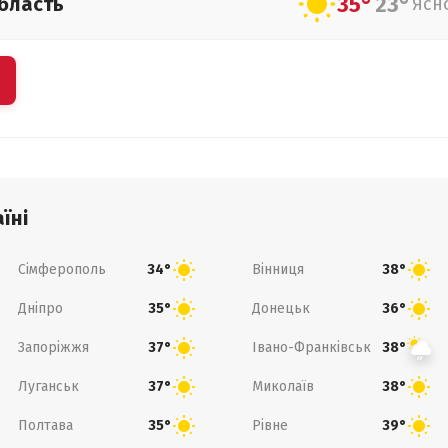
35°
23°
бласть
Ясн
їні
Сімферополь
Вінниця
34°
38°
Дніпро
Донецьк
35°
36°
Запоріжжя
Івано-Франківськ
37°
38°
Луганськ
Миколаїв
37°
38°
Полтава
Рівне
35°
39°