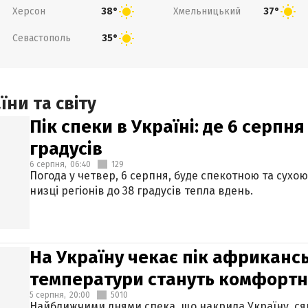
Херсон
Хмельницький
38°
37°
Севастополь
35°
ни та світу
Пік спеки в Україні: де 6 серпня
градусів
6 серпня,
06:40
129
Погода у четвер, 6 серпня, буде спекотною та сухо
низці регіонів до 38 градусів тепла вдень.
На Україну чекає пік африкансь
температури стануть комфорт
5 серпня,
20:00
5010
Найближчими днями спека, що накрила Україну, сяг