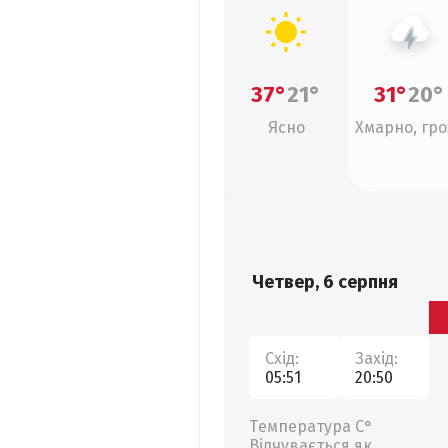
37°
21°
31°
20°
Ясно
Хмарно, гро
Четвер, 6 серпня
Схід:
Захід:
05:51
20:50
Температура С°
Відчувається як