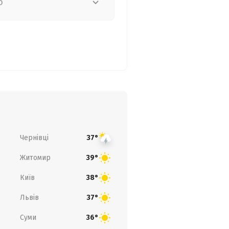
о
Чернівці
37°
Житомир
39°
Київ
38°
Львів
37°
Суми
36°