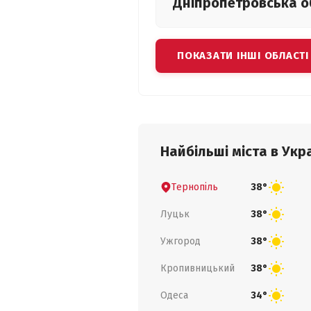
Дніпропетровська
о
ПОКАЗАТИ ІНШІ ОБЛАСТІ
Найбільші міста в Укра
Тернопіль
38°
Луцьк
38°
Ужгород
38°
Кропивницький
38°
Одеса
34°