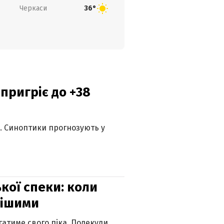
Черкаси
36°
 пригріє до +38
ю. Синоптики прогнозують у
кої спеки: коли
нішими
атиме свого піка. Подекуди