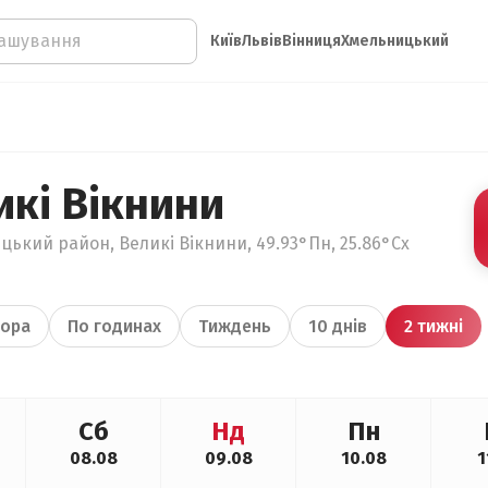
Київ
Львів
Вінниця
Хмельницький
икі Вікнини
цький район, Великі Вікнини, 49.93°Пн, 25.86°Сх
ора
По годинах
Тиждень
10 днів
2 тижні
Сб
Нд
Пн
08.08
09.08
10.08
1