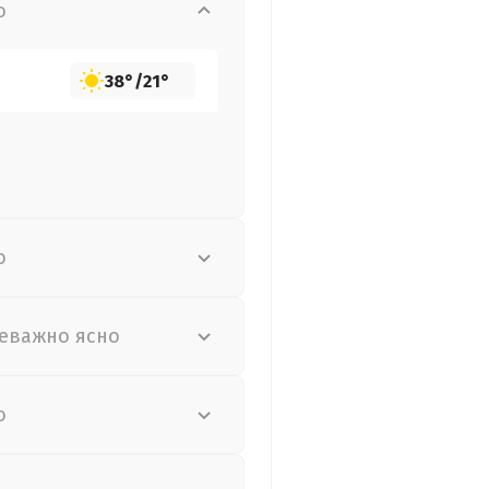
о
38°
/
21°
о
еважно ясно
о