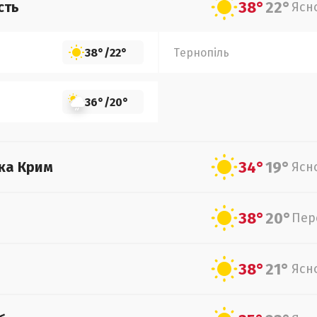
38°
22°
сть
Ясн
38°
/
22°
Тернопіль
36°
/
20°
34°
19°
ка Крим
Ясн
38°
20°
Пер
38°
21°
Ясн