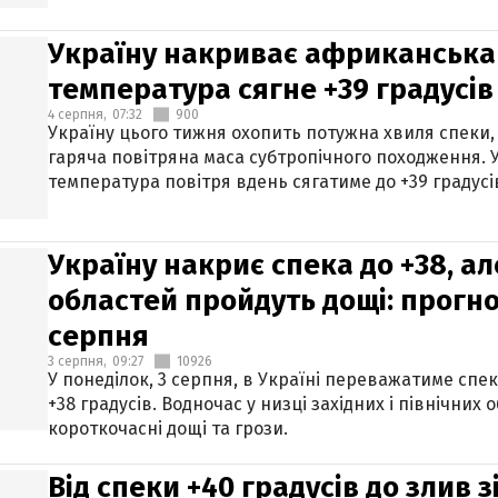
Україну накриває африканська 
температура сягне +39 градусів
4 серпня,
07:32
900
Україну цього тижня охопить потужна хвиля спеки,
гаряча повітряна маса субтропічного походження. У
температура повітря вдень сягатиме до +39 градусі
Україну накриє спека до +38, ал
областей пройдуть дощі: прогно
серпня
3 серпня,
09:27
10926
У понеділок, 3 серпня, в Україні переважатиме спе
+38 градусів. Водночас у низці західних і північних
короткочасні дощі та грози.
Від спеки +40 градусів до злив 