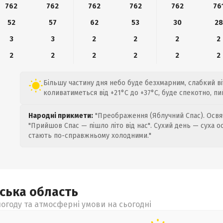
762
762
762
762
762
76
52
57
62
53
30
28
3
3
2
2
2
2
2
2
2
2
2
2
Більшу частину дня небо буде безхмарним, слабкий ві
коливатиметься від +21°C до +37°C, буде спекотно, пи
Народні прикмети:
"Преображення (Яблучний Спас). Освяч
"Прийшов Спас — пішло літо від нас". Сухий день — суха о
стають по-справжньому холодними."
ьська
область
огоду та атмосферні умови на сьогодні