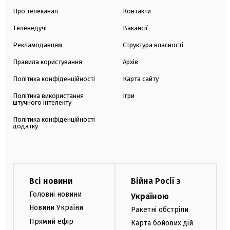
Про телеканал
Контакти
Телеведучі
Вакансії
Рекламодавцям
Структура власності
Правила користування
Архів
Політика конфіденційності
Карта сайту
Політика використання
Ігри
штучного інтелекту
Політика конфіденційності
додатку
Всі новини
Війна Росії з
Головні новини
Україною
Новини України
Ракетні обстріли
Прямий ефір
Карта бойових дій