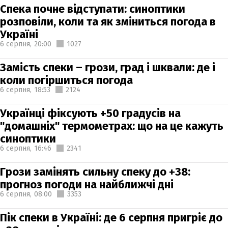
Спека почне відступати: синоптики
розповіли, коли та як зміниться погода в
Україні
6 серпня,
20:00
1027
Замість спеки – грози, град і шквали: де і
коли погіршиться погода
6 серпня,
18:53
2124
Українці фіксують +50 градусів на
"домашніх" термометрах: що на це кажуть
синоптики
6 серпня,
16:46
2341
Грози замінять сильну спеку до +38:
прогноз погоди на найближчі дні
6 серпня,
08:00
3353
Пік спеки в Україні: де 6 серпня пригріє до