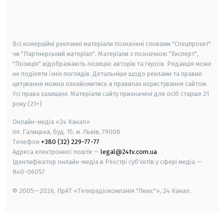
android
apple
smart tv
samsung smart tv
Всі комерційні рекламні матеріали позначені словами "Спецпроєкт"
чи "Партнерський матеріал". Матеріали з позначкою "Експерт",
"Позиція" відображають позицію авторів та героїв. Редакція може
не поділяти їхніх поглядів. Детальніше щодо реклами та правил
цитування можна ознайомитись в правилах користування сайтом.
Усі права захищені.
Матеріали сайту призначені для осіб старше
21
року (21+)
Онлайн-медіа «24 Канал»
пл. Галицька, буд. 15, м. Львів, 79008
Телефон
+380 (32) 229-77-77
Адреса електронної пошти —
legal@24tv.com.ua
Ідентифікатор онлайн-медіа в Реєстрі суб'єктів у сфері медіа —
R40-06057
© 2005—2026,
ПрАТ «Телерадіокомпанія "Люкс"», 24 Канал.