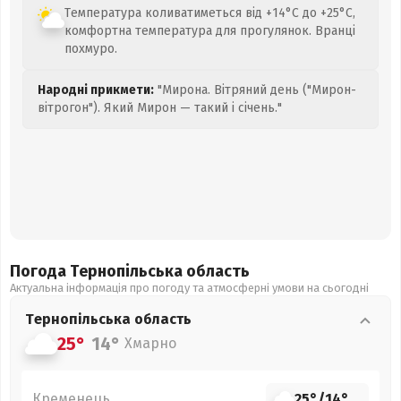
Температура коливатиметься від +14°C до +25°C,
комфортна температура для прогулянок. Вранці
похмуро.
Народні прикмети:
"Мирона. Вітряний день ("Мирон-
вітрогон"). Який Мирон — такий і січень."
Погода Тернопільська
область
Актуальна інформація про погоду та атмосферні умови на сьогодні
Тернопільська
область
25°
14°
Хмарно
Кременець
25°
/
14°