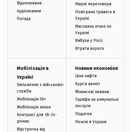
Відеоновини
Мирні переговори
Аудіоновини
Повітряна тривога в
Україні
Погода
Масована атака по
Україні
Вибухи у Росії
Втрати ворога
Мобілізація в
Новини економіки
Ціна нафти
Україні
Курси валют
Звільнення з військової
служби
Фінансові новини
Мобілізація 50+
Тарифи на комунальні
послуги
Мобілізація жінок
Податки
Контракт для 18-24-
річних
Пенсія в Україні
Відстрочка від