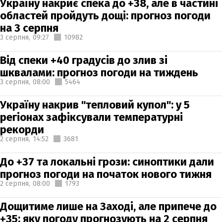
Україну накриє спека до +38, але в частині
областей пройдуть дощі: прогноз погоди
на 3 серпня
3 серпня,
09:27
10982
Від спеки +40 градусів до злив зі
шквалами: прогноз погоди на тиждень
3 серпня,
08:00
5464
Україну накрив "тепловий купол": у 5
регіонах зафіксували температурні
рекорди
2 серпня,
14:52
3681
До +37 та локальні грози: синоптики дали
прогноз погоди на початок нового тижня
2 серпня,
08:00
1793
Дощитиме лише на Заході, але припече до
+35: яку погоду прогнозують на 2 серпня