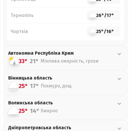
Тернопіль
26°
/
17°
Чортків
25°
/
16°
Автономна Республіка Крим
33°
21°
Мінлива хмарність, грози
Вінницька
область
25°
17°
Похмуро, дощ
Волинська
область
25°
14°
Хмарно
Дніпропетровська
область