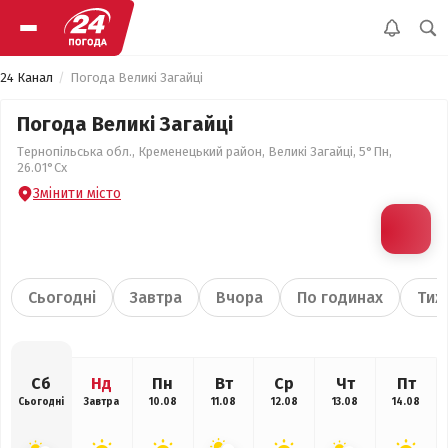
24 Канал
Погода Великі Загайці
Погода Великі Загайці
Тернопільська обл., Кременецький район, Великі Загайці, 5°Пн,
26.01°Сх
Змінити місто
Сьогодні
Завтра
Вчора
По годинах
Тиж
Сб
Нд
Пн
Вт
Ср
Чт
Пт
Сьогодні
Завтра
10.08
11.08
12.08
13.08
14.08