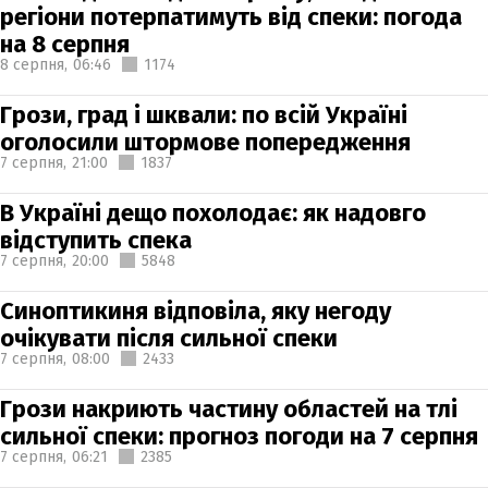
регіони потерпатимуть від спеки: погода
на 8 серпня
8 серпня,
06:46
1174
Грози, град і шквали: по всій Україні
оголосили штормове попередження
7 серпня,
21:00
1837
В Україні дещо похолодає: як надовго
відступить спека
7 серпня,
20:00
5848
Синоптикиня відповіла, яку негоду
очікувати після сильної спеки
7 серпня,
08:00
2433
Грози накриють частину областей на тлі
сильної спеки: прогноз погоди на 7 серпня
7 серпня,
06:21
2385