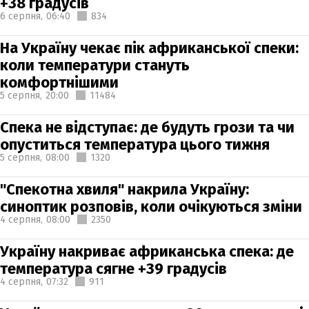
+38 градусів
6 серпня,
06:40
834
На Україну чекає пік африканської спеки:
коли температури стануть
комфортнішими
5 серпня,
20:00
11484
Спека не відступає: де будуть грози та чи
опуститься температура цього тижня
5 серпня,
08:00
1320
"Спекотна хвиля" накрила Україну:
синоптик розповів, коли очікуються зміни
4 серпня,
08:00
2350
Україну накриває африканська спека: де
температура сягне +39 градусів
4 серпня,
07:32
911