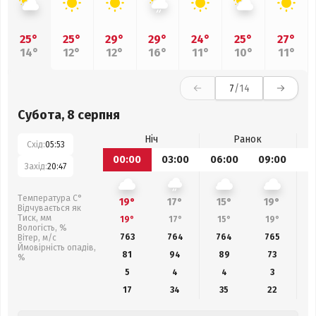
25°
25°
29°
29°
24°
25°
27°
14°
12°
12°
16°
11°
10°
11°
7
/14
Субота, 8 серпня
Ніч
Ранок
Схід:
05:53
00:00
03:00
06:00
09:00
1
Захід:
20:47
Температура С°
19°
17°
15°
19°
Відчувається як
Тиск, мм
19°
17°
15°
19°
Вологість, %
763
764
764
765
Вітер, м/с
Ймовірність опадів,
81
94
89
73
%
5
4
4
3
17
34
35
22