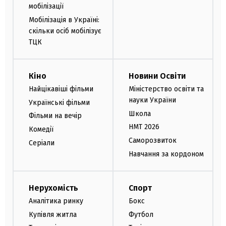
мобілізації
Мобілізація в Україні:
скільки осіб мобілізує
ТЦК
Кіно
Новини Освіти
Найцікавіші фільми
Міністерство освіти та
науки України
Українські фільми
Школа
Фільми на вечір
НМТ 2026
Комедії
Саморозвиток
Серіали
Навчання за кордоном
Нерухомість
Спорт
Аналітика ринку
Бокс
Купівля житла
Футбол