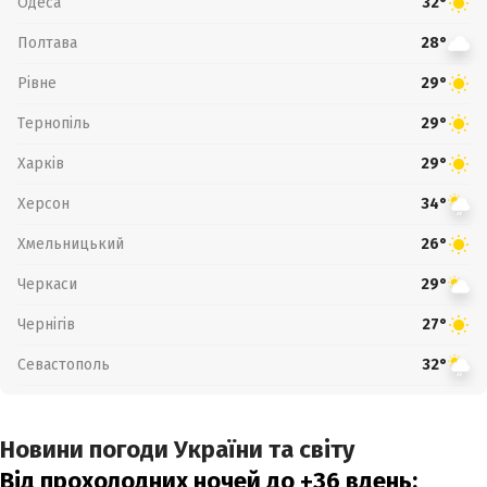
Одеса
32°
Полтава
28°
Рівне
29°
Тернопіль
29°
Харків
29°
Херсон
34°
Хмельницький
26°
Черкаси
29°
Чернігів
27°
Севастополь
32°
Новини погоди України та світу
Від прохолодних ночей до +36 вдень: