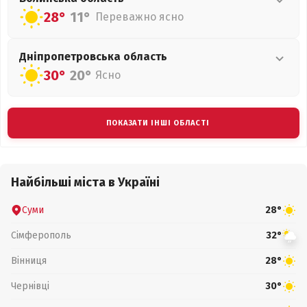
28°
11°
Переважно ясно
Дніпропетровська
область
30°
20°
Ясно
ПОКАЗАТИ ІНШІ ОБЛАСТІ
Найбільші міста в Україні
Суми
28°
Сімферополь
32°
Вінниця
28°
Чернівці
30°