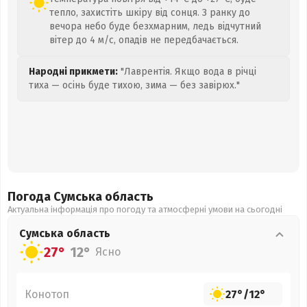
тепло, захистіть шкіру від сонця. З ранку до
вечора небо буде безхмарним, ледь відчутний
вітер до 4 м/с, опадів не передбачається.
Народні прикмети:
"Лаврентія. Якщо вода в річці
тиха — осінь буде тихою, зима — без завірюх."
Погода Сумська
область
Актуальна інформація про погоду та атмосферні умови на сьогодні
Сумська
область
27°
12°
Ясно
Конотоп
27°
/
12°