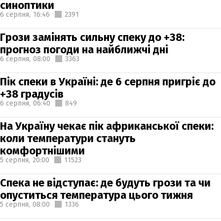
синоптики
6 серпня,
16:46
2391
Грози замінять сильну спеку до +38:
прогноз погоди на найближчі дні
6 серпня,
08:00
3363
Пік спеки в Україні: де 6 серпня пригріє до
+38 градусів
6 серпня,
06:40
849
На Україну чекає пік африканської спеки:
коли температури стануть
комфортнішими
5 серпня,
20:00
11523
Спека не відступає: де будуть грози та чи
опуститься температура цього тижня
5 серпня,
08:00
1336