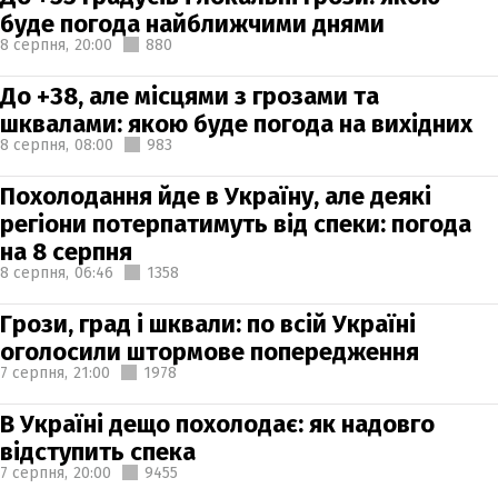
буде погода найближчими днями
8 серпня,
20:00
880
До +38, але місцями з грозами та
шквалами: якою буде погода на вихідних
8 серпня,
08:00
983
Похолодання йде в Україну, але деякі
регіони потерпатимуть від спеки: погода
на 8 серпня
8 серпня,
06:46
1358
Грози, град і шквали: по всій Україні
оголосили штормове попередження
7 серпня,
21:00
1978
В Україні дещо похолодає: як надовго
відступить спека
7 серпня,
20:00
9455