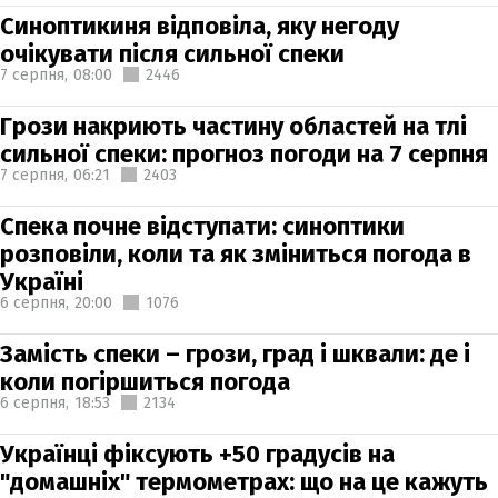
Синоптикиня відповіла, яку негоду
очікувати після сильної спеки
7 серпня,
08:00
2446
Грози накриють частину областей на тлі
сильної спеки: прогноз погоди на 7 серпня
7 серпня,
06:21
2403
Спека почне відступати: синоптики
розповіли, коли та як зміниться погода в
Україні
6 серпня,
20:00
1076
Замість спеки – грози, град і шквали: де і
коли погіршиться погода
6 серпня,
18:53
2134
Українці фіксують +50 градусів на
"домашніх" термометрах: що на це кажуть