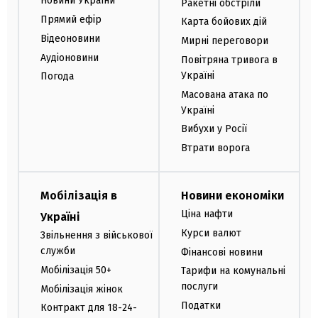
Новини України
Ракетні обстріли
Прямий ефір
Карта бойових дій
Відеоновини
Мирні переговори
Аудіоновини
Повітряна тривога в
Україні
Погода
Масована атака по
Україні
Вибухи у Росії
Втрати ворога
Мобілізація в
Новини економіки
Ціна нафти
Україні
Курси валют
Звільнення з військової
служби
Фінансові новини
Мобілізація 50+
Тарифи на комунальні
послуги
Мобілізація жінок
Податки
Контракт для 18-24-