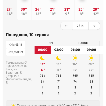
27°
30°
24°
21°
21°
25°
29°
14°
14°
13°
10°
9°
8°
12°
7
/14
Понеділок, 10 серпня
Ніч
Ранок
Схід:
05:18
00:00
03:00
06:00
09:00
1
Захід:
20:09
Температура С°
17°
16°
14°
20°
Відчувається як
Тиск, мм
17°
16°
14°
20°
Вологість, %
764
765
765
765
Вітер, м/с
Ймовірність опадів,
64
71
74
63
%
4
3
3
3
2
2
2
2
Температура повітря від +14°C до +27°C, буде