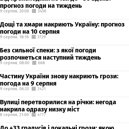
прогноз погоди на тиждень
9 серпня,
20:00
3456
Дощі та хмари накриють Україну: прогноз
погоди на 10 серпня
9 серпня,
18:16
3729
Без сильної спеки: з якої погоди
розпочнеться наступний тиждень
9 серпня,
08:00
668
Частину України знову накриють грози:
погода на 9 серпня
9 серпня,
06:33
2421
Вулиці перетворилися на річки: негода
накрила одразу низку міст
8 серпня,
21:00
4777
До +33 градусів і локальні грози: якою