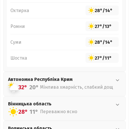
Охтирка
28°
/
14°
Ромни
27°
/
13°
Суми
28°
/
14°
Шостка
27°
/
11°
Автономна Республіка Крим
32°
20°
Мінлива хмарність, слабкий дощ
Вінницька
область
28°
11°
Переважно ясно
Волинська
область