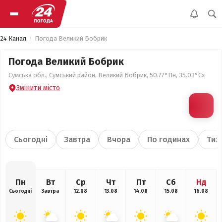
24 Канал
Погода Великий Бобрик
Погода Великий Бобрик
Сумська обл., Сумський район, Великий Бобрик, 50.77°Пн, 35.03°Сх
Змінити місто
Сьогодні
Завтра
Вчора
По годинах
Тиж
Пн
Вт
Ср
Чт
Пт
Сб
Нд
Сьогодні
Завтра
12.08
13.08
14.08
15.08
16.08