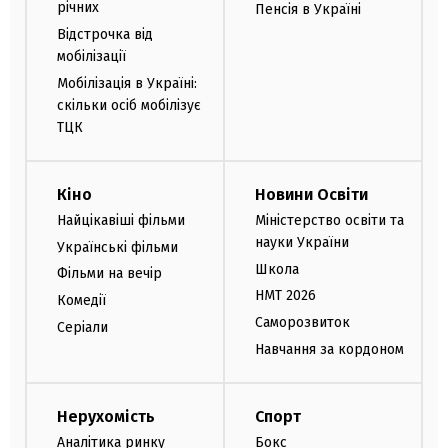
річних
Пенсія в Україні
Відстрочка від
мобілізації
Мобілізація в Україні:
скільки осіб мобілізує
ТЦК
Кіно
Новини Освіти
Найцікавіші фільми
Міністерство освіти та
науки України
Українські фільми
Школа
Фільми на вечір
НМТ 2026
Комедії
Саморозвиток
Серіали
Навчання за кордоном
Нерухомість
Спорт
Аналітика ринку
Бокс