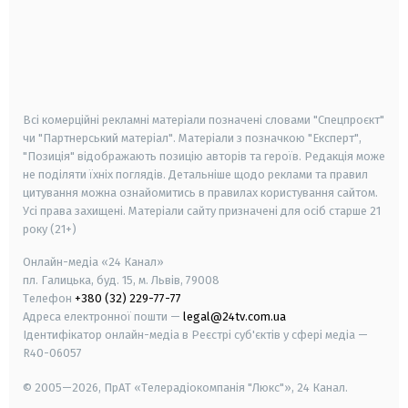
android
apple
smart tv
samsung smart tv
Всі комерційні рекламні матеріали позначені словами "Спецпроєкт"
чи "Партнерський матеріал". Матеріали з позначкою "Експерт",
"Позиція" відображають позицію авторів та героїв. Редакція може
не поділяти їхніх поглядів. Детальніше щодо реклами та правил
цитування можна ознайомитись в правилах користування сайтом.
Усі права захищені.
Матеріали сайту призначені для осіб старше
21
року (21+)
Онлайн-медіа «24 Канал»
пл. Галицька, буд. 15, м. Львів, 79008
Телефон
+380 (32) 229-77-77
Адреса електронної пошти —
legal@24tv.com.ua
Ідентифікатор онлайн-медіа в Реєстрі суб'єктів у сфері медіа —
R40-06057
© 2005—2026,
ПрАТ «Телерадіокомпанія "Люкс"», 24 Канал.