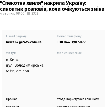
"Спекотна хвиля" накрила Україну:
синоптик розповів, коли очікуються зміни
4 серпня,
08:00
2352
E-mail редакції
Номер телефону:
news24@24tv.com.ua
+38 044 390 5077
Ми тут:
Ми в соцмережах:
м.Київ
,
вул. Володимирська
офіс
61/11,
50
Про нас
Угода Користувача Спільноти
Редакція
Правила коментування