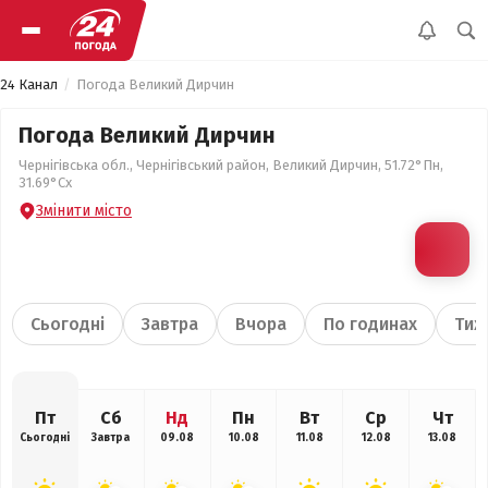
24 Канал
Погода Великий Дирчин
Погода Великий Дирчин
Чернігівська обл., Чернігівський район, Великий Дирчин, 51.72°Пн,
31.69°Сх
Змінити місто
Сьогодні
Завтра
Вчора
По годинах
Тиж
Пт
Сб
Нд
Пн
Вт
Ср
Чт
Сьогодні
Завтра
09.08
10.08
11.08
12.08
13.08