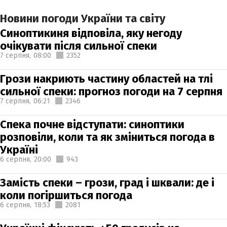
Новини погоди України та світу
Синоптикиня відповіла, яку негоду
очікувати після сильної спеки
7 серпня,
08:00
2352
Грози накриють частину областей на тлі
сильної спеки: прогноз погоди на 7 серпня
7 серпня,
06:21
2346
Спека почне відступати: синоптики
розповіли, коли та як зміниться погода в
Україні
6 серпня,
20:00
943
Замість спеки – грози, град і шквали: де і
коли погіршиться погода
6 серпня,
18:53
2081