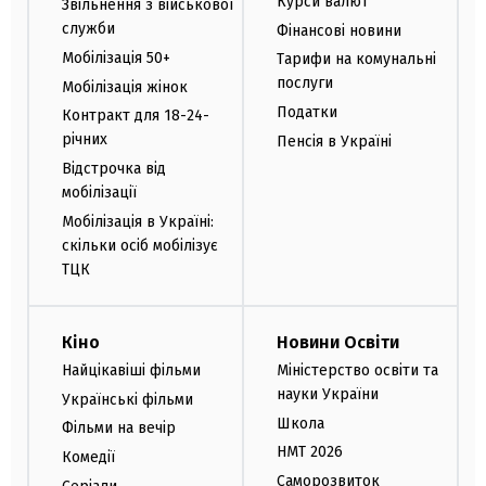
Курси валют
Звільнення з військової
служби
Фінансові новини
Мобілізація 50+
Тарифи на комунальні
послуги
Мобілізація жінок
Податки
Контракт для 18-24-
річних
Пенсія в Україні
Відстрочка від
мобілізації
Мобілізація в Україні:
скільки осіб мобілізує
ТЦК
Кіно
Новини Освіти
Найцікавіші фільми
Міністерство освіти та
науки України
Українські фільми
Школа
Фільми на вечір
НМТ 2026
Комедії
Саморозвиток