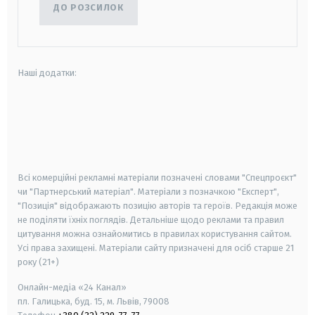
ДО РОЗСИЛОК
Наші додатки:
android
apple
smart tv
samsung smart tv
Всі комерційні рекламні матеріали позначені словами "Спецпроєкт"
чи "Партнерський матеріал". Матеріали з позначкою "Експерт",
"Позиція" відображають позицію авторів та героїв. Редакція може
не поділяти їхніх поглядів. Детальніше щодо реклами та правил
цитування можна ознайомитись в правилах користування сайтом.
Усі права захищені.
Матеріали сайту призначені для осіб старше
21
року (21+)
Онлайн-медіа «24 Канал»
пл. Галицька, буд. 15, м. Львів, 79008