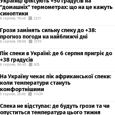
Українці фіксують +50 градусів на
"домашніх" термометрах: що на це кажуть
синоптики
6 серпня,
16:46
2221
Грози замінять сильну спеку до +38:
прогноз погоди на найближчі дні
6 серпня,
08:00
3319
Пік спеки в Україні: де 6 серпня пригріє до
+38 градусів
6 серпня,
06:40
825
На Україну чекає пік африканської спеки:
коли температури стануть
комфортнішими
5 серпня,
20:00
11439
Спека не відступає: де будуть грози та чи
опуститься температура цього тижня