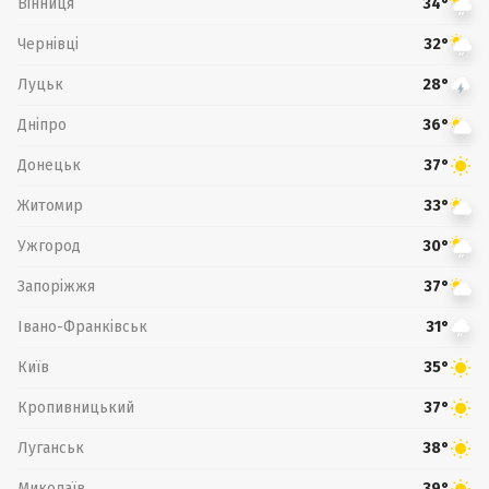
Вінниця
34°
Чернівці
32°
Луцьк
28°
Дніпро
36°
Донецьк
37°
Житомир
33°
Ужгород
30°
Запоріжжя
37°
Івано-Франківськ
31°
Київ
35°
Кропивницький
37°
Луганськ
38°
Миколаїв
39°