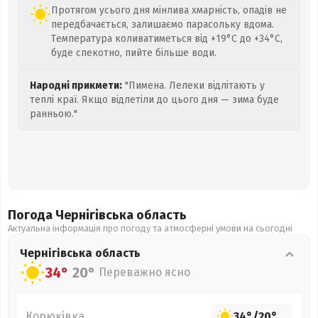
Протягом усього дня мінлива хмарність, опадів не
передбачається, залишаємо парасольку вдома.
Температура коливатиметься від +19°C до +34°C,
буде спекотно, пийте більше води.
Народні прикмети:
"Пимена. Лелеки відлітають у
теплі краї. Якщо відлетіли до цього дня — зима буде
ранньою."
Погода Чернігівська
область
Актуальна інформація про погоду та атмосферні умови на сьогодні
Чернігівська
область
34°
20°
Переважно ясно
Корюківка
34°
/
20°