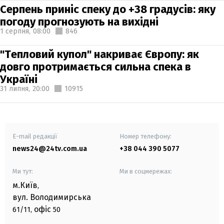
Серпень приніс спеку до +38 градусів: яку
погоду прогнозують на вихідні
1 серпня,
08:00
846
"Тепловий купол" накриває Європу: як
довго протримається сильна спека в
Україні
31 липня,
20:00
10915
E-mail редакції
Номер телефону:
news24@24tv.com.ua
+38 044 390 5077
Ми тут:
Ми в соцмережах:
м.Київ
,
вул. Володимирська
офіс
61/11,
50