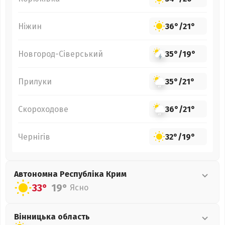
Ніжин
36°
/
21°
Новгород-Сіверський
35°
/
19°
Прилуки
35°
/
21°
Скороходове
36°
/
21°
Чернігів
32°
/
19°
Автономна Республіка Крим
33°
19°
Ясно
Вінницька
область