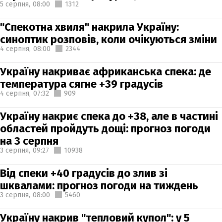
5 серпня,
08:00
1312
"Спекотна хвиля" накрила Україну:
синоптик розповів, коли очікуються зміни
4 серпня,
08:00
2344
Україну накриває африканська спека: де
температура сягне +39 градусів
4 серпня,
07:32
909
Україну накриє спека до +38, але в частині
областей пройдуть дощі: прогноз погоди
на 3 серпня
3 серпня,
09:27
10938
Від спеки +40 градусів до злив зі
шквалами: прогноз погоди на тиждень
3 серпня,
08:00
5460
Україну накрив "тепловий купол": у 5