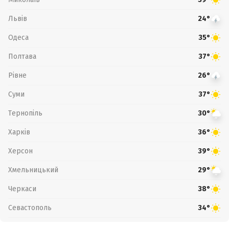
Львів
24°
Одеса
35°
Полтава
37°
Рівне
26°
Суми
37°
Тернопіль
30°
Харків
36°
Херсон
39°
Хмельницький
29°
Черкаси
38°
Севастополь
34°