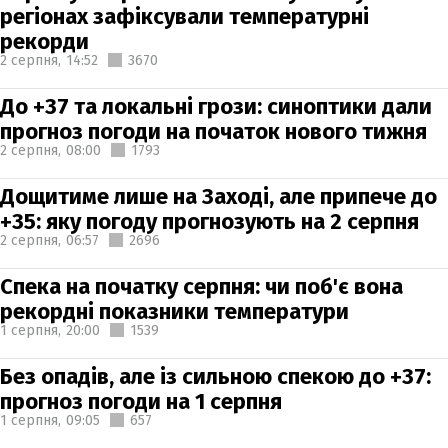
регіонах зафіксували температурні
рекорди
2 серпня,
14:52
3670
До +37 та локальні грози: синоптики дали
прогноз погоди на початок нового тижня
2 серпня,
08:00
1793
Дощитиме лише на Заході, але припече до
+35: яку погоду прогнозують на 2 серпня
2 серпня,
06:57
2696
Спека на початку серпня: чи поб'є вона
рекордні показники температури
1 серпня,
20:00
1539
Без опадів, але із сильною спекою до +37:
прогноз погоди на 1 серпня
1 серпня,
09:05
657