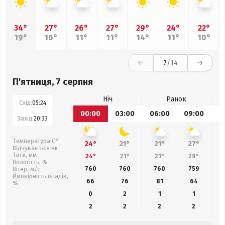
34°
27°
26°
27°
29°
24°
22°
19°
16°
11°
11°
14°
11°
10°
7
/14
П'ятниця, 7 серпня
Ніч
Ранок
Схід:
05:24
00:00
03:00
06:00
09:00
1
Захід:
20:33
Температура С°
24°
21°
21°
27°
Відчувається як
Тиск, мм
24°
21°
21°
28°
Вологість, %
760
760
760
759
Вітер, м/с
Ймовірність опадів,
66
76
81
64
%
0
2
1
1
2
2
2
2