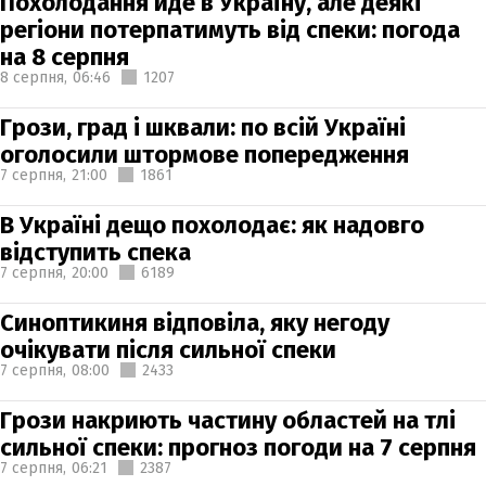
Похолодання йде в Україну, але деякі
регіони потерпатимуть від спеки: погода
на 8 серпня
8 серпня,
06:46
1207
Грози, град і шквали: по всій Україні
оголосили штормове попередження
7 серпня,
21:00
1861
В Україні дещо похолодає: як надовго
відступить спека
7 серпня,
20:00
6189
Синоптикиня відповіла, яку негоду
очікувати після сильної спеки
7 серпня,
08:00
2433
Грози накриють частину областей на тлі
сильної спеки: прогноз погоди на 7 серпня
7 серпня,
06:21
2387