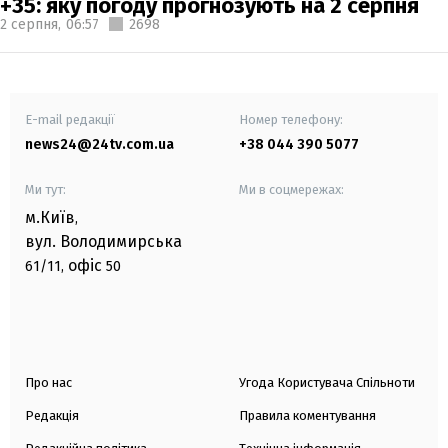
+35: яку погоду прогнозують на 2 серпня
2 серпня,
06:57
2698
E-mail редакції
Номер телефону:
news24@24tv.com.ua
+38 044 390 5077
Ми тут:
Ми в соцмережах:
м.Київ
,
вул. Володимирська
офіс
61/11,
50
Про нас
Угода Користувача Спільноти
Редакція
Правила коментування