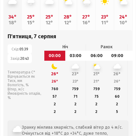
34°
25°
25°
28°
27°
23°
24°
18°
15°
12°
12°
16°
11°
10°
П'ятниця, 7 серпня
Ніч
Ранок
Схід:
05:39
00:00
03:00
06:00
09:00
1
Захід:
20:43
Температура С°
26°
23°
21°
26°
Відчувається як
Тиск, мм
26°
23°
21°
26°
Вологість, %
760
759
759
759
Вітер, м/с
Ймовірність опадів,
57
71
75
60
%
2
2
2
2
2
2
2
5
Зранку мінлива хмарність, слабкий вітер до 4 м/с.
Очікується від +18°C до +34°C, дуже тепло,