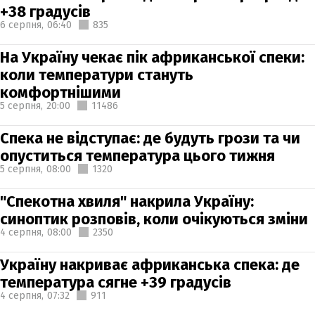
+38 градусів
6 серпня,
06:40
835
На Україну чекає пік африканської спеки:
коли температури стануть
комфортнішими
5 серпня,
20:00
11486
Спека не відступає: де будуть грози та чи
опуститься температура цього тижня
5 серпня,
08:00
1320
"Спекотна хвиля" накрила Україну:
синоптик розповів, коли очікуються зміни
4 серпня,
08:00
2350
Україну накриває африканська спека: де
температура сягне +39 градусів
4 серпня,
07:32
911