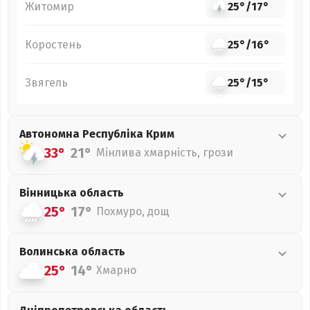
Житомир
25°
/
17°
Коростень
25°
/
16°
Звягель
25°
/
15°
Автономна Республіка Крим
33°
21°
Мінлива хмарність, грози
Вінницька
область
25°
17°
Похмуро, дощ
Волинська
область
25°
14°
Хмарно