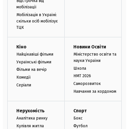
Відстрочка від
мобілізації
Мобілізація в Україні:
скільки осіб мобілізує
ТЦК
Кіно
Новини Освіти
Найцікавіші фільми
Міністерство освіти та
науки України
Українські фільми
Школа
Фільми на вечір
НМТ 2026
Комедії
Саморозвиток
Серіали
Навчання за кордоном
Нерухомість
Спорт
Аналітика ринку
Бокс
Купівля житла
Футбол