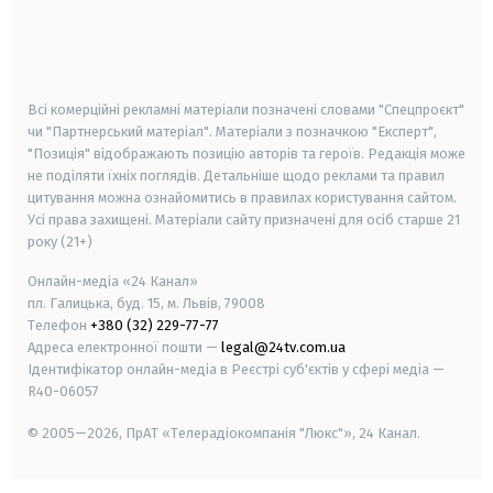
android
apple
smart tv
samsung smart tv
Всі комерційні рекламні матеріали позначені словами "Спецпроєкт"
чи "Партнерський матеріал". Матеріали з позначкою "Експерт",
"Позиція" відображають позицію авторів та героїв. Редакція може
не поділяти їхніх поглядів. Детальніше щодо реклами та правил
цитування можна ознайомитись в правилах користування сайтом.
Усі права захищені.
Матеріали сайту призначені для осіб старше
21
року (21+)
Онлайн-медіа «24 Канал»
пл. Галицька, буд. 15, м. Львів, 79008
Телефон
+380 (32) 229-77-77
Адреса електронної пошти —
legal@24tv.com.ua
Ідентифікатор онлайн-медіа в Реєстрі суб'єктів у сфері медіа —
R40-06057
© 2005—2026,
ПрАТ «Телерадіокомпанія "Люкс"», 24 Канал.