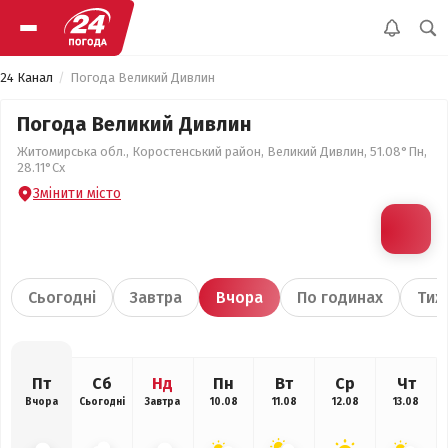
24 Канал
Погода Великий Дивлин
Погода Великий Дивлин
Житомирська обл., Коростенський район, Великий Дивлин, 51.08°Пн,
28.11°Сх
Змінити місто
Сьогодні
Завтра
Вчора
По годинах
Тиж
Пт
Сб
Нд
Пн
Вт
Ср
Чт
Вчора
Сьогодні
Завтра
10.08
11.08
12.08
13.08