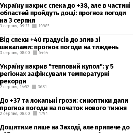
Україну накриє спека до +38, але в частині
областей пройдуть дощі: прогноз погоди
на 3 серпня
3 серпня,
09:27
10985
Від спеки +40 градусів до злив зі
шквалами: прогноз погоди на тиждень
3 серпня,
08:00
5464
Україну накрив "тепловий купол": у 5
регіонах зафіксували температурні
рекорди
2 серпня,
14:52
3681
До +37 та локальні грози: синоптики дали
прогноз погоди на початок нового тижня
2 серпня,
08:00
1794
Дощитиме лише на Заході, але припече до