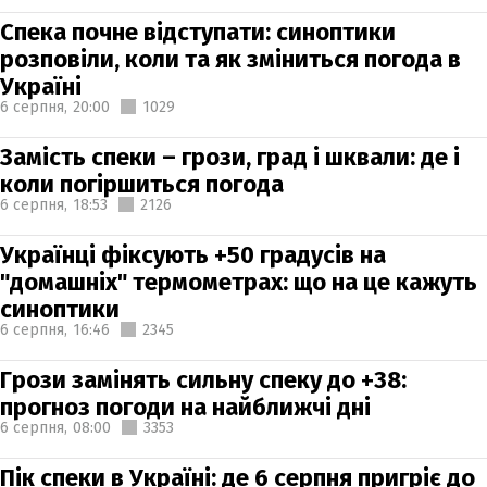
Спека почне відступати: синоптики
розповіли, коли та як зміниться погода в
Україні
6 серпня,
20:00
1029
Замість спеки – грози, град і шквали: де і
коли погіршиться погода
6 серпня,
18:53
2126
Українці фіксують +50 градусів на
"домашніх" термометрах: що на це кажуть
синоптики
6 серпня,
16:46
2345
Грози замінять сильну спеку до +38:
прогноз погоди на найближчі дні
6 серпня,
08:00
3353
Пік спеки в Україні: де 6 серпня пригріє до