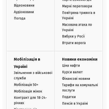
Відеоновини
Мирні переговори
Аудіоновини
Повітряна тривога в
Україні
Погода
Масована атака по
Україні
Вибухи у Росії
Втрати ворога
Мобілізація в
Новини економіки
Ціна нафти
Україні
Курси валют
Звільнення з військової
служби
Фінансові новини
Мобілізація 50+
Тарифи на комунальні
послуги
Мобілізація жінок
Податки
Контракт для 18-24-
річних
Пенсія в Україні