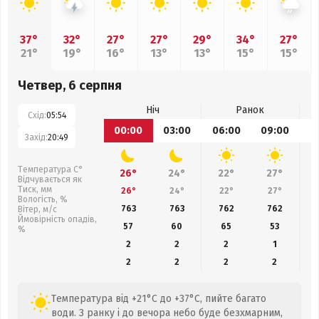
37°
32°
27°
27°
29°
34°
27°
21°
19°
16°
13°
13°
15°
15°
Четвер, 6 серпня
Ніч
Ранок
Схід:
05:54
00:00
03:00
06:00
09:00
1
Захід:
20:49
Температура С°
26°
24°
22°
27°
Відчувається як
Тиск, мм
26°
24°
22°
27°
Вологість, %
763
763
762
762
Вітер, м/с
Ймовірність опадів,
57
60
65
53
%
2
2
2
1
2
2
2
2
Температура від +21°C до +37°C, пийте багато
води. З ранку і до вечора небо буде безхмарним,