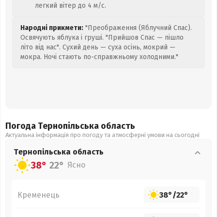
легкий вітер до 4 м/с.
Народні прикмети:
"Преображення (Яблучний Спас).
Освячують яблука і груші. "Прийшов Спас — пішло
літо від нас". Сухий день — суха осінь, мокрий —
мокра. Ночі стають по-справжньому холодними."
Погода Тернопільська
область
Актуальна інформація про погоду та атмосферні умови на сьогодні
Тернопільська
область
38°
22°
Ясно
Кременець
38°
/
22°