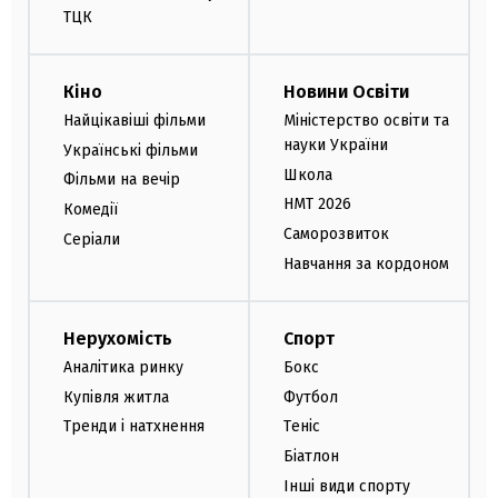
ТЦК
Кіно
Новини Освіти
Найцікавіші фільми
Міністерство освіти та
науки України
Українські фільми
Школа
Фільми на вечір
НМТ 2026
Комедії
Саморозвиток
Серіали
Навчання за кордоном
Нерухомість
Спорт
Аналітика ринку
Бокс
Купівля житла
Футбол
Тренди і натхнення
Теніс
Біатлон
Інші види спорту