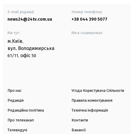
E-mail редакції
Номер телефону:
news24@24tv.com.ua
+38 044 390 5077
Ми тут:
Ми в соцмережах:
м.Київ
,
вул. Володимирська
офіс
61/11,
50
Про нас
Угода Користувача Спільноти
Редакція
Правила коментування
Редакційна політика
Технічна інформація
Про телеканал
Контакти
Телеведучі
Вакансії