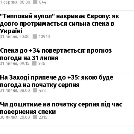
1 серпня,
08:00
844
"Тепловий купол" накриває Європу: як
довго протримається сильна спека в
Україні
31 липня,
20:00
10910
Спека до +34 повертається: прогноз
погоди на 31 липня
31 липня,
09:15
936
На Заході припече до +35: якою буде
погода на початку серпня
31 липня,
08:00
428
Чи дощитиме на початку серпня під час
повернення спеки
30 липня,
20:00
2315