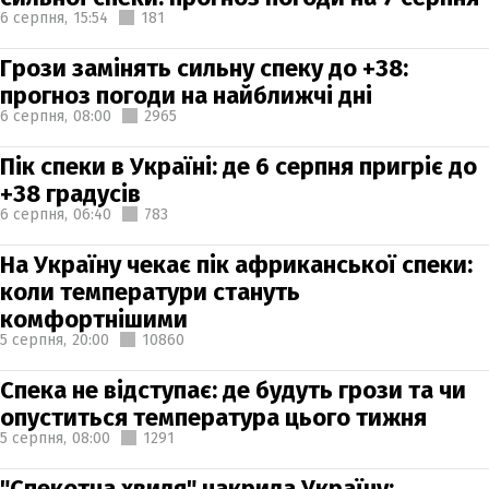
6 серпня,
15:54
181
Грози замінять сильну спеку до +38:
прогноз погоди на найближчі дні
6 серпня,
08:00
2965
Пік спеки в Україні: де 6 серпня пригріє до
+38 градусів
6 серпня,
06:40
783
На Україну чекає пік африканської спеки:
коли температури стануть
комфортнішими
5 серпня,
20:00
10860
Спека не відступає: де будуть грози та чи
опуститься температура цього тижня
5 серпня,
08:00
1291
"Спекотна хвиля" накрила Україну: