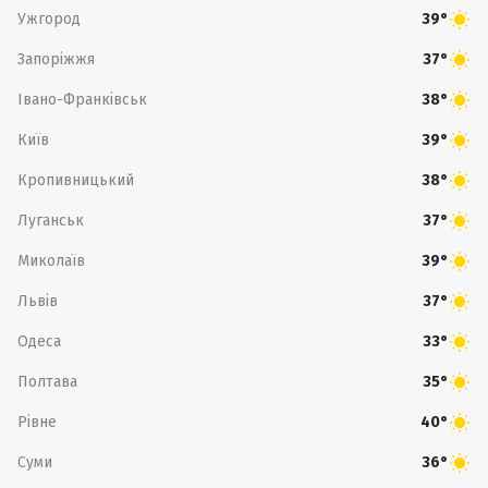
Ужгород
39°
Запоріжжя
37°
Івано-Франківськ
38°
Київ
39°
Кропивницький
38°
Луганськ
37°
Миколаїв
39°
Львів
37°
Одеса
33°
Полтава
35°
Рівне
40°
Суми
36°