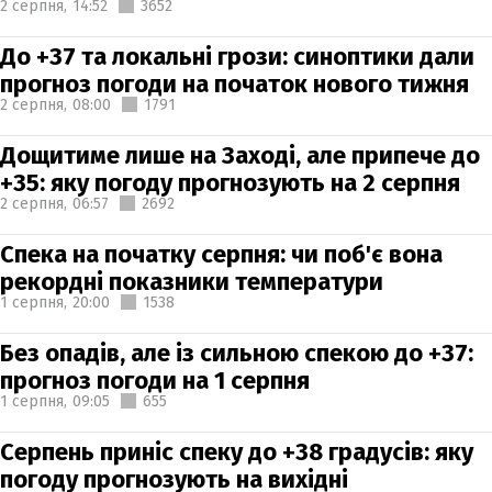
2 серпня,
14:52
3652
До +37 та локальні грози: синоптики дали
прогноз погоди на початок нового тижня
2 серпня,
08:00
1791
Дощитиме лише на Заході, але припече до
+35: яку погоду прогнозують на 2 серпня
2 серпня,
06:57
2692
Спека на початку серпня: чи поб'є вона
рекордні показники температури
1 серпня,
20:00
1538
Без опадів, але із сильною спекою до +37:
прогноз погоди на 1 серпня
1 серпня,
09:05
655
Серпень приніс спеку до +38 градусів: яку
погоду прогнозують на вихідні