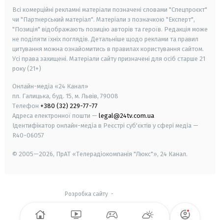
Всі комерційні рекламні матеріали позначені словами "Спецпроєкт"
чи "Партнерський матеріал". Матеріали з позначкою "Експерт",
"Позиція" відображають позицію авторів та героїв. Редакція може
не поділяти їхніх поглядів. Детальніше щодо реклами та правил
цитування можна ознайомитись в правилах користування сайтом.
Усі права захищені.
Матеріали сайту призначені для осіб старше
21
року (21+)
Онлайн-медіа «24 Канал»
пл. Галицька, буд. 15, м. Львів, 79008
Телефон
+380 (32) 229-77-77
Адреса електронної пошти —
legal@24tv.com.ua
Ідентифікатор онлайн-медіа в Реєстрі суб'єктів у сфері медіа —
R40-06057
© 2005—2026,
ПрАТ «Телерадіокомпанія "Люкс"», 24 Канал.
Розробка сайту
-