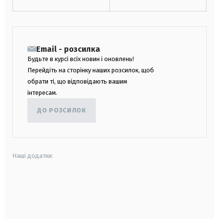
Email - розсилка
Будьте в курсі всіх новин і оновлень!
Перейдіть на сторінку наших розсилок, щоб
обрати ті, що відповідають вашим
інтересам.
ДО РОЗСИЛОК
Наші додатки:
android
apple
smart tv
samsung smart tv