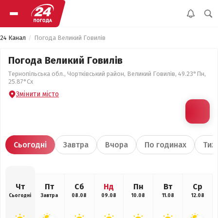
24 Канал
Погода Великий Говилів
Погода Великий Говилів
Тернопільська обл., Чортківський район, Великий Говилів, 49.23°Пн,
25.87°Сх
Змінити місто
Сьогодні
Завтра
Вчора
По годинах
Тиж
Чт
Пт
Сб
Нд
Пн
Вт
Ср
Сьогодні
Завтра
08.08
09.08
10.08
11.08
12.08