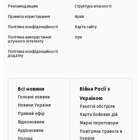
Рекламодавцям
Структура власності
Правила користування
Архів
Політика конфіденційності
Карта сайту
Політика використання
Ігри
штучного інтелекту
Політика конфіденційності
додатку
Всі новини
Війна Росії з
Головні новини
Україною
Новини України
Ракетні обстріли
Прямий ефір
Карта бойових дій
Відеоновини
Мирні переговори
Аудіоновини
Повітряна тривога в
Україні
Погода