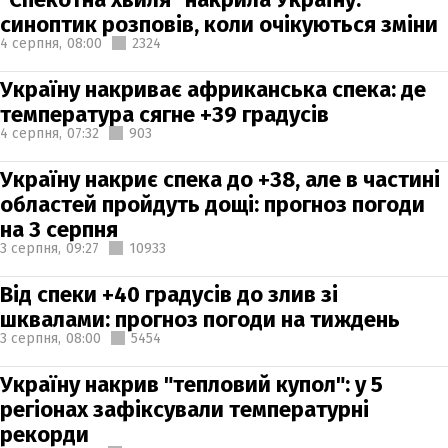
синоптик розповів, коли очікуються зміни
4 серпня,
08:00
2324
Україну накриває африканська спека: де
температура сягне +39 градусів
4 серпня,
07:32
903
Україну накриє спека до +38, але в частині
областей пройдуть дощі: прогноз погоди
на 3 серпня
3 серпня,
09:27
10933
Від спеки +40 градусів до злив зі
шквалами: прогноз погоди на тиждень
3 серпня,
08:00
5454
Україну накрив "тепловий купол": у 5
регіонах зафіксували температурні
рекорди