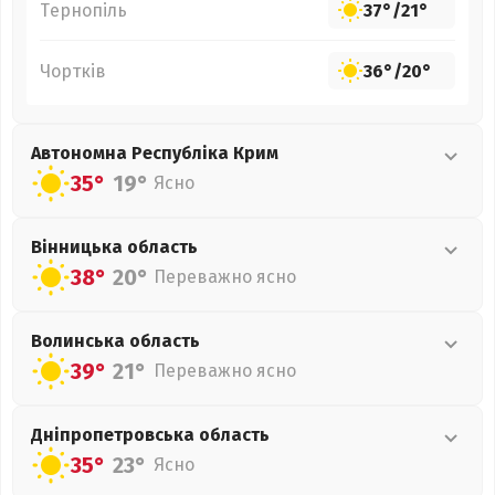
Тернопіль
37°
/
21°
Чортків
36°
/
20°
Автономна Республіка Крим
35°
19°
Ясно
Вінницька
область
38°
20°
Переважно ясно
Волинська
область
39°
21°
Переважно ясно
Дніпропетровська
область
35°
23°
Ясно