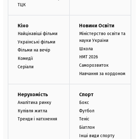
ТЦК
Кіно
Новини Освіти
Найцікавіші фільми
Міністерство освіти та
науки України
Українські фільми
Школа
Фільми на вечір
НМТ 2026
Комедії
Саморозвиток
Серіали
Навчання за кордоном
Нерухомість
Спорт
Аналітика ринку
Бокс
Купівля житла
Футбол
Тренди і натхнення
Теніс
Біатлон
Інші види спорту