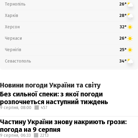
Тернопіль
26°
Харків
28°
Херсон
32°
Черкаси
26°
Чернігів
25°
Севастополь
34°
Новини погоди України та світу
Без сильної спеки: з якої погоди
розпочнеться наступний тиждень
9 серпня,
08:00
457
Частину України знову накриють грози:
погода на 9 серпня
9 серпня,
06:33
2213