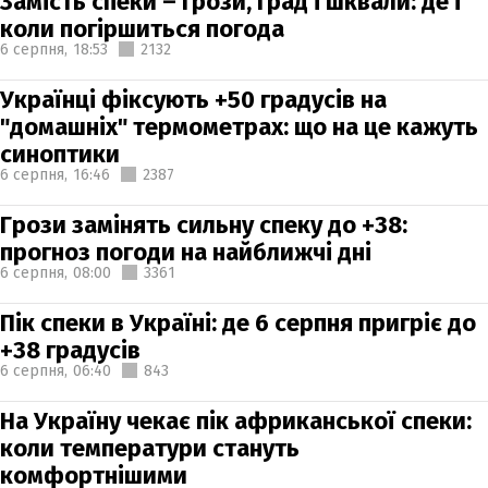
Замість спеки – грози, град і шквали: де і
коли погіршиться погода
6 серпня,
18:53
2132
Українці фіксують +50 градусів на
"домашніх" термометрах: що на це кажуть
синоптики
6 серпня,
16:46
2387
Грози замінять сильну спеку до +38:
прогноз погоди на найближчі дні
6 серпня,
08:00
3361
Пік спеки в Україні: де 6 серпня пригріє до
+38 градусів
6 серпня,
06:40
843
На Україну чекає пік африканської спеки:
коли температури стануть
комфортнішими