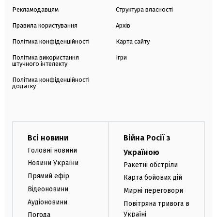
Рекламодавцям
Структура власності
Правила користування
Архів
Політика конфіденційності
Карта сайту
Політика використання
Ігри
штучного інтелекту
Політика конфіденційності
додатку
Всі новини
Війна Росії з
Головні новини
Україною
Новини України
Ракетні обстріли
Прямий ефір
Карта бойових дій
Відеоновини
Мирні переговори
Аудіоновини
Повітряна тривога в
Україні
Погода