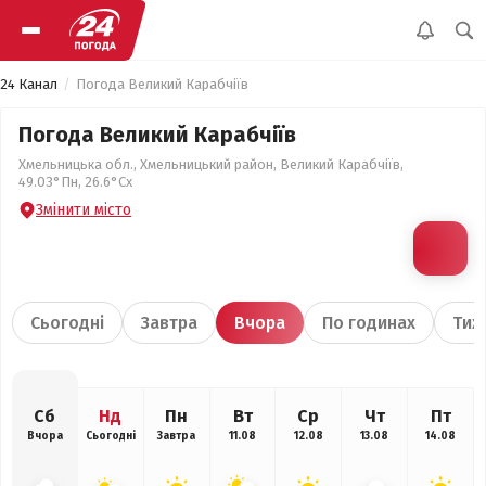
24 Канал
Погода Великий Карабчіїв
Погода Великий Карабчіїв
Хмельницька обл., Хмельницький район, Великий Карабчіїв,
49.03°Пн, 26.6°Сх
Змінити місто
Сьогодні
Завтра
Вчора
По годинах
Тиж
Сб
Нд
Пн
Вт
Ср
Чт
Пт
Вчора
Сьогодні
Завтра
11.08
12.08
13.08
14.08