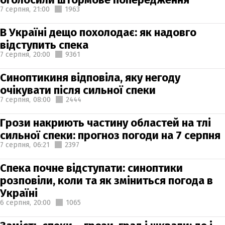
7 серпня,
21:00
1963
В Україні дещо похолодає: як надовго
відступить спека
7 серпня,
20:00
9361
Синоптикиня відповіла, яку негоду
очікувати після сильної спеки
7 серпня,
08:00
2444
Грози накриють частину областей на тлі
сильної спеки: прогноз погоди на 7 серпня
7 серпня,
06:21
2397
Спека почне відступати: синоптики
розповіли, коли та як зміниться погода в
Україні
6 серпня,
20:00
1065