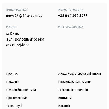
E-mail редакції
Номер телефону:
news24@24tv.com.ua
+38 044 390 5077
Ми тут:
Ми в соцмережах:
м.Київ
,
вул. Володимирська
офіс
61/11,
50
Про нас
Угода Користувача Спільноти
Редакція
Правила коментування
Редакційна політика
Технічна інформація
Про телеканал
Контакти
Телеведучі
Вакансії