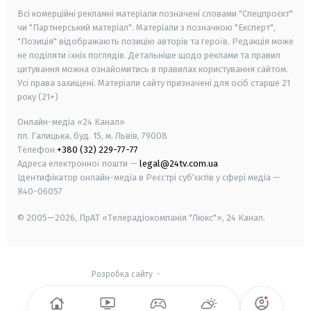
Всі комерційні рекламні матеріали позначені словами "Спецпроєкт"
чи "Партнерський матеріал". Матеріали з позначкою "Експерт",
"Позиція" відображають позицію авторів та героїв. Редакція може
не поділяти їхніх поглядів. Детальніше щодо реклами та правил
цитування можна ознайомитись в правилах користування сайтом.
Усі права захищені.
Матеріали сайту призначені для осіб старше
21
року (21+)
Онлайн-медіа «24 Канал»
пл. Галицька, буд. 15, м. Львів, 79008
Телефон
+380 (32) 229-77-77
Адреса електронної пошти —
legal@24tv.com.ua
Ідентифікатор онлайн-медіа в Реєстрі суб'єктів у сфері медіа —
R40-06057
© 2005—2026,
ПрАТ «Телерадіокомпанія "Люкс"», 24 Канал.
Розробка сайту
-