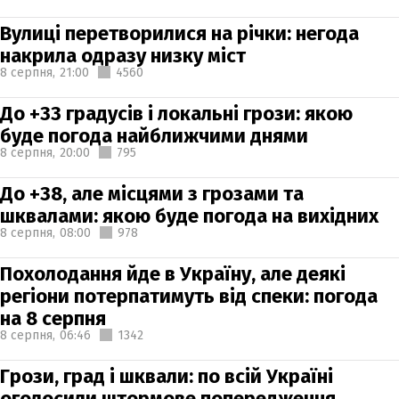
Вулиці перетворилися на річки: негода
накрила одразу низку міст
8 серпня,
21:00
4560
До +33 градусів і локальні грози: якою
буде погода найближчими днями
8 серпня,
20:00
795
До +38, але місцями з грозами та
шквалами: якою буде погода на вихідних
8 серпня,
08:00
978
Похолодання йде в Україну, але деякі
регіони потерпатимуть від спеки: погода
на 8 серпня
8 серпня,
06:46
1342
Грози, град і шквали: по всій Україні
оголосили штормове попередження