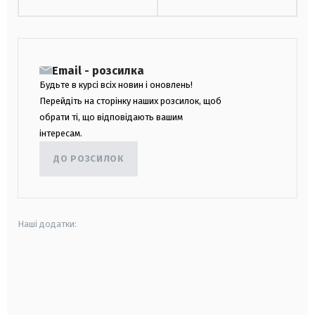
Email - розсилка
Будьте в курсі всіх новин і оновлень!
Перейдіть на сторінку наших розсилок, щоб
обрати ті, що відповідають вашим
інтересам.
ДО РОЗСИЛОК
Наші додатки:
android
apple
smart tv
samsung smart tv