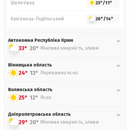
Шепетівка
23°
/
11°
Кам’янець-Подільський
26°
/
14°
Автономна Республіка Крим
33°
20°
Мінлива хмарність, зливи
Вінницька
область
24°
13°
Переважно ясно
Волинська
область
25°
12°
Ясно
Дніпропетровська
область
29°
20°
Мінлива хмарність, зливи