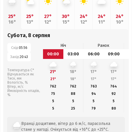
25°
25°
27°
30°
24°
24°
24°
16°
13°
12°
15°
12°
11°
10°
Субота, 8 серпня
Ніч
Ранок
Схід:
05:56
00:00
03:00
06:00
09:00
1
Захід:
20:43
Температура С°
21°
18°
17°
17°
Відчувається як
Тиск, мм
21°
18°
17°
17°
Вологість, %
762
762
763
764
Вітер, м/с
Ймовірність опадів,
75
88
94
92
%
5
5
5
5
5
25
79
80
Вранці дощитиме, вітер до 6 м/с, парасолька
стане у нагоді. Очікується від +16°C до +25°C.