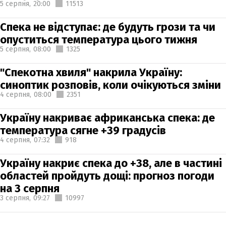
5 серпня,
20:00
11513
Спека не відступає: де будуть грози та чи
опуститься температура цього тижня
5 серпня,
08:00
1325
"Спекотна хвиля" накрила Україну:
синоптик розповів, коли очікуються зміни
4 серпня,
08:00
2351
Україну накриває африканська спека: де
температура сягне +39 градусів
4 серпня,
07:32
918
Україну накриє спека до +38, але в частині
областей пройдуть дощі: прогноз погоди
на 3 серпня
3 серпня,
09:27
10997