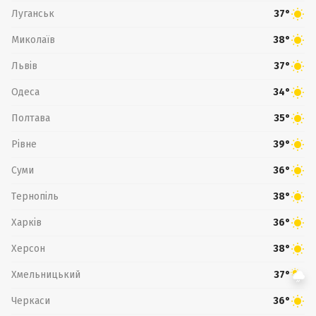
Луганськ
37°
Миколаїв
38°
Львів
37°
Одеса
34°
Полтава
35°
Рівне
39°
Суми
36°
Тернопіль
38°
Харків
36°
Херсон
38°
Хмельницький
37°
Черкаси
36°