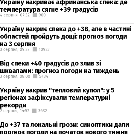
Україну накриває африканська спека: де
температура сягне +39 градусів
4 серпня,
07:32
900
Україну накриє спека до +38, але в частині
областей пройдуть дощі: прогноз погоди
на 3 серпня
3 серпня,
09:27
10923
Від спеки +40 градусів до злив зі
шквалами: прогноз погоди на тиждень
3 серпня,
08:00
5434
Україну накрив "тепловий купол": у 5
регіонах зафіксували температурні
рекорди
2 серпня,
14:52
3632
До +37 та локальні грози: синоптики дали
прогноз погоди на початок нового тижня