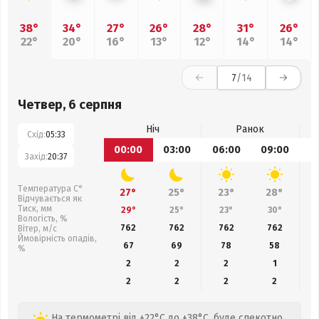
38°
34°
27°
26°
28°
31°
26°
22°
20°
16°
13°
12°
14°
14°
7
/14
Четвер, 6 серпня
Ніч
Ранок
Схід:
05:33
00:00
03:00
06:00
09:00
1
Захід:
20:37
Температура С°
27°
25°
23°
28°
Відчувається як
Тиск, мм
29°
25°
23°
30°
Вологість, %
762
762
762
762
Вітер, м/с
Ймовірність опадів,
67
69
78
58
%
2
2
2
1
2
2
2
2
На термометрі від +22°C до +38°C, буде спекотно,