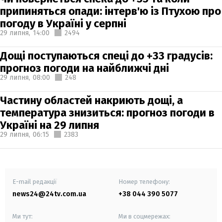
припиняться опади: інтерв'ю із Птухою про
погоду в Україні у серпні
29 липня,
14:00
2494
Дощі поступаються спеці до +33 градусів:
прогноз погоди на найближчі дні
29 липня,
08:00
248
Частину областей накриють дощі, а
температура знизиться: прогноз погоди в
Україні на 29 липня
29 липня,
06:15
2383
E-mail редакції
Номер телефону:
news24@24tv.com.ua
+38 044 390 5077
Ми тут:
Ми в соцмережах: