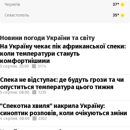
Чернігів
37°
Севастополь
35°
Новини погоди України та світу
На Україну чекає пік африканської спеки:
коли температури стануть
комфортнішими
5 серпня,
20:00
3174
Спека не відступає: де будуть грози та чи
опуститься температура цього тижня
5 серпня,
08:00
1235
"Спекотна хвиля" накрила Україну:
синоптик розповів, коли очікуються зміни
4 серпня,
08:00
2302