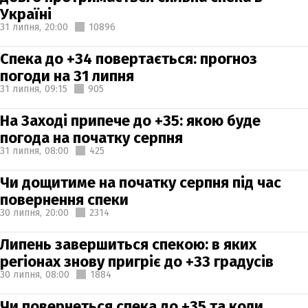
Україні
31 липня,
20:00
10896
Спека до +34 повертається: прогноз
погоди на 31 липня
31 липня,
09:15
905
На Заході припече до +35: якою буде
погода на початку серпня
31 липня,
08:00
425
Чи дощитиме на початку серпня під час
повернення спеки
30 липня,
20:00
2314
Липень завершиться спекою: в яких
регіонах знову пригріє до +33 градусів
30 липня,
08:00
1884
Чи повернеться спека до +35 та коли