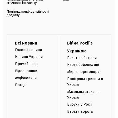
штучного інтелекту
Політика конфіденційності
додатку
Всі новини
Війна Росії з
Головні новини
Україною
Новини України
Ракетні обстріли
Прямий ефір
Карта бойових дій
Відеоновини
Мирні переговори
Аудіоновини
Повітряна тривога в
Україні
Погода
Масована атака по
Україні
Вибухи у Росії
Втрати ворога