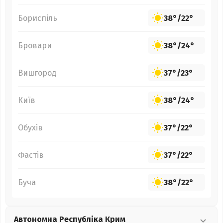
Бориспіль
38°
/
22°
Бровари
38°
/
24°
Вишгород
37°
/
23°
Київ
38°
/
24°
Обухів
37°
/
22°
Фастів
37°
/
22°
Буча
38°
/
22°
Автономна Республіка Крим