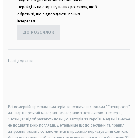
Перейдіть на сторінку наших розсилок, щоб
обрати ті, що відповідають вашим
інтересам.
ДО РОЗСИЛОК
Наші додатки:
android
apple
smart tv
samsung smart tv
Всі комерційні рекламні матеріали позначені словами "Спецпроєкт"
чи "Партнерський матеріал". Матеріали з позначкою "Експерт",
"Позиція" відображають позицію авторів та героїв. Редакція може
не поділяти їхніх поглядів. Детальніше щодо реклами та правил
цитування можна ознайомитись в правилах користування сайтом.
Усі права захищені.
Матеріали сайту призначені для осіб старше
21