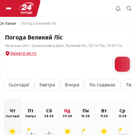
24 Канал
Погода Великий Ліс
Погода Великий Ліс
Київська обл., Бучанський район, Великий Ліс, 50.74°Пн, 29.92°Сх
Змінити місто
Сьогодні
Завтра
Вчора
По годинах
Тиж
Чт
Пт
Сб
Нд
Пн
Вт
Ср
Сьогодні
Завтра
08.08
09.08
10.08
11.08
12.08