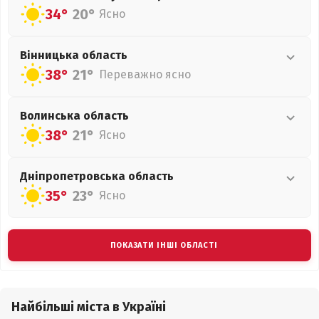
34°
20°
Ясно
Вінницька
область
38°
21°
Переважно ясно
Волинська
область
38°
21°
Ясно
Дніпропетровська
область
35°
23°
Ясно
ПОКАЗАТИ ІНШІ ОБЛАСТІ
Найбільші міста в Україні