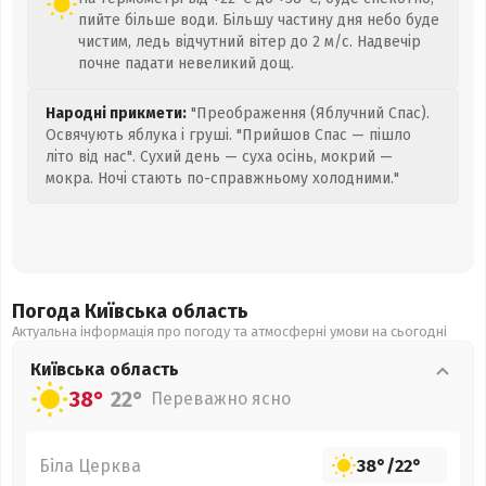
пийте більше води. Більшу частину дня небо буде
чистим, ледь відчутний вітер до 2 м/с. Надвечір
почне падати невеликий дощ.
Народні прикмети:
"Преображення (Яблучний Спас).
Освячують яблука і груші. "Прийшов Спас — пішло
літо від нас". Сухий день — суха осінь, мокрий —
мокра. Ночі стають по-справжньому холодними."
Погода Київська
область
Актуальна інформація про погоду та атмосферні умови на сьогодні
Київська
область
38°
22°
Переважно ясно
Біла Церква
38°
/
22°