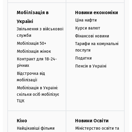
Мобілізація в
Новини економіки
Ціна нафти
Україні
Курси валют
Звільнення з військової
служби
Фінансові новини
Мобілізація 50+
Тарифи на комунальні
послуги
Мобілізація жінок
Податки
Контракт для 18-24-
річних
Пенсія в Україні
Відстрочка від
мобілізації
Мобілізація в Україні:
скільки осіб мобілізує
ТЦК
Кіно
Новини Освіти
Найцікавіші фільми
Міністерство освіти та