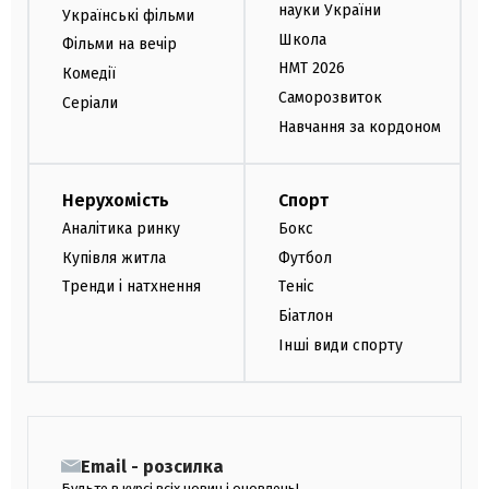
науки України
Українські фільми
Школа
Фільми на вечір
НМТ 2026
Комедії
Саморозвиток
Серіали
Навчання за кордоном
Нерухомість
Спорт
Аналітика ринку
Бокс
Купівля житла
Футбол
Тренди і натхнення
Теніс
Біатлон
Інші види спорту
Email - розсилка
Будьте в курсі всіх новин і оновлень!