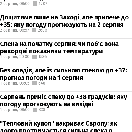
2 серпня,
08:00
1787
Дощитиме лише на Заході, але припече до
+35: яку погоду прогнозують на 2 серпня
2 серпня,
06:57
2686
Спека на початку серпня: чи поб'є вона
рекордні показники температури
1 серпня,
20:00
1536
Без опадів, але із сильною спекою до +37:
прогноз погоди на 1 серпня
1 серпня,
09:05
648
Серпень приніс спеку до +38 градусів: яку
погоду прогнозують на вихідні
1 серпня,
08:00
838
"Тепловий купол" накриває Європу: як
довго протримається сильна спека в