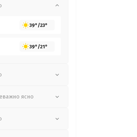
о
39°
/
23°
39°
/
21°
о
еважно ясно
о