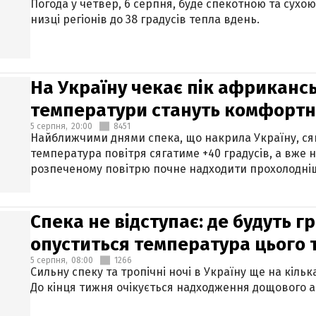
Погода у четвер, 6 серпня, буде спекотною та сухо
низці регіонів до 38 градусів тепла вдень.
На Україну чекає пік африкансь
температури стануть комфорт
5 серпня,
20:00
8451
Найближчими днями спека, що накрила Україну, сяг
температура повітря сягатиме +40 градусів, а вже 
розпеченому повітрю почне надходити прохолодніш
Спека не відступає: де будуть г
опуститься температура цього
5 серпня,
08:00
1266
Сильну спеку та тропічні ночі в Україну ще на кіль
До кінця тижня очікується надходження дощового 