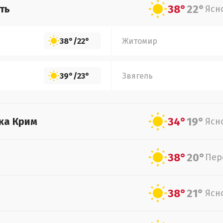
38°
22°
ть
Ясн
38°
/
22°
Житомир
39°
/
23°
Звягель
34°
19°
ка Крим
Ясн
38°
20°
Пер
38°
21°
Ясн