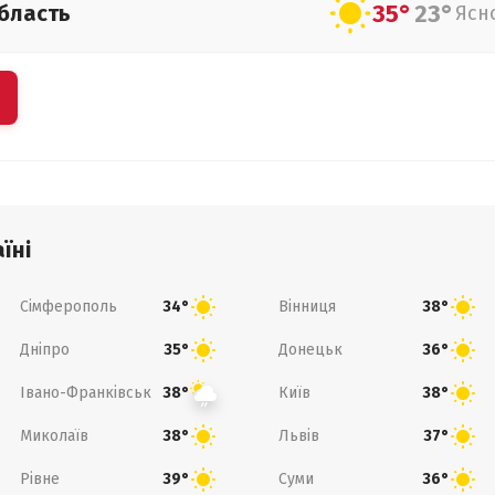
35°
23°
бласть
Ясн
їні
Сімферополь
Вінниця
34°
38°
Дніпро
Донецьк
35°
36°
Івано-Франківськ
Київ
38°
38°
Миколаїв
Львів
38°
37°
Рівне
Суми
39°
36°