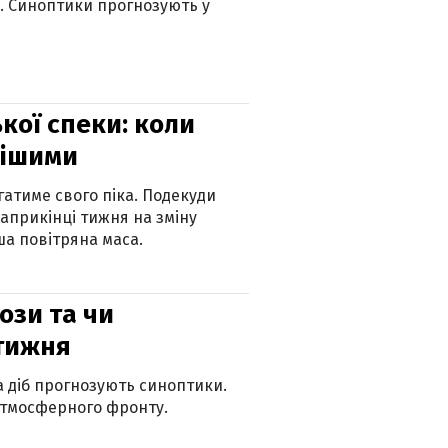
ю. Синоптики прогнозують у
кої спеки: коли
нішими
атиме свого піка. Подекуди
наприкінці тижня на зміну
а повітряна маса.
рози та чи
 тижня
ка діб прогнозують синоптики.
атмосферного фронту.