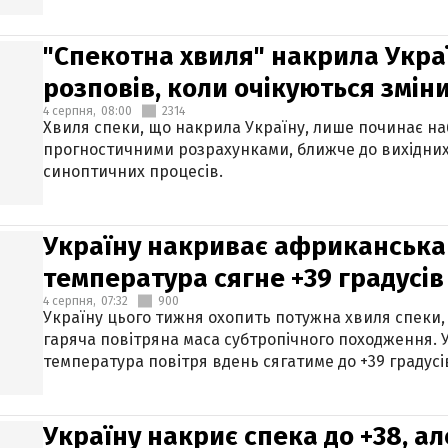
"Спекотна хвиля" накрила Укра
розповів, коли очікуються змін
4 серпня,
08:00
2314
Хвиля спеки, що накрила Україну, лише починає на
прогностичними розрахунками, ближче до вихідни
синоптичних процесів.
Україну накриває африканська 
температура сягне +39 градусів
4 серпня,
07:32
900
Україну цього тижня охопить потужна хвиля спеки,
гаряча повітряна маса субтропічного походження. У
температура повітря вдень сягатиме до +39 градусі
Україну накриє спека до +38, ал