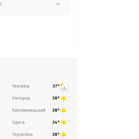
о
Чернівці
37°
Ужгород
38°
Кропивницький
38°
Одеса
34°
Тернопіль
38°