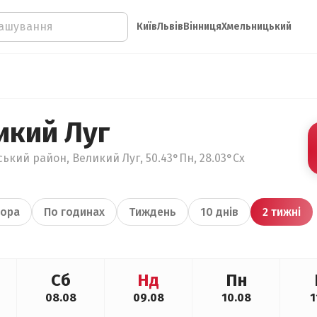
Київ
Львів
Вінниця
Хмельницький
икий Луг
кий район, Великий Луг, 50.43°Пн, 28.03°Сх
ора
По годинах
Тиждень
10 днів
2 тижні
Сб
Нд
Пн
08.08
09.08
10.08
1