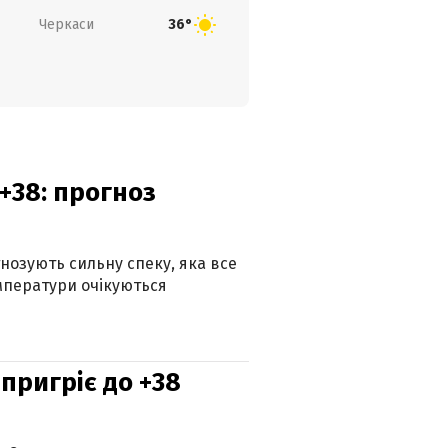
Черкаси
36°
+38: прогноз
гнозують сильну спеку, яка все
мператури очікуються
 пригріє до +38