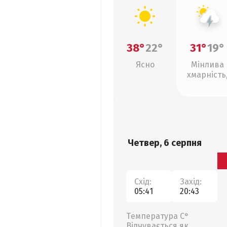
38°
22°
31°
19°
Ясно
Мінлива
хмарність
грози
Четвер, 6 серпня
Схід:
Захід:
05:41
20:43
Температура С°
Відчувається як