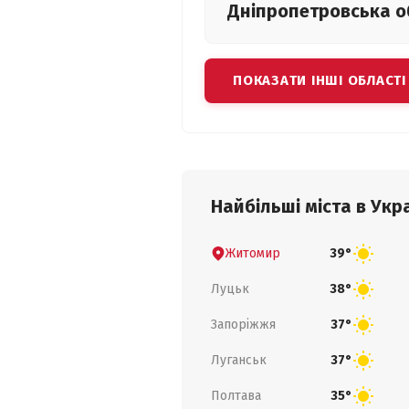
Дніпропетровська
о
ПОКАЗАТИ ІНШІ ОБЛАСТІ
Найбільші міста в Укра
Житомир
39°
Луцьк
38°
Запоріжжя
37°
Луганськ
37°
Полтава
35°