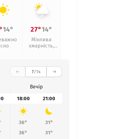
°
14°
27°
14°
еважно
Мінлива
ясно
хмарність,
слабкий дощ
7
/14
Вечір
00
18:00
21:00
°
36°
31°
°
36°
31°