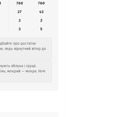
1
760
760
27
42
2
2
3
5
одбайте про достатнє
, ледь відчутний вітер до
ують яблука і груші.
сінь, мокрий — мокра. Ночі