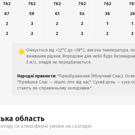
762
762
762
762
762
76
67
59
61
54
36
26
2
3
2
2
1
1
2
2
2
2
2
2
Очікується від +22°C до +38°C, висока температура, п
вживання рідини. Впродовж дня небо буде безхмарним
3 м/с, опадів не передбачається.
Народні прикмети:
"Преображення (Яблучний Спас). Освяч
"Прийшов Спас — пішло літо від нас". Сухий день — суха о
стають по-справжньому холодними."
ська
область
огоду та атмосферні умови на сьогодні