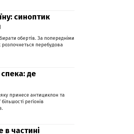
їну: синоптик
и
бирати обертів. За попередніми
х розпочнеться перебудова
спека: де
 яку принесе антициклон та
 більшості регіонів
в.
е в частині