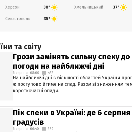
Херсон
Хмельницький
38°
37°
Севастополь
35°
ни та світу
Грози замінять сильну спеку до 
погоди на найближчі дні
6 серпня,
08:00
432
На найближчі дні в більшості областей України про
ж поступово йтиме на спад. Разом зі зниженням те
короткочасні опади.
Пік спеки в Україні: де 6 серпня
градусів
6 серпня,
06:40
589