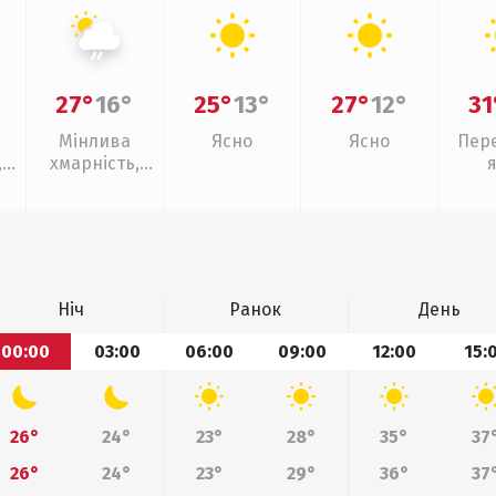
27°
16°
25°
13°
27°
12°
31
Мінлива
Ясно
Ясно
Пер
,
хмарність,
слабкий дощ
Ніч
Ранок
День
00:00
03:00
06:00
09:00
12:00
15:
26°
24°
23°
28°
35°
37
26°
24°
23°
29°
36°
37