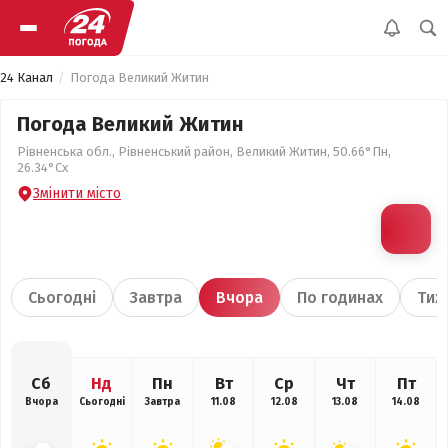
24 Канал
Погода Великий Житин
Погода Великий Житин
Рівненська обл., Рівненський район, Великий Житин, 50.66°Пн,
26.34°Сх
Змінити місто
Сьогодні
Завтра
Вчора
По годинах
Тиж
Сб
Нд
Пн
Вт
Ср
Чт
Пт
Вчора
Сьогодні
Завтра
11.08
12.08
13.08
14.08