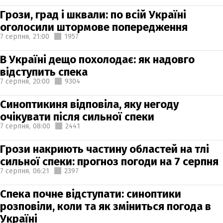
Грози, град і шквали: по всій Україні
оголосили штормове попередження
7 серпня,
21:00
1957
В Україні дещо похолодає: як надовго
відступить спека
7 серпня,
20:00
9304
Синоптикиня відповіла, яку негоду
очікувати після сильної спеки
7 серпня,
08:00
2441
Грози накриють частину областей на тлі
сильної спеки: прогноз погоди на 7 серпня
7 серпня,
06:21
2397
Спека почне відступати: синоптики
розповіли, коли та як зміниться погода в
Україні