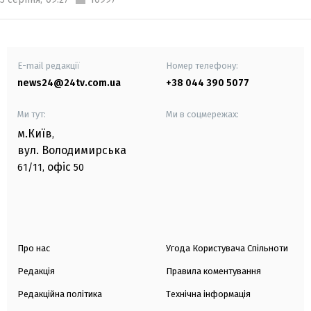
E-mail редакції
Номер телефону:
news24@24tv.com.ua
+38 044 390 5077
Ми тут:
Ми в соцмережах:
м.Київ
,
вул. Володимирська
офіс
61/11,
50
Про нас
Угода Користувача Спільноти
Редакція
Правила коментування
Редакційна політика
Технічна інформація