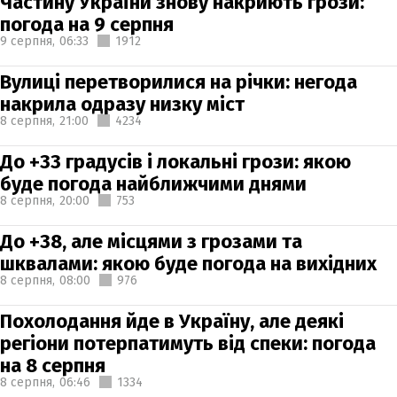
Частину України знову накриють грози:
погода на 9 серпня
9 серпня,
06:33
1912
Вулиці перетворилися на річки: негода
накрила одразу низку міст
8 серпня,
21:00
4234
До +33 градусів і локальні грози: якою
буде погода найближчими днями
8 серпня,
20:00
753
До +38, але місцями з грозами та
шквалами: якою буде погода на вихідних
8 серпня,
08:00
976
Похолодання йде в Україну, але деякі
регіони потерпатимуть від спеки: погода
на 8 серпня
8 серпня,
06:46
1334