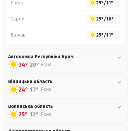
Рівне
25°
/
11°
Сарни
25°
/
10°
Вараш
25°
/
11°
Автономна Республіка Крим
34°
20°
Ясно
Вінницька
область
24°
13°
Ясно
Волинська
область
25°
12°
Ясно