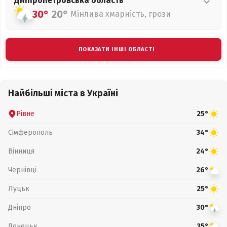
Дніпропетровська
область
30°
20°
Мінлива хмарність, грози
ПОКАЗАТИ ІНШІ ОБЛАСТІ
Найбільші міста в Україні
Рівне
25°
Сімферополь
34°
Вінниця
24°
Чернівці
26°
Луцьк
25°
Дніпро
30°
Донецьк
35°