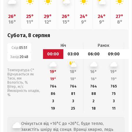
26°
25°
29°
26°
24°
24°
27°
16°
11°
12°
15°
9°
9°
8°
Субота, 8 серпня
Ніч
Ранок
Схід:
05:51
00:00
03:00
06:00
09:00
1
Захід:
20:48
Температура С°
19°
18°
16°
19°
Відчувається як
Тиск, мм
19°
18°
16°
19°
Вологість, %
764
764
764
765
Вітер, м/с
Ймовірність опадів,
86
81
88
75
%
3
3
2
3
19
25
18
11
Очікується від +16°C до +26°C, буде тепло,
захистіть шкіру від сонця. Вранці хмарно, ледь