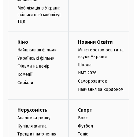
Мобілізація в Україні:
скільки осіб мобілізує
ТЦК
Кіно
Новини Освіти
Найцікавіші фільми
Міністерство освіти та
науки України
Українські фільми
Школа
Фільми на вечір
НМТ 2026
Комедії
Саморозвиток
Серіали
Навчання за кордоном
Нерухомість
Спорт
Аналітика ринку
Бокс
Купівля житла
Футбол
Тренди і натхнення
Теніс