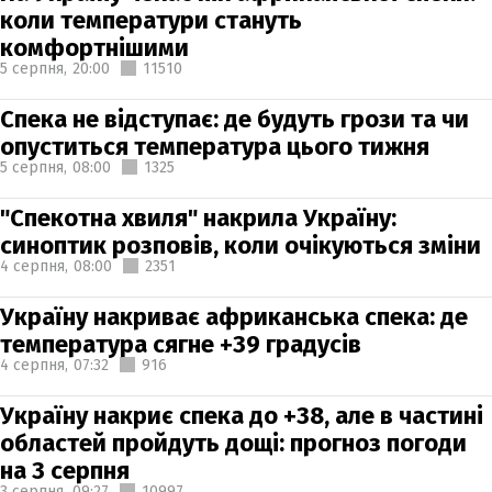
коли температури стануть
комфортнішими
5 серпня,
20:00
11510
Спека не відступає: де будуть грози та чи
опуститься температура цього тижня
5 серпня,
08:00
1325
"Спекотна хвиля" накрила Україну:
синоптик розповів, коли очікуються зміни
4 серпня,
08:00
2351
Україну накриває африканська спека: де
температура сягне +39 градусів
4 серпня,
07:32
916
Україну накриє спека до +38, але в частині
областей пройдуть дощі: прогноз погоди
на 3 серпня
3 серпня,
09:27
10997