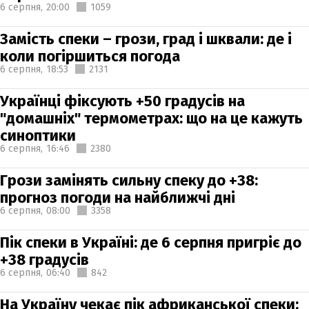
6 серпня,
20:00
1059
Замість спеки – грози, град і шквали: де і
коли погіршиться погода
6 серпня,
18:53
2131
Українці фіксують +50 градусів на
"домашніх" термометрах: що на це кажуть
синоптики
6 серпня,
16:46
2380
Грози замінять сильну спеку до +38:
прогноз погоди на найближчі дні
6 серпня,
08:00
3358
Пік спеки в Україні: де 6 серпня пригріє до
+38 градусів
6 серпня,
06:40
842
На Україну чекає пік африканської спеки: