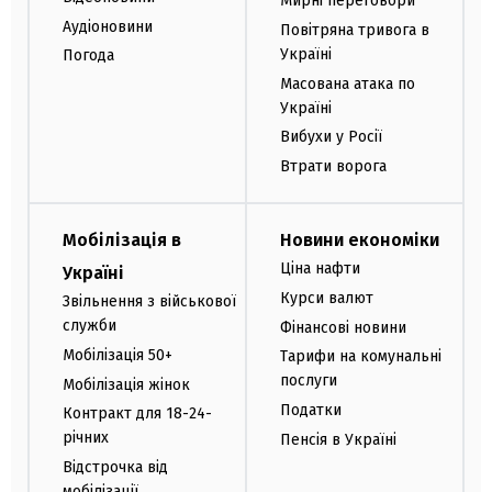
Мирні переговори
Аудіоновини
Повітряна тривога в
Україні
Погода
Масована атака по
Україні
Вибухи у Росії
Втрати ворога
Мобілізація в
Новини економіки
Ціна нафти
Україні
Курси валют
Звільнення з військової
служби
Фінансові новини
Мобілізація 50+
Тарифи на комунальні
послуги
Мобілізація жінок
Податки
Контракт для 18-24-
річних
Пенсія в Україні
Відстрочка від
мобілізації