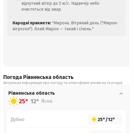
відчутний вітер до 5 м/с. Надвечір небо
очистеться від хмар.
Народні прикмети:
"Мирона. Вітряний день ("Мирон-
вітрогон"). Який Мирон — такий і січень."
Погода Рівненська
область
Актуальна інформація про погоду та атмосферні умови на сьогодні
Рівненська
область
25°
12°
Ясно
Дубно
25°
/
12°