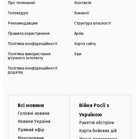
Про телеканал
Контакти
Телеведучі
Вакансії
Рекламодавцям
Структура власності
Правила користування
Архів
Політика конфіденційності
Карта сайту
Політика використання
Ігри
штучного інтелекту
Політика конфіденційності
додатку
Всі новини
Війна Росії з
Головні новини
Україною
Новини України
Ракетні обстріли
Прямий ефір
Карта бойових дій
Відеоновини