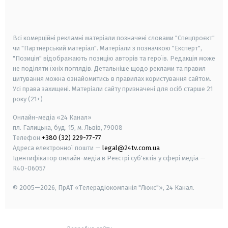
smart tv
samsung smart tv
Всі комерційні рекламні матеріали позначені словами "Спецпроєкт"
чи "Партнерський матеріал". Матеріали з позначкою "Експерт",
"Позиція" відображають позицію авторів та героїв. Редакція може
не поділяти їхніх поглядів. Детальніше щодо реклами та правил
цитування можна ознайомитись в правилах користування сайтом.
Усі права захищені.
Матеріали сайту призначені для осіб старше
21
року (21+)
Онлайн-медіа «24 Канал»
пл. Галицька, буд. 15, м. Львів, 79008
Телефон
+380 (32) 229-77-77
Адреса електронної пошти —
legal@24tv.com.ua
Ідентифікатор онлайн-медіа в Реєстрі суб'єктів у сфері медіа —
R40-06057
© 2005—2026,
ПрАТ «Телерадіокомпанія "Люкс"», 24 Канал.