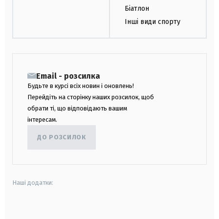
Біатлон
Інші види спорту
Email - розсилка
Будьте в курсі всіх новин і оновлень!
Перейдіть на сторінку наших розсилок, щоб
обрати ті, що відповідають вашим
інтересам.
ДО РОЗСИЛОК
Наші додатки:
android
apple